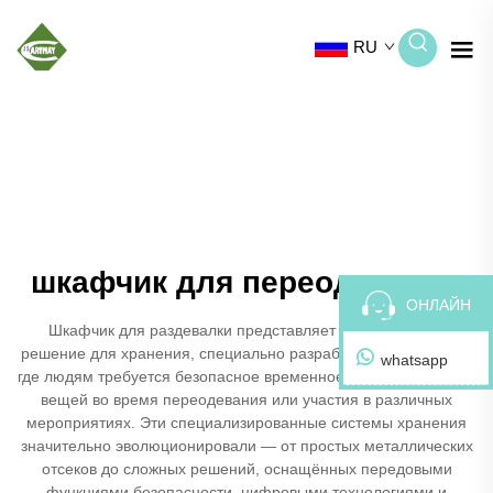
RU
шкафчик для переодевания
ОНЛАЙН
Шкафчик для раздевалки представляет собой базовое
решение для хранения, специально разработанное для сред,
whatsapp
где людям требуется безопасное временное хранение личных
вещей во время переодевания или участия в различных
мероприятиях. Эти специализированные системы хранения
значительно эволюционировали — от простых металлических
отсеков до сложных решений, оснащённых передовыми
функциями безопасности, цифровыми технологиями и