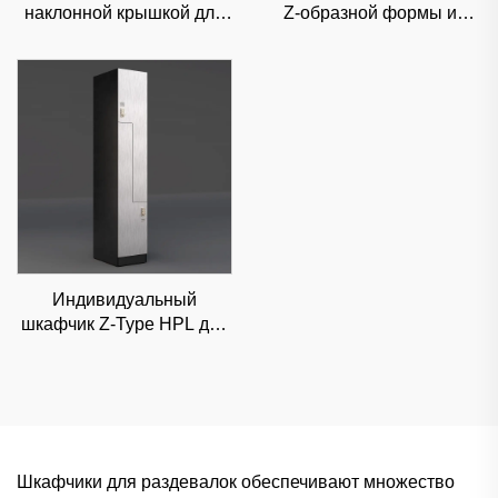
наклонной крышкой для
Z-образной формы из
школ и розничных
HPL для элитных фитнес-
магазинов,
клубов и спа-салонов,
пылезащитное
влагонепроницаемое
коммерческое хранение с
раздельное хранение
настраиваемыми углами
Индивидуальный
шкафчик Z-Type HPL для
люксовых торговых
центров и офисов,
высокоэстетичное
решение для
классифицированного
хранения
Шкафчики для раздевалок обеспечивают множество