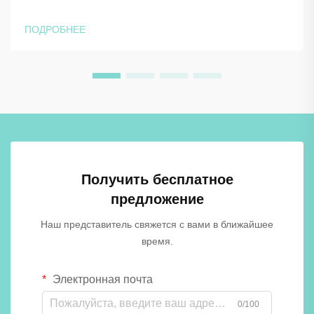
управляющих объектами и архитекторов, стремящихся к
долговечным и надежным решениям для хранения.
ПОДРОБНЕЕ
Технология высоконапорного ламината обеспечивает
исключительную стойкость к влаге, ударам и
ежедневному износу, б...
Получить бесплатное
предложение
Наш представитель свяжется с вами в ближайшее
время.
Электронная почта
0/100