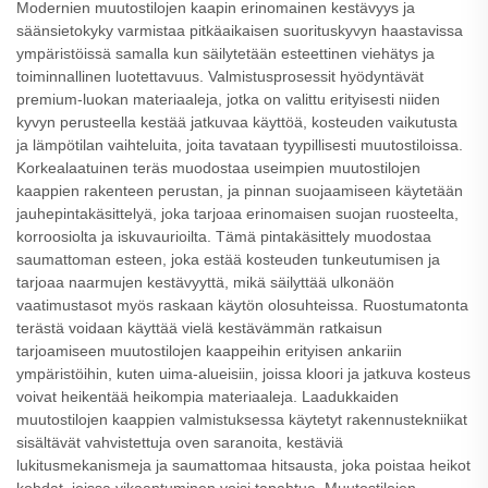
Modernien muutostilojen kaapin erinomainen kestävyys ja
säänsietokyky varmistaa pitkäaikaisen suorituskyvyn haastavissa
ympäristöissä samalla kun säilytetään esteettinen viehätys ja
toiminnallinen luotettavuus. Valmistusprosessit hyödyntävät
premium-luokan materiaaleja, jotka on valittu erityisesti niiden
kyvyn perusteella kestää jatkuvaa käyttöä, kosteuden vaikutusta
ja lämpötilan vaihteluita, joita tavataan tyypillisesti muutostiloissa.
Korkealaatuinen teräs muodostaa useimpien muutostilojen
kaappien rakenteen perustan, ja pinnan suojaamiseen käytetään
jauhepintakäsittelyä, joka tarjoaa erinomaisen suojan ruosteelta,
korroosiolta ja iskuvaurioilta. Tämä pintakäsittely muodostaa
saumattoman esteen, joka estää kosteuden tunkeutumisen ja
tarjoaa naarmujen kestävyyttä, mikä säilyttää ulkonäön
vaatimustasot myös raskaan käytön olosuhteissa. Ruostumatonta
terästä voidaan käyttää vielä kestävämmän ratkaisun
tarjoamiseen muutostilojen kaappeihin erityisen ankariin
ympäristöihin, kuten uima-alueisiin, joissa kloori ja jatkuva kosteus
voivat heikentää heikompia materiaaleja. Laadukkaiden
muutostilojen kaappien valmistuksessa käytetyt rakennustekniikat
sisältävät vahvistettuja oven saranoita, kestäviä
lukitusmekanismeja ja saumattomaa hitsausta, joka poistaa heikot