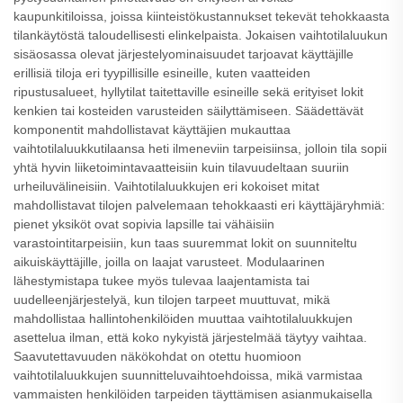
kaupunkitiloissa, joissa kiinteistökustannukset tekevät tehokkaasta
tilankäytöstä taloudellisesti elinkelpaista. Jokaisen vaihtotilaluukun
sisäosassa olevat järjestelyominaisuudet tarjoavat käyttäjille
erillisiä tiloja eri tyypillisille esineille, kuten vaatteiden
ripustusalueet, hyllytilat taitettaville esineille sekä erityiset lokit
kenkien tai kosteiden varusteiden säilyttämiseen. Säädettävät
komponentit mahdollistavat käyttäjien mukauttaa
vaihtotilaluukkutilaansa heti ilmeneviin tarpeisiinsa, jolloin tila sopii
yhtä hyvin liiketoimintavaatteisiin kuin tilavuudeltaan suuriin
urheiluvälineisiin. Vaihtotilaluukkujen eri kokoiset mitat
mahdollistavat tilojen palvelemaan tehokkaasti eri käyttäjäryhmiä:
pienet yksiköt ovat sopivia lapsille tai vähäisiin
varastointitarpeisiin, kun taas suuremmat lokit on suunniteltu
aikuiskäyttäjille, joilla on laajat varusteet. Modulaarinen
lähestymistapa tukee myös tulevaa laajentamista tai
uudelleenjärjestelyä, kun tilojen tarpeet muuttuvat, mikä
mahdollistaa hallintohenkilöiden muuttaa vaihtotilaluukkujen
asettelua ilman, että koko nykyistä järjestelmää täytyy vaihtaa.
Saavutettavuuden näkökohdat on otettu huomioon
vaihtotilaluukkujen suunnitteluvaihtoehdoissa, mikä varmistaa
vammaisten henkilöiden tarpeiden täyttämisen asianmukaisella