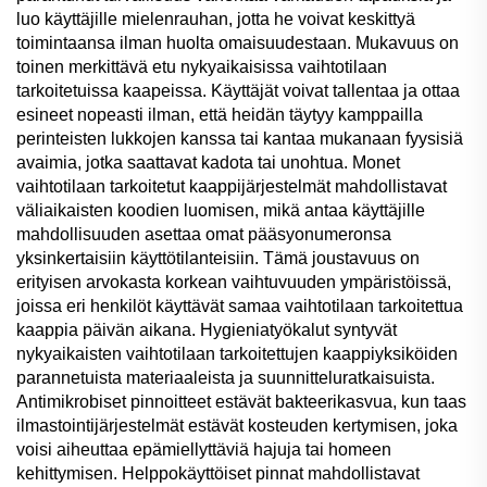
luo käyttäjille mielenrauhan, jotta he voivat keskittyä
toimintaansa ilman huolta omaisuudestaan. Mukavuus on
toinen merkittävä etu nykyaikaisissa vaihtotilaan
tarkoitetuissa kaapeissa. Käyttäjät voivat tallentaa ja ottaa
esineet nopeasti ilman, että heidän täytyy kamppailla
perinteisten lukkojen kanssa tai kantaa mukanaan fyysisiä
avaimia, jotka saattavat kadota tai unohtua. Monet
vaihtotilaan tarkoitetut kaappijärjestelmät mahdollistavat
väliaikaisten koodien luomisen, mikä antaa käyttäjille
mahdollisuuden asettaa omat pääsyonumeronsa
yksinkertaisiin käyttötilanteisiin. Tämä joustavuus on
erityisen arvokasta korkean vaihtuvuuden ympäristöissä,
joissa eri henkilöt käyttävät samaa vaihtotilaan tarkoitettua
kaappia päivän aikana. Hygieniatyökalut syntyvät
nykyaikaisten vaihtotilaan tarkoitettujen kaappiyksiköiden
parannetuista materiaaleista ja suunnitteluratkaisuista.
Antimikrobiset pinnoitteet estävät bakteerikasvua, kun taas
ilmastointijärjestelmät estävät kosteuden kertymisen, joka
voisi aiheuttaa epämiellyttäviä hajuja tai homeen
kehittymisen. Helppokäyttöiset pinnat mahdollistavat