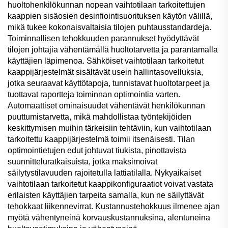
huoltohenkilökunnan nopean vaihtotilaan tarkoitettujen
kaappien sisäosien desinfiointisuorituksen käytön välillä,
mikä tukee kokonaisvaltaisia tilojen puhtausstandardeja.
Toiminnallisen tehokkuuden parannukset hyödyttävät
tilojen johtajia vähentämällä huoltotarvetta ja parantamalla
käyttäjien läpimenoa. Sähköiset vaihtotilaan tarkoitetut
kaappijärjestelmät sisältävät usein hallintasovelluksia,
jotka seuraavat käyttötapoja, tunnistavat huoltotarpeet ja
tuottavat raportteja toiminnan optimointia varten.
Automaattiset ominaisuudet vähentävät henkilökunnan
puuttumistarvetta, mikä mahdollistaa työntekijöiden
keskittymisen muihin tärkeisiin tehtäviin, kun vaihtotilaan
tarkoitettu kaappijärjestelmä toimii itsenäisesti. Tilan
optimointietujen edut johtuvat tiukista, pinottavista
suunnitteluratkaisuista, jotka maksimoivat
säilytystilavuuden rajoitetulla lattiatilalla. Nykyaikaiset
vaihtotilaan tarkoitetut kaappikonfiguraatiot voivat vastata
erilaisten käyttäjien tarpeita samalla, kun ne säilyttävät
tehokkaat liikennevirrat. Kustannustehokkuus ilmenee ajan
myötä vähentyneinä korvauskustannuksina, alentuneina