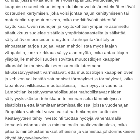
kohdat, joissa vikaantuminen voisi tapahtua. Muutostilojen
kaappien suunnitteluun integroidut ilmanvaihtojärjestelmät estävät
kosteuden kertymisen, joka voisi johtaa hajun kehittymiseen tai
materiaalin rappeutumiseen, mikä merkittävästi pidentää
käyttöikää. Oven reunojen ja käyttökohtien ympärille asennettu
säätiukkuus suojelee sisätiloja ympäristösaasteilta ja säilyttää
säilytettävien esineiden eheyden. Jauhepintakäsittely ei
ainoastaan tarjoa suojaa, vaan mahdollistaa myös laajan
väripaletin, jonka kirkkaus säilyy ajan myötä, mikä antaa tilojen
ylläpitäjille mahdollisuuden sovittaa muutostilojen kaappien
ulkonäkö kokonaisvaltaiseen suunnitteluteemaan.
Iskukestävyystestit varmistavat, että muutostilojen kaappien oven
ja kehikon voi kestää satunnaiset törmäykset ja törmäykset, jotka
tapahtuvat vilkkaissa muutostiloissa, ilman pysyviä vaurioita.
Lämpötilan kestävyysmahdollisuudet mahdollistavat näiden
säilytysyksiköiden tehokkaan toiminnan sekä lämmitetyissä
sisätiloissa että lämmittämättömissä tiloissa, joissa vuodenajan
lämpötilan vaihtelut voivat vaikuttaa heikompiin tuotteisiin.
Kestävyyteen tehty investointi tuottaa hyötyjä vähentämällä
korvauskustannuksia ja minimoimalla huoltovaatimuksia, mikä
pitää toimintakustannukset alhaisina ja varmistaa johdonmukaisen
käyttäjätyytyväisyyden.