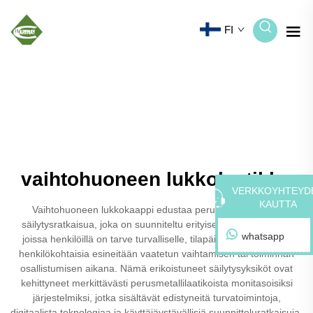
FI
vaihtohuoneen lukkolaatikko
VERKKOYHTEYD
KAUTTA
Vaihtohuoneen lukkokaappi edustaa perustavanlaatuista
säilytysratkaisua, joka on suunniteltu erityisesti ympäristöihin,
whatsapp
joissa henkilöillä on tarve turvalliselle, tilapäiselle säilytykselle
henkilökohtaisia esineitään vaatetun vaihtamisen tai toiminnan
osallistumisen aikana. Nämä erikoistuneet säilytysyksiköt ovat
kehittyneet merkittävästi perusmetallilaatikoista monitasoisiksi
järjestelmiksi, jotka sisältävät edistyneitä turvatoimintoja,
digitaalista teknologiaa ja käyttäjäystävällisiä suunnitteluratkaisuja.