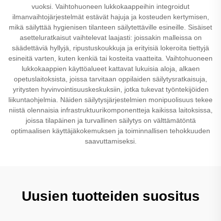
vuoksi. Vaihtohuoneen lukkokaappeihin integroidut
ilmanvaihtojärjestelmät estävät hajuja ja kosteuden kertymisen,
mikä säilyttää hygienisen tilanteen säilytettäville esineille. Sisäiset
asetteluratkaisut vaihtelevat laajasti: joissakin malleissa on
säädettäviä hyllyjä, ripustuskoukkuja ja erityisiä lokeroita tiettyjä
esineitä varten, kuten kenkiä tai kosteita vaatteita. Vaihtohuoneen
lukkokaappien käyttöalueet kattavat lukuisia aloja, alkaen
opetuslaitoksista, joissa tarvitaan oppilaiden säilytysratkaisuja,
yritysten hyvinvointisuuskeskuksiin, jotka tukevat työntekijöiden
liikuntaohjelmia. Näiden säilytysjärjestelmien monipuolisuus tekee
niistä olennaisia infrastruktuurikomponentteja kaikissa laitoksissa,
joissa tilapäinen ja turvallinen säilytys on välttämätöntä
optimaalisen käyttäjäkokemuksen ja toiminnallisen tehokkuuden
saavuttamiseksi.
Uusien tuotteiden suositus