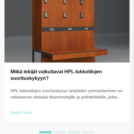
Mitkä tekijät vaikuttavat HPL-lukkotilojen
suorituskykyyn?
HPL-lukkotilojen suorituskyvyn tekijöiden ymmärtäminen on
ratkaisevan tärkeää tilojenhoitajille ja arkkitehdeille, jotka
etsivät kestäviä ja luotettavia säilytysratkaisuja.
Korkeapaineinen laminaattiteknologia tarjoaa erinomaisen
Näytä lisää
vastustuskyvyn kosteudelle, iskuille ja päivittäiselle
kulutukselle, b...