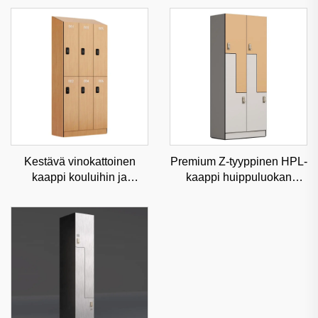
Kestävä vinokattoinen
Premium Z-tyyppinen HPL-
kaappi kouluihin ja
kaappi huippuluokan
vähittäiskauppoihin,
fitnessklubeihin ja spaihin,
pölynsuojattu kaupallinen
kosteudenvastaista
varastointi mukautettavilla
luokiteltua varastointia
kulmilla