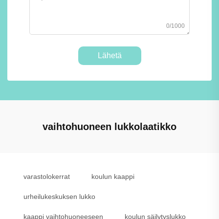
0/1000
Lähetä
vaihtohuoneen lukkolaatikko
varastolokerrat
koulun kaappi
urheilukeskuksen lukko
kaappi vaihtohuoneeseen
koulun säilytyslukko