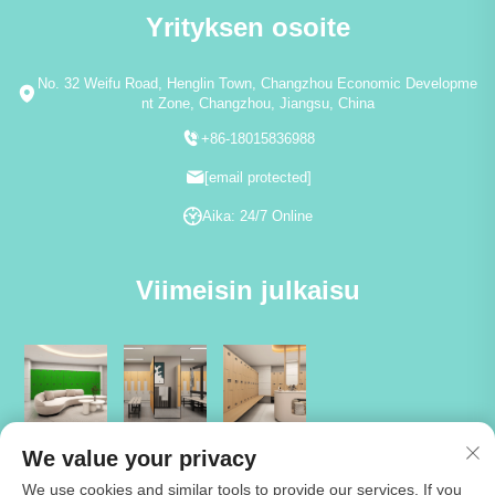
Yrityksen osoite
No. 32 Weifu Road, Henglin Town, Changzhou Economic Developme
nt Zone, Changzhou, Jiangsu, China
+86-18015836988
[email protected]
Aika: 24/7 Online
Viimeisin julkaisu
We value your privacy
We use cookies and similar tools to provide our services. If you