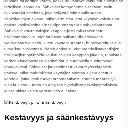
koodien tai korttien kautta, koska ne vaativat valtuutetun käyttäjän
todellisen läsnäolon. Sähköiset komponentit sisältävät usein
akkuvarajärjestelmän, joka säilyttää toiminnallisuuden
sähkökatkojen aikana, mikä varmistaa, että käyttäjät voivat aina
päästä käsiksi esineisiinsä riippumatta tilan sähkötilanteesta.
Sähköisiin koulutustilojen kaappijärjestelmiin rakennetut
hallintamahdollisuudet tarjoavat hallinnoijille arvokkaita
yleiskatsausvälineitä, kuten käyttöseurantaa, huoltovaroituksia ja
turvallisuusvalvontaa. Nämä ominaisuudet mahdollistavat tilojen
hallinnoijien optimoida koulutustilojen kaappien jakelua, tunnistaa
korkean käyttöasteen ajankohdat ja suunnitella huoltotoimet
ennakoivasti. Sähköiset järjestelmät tukevat myös tilapäistä
pääsyä, mikä mahdollistaa käyttäjien asettaa aikarajoitettuja
koodeja, jotka vanhenevat automaattisesti ennalta määritellyn
ajan kuluttua – tämä on erityisen hyödyllistä päiväkäyttötiloissa,
joissa pitkäaikaista varastointia ei haluta.
Kestävyys ja säänkestävyys