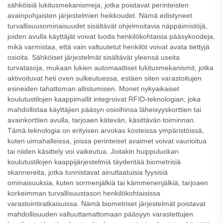
sähköisiä lukitusmekanismeja, jotka poistavat perinteisten
avainpohjaisten järjestelmien heikkoudet. Nämä edistyneet
turvallisuusominaisuudet sisältävät ohjelmoitavia näppäimistöjä,
joiden avulla käyttäjät voivat luoda henkilökohtaisia pääsykoodeja,
mikä varmistaa, että vain valtuutetut henkilöt voivat avata tiettyjä
osioita. Sähköiset järjestelmät sisältävät yleensä useita
turvatasoja, mukaan lukien automaattiset lukitusmekanismit, jotka
aktivoituvat heti oven sulkeutuessa, estäen siten varastoitujen
esineiden tahattoman altistumisen. Monet nykyaikaiset
koulutustilojen kaappimallit integroivat RFID-teknologian, joka
mahdollistaa käyttäjien pääsyn osioihinsa läheisyyskorttien tai
avainkorttien avulla, tarjoaen kätevän, käsittävän toiminnan.
Tämä teknologia on erityisen arvokas kosteissa ympäristöissä,
kuten uimahalleissa, joissa perinteiset avaimet voivat vaurioitua
tai niiden käsittely voi vaikeutua. Joitakin huippuluokan
koulutustilojen kaappijärjestelmiä täydentää biometrisiä
skannereita, jotka tunnistavat ainutlaatuisia fyysisiä
ominaisuuksia, kuten sormenjälkiä tai kämmenenjälkiä, tarjoaen
korkeimman turvallisuustason henkilökohtaisissa
varastointiratkaisuissa. Nämä biometriset järjestelmät poistavat
mahdollisuuden valtuuttamattomaan pääsyyn varastettujen