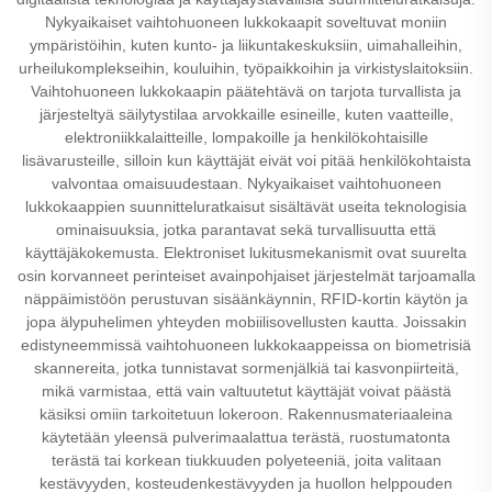
Nykyaikaiset vaihtohuoneen lukkokaapit soveltuvat moniin
ympäristöihin, kuten kunto- ja liikuntakeskuksiin, uimahalleihin,
urheilukomplekseihin, kouluihin, työpaikkoihin ja virkistyslaitoksiin.
Vaihtohuoneen lukkokaapin päätehtävä on tarjota turvallista ja
järjesteltyä säilytystilaa arvokkaille esineille, kuten vaatteille,
elektroniikkalaitteille, lompakoille ja henkilökohtaisille
lisävarusteille, silloin kun käyttäjät eivät voi pitää henkilökohtaista
valvontaa omaisuudestaan. Nykyaikaiset vaihtohuoneen
lukkokaappien suunnitteluratkaisut sisältävät useita teknologisia
ominaisuuksia, jotka parantavat sekä turvallisuutta että
käyttäjäkokemusta. Elektroniset lukitusmekanismit ovat suurelta
osin korvanneet perinteiset avainpohjaiset järjestelmät tarjoamalla
näppäimistöön perustuvan sisäänkäynnin, RFID-kortin käytön ja
jopa älypuhelimen yhteyden mobiilisovellusten kautta. Joissakin
edistyneemmissä vaihtohuoneen lukkokaappeissa on biometrisiä
skannereita, jotka tunnistavat sormenjälkiä tai kasvonpiirteitä,
mikä varmistaa, että vain valtuutetut käyttäjät voivat päästä
käsiksi omiin tarkoitetuun lokeroon. Rakennusmateriaaleina
käytetään yleensä pulverimaalattua terästä, ruostumatonta
terästä tai korkean tiukkuuden polyeteeniä, joita valitaan
kestävyyden, kosteudenkestävyyden ja huollon helppouden