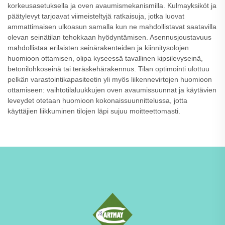
korkeusasetuksella ja oven avaumismekanismilla. Kulmayksiköt ja
päätylevyt tarjoavat viimeisteltyjä ratkaisuja, jotka luovat
ammattimaisen ulkoasun samalla kun ne mahdollistavat saatavilla
olevan seinätilan tehokkaan hyödyntämisen. Asennusjoustavuus
mahdollistaa erilaisten seinärakenteiden ja kiinnitysolojen
huomioon ottamisen, olipa kyseessä tavallinen kipsilevyseinä,
betonilohkoseinä tai teräskehärakennus. Tilan optimointi ulottuu
pelkän varastointikapasiteetin yli myös liikennevirtojen huomioon
ottamiseen: vaihtotilaluukkujen oven avaumissuunnat ja käytävien
leveydet otetaan huomioon kokonaissuunnittelussa, jotta
käyttäjien liikkuminen tilojen läpi sujuu moitteettomasti.