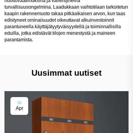
huoltovaatimuksina ja vähentyneinä
turvallisuusongelmina. Laadukkaan vaihtotilaan tarkoitetun
kaapin rakennemuoto takaa pitkäaikaisen arvon, kun taas
edistyneet ominaisuudet oikeuttavat alkuinvestoinnit
parantuneella käyttäjätyytyväisyydellä ja toiminnallisilla
eduilla, jotka edistävät tilojen menestystä ja maineen
parantamista.
Uusimmat uutiset
30
Apr