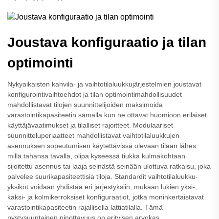
Joustava konfiguraatio ja tilan
optimointi
Nykyaikaisten kahvila- ja vaihtotilaluukkujärjestelmien joustavat
konfigurointivaihtoehdot ja tilan optimointimahdollisuudet
mahdollistavat tilojen suunnittelijoiden maksimoida
varastointikapasiteetin samalla kun ne ottavat huomioon erilaiset
käyttäjävaatimukset ja tilalliset rajoitteet. Modulaariset
suunnitteluperiaatteet mahdollistavat vaihtotilaluukkujen
asennuksen sopeutumisen käytettävissä olevaan tilaan lähes
millä tahansa tavalla, olipa kyseessä tiukka kulmakohtaan
sijoitettu asennus tai laaja seinästä seinään ulottuva ratkaisu, joka
palvelee suurikapasiteettisia tiloja. Standardit vaihtotilaluukku-
yksiköt voidaan yhdistää eri järjestyksiin, mukaan lukien yksi-,
kaksi- ja kolmikerroksiset konfiguraatiot, jotka moninkertaistavat
varastointikapasiteetin rajallisella lattiatilalla. Tämä
pystysuuntainen pinottavuus on erityisen arvokas