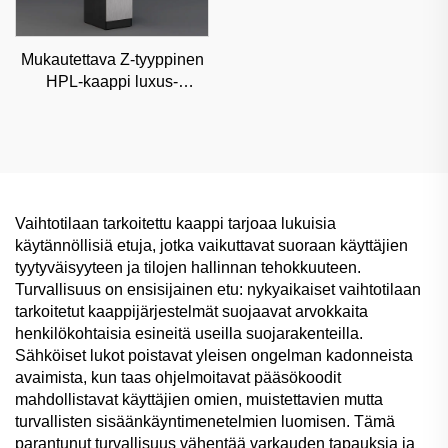
Mukautettava Z-tyyppinen
HPL-kaappi luxus-
ostoskeskuksiin ja
toimistoihin, korkean
esteettisyyden luokiteltu
varastointi
Vaihtotilaan tarkoitettu kaappi tarjoaa lukuisia
käytännöllisiä etuja, jotka vaikuttavat suoraan käyttäjien
tyytyväisyyteen ja tilojen hallinnan tehokkuuteen.
Turvallisuus on ensisijainen etu: nykyaikaiset vaihtotilaan
tarkoitetut kaappijärjestelmät suojaavat arvokkaita
henkilökohtaisia esineitä useilla suojarakenteilla.
Sähköiset lukot poistavat yleisen ongelman kadonneista
avaimista, kun taas ohjelmoitavat pääsökoodit
mahdollistavat käyttäjien omien, muistettavien mutta
turvallisten sisäänkäyntimenetelmien luomisen. Tämä
parantunut turvallisuus vähentää varkauden tapauksia ja