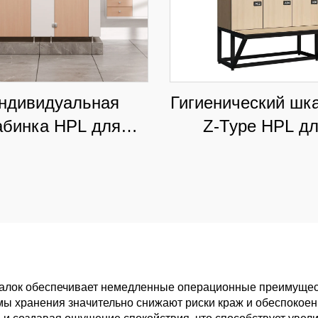
ндивидуальная
Гигиенический шк
абинка HPL для
Z-Type HPL д
ес-центров и школ,
премиальных бол
влагостойкая
и медицинских цен
коммерческая
решение для
перегородка
классифицирован
хранения
алок обеспечивает немедленные операционные преимущест
мы хранения значительно снижают риски краж и обеспокое