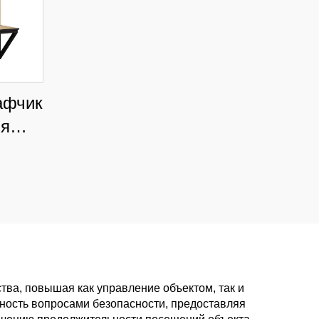
афчик
ля
ьниц
тров,
ного
ва, повышая как управление объектом, так и
нность вопросами безопасности, предоставляя