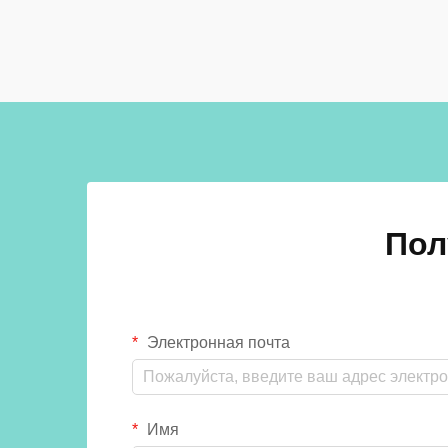
коммерческих, образовательных и
общественных учреждениях.
Конструкция и компоновка систем
кабинок туалетов напрямую...
Пол
Электронная почта
Имя