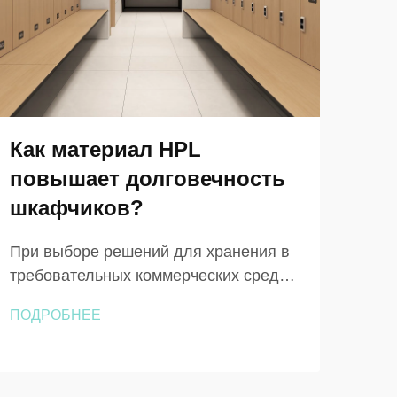
Как материал HPL
Чт
повышает долговечность
шк
шкафчиков?
сп
ра
При выборе решений для хранения в
требовательных коммерческих средах
В л
материал, лежащий в основе каждого
раб
ПОДРОБНЕЕ
шкафчика, имеет большее значение,
прос
ПОД
чем это изначально осознают
фун
большинство покупателей. Шкафчики
прои
из ДПЛ завоевали прочную репутацию