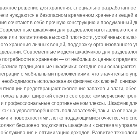
 важное решение для хранения, специально разработанное 
тели нуждаются в безопасном временном хранении вещей в
ия сочетают в себе прочную конструкцию и продуманный ди
 Современные шкафчики для раздевалок изготавливаются и
в или полиэтилена высокой плотности, устойчивых к влаге
ого хранения личных вещей, поддержку организованного 
одевании. Современные модели шкафчиков для раздевалок
 потребности в хранении — от небольших ценных предмето
бразили традиционные шкафчики: сегодня они оснащаются
теграции с мобильными приложениями, что значительно уп
необходимость использования физических ключей, снижая р
тиляции предотвращают скопление запахов и влаги, обес
 охватывают широкий спектр секторов: коммерческие тре
 и профессиональные спортивные комплексы. Шкафчик дл
 как на удовлетворённость пользователей, так и на опера
и и поверхностями, легко поддающимися очистке, что сп
воляют бесшовно подключать шкафчики к системам управл
 обслуживания и оптимизацию доходов. Развитие технолог