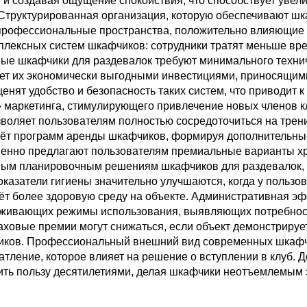
и создавая ощущение спокойствия, что способствует уве
Структурированная организация, которую обеспечивают шка
 профессиональные пространства, положительно влияющие 
мплексных систем шкафчиков: сотрудники тратят меньше вр
ые шкафчики для раздевалок требуют минимального технич
ет их экономически выгодными инвестициями, приносящим
нят удобство и безопасность таких систем, что приводит к
аркетинга, стимулирующего привлечение новых членов кл
воляет пользователям полностью сосредоточиться на трени
чёт программ аренды шкафчиков, формируя дополнительные
менно предлагают пользователям премиальные варианты х
ным планировочным решениям шкафчиков для раздевалок,
азатели гигиены значительно улучшаются, когда у пользо
ёт более здоровую среду на объекте. Административная э
еживающих режимы использования, выявляющих потребност
ховые премии могут снижаться, если объект демонстрируе
ков. Профессиональный внешний вид современных шкафчи
тление, которое влияет на решение о вступлении в клуб. Д
осить пользу десятилетиями, делая шкафчики неотъемлемы