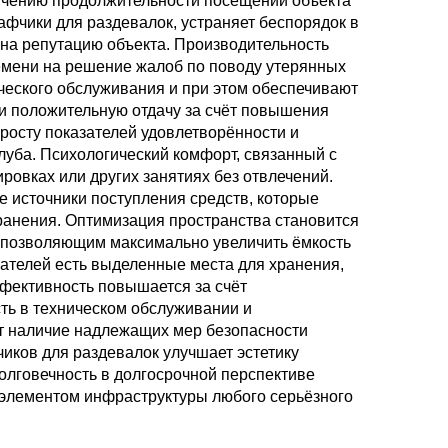
личению продолжительности посещений объекта
фчики для раздевалок, устраняет беспорядок в
на репутацию объекта. Производительность
емени на решение жалоб по поводу утерянных
еского обслуживания и при этом обеспечивают
и положительную отдачу за счёт повышения
 росту показателей удовлетворённости и
уба. Психологический комфорт, связанный с
ровках или других занятиях без отвлечений.
 источники поступления средств, которые
ранения. Оптимизация пространства становится
 позволяющим максимально увеличить ёмкость
вателей есть выделенные места для хранения,
ффективность повышается за счёт
ь в техническом обслуживании и
т наличие надлежащих мер безопасности
ков для раздевалок улучшает эстетику
олговечность в долгосрочной перспективе
м элементом инфраструктуры любого серьёзного