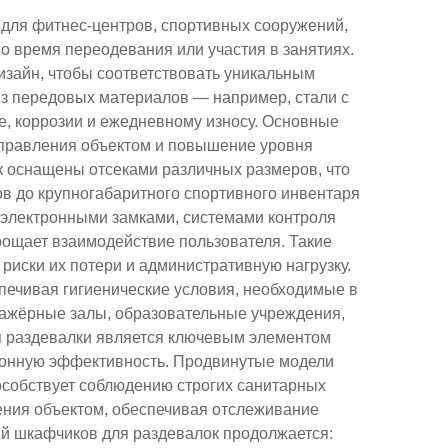
для фитнес-центров, спортивных сооружений,
о время переодевания или участия в занятиях.
зайн, чтобы соответствовать уникальным
з передовых материалов — например, стали с
, коррозии и ежедневному износу. Основные
управления объектом и повышение уровня
 оснащены отсеками различных размеров, что
в до крупногабаритного спортивного инвентаря
 электронными замками, системами контроля
рощает взаимодействие пользователя. Такие
иски их потери и административную нагрузку.
печивая гигиенические условия, необходимые в
нажёрные залы, образовательные учреждения,
я раздевалки является ключевым элементом
ционную эффективность. Продвинутые модели
особствует соблюдению строгих санитарных
ения объектом, обеспечивая отслеживание
ий шкафчиков для раздевалок продолжается: