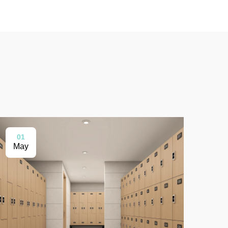
01
2
May
Ma