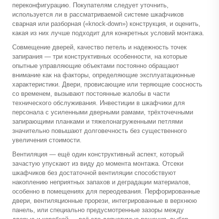
переконфигурацию. Покупателям следует уточнить,
используется ли в рассматриваемой системе шкафчиков
сварная или разборная («knock-down») конструкция, и оценить,
какая из них лучше подходит для конкретных условий монтажа.
Совмещение дверей, качество петель и надежность точек
запирания — три конструктивных особенности, на которые
опытные управляющие объектами постоянно обращают
внимание как на факторы, определяющие эксплуатационные
характеристики. Двери, провисающие или теряющие соосность
со временем, вызывают постоянные жалобы в части
технического обслуживания. Инвестиции в шкафчики для
персонала с усиленными дверными рамами, трёхточечными
запирающими планками и тяжелонагруженными петлями
значительно повышают долговечность без существенного
увеличения стоимости.
Вентиляция — ещё один конструктивный аспект, который
зачастую упускают из виду до момента монтажа. Отсеки
шкафчиков без достаточной вентиляции способствуют
накоплению неприятных запахов и деградации материалов,
особенно в помещениях для переодевания. Перфорированные
двери, вентиляционные прорези, интегрированные в верхнюю
панель, или специально предусмотренные зазоры между