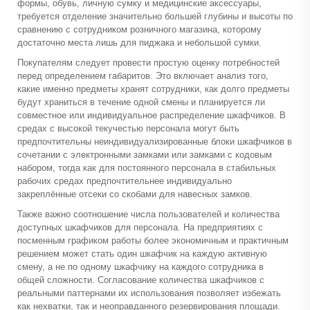
формы, обувь, личную сумку и медицинские аксессуары,
требуется отделение значительно большей глубины и высоты по
сравнению с сотрудником розничного магазина, которому
достаточно места лишь для пиджака и небольшой сумки.
Покупателям следует провести простую оценку потребностей
перед определением габаритов. Это включает анализ того,
какие именно предметы хранят сотрудники, как долго предметы
будут храниться в течение одной смены и планируется ли
совместное или индивидуальное распределение шкафчиков. В
средах с высокой текучестью персонала могут быть
предпочтительны неиндивидуализированные блоки шкафчиков в
сочетании с электронными замками или замками с кодовым
набором, тогда как для постоянного персонала в стабильных
рабочих средах предпочтительнее индивидуально
закреплённые отсеки со скобами для навесных замков.
Также важно соотношение числа пользователей и количества
доступных шкафчиков для персонала. На предприятиях с
посменным графиком работы более экономичным и практичным
решением может стать один шкафчик на каждую активную
смену, а не по одному шкафчику на каждого сотрудника в
общей сложности. Согласование количества шкафчиков с
реальными паттернами их использования позволяет избежать
как нехватки, так и неоправданного резервирования площади.