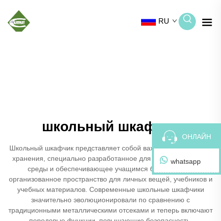
RU
школьный шкафчик
ОНЛАЙН
Школьный шкафчик представляет собой важное решение для
хранения, специально разработанное для образовательной
whatsapp
среды и обеспечивающее учащимся безопасное и
организованное пространство для личных вещей, учебников и
учебных материалов. Современные школьные шкафчики
значительно эволюционировали по сравнению с
традиционными металлическими отсеками и теперь включают
передовые функции, повышающие безопасность,