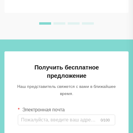
древесностружечных плит) стали одним из самых
надёжных вариантов, предпочитаемых управляющими
объектами, архитекторами и специалистами по
закупкам. Независимо от того, где вы...
Получить бесплатное
предложение
Наш представитель свяжется с вами в ближайшее
время.
Электронная почта
0/100