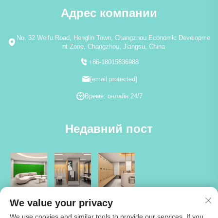
Адрес компании
No. 32 Weifu Road, Henglin Town, Changzhou Economic Developme
nt Zone, Changzhou, Jiangsu, China
+86-18015836988
[email protected]
Время: онлайн 24/7
Недавний пост
We value your privacy
We use cookies and similar tools to provide our services. If you