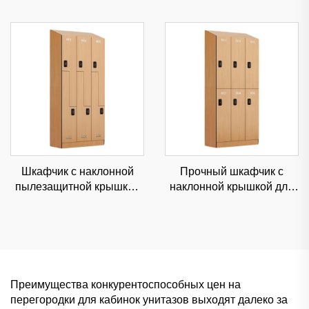
учреждений и клиник,
и школ, влагостойкая
влагостойкая
коммерческая
коммерческая
перегородка
перегородка
Шкафчик с наклонной
Прочный шкафчик с
пылезащитной крышкой
наклонной крышкой для
для торговых центров и
школ и розничных
больниц, прочное
магазинов,
коммерческое хранилище
пылезащитное
коммерческое хранение с
настраиваемыми углами
Преимущества конкурентоспособных цен на
перегородки для кабинок унитазов выходят далеко за