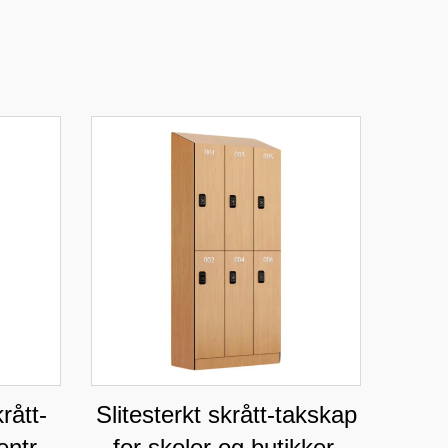
ått-
Slitesterkt skrått-takskap
entre
for skoler og butikker,