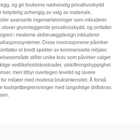
nlegg, og gir brukerne nødvendig privatlivsskydd
rer betydelig avhengig av valg av materiale,
peiler avanserte ingeniørløsninger som inkluderer
t utover grunnleggende privatlivsskydd, og omfatter
ntegrert i moderne skillevæggdesign inkluderer
tallasjonssystemer. Disse innovasjonene påvirker
mfatter et bredt spekter av kommersielle miljøer,
elsesområde stiller unike krav som påvirker valget
ktige vedlikeholdskostnader, utskiftningshyppighet
priser, men tilbyr overlegen levetid og lavere
or miljøer med moderat bruksintensitet. Å forstå
re budsjettbegrensninger med langsiktige driftskrav,
usen.