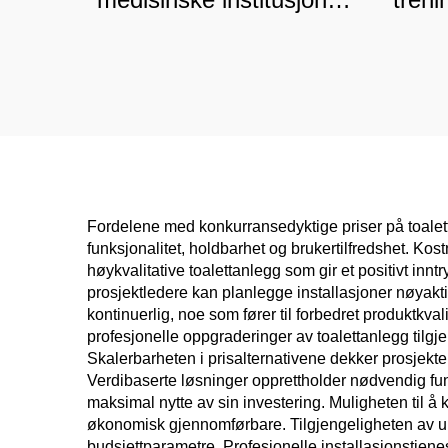
og klinikker, fuktsikker
fukt
kommersiell skillevegg
Fordelene med konkurransedyktige priser på toalett
funksjonalitet, holdbarhet og brukertilfredshet. Kostn
høykvalitative toalettanlegg som gir et positivt innt
prosjektledere kan planlegge installasjoner nøyakti
kontinuerlig, noe som fører til forbedret produktkva
profesjonelle oppgraderinger av toalettanlegg tilgje
Skalerbarheten i prisalternativene dekker prosjekter f
Verdibaserte løsninger opprettholder nødvendig funk
maksimal nytte av sin investering. Muligheten til å
økonomisk gjennomførbare. Tilgjengeligheten av ul
budsjettparametre. Profesjonelle installasjonstjenes