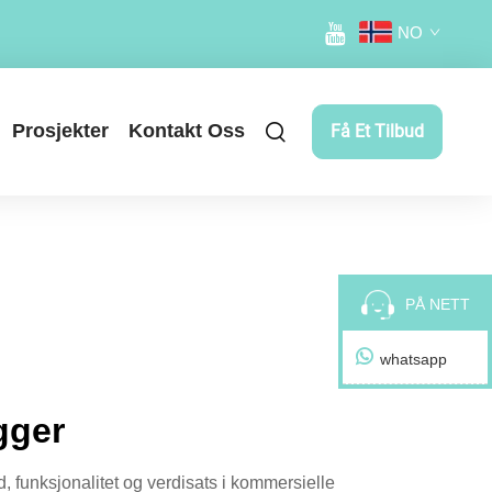
NO
Prosjekter
Kontakt Oss
Få Et Tilbud
PÅ NETT
whatsapp
gger
d, funksjonalitet og verdisats i kommersielle