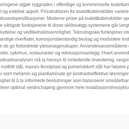
øsningene utgjør ryggraden i offentlige og kommersielle toaletta
et og estetisk appell. Prisstrukturen for toalettkabinskilder varie
odusentspesifikasjoner. Moderne priser på toalettkabinskilder s
De viktigste funksjonene til disse skillevægg-systemene går lang
eskyttelse og vedlikeholdsvennlighet. Teknologiske funksjoner i
standige overflater, korrosjonsbestandig beslag og modulære ins
som de gir forbedrede ytelsesegenskaper. Anvendelsesområdene o
skoler, sykehus, restauranter og rekreasjonsanlegg. Hvert anvend
stnadsanalysen må ta hensyn til innledende investering, langsi
rustfritt stål, massiv fenolplast og pulverlakkert stål har høyere 
r som melamin og plastlaminate gir kostnadseffektive løsninger f
mulighet til å ta informerte beslutninger som balanserer umiddelba
ikrer optimal verdischaping gjennom hele installasjonslivssykl