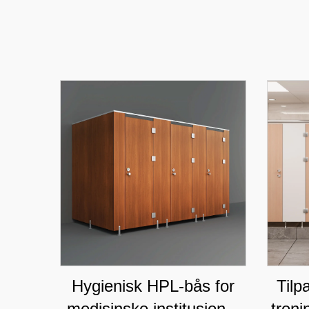
Hygienisk HPL-bås for
Tilp
medisinske institusjoner
treni