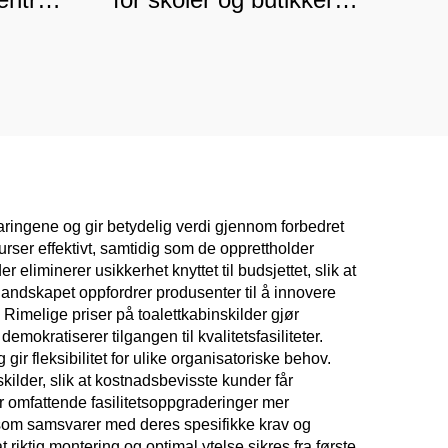
siell
støvhemmende
rk
kommersiell oppbevaring
med tilpassede vinkler
aringene og gir betydelig verdi gjennom forbedret
ssurser effektivt, samtidig som de opprettholder
 eliminerer usikkerhet knyttet til budsjettet, slik at
landskapet oppfordrer produsenter til å innovere
 Rimelige priser på toalettkabinskilder gjør
mokratiserer tilgangen til kvalitetsfasiliteter.
gir fleksibilitet for ulike organisatoriske behov.
kilder, slik at kostnadsbevisste kunder får
ør omfattende fasilitetsoppgraderinger mer
r som samsvarer med deres spesifikke krav og
riktig montering og optimal ytelse sikres fra første