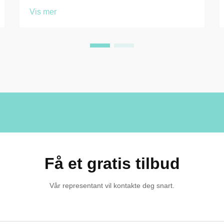
bedriftskontorer og
Vis mer
utdanningsinstitusjoner står overfor en
felles utfordring: å tilby sikre, organiserte
og hygieniske oppbevaringsløsninger for
brukere under deres opphold på stedet.
Spørsmålet om ...
Få et gratis tilbud
Vår representant vil kontakte deg snart.