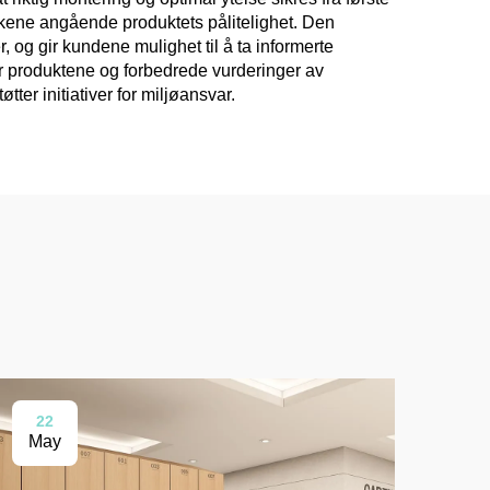
ankene angående produktets pålitelighet. Den
 og gir kundene mulighet til å ta informerte
or produktene og forbedrede vurderinger av
ter initiativer for miljøansvar.
22
2
May
Ma