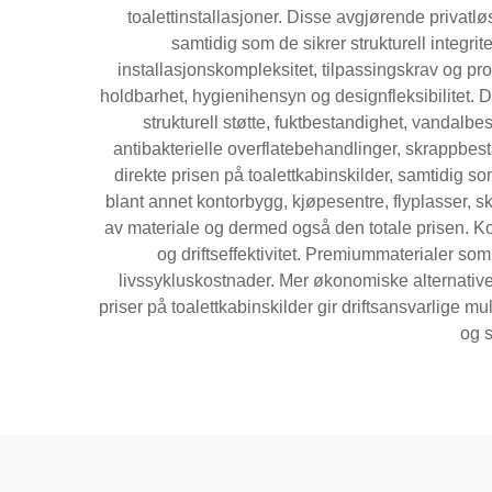
toalettinstallasjoner. Disse avgjørende privatl
samtidig som de sikrer strukturell integrit
installasjonskompleksitet, tilpassingskrav og pr
holdbarhet, hygienihensyn og designfleksibilitet. 
strukturell støtte, fuktbestandighet, vandalb
antibakterielle overflatebehandlinger, skrappbe
direkte prisen på toalettkabinskilder, samtidig 
blant annet kontorbygg, kjøpesentre, flyplasser, 
av materiale og dermed også den totale prisen. Ko
og driftseffektivitet. Premiummaterialer som 
livssykluskostnader. Mer økonomiske alternative
priser på toalettkabinskilder gir driftsansvarlige 
og s