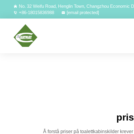
No. 32 Weifu Road, Henglin Town, Changzhou Economic D
+86-18015836988
[email protected]
pri
Å forstå priser på toalettkabinskilder kreve