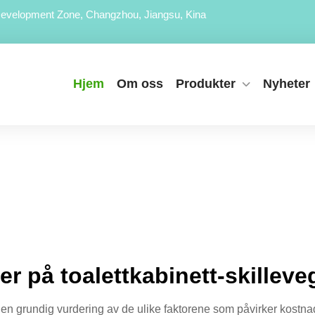
evelopment Zone, Changzhou, Jiangsu, Kina
Hjem
Om oss
Produkter
Nyheter
ser på toalettkabinett-skilleve
r en grundig vurdering av de ulike faktorene som påvirker kostna