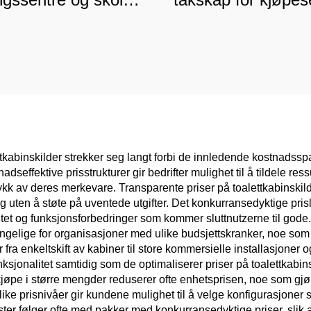
sikker kommersiell
og sykehus, kommer
skillevegg
klasse sliteste
oppbevaring
kabinskilder strekker seg langt forbi de innledende kostnadssp
adseffektive prisstrukturer gir bedrifter mulighet til å tildele re
rykk av deres merkevare. Transparente priser på toalettkabinskilder
g uten å støte på uventede utgifter. Det konkurransedyktige pris
litet og funksjonsforbedringer som kommer sluttnutzerne til gode.
ngelige for organisasjoner med ulike budsjettskranker, noe som de
ra enkeltskift av kabiner til store kommersielle installasjoner og 
sjonalitet samtidig som de optimaliserer priser på toalettkabins
 kjøpe i større mengder reduserer ofte enhetsprisen, noe som gj
ike prisnivåer gir kundene mulighet til å velge konfigurasjone
ter følger ofte med pakker med konkurransedyktige priser, slik at 