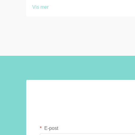
brukeropplevelsen og tilfredsheten i
Vis mer
kommersielle, utdannings- og offentlige
miljøer. Utformingen og konfigurasjonen
av toalettstallsystemer påvirker direkte …
E-post