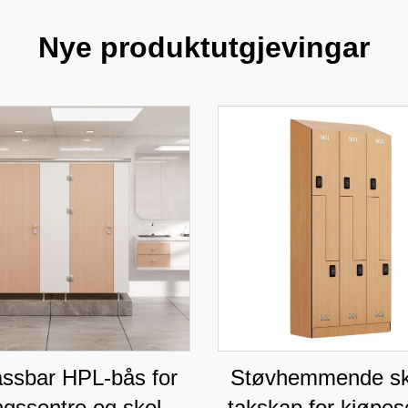
Nye produktutgjevingar
assbar HPL-bås for
Støvhemmende skr
ngssentre og skoler,
takskap for kjøpes