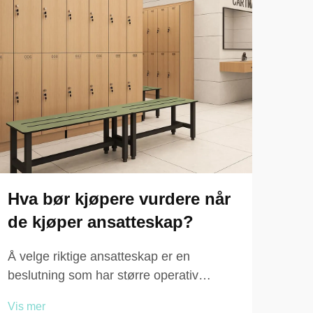
Hva bør kjøpere vurdere når
Hvi
de kjøper ansatteskap?
bes
tre
Å velge riktige ansatteskap er en
beslutning som har større operativ
Når 
betydning enn mange driftsledere
komm
Vis mer