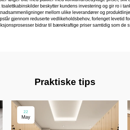
 toalettkabinskilder beskytter kundens investering og gir ro i t
tnadsammenligninger mellom ulike leverandører og produktlinjer,
pstår gjennom reduserte vedlikeholdsbehov, forlenget levetid f
sjonsprosesser bidrar til bærekraftige priser samtidig som de støt
Praktiske tips
22
May