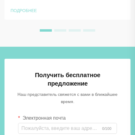
управляющих объектами и архитекторов, стремящихся к
долговечным и надежным решениям для хранения.
ПОДРОБНЕЕ
Технология высоконапорного ламината обеспечивает
исключительную стойкость к влаге, ударам и
ежедневному износу, б...
Получить бесплатное
предложение
Наш представитель свяжется с вами в ближайшее
время.
Электронная почта
0/100