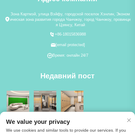
Зона Картмэй, улица Вэйфу, городской поселок Хэнлин, Эконом
ическая зона развития города Чанчжоу, город Чанчжоу, провинци
я Цзянсу, Китай
+86-18015836988
[email protected]
Время: онлайн 24/7
Недавний пост
We value your privacy
We use cookies and similar tools to provide our services. If you