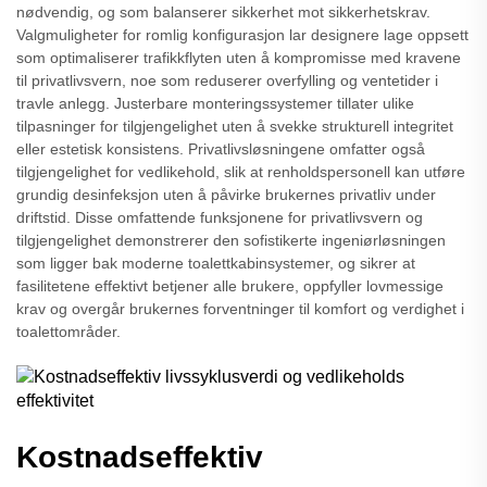
nødvendig, og som balanserer sikkerhet mot sikkerhetskrav.
Valgmuligheter for romlig konfigurasjon lar designere lage oppsett
som optimaliserer trafikkflyten uten å kompromisse med kravene
til privatlivsvern, noe som reduserer overfylling og ventetider i
travle anlegg. Justerbare monteringssystemer tillater ulike
tilpasninger for tilgjengelighet uten å svekke strukturell integritet
eller estetisk konsistens. Privatlivsløsningene omfatter også
tilgjengelighet for vedlikehold, slik at renholdspersonell kan utføre
grundig desinfeksjon uten å påvirke brukernes privatliv under
driftstid. Disse omfattende funksjonene for privatlivsvern og
tilgjengelighet demonstrerer den sofistikerte ingeniørløsningen
som ligger bak moderne toalettkabinsystemer, og sikrer at
fasilitetene effektivt betjener alle brukere, oppfyller lovmessige
krav og overgår brukernes forventninger til komfort og verdighet i
toalettområder.
Kostnadseffektiv