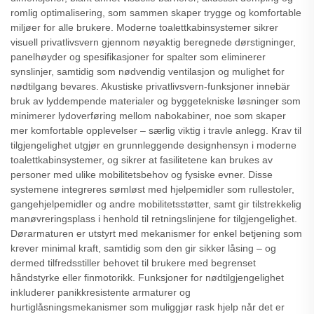
romlig optimalisering, som sammen skaper trygge og komfortable
miljøer for alle brukere. Moderne toalettkabinsystemer sikrer
visuell privatlivsvern gjennom nøyaktig beregnede dørstigninger,
panelhøyder og spesifikasjoner for spalter som eliminerer
synslinjer, samtidig som nødvendig ventilasjon og mulighet for
nødtilgang bevares. Akustiske privatlivsvern-funksjoner innebär
bruk av lyddempende materialer og byggetekniske løsninger som
minimerer lydoverføring mellom nabokabiner, noe som skaper
mer komfortable opplevelser – særlig viktig i travle anlegg. Krav til
tilgjengelighet utgjør en grunnleggende designhensyn i moderne
toalettkabinsystemer, og sikrer at fasilitetene kan brukes av
personer med ulike mobilitetsbehov og fysiske evner. Disse
systemene integreres sømløst med hjelpemidler som rullestoler,
gangehjelpemidler og andre mobilitetsstøtter, samt gir tilstrekkelig
manøvreringsplass i henhold til retningslinjene for tilgjengelighet.
Dørarmaturen er utstyrt med mekanismer for enkel betjening som
krever minimal kraft, samtidig som den gir sikker låsing – og
dermed tilfredsstiller behovet til brukere med begrenset
håndstyrke eller finmotorikk. Funksjoner for nødtilgjengelighet
inkluderer panikkresistente armaturer og
hurtiglåsningsmekanismer som muliggjør rask hjelp når det er