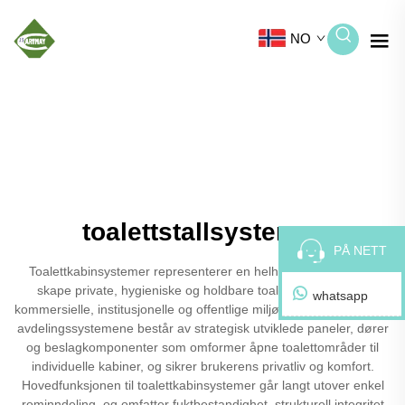
NO
toalettstallsystemer
PÅ NETT
Toalettkabinsystemer representerer en helhetlig løsning for å
skape private, hygieniske og holdbare toalettanlegg i ulike
whatsapp
kommersielle, institusjonelle og offentlige miljøer. Disse modulære
avdelingssystemene består av strategisk utviklede paneler, dører
og beslagkomponenter som omformer åpne toalettområder til
individuelle kabiner, og sikrer brukerens privatliv og komfort.
Hovedfunksjonen til toalettkabinsystemer går langt utover enkel
rominndeling, og omfatter fuktbestandighet, strukturell integritet