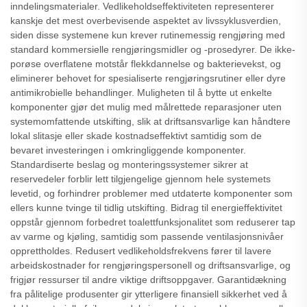
inndelingsmaterialer. Vedlikeholdseffektiviteten representerer
kanskje det mest overbevisende aspektet av livssyklusverdien,
siden disse systemene kun krever rutinemessig rengjøring med
standard kommersielle rengjøringsmidler og -prosedyrer. De ikke-
porøse overflatene motstår flekkdannelse og bakterievekst, og
eliminerer behovet for spesialiserte rengjøringsrutiner eller dyre
antimikrobielle behandlinger. Muligheten til å bytte ut enkelte
komponenter gjør det mulig med målrettede reparasjoner uten
systemomfattende utskifting, slik at driftsansvarlige kan håndtere
lokal slitasje eller skade kostnadseffektivt samtidig som de
bevaret investeringen i omkringliggende komponenter.
Standardiserte beslag og monteringssystemer sikrer at
reservedeler forblir lett tilgjengelige gjennom hele systemets
levetid, og forhindrer problemer med utdaterte komponenter som
ellers kunne tvinge til tidlig utskifting. Bidrag til energieffektivitet
oppstår gjennom forbedret toalettfunksjonalitet som reduserer tap
av varme og kjøling, samtidig som passende ventilasjonsnivåer
opprettholdes. Redusert vedlikeholdsfrekvens fører til lavere
arbeidskostnader for rengjøringspersonell og driftsansvarlige, og
frigjør ressurser til andre viktige driftsoppgaver. Garantidækning
fra pålitelige produsenter gir ytterligere finansiell sikkerhet ved å