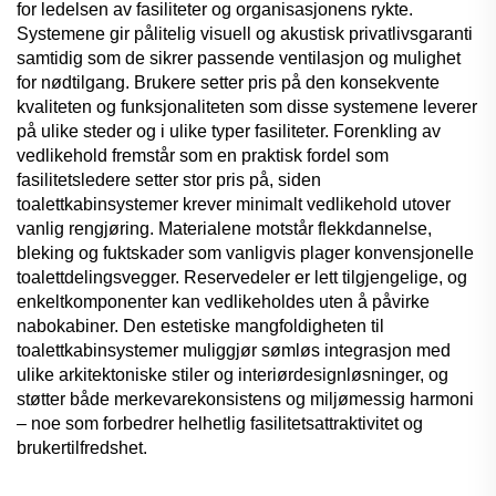
for ledelsen av fasiliteter og organisasjonens rykte.
Systemene gir pålitelig visuell og akustisk privatlivsgaranti
samtidig som de sikrer passende ventilasjon og mulighet
for nødtilgang. Brukere setter pris på den konsekvente
kvaliteten og funksjonaliteten som disse systemene leverer
på ulike steder og i ulike typer fasiliteter. Forenkling av
vedlikehold fremstår som en praktisk fordel som
fasilitetsledere setter stor pris på, siden
toalettkabinsystemer krever minimalt vedlikehold utover
vanlig rengjøring. Materialene motstår flekkdannelse,
bleking og fuktskader som vanligvis plager konvensjonelle
toalettdelingsvegger. Reservedeler er lett tilgjengelige, og
enkeltkomponenter kan vedlikeholdes uten å påvirke
nabokabiner. Den estetiske mangfoldigheten til
toalettkabinsystemer muliggjør sømløs integrasjon med
ulike arkitektoniske stiler og interiørdesignløsninger, og
støtter både merkevarekonsistens og miljømessig harmoni
– noe som forbedrer helhetlig fasilitetsattraktivitet og
brukertilfredshet.