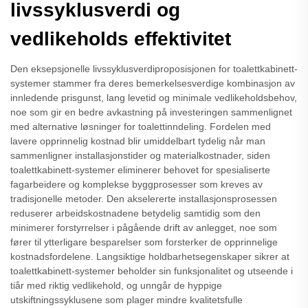
livssyklusverdi og
vedlikeholds effektivitet
Den eksepsjonelle livssyklusverdiproposisjonen for toalettkabinett-
systemer stammer fra deres bemerkelsesverdige kombinasjon av
innledende prisgunst, lang levetid og minimale vedlikeholdsbehov,
noe som gir en bedre avkastning på investeringen sammenlignet
med alternative løsninger for toalettinndeling. Fordelen med
lavere opprinnelig kostnad blir umiddelbart tydelig når man
sammenligner installasjonstider og materialkostnader, siden
toalettkabinett-systemer eliminerer behovet for spesialiserte
fagarbeidere og komplekse byggprosesser som kreves av
tradisjonelle metoder. Den akselererte installasjonsprosessen
reduserer arbeidskostnadene betydelig samtidig som den
minimerer forstyrrelser i pågående drift av anlegget, noe som
fører til ytterligare besparelser som forsterker de opprinnelige
kostnadsfordelene. Langsiktige holdbarhetsegenskaper sikrer at
toalettkabinett-systemer beholder sin funksjonalitet og utseende i
tiår med riktig vedlikehold, og unngår de hyppige
utskiftningssyklusene som plager mindre kvalitetsfulle