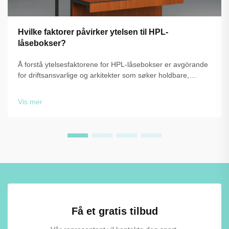
Hvilke faktorer påvirker ytelsen til HPL-
låsebokser?
Å forstå ytelsesfaktorene for HPL-låsebokser er avgörande
for driftsansvarlige og arkitekter som søker holdbare,
pålitelige lagringsløsninger. Teknologien for laminat under
høy trykk gir eksepsjonell motstand mot fuktighet, støt og
Vis mer
daglig slitasje, b...
Få et gratis tilbud