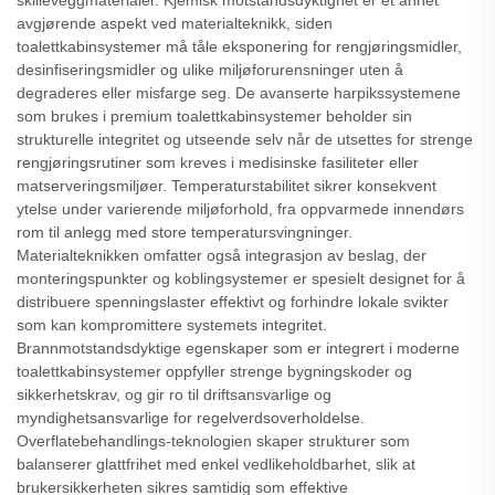
skilleveggmaterialer. Kjemisk motstandsdyktighet er et annet
avgjørende aspekt ved materialteknikk, siden
toalettkabinsystemer må tåle eksponering for rengjøringsmidler,
desinfiseringsmidler og ulike miljøforurensninger uten å
degraderes eller misfarge seg. De avanserte harpikssystemene
som brukes i premium toalettkabinsystemer beholder sin
strukturelle integritet og utseende selv når de utsettes for strenge
rengjøringsrutiner som kreves i medisinske fasiliteter eller
matserveringsmiljøer. Temperaturstabilitet sikrer konsekvent
ytelse under varierende miljøforhold, fra oppvarmede innendørs
rom til anlegg med store temperatursvingninger.
Materialteknikken omfatter også integrasjon av beslag, der
monteringspunkter og koblingsystemer er spesielt designet for å
distribuere spenningslaster effektivt og forhindre lokale svikter
som kan kompromittere systemets integritet.
Brannmotstandsdyktige egenskaper som er integrert i moderne
toalettkabinsystemer oppfyller strenge bygningskoder og
sikkerhetskrav, og gir ro til driftsansvarlige og
myndighetsansvarlige for regelverdsoverholdelse.
Overflatebehandlings-teknologien skaper strukturer som
balanserer glattfrihet med enkel vedlikeholdbarhet, slik at
brukersikkerheten sikres samtidig som effektive