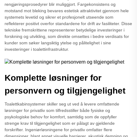
rengjøringsprosedyrer blir muliggjort. Fargekonsistens og
motstand mot bleking bevares estetisk attraktivitet gjennom hele
systemets levetid og sikrer et profesjonelt utseende som
reflekterer positivt overfor standardene for drift av fasiliteter. Disse
tekniske fremskrittene representerer betydelige investeringer i
forskning og utvikling, som direkte omsettes i bedre verdisats for
kunder som søker langsiktig ytelse og pålitelighet i sine
investeringer i toalettinfrastruktur.
Komplette løsninger for
personvern og tilgjengelighet
Toalettkabinsystemer skiller seg ut ved å levere omfattende
løsninger for privatliv som tilfredsstiller både fysiske og
psykologiske behov for komfort, samtidig som de oppfyller
strenge krav til tilgjengelighet som er pålagt av gjeldende
forskrifter. Ingeniørløsningene for privatliv omfatter flere
dimensjoner, blant annet visuelle barrierer, akustisk demping og