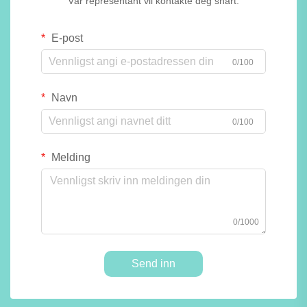
Vår representant vil kontakte deg snart.
E-post
0/100
Navn
0/100
Melding
0/1000
Send inn