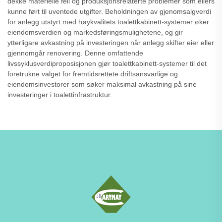
dekke materielle feil og produksjonsrelaterte problemer som ellers
kunne ført til uventede utgifter. Beholdningen av gjenomsalgverdi
for anlegg utstyrt med høykvalitets toalettkabinett-systemer øker
eiendomsverdien og markedsføringsmulighetene, og gir
ytterligare avkastning på investeringen når anlegg skifter eier eller
gjennomgår renovering. Denne omfattende
livssyklusverdiproposisjonen gjør toalettkabinett-systemer til det
foretrukne valget for fremtidsrettete driftsansvarlige og
eiendomsinvestorer som søker maksimal avkastning på sine
investeringer i toalettinfrastruktur.