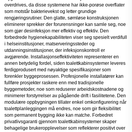
overdrives, da disse systemene har ikke-porøse overflater
som motstår bakterievekst og letter grundige
rengjøringsrutiner. Den glatte, sømløse konstruksjonen
eliminerer sprekker der forurensninger kan samle seg, noe
som gjør desinfeksjon mer effektiv og effektiv. Den
forbedrede hygienekapabiliteten viser seg spesielt verdifull
i helseinstitusjoner, matserveringssteder og
utdanningsinstitusjoner, der infeksjonskontroll er
avgjørende. Installasjonseffektiviteten representerer en
annen betydelig fordel, siden toalettkabinsystemer leveres
ferdigprodusert med nøyaktige spesifikasjoner som
forenkler byggeprosessen. Profesjonelle installatører kan
fullføre prosjekter raskere enn med tradisjonelle
byggemetoder, noe som reduserer arbeidskostnadene og
minimerer forstyrrelser av pågående drift i fasilitetene. Den
modulære oppbygningen tillater enkel omkonfigurering når
toalettplanleggingen må endres, noe som gir fleksibilitet
som permanent bygging ikke kan matche. Forbedret
privatlivsgaranti gjennom toalettkabinsystemer skaper
behagelige brukeropplevelser som reflekterer positivt over