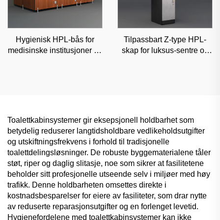
Hygienisk HPL-bås for
Tilpassbart Z-type HPL-
medisinske institusjoner og
skap for luksus-sentre og
klinikker, fuktsikker
kontorer, høyestetisk
kommersiell skillevegg
klassifisert oppbevaring
Toalettkabinsystemer gir eksepsjonell holdbarhet som
betydelig reduserer langtidsholdbare vedlikeholdsutgifter
og utskiftningsfrekvens i forhold til tradisjonelle
toalettdelingsløsninger. De robuste byggematerialene tåler
støt, riper og daglig slitasje, noe som sikrer at fasilitetene
beholder sitt profesjonelle utseende selv i miljøer med høy
trafikk. Denne holdbarheten omsettes direkte i
kostnadsbesparelser for eiere av fasiliteter, som drar nytte
av reduserte reparasjonsutgifter og en forlenget levetid.
Hygienefordelene med toalettkabinsystemer kan ikke