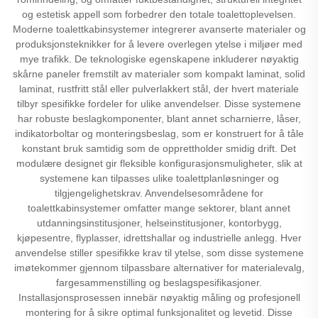
og estetisk appell som forbedrer den totale toalettoplevelsen.
Moderne toalettkabinsystemer integrerer avanserte materialer og
produksjonsteknikker for å levere overlegen ytelse i miljøer med
mye trafikk. De teknologiske egenskapene inkluderer nøyaktig
skårne paneler fremstilt av materialer som kompakt laminat, solid
laminat, rustfritt stål eller pulverlakkert stål, der hvert materiale
tilbyr spesifikke fordeler for ulike anvendelser. Disse systemene
har robuste beslagkomponenter, blant annet scharnierre, låser,
indikatorboltar og monteringsbeslag, som er konstruert for å tåle
konstant bruk samtidig som de opprettholder smidig drift. Det
modulære designet gir fleksible konfigurasjonsmuligheter, slik at
systemene kan tilpasses ulike toalettplanløsninger og
tilgjengelighetskrav. Anvendelsesområdene for
toalettkabinsystemer omfatter mange sektorer, blant annet
utdanningsinstitusjoner, helseinstitusjoner, kontorbygg,
kjøpesentre, flyplasser, idrettshallar og industrielle anlegg. Hver
anvendelse stiller spesifikke krav til ytelse, som disse systemene
imøtekommer gjennom tilpassbare alternativer for materialevalg,
fargesammenstilling og beslagspesifikasjoner.
Installasjonsprosessen innebär nøyaktig måling og profesjonell
montering for å sikre optimal funksjonalitet og levetid. Disse