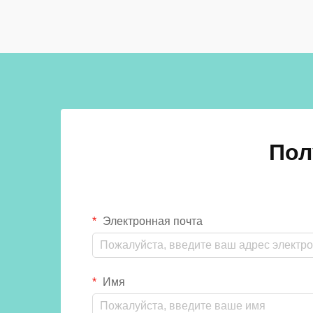
передовыми решениями, такими как
шкафчики из фенольной смолы, о...
Пол
Электронная почта
Имя