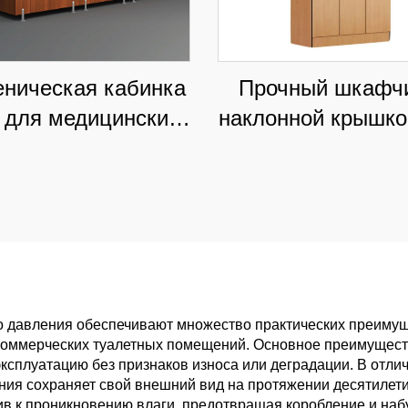
еническая кабинка
Прочный шкафчи
 для медицинских
наклонной крышко
еждений и клиник,
школ и рознич
влагостойкая
магазинов,
коммерческая
пылезащитно
перегородка
коммерческое хра
с настраиваем
углами
о давления обеспечивают множество практических преимуще
оммерческих туалетных помещений. Основное преимуществ
сплуатацию без признаков износа или деградации. В отли
ния сохраняет свой внешний вид на протяжении десятилети
ив к проникновению влаги, предотвращая коробление и на