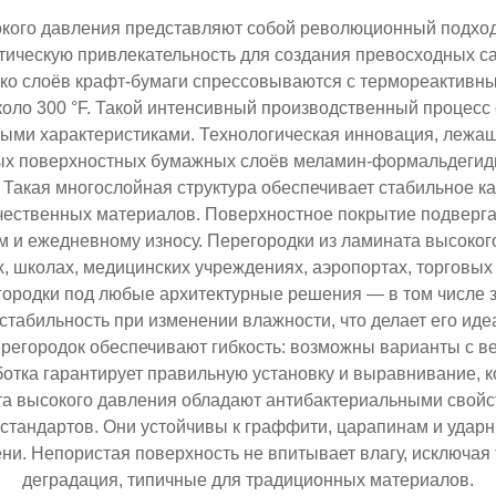
окого давления представляют собой революционный подход
ическую привлекательность для создания превосходных са
лько слоёв крафт-бумаги спрессовываются с термореактив
коло 300 °F. Такой интенсивный производственный процес
ми характеристиками. Технологическая инновация, лежаща
ых поверхностных бумажных слоёв меламин-формальдегидно
Такая многослойная структура обеспечивает стабильное к
ачественных материалов. Поверхностное покрытие подверг
м и ежедневному износу. Перегородки из ламината высоко
, школах, медицинских учреждениях, аэропортах, торговых
ородки под любые архитектурные решения — в том числе з
стабильность при изменении влажности, что делает его и
регородок обеспечивают гибкость: возможны варианты с в
ботка гарантирует правильную установку и выравнивание, к
а высокого давления обладают антибактериальными свойс
тандартов. Они устойчивы к граффити, царапинам и уда
и. Непористая поверхность не впитывает влагу, исключая 
деградация, типичные для традиционных материалов.