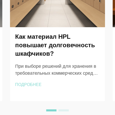
Как материал HPL
повышает долговечность
шкафчиков?
При выборе решений для хранения в
требовательных коммерческих средах
материал, лежащий в основе каждого
ПОДРОБНЕЕ
шкафчика, имеет большее значение,
чем это изначально осознают
большинство покупателей. Шкафчики
из ДПЛ завоевали прочную репутацию
в больницах, тренажёрных залах,