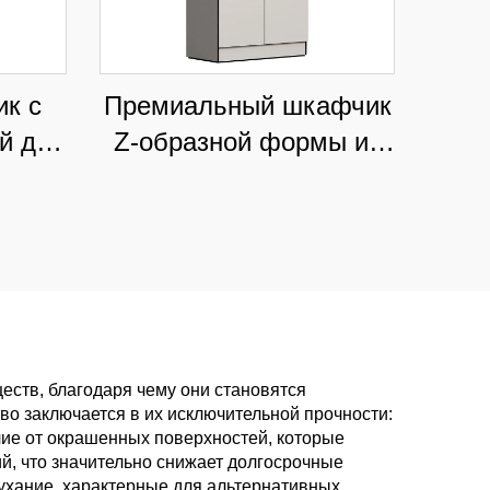
к с
Премиальный шкафчик
й для
Z-образной формы из
ных
HPL для элитных
фитнес-клубов и спа-
е
салонов,
нение
влагонепроницаемое
ыми
раздельное хранение
ств, благодаря чему они становятся
о заключается в их исключительной прочности:
чие от окрашенных поверхностей, которые
й, что значительно снижает долгосрочные
бухание, характерные для альтернативных