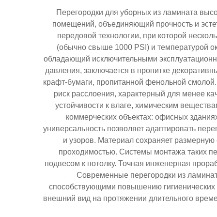
Перегородки для уборных из ламината выс
помещений, объединяющий прочность и эстет
передовой технологии, при которой неско
(обычно свыше 1000 PSI) и температурой о
обладающий исключительными эксплуатационны
давления, заключается в пропитке декоративн
крафт-бумаги, пропитанной фенольной смолой. 
риск расслоения, характерный для менее к
устойчивости к влаге, химическим вещества
коммерческих объектах: офисных зданиях
универсальность позволяет адаптировать перег
и узоров. Материал сохраняет размерную 
проходимостью. Системы монтажа таких пе
подвесом к потолку. Точная инженерная прора
Современные перегородки из ламинат
способствующими повышению гигиенических с
внешний вид на протяжении длительного времен