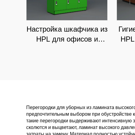
Настройка шкафчика из
Гиги
HPL для офисов и
HPL
розничных магазинов,
учр
стильное и
неприхотливое
коммерческое хранение
Перегородки для уборных из ламината высоког
предпочтительным выбором при обустройстве к
такие перегородки выдерживают интенсивную эк
сколются и выцветают, ламинат высокого давле
затраты на замену. Материал полностью устойч