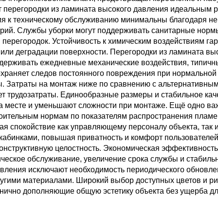
ет перегородки из ламината высокого давления идеальным 
ия к техническому обслуживанию минимальны благодаря неп
ерий. Службы уборки могут поддерживать санитарные норм
 перегородок. Устойчивость к химическим воздействиям га
 или деградации поверхности. Перегородки из ламината в
ыдерживать ежедневные механические воздействия, типичн
 сохраняет следов постоянного повреждения при нормально
. Затраты на монтаж ниже по сравнению с альтернативным
т трудозатраты. Единообразные размеры и стабильное кач
а месте и уменьшают сложности при монтаже. Ещё одно в
роительным нормам по показателям распространения пламе
ая спокойствие как управляющему персоналу объекта, так и
абинками, повышая приватность и комфорт пользователей
конструктивную целостность. Экономическая эффективность
ическое обслуживание, увеличение срока службы и стабиль
авления исключают необходимость периодического обновле
ругими материалами. Широкий выбор доступных цветов и ри
анично дополняющие общую эстетику объекта без ущерба д