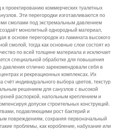
 к проектированию коммерческих туалетных
нузлов. Эти перегородки изготавливаются по
ными смолами под экстремальным давлением
с создаёт монолитный однородный материал,
я в основе перегородок из ламината высокого
й смолой, тогда как основные слои состоят из
ачество по всей толщине материала и исключает
ается специальной обработке для повышения
го давления отлично зарекомендовали себя в
 центрах и рекреационных комплексах. Их
а счёт индивидуального выбора цветов, текстур
деальным решением для санузлов с высокой
ерхней распоркой, напольным креплением и
омпенсируя допуски строительных конструкций.
твами, подавляющими рост бактерий и
рным повреждениям, сохраняя первоначальный
такие проблемы, как коробление, набухание или