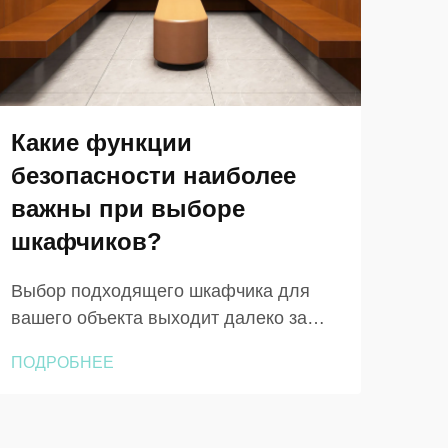
Какие функции
Ка
безопасности наиболее
лу
важны при выборе
из
шкафчиков?
де
Выбор подходящего шкафчика для
При
вашего объекта выходит далеко за
для
рамки эстетики или вместимости.
инс
ПОДРОБНЕЕ
ПОД
Независимо от того, управляете ли вы
дре
фитнес-студией, боулинг-клубом,
том,
корпоративным офисом или
наск