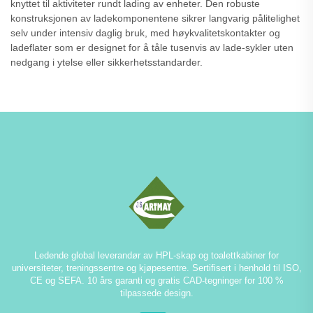
knyttet til aktiviteter rundt lading av enheter. Den robuste
konstruksjonen av ladekomponentene sikrer langvarig pålitelighet
selv under intensiv daglig bruk, med høykvalitetskontakter og
ladeflater som er designet for å tåle tusenvis av lade-sykler uten
nedgang i ytelse eller sikkerhetsstandarder.
Ledende global leverandør av HPL-skap og toalettkabiner for
universiteter, treningssentre og kjøpesentre. Sertifisert i henhold til ISO,
CE og SEFA. 10 års garanti og gratis CAD-tegninger for 100 %
tilpassede design.