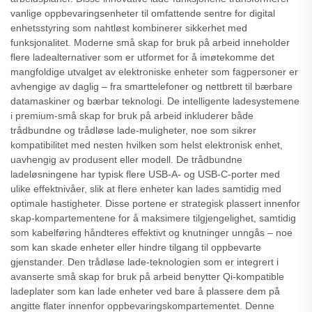
vanlige oppbevaringsenheter til omfattende sentre for digital
enhetsstyring som nahtløst kombinerer sikkerhet med
funksjonalitet. Moderne små skap for bruk på arbeid inneholder
flere ladealternativer som er utformet for å imøtekomme det
mangfoldige utvalget av elektroniske enheter som fagpersoner er
avhengige av daglig – fra smarttelefoner og nettbrett til bærbare
datamaskiner og bærbar teknologi. De intelligente ladesystemene
i premium-små skap for bruk på arbeid inkluderer både
trådbundne og trådløse lade-muligheter, noe som sikrer
kompatibilitet med nesten hvilken som helst elektronisk enhet,
uavhengig av produsent eller modell. De trådbundne
ladeløsningene har typisk flere USB-A- og USB-C-porter med
ulike effektnivåer, slik at flere enheter kan lades samtidig med
optimale hastigheter. Disse portene er strategisk plassert innenfor
skap-kompartementene for å maksimere tilgjengelighet, samtidig
som kabelføring håndteres effektivt og knutninger unngås – noe
som kan skade enheter eller hindre tilgang til oppbevarte
gjenstander. Den trådløse lade-teknologien som er integrert i
avanserte små skap for bruk på arbeid benytter Qi-kompatible
ladeplater som kan lade enheter ved bare å plassere dem på
angitte flater innenfor oppbevaringskompartementet. Denne