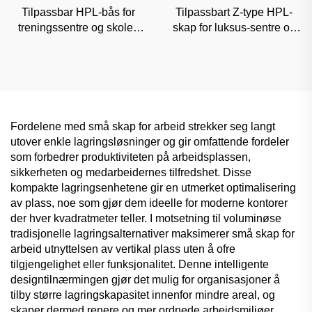
Tilpassbar HPL-bås for
Tilpassbart Z-type HPL-
treningssentre og skoler,
skap for luksus-sentre og
fuktsikker kommersiell
kontorer, høyestetisk
skillevegg
klassifisert oppbevaring
Fordelene med små skap for arbeid strekker seg langt
utover enkle lagringsløsninger og gir omfattende fordeler
som forbedrer produktiviteten på arbeidsplassen,
sikkerheten og medarbeidernes tilfredshet. Disse
kompakte lagringsenhetene gir en utmerket optimalisering
av plass, noe som gjør dem ideelle for moderne kontorer
der hver kvadratmeter teller. I motsetning til voluminøse
tradisjonelle lagringsalternativer maksimerer små skap for
arbeid utnyttelsen av vertikal plass uten å ofre
tilgjengelighet eller funksjonalitet. Denne intelligente
designtilnærmingen gjør det mulig for organisasjoner å
tilby større lagringskapasitet innenfor mindre areal, og
skaper dermed renere og mer ordnede arbeidsmiljøer.