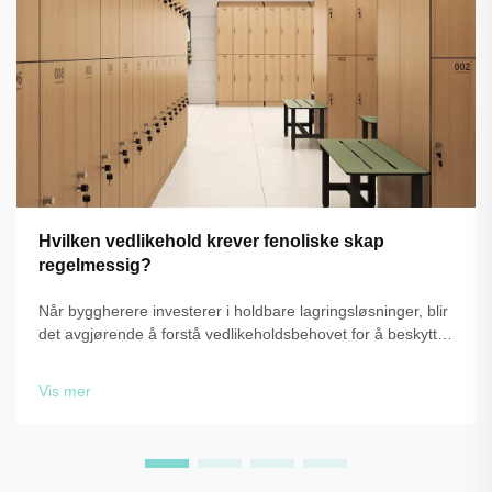
Hvilken vedlikehold krever fenoliske skap
regelmessig?
Når byggherere investerer i holdbare lagringsløsninger, blir
det avgjørende å forstå vedlikeholdsbehovet for å beskytte
denne investeringen og sikre langsiktig ytelse. Fenoliske
garderober har blitt økende populære i kommersielle,
Vis mer
utdannings-...