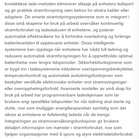
kontaktløse lade-metoden eliminerer slitasje på enheters ladeport
og gir praktisk strømforsyning uten behov for ekstra kabler eller
adaptere. De smarte strømstyringssystemene som er integrert i
disse små skapene for bruk på arbeid overvåker kontinuerlig
strømforbruket og ladestatusen til enhetene, og justerer
automatisk effektnivåene for å forhindre overladning og forlenge
batterilevetiden til oppbevarte enheter. Disse intelligente
systemene kan oppdage når enhetene har nådd full ladning og
redusere automatisk strømforsyningen for å opprettholde optimal
batterihelse over lengre tidsperioder. Sikkerhetsfunksjonene som
er bygd inn i ladesystemene inkluderer overspenningsbeskyttelse,
temperaturkontroll og automatisk avslutningsfunksjoner som
beskytter verdifulle elektroniske enheter mot strømsvingninger
eller overopphetingsforhold. Avanserte modeller av små skap for
bruk på arbeid har programmerbare ladeskjemaer som lar
brukere angi spesifikke tidspunkter for når ladning skal starte og
slutte, noe som muliggjør energibesparelser samtidig som det
sikres at enhetene er fullstendig ladede når de trengs.
Integreringen av strømovervåkningsfunksjoner gir brukere
detaljert informasjon om mønster i strømforbruket, noe som
hjelper organisasjoner med å spore og styre elektrisitetsforbruket