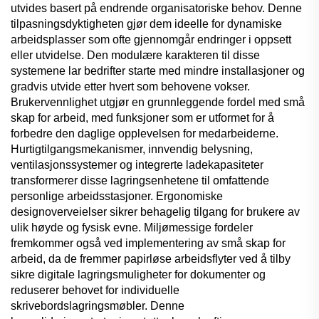
utvides basert på endrende organisatoriske behov. Denne
tilpasningsdyktigheten gjør dem ideelle for dynamiske
arbeidsplasser som ofte gjennomgår endringer i oppsett
eller utvidelse. Den modulære karakteren til disse
systemene lar bedrifter starte med mindre installasjoner og
gradvis utvide etter hvert som behovene vokser.
Brukervennlighet utgjør en grunnleggende fordel med små
skap for arbeid, med funksjoner som er utformet for å
forbedre den daglige opplevelsen for medarbeiderne.
Hurtigtilgangsmekanismer, innvendig belysning,
ventilasjonssystemer og integrerte ladekapasiteter
transformerer disse lagringsenhetene til omfattende
personlige arbeidsstasjoner. Ergonomiske
designoverveielser sikrer behagelig tilgang for brukere av
ulik høyde og fysisk evne. Miljømessige fordeler
fremkommer også ved implementering av små skap for
arbeid, da de fremmer papirløse arbeidsflyter ved å tilby
sikre digitale lagringsmuligheter for dokumenter og
reduserer behovet for individuelle
skrivebordslagringsmøbler. Denne