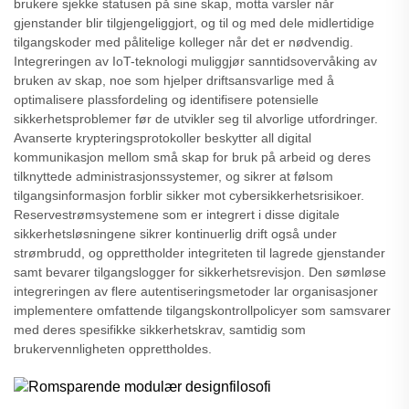
brukere sjekke statusen på sine skap, motta varsler når
gjenstander blir tilgjengeliggjort, og til og med dele midlertidige
tilgangskoder med pålitelige kolleger når det er nødvendig.
Integreringen av IoT-teknologi muliggjør sanntidsovervåking av
bruken av skap, noe som hjelper driftsansvarlige med å
optimalisere plassfordeling og identifisere potensielle
sikkerhetsproblemer før de utvikler seg til alvorlige utfordringer.
Avanserte krypteringsprotokoller beskytter all digital
kommunikasjon mellom små skap for bruk på arbeid og deres
tilknyttede administrasjonssystemer, og sikrer at følsom
tilgangsinformasjon forblir sikker mot cybersikkerhetsrisikoer.
Reservestrømsystemene som er integrert i disse digitale
sikkerhetsløsningene sikrer kontinuerlig drift også under
strømbrudd, og opprettholder integriteten til lagrede gjenstander
samt bevarer tilgangslogger for sikkerhetsrevisjon. Den sømløse
integreringen av flere autentiseringsmetoder lar organisasjoner
implementere omfattende tilgangskontrollpolicyer som samsvarer
med deres spesifikke sikkerhetskrav, samtidig som
brukervennligheten opprettholdes.