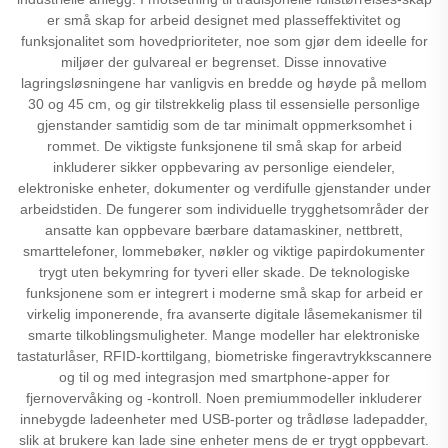
er små skap for arbeid designet med plasseffektivitet og
funksjonalitet som hovedprioriteter, noe som gjør dem ideelle for
miljøer der gulvareal er begrenset. Disse innovative
lagringsløsningene har vanligvis en bredde og høyde på mellom
30 og 45 cm, og gir tilstrekkelig plass til essensielle personlige
gjenstander samtidig som de tar minimalt oppmerksomhet i
rommet. De viktigste funksjonene til små skap for arbeid
inkluderer sikker oppbevaring av personlige eiendeler,
elektroniske enheter, dokumenter og verdifulle gjenstander under
arbeidstiden. De fungerer som individuelle trygghetsområder der
ansatte kan oppbevare bærbare datamaskiner, nettbrett,
smarttelefoner, lommebøker, nøkler og viktige papirdokumenter
trygt uten bekymring for tyveri eller skade. De teknologiske
funksjonene som er integrert i moderne små skap for arbeid er
virkelig imponerende, fra avanserte digitale låsemekanismer til
smarte tilkoblingsmuligheter. Mange modeller har elektroniske
tastaturlåser, RFID-korttilgang, biometriske fingeravtrykkscannere
og til og med integrasjon med smartphone-apper for
fjernovervåking og -kontroll. Noen premiummodeller inkluderer
innebygde ladeenheter med USB-porter og trådløse ladepadder,
slik at brukere kan lade sine enheter mens de er trygt oppbevart.