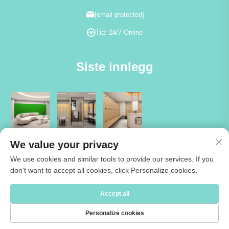
[email protected]
Tid: 24/7 Online
Siste innlegg
We value your privacy
We use cookies and similar tools to provide our services. If you
don't want to accept all cookies, click Personalize cookies.
Copyright © 2026 Jiangsu Cartmay Industrial Co.,Ltd. Alle rettigheter
Accept all
reservert -
Personvernpolicy
Personalize cookies
Om oss
Kontakt Oss