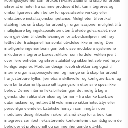
koblingssystemer som brukes i kvalitetsfulle små skap for arbeid
sikrer at enheter fra samme produsent lett kan integreres og
omkonfigureres uten behov for spesialiserte verktøy eller
omfattende installasjonskompetanse. Muligheten til vertikal
stabling hos små skap for arbeid gir organisasjoner mulighet til å
multiplisere lagringskapasiteten uten å utvide gulvarealet, noe
som gjør dem til ideelle løsninger for arbeidsmiljøer med høy
tetthet der tradisjonell horisontal utvidelse ikke er mulig. Den
intelligente ingeniørløsningen bak disse modulære systemene
inkluderer integrerte bærestrukturer som fordeler vekten jevnt
over flere enheter, og sikrer stabilitet og sikkerhet selv ved høye
konfigurasjoner. Modulær designfilosofi strekker seg også til
interne organisasjonssystemer, og mange små skap for arbeid
har justerbare hyller, fjernebare skillevoller og konfigurerbare fag
som lar brukerne tilpasse sitt lagringsrom etter sine spesifikke
behov. Denne interne fleksibiliteten gjør det mulig å lagre
gjenstander i ulike størrelser og former – fra slanke bærbare
datamaskiner og nettbrett til voluminøse sikkerhetsutstyr eller
personlige eiendeler. Estetiske hensyn som inngår i den
modulære designfilosofien sikrer at små skap for arbeid kan
integreres sømløst i eksisterende kontorinteriør, samtidig som de
beholder et profesjonelt og sammenhengende uttrykk.