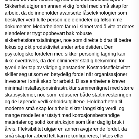
Sikkerhet utgjør en annen viktig fordel med små skap for
arbeid, da de inneholder avanserte låseteknologier som
beskytter verdifulle personlige eiendeler og følsomme
dokumenter. Medarbeidere får ro i sinnet ved å vite at deres
eiendeler er trygt oppbevart bak robuste
sikkerhetsforanstaltninger, noe som direkte bidrar til bedre
fokus og økt produktivitet under arbeidstiden. Den
psykologiske fordelen med sikker personlig lagring kan
ikke overdrives, da den eliminerer stadig bekymring for
tyveri eller tap av viktige gjenstander. Kostnadseffektivitet
skiller seg ut som en betydelig fordel når organisasjoner
investerer i små skap for arbeid. Disse enhetene krever
minimal installasjonsinfrastruktur sammenlignet med større
skapsystemer, noe som reduserer både startinvesteringen
og de løpende vedlikeholdsutgiftene. Holdbarheten til
moderne små skap for arbeid sikrer langsiktig verdi, og
mange modeller er utstyrt med korrosjonsbestandige
materialer og solid konstruksjon som tåler daglig bruk i
årvis. Fleksibilitet utgjør en annen avgjørende fordel, da
små skap for arbeid lett kan rekonfigureres, flyttes eller