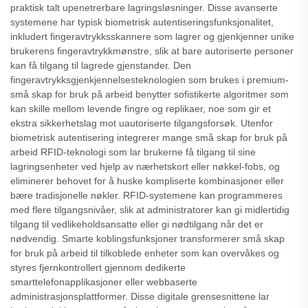
praktisk talt upenetrerbare lagringsløsninger. Disse avanserte
systemene har typisk biometrisk autentiseringsfunksjonalitet,
inkludert fingeravtrykksskannere som lagrer og gjenkjenner unike
brukerens fingeravtrykkmønstre, slik at bare autoriserte personer
kan få tilgang til lagrede gjenstander. Den
fingeravtrykksgjenkjennelsesteknologien som brukes i premium-
små skap for bruk på arbeid benytter sofistikerte algoritmer som
kan skille mellom levende fingre og replikaer, noe som gir et
ekstra sikkerhetslag mot uautoriserte tilgangsforsøk. Utenfor
biometrisk autentisering integrerer mange små skap for bruk på
arbeid RFID-teknologi som lar brukerne få tilgang til sine
lagringsenheter ved hjelp av nærhetskort eller nøkkel-fobs, og
eliminerer behovet for å huske kompliserte kombinasjoner eller
bære tradisjonelle nøkler. RFID-systemene kan programmeres
med flere tilgangsnivåer, slik at administratorer kan gi midlertidig
tilgang til vedlikeholdsansatte eller gi nødtilgang når det er
nødvendig. Smarte koblingsfunksjoner transformerer små skap
for bruk på arbeid til tilkoblede enheter som kan overvåkes og
styres fjernkontrollert gjennom dedikerte
smarttelefonapplikasjoner eller webbaserte
administrasjonsplattformer. Disse digitale grensesnittene lar