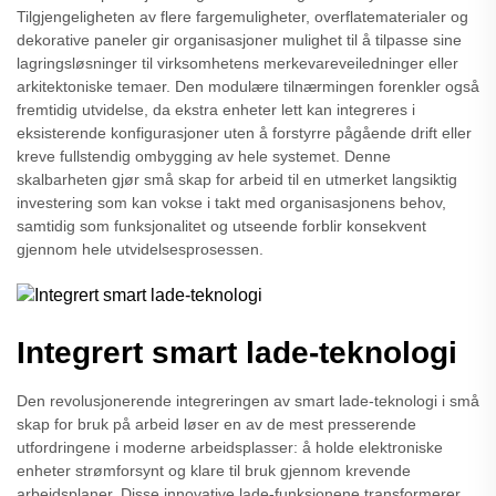
Tilgjengeligheten av flere fargemuligheter, overflatematerialer og
dekorative paneler gir organisasjoner mulighet til å tilpasse sine
lagringsløsninger til virksomhetens merkevareveiledninger eller
arkitektoniske temaer. Den modulære tilnærmingen forenkler også
fremtidig utvidelse, da ekstra enheter lett kan integreres i
eksisterende konfigurasjoner uten å forstyrre pågående drift eller
kreve fullstendig ombygging av hele systemet. Denne
skalbarheten gjør små skap for arbeid til en utmerket langsiktig
investering som kan vokse i takt med organisasjonens behov,
samtidig som funksjonalitet og utseende forblir konsekvent
gjennom hele utvidelsesprosessen.
Integrert smart lade-teknologi
Den revolusjonerende integreringen av smart lade-teknologi i små
skap for bruk på arbeid løser en av de mest presserende
utfordringene i moderne arbeidsplasser: å holde elektroniske
enheter strømforsynt og klare til bruk gjennom krevende
arbeidsplaner. Disse innovative lade-funksjonene transformerer