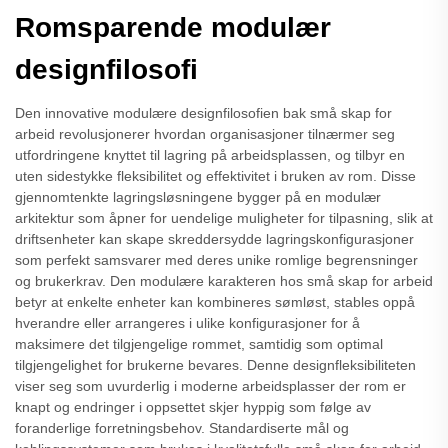
Romsparende modulær
designfilosofi
Den innovative modulære designfilosofien bak små skap for
arbeid revolusjonerer hvordan organisasjoner tilnærmer seg
utfordringene knyttet til lagring på arbeidsplassen, og tilbyr en
uten sidestykke fleksibilitet og effektivitet i bruken av rom. Disse
gjennomtenkte lagringsløsningene bygger på en modulær
arkitektur som åpner for uendelige muligheter for tilpasning, slik at
driftsenheter kan skape skreddersydde lagringskonfigurasjoner
som perfekt samsvarer med deres unike romlige begrensninger
og brukerkrav. Den modulære karakteren hos små skap for arbeid
betyr at enkelte enheter kan kombineres sømløst, stables oppå
hverandre eller arrangeres i ulike konfigurasjoner for å
maksimere det tilgjengelige rommet, samtidig som optimal
tilgjengelighet for brukerne bevares. Denne designfleksibiliteten
viser seg som uvurderlig i moderne arbeidsplasser der rom er
knapt og endringer i oppsettet skjer hyppig som følge av
foranderlige forretningsbehov. Standardiserte mål og