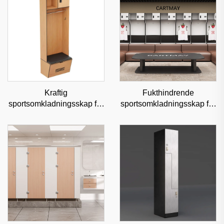
Kraftig
Fukthindrende
sportsomkladningsskap for
sportsomkladningsskap for
treningssentre og
profesjonelle sportsanlegg
idrettsklubber,
og treningssentre, slitesterk
fukthindrende
ståloppbevaring
ståloppbevaring