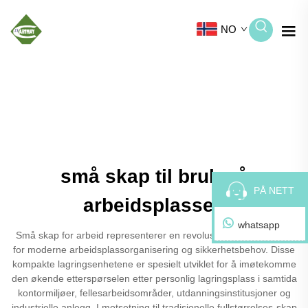
NO
små skap til bruk på
PÅ NETT
arbeidsplassen
whatsapp
Små skap for arbeid representerer en revolusjonerende løsning
for moderne arbeidsplassorganisering og sikkerhetsbehov. Disse
kompakte lagringsenhetene er spesielt utviklet for å imøtekomme
den økende etterspørselen etter personlig lagringsplass i samtida
kontormiljøer, fellesarbeidsområder, utdanningsinstitusjoner og
industrielle anlegg. I motsetning til tradisjonelle fullstørrelses-skap