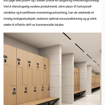
kun jage lave priser» og i stedet utvikle en langsiktig investeringsstrategi.
Ved å vitenskapelig vurdere produktverdi, sikre plass til funksjonell
utvidelse og kvantifisere investeringsavkastning, kan de utarbeide et
rimelig innkjøpsbudsjett, realisere optimal ressursallokering og gi sterk
støtte til effektiv drift av kommersielle lokaler.