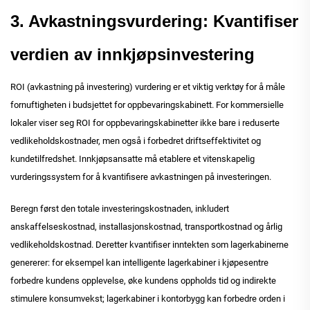
3. Avkastningsvurdering: Kvantifiser
verdien av innkjøpsinvestering
ROI (avkastning på investering) vurdering er et viktig verktøy for å måle
fornuftigheten i budsjettet for oppbevaringskabinett. For kommersielle
lokaler viser seg ROI for oppbevaringskabinetter ikke bare i reduserte
vedlikeholdskostnader, men også i forbedret driftseffektivitet og
kundetilfredshet. Innkjøpsansatte må etablere et vitenskapelig
vurderingssystem for å kvantifisere avkastningen på investeringen.
Beregn først den totale investeringskostnaden, inkludert
anskaffelseskostnad, installasjonskostnad, transportkostnad og årlig
vedlikeholdskostnad. Deretter kvantifiser inntekten som lagerkabinerne
genererer: for eksempel kan intelligente lagerkabiner i kjøpesentre
forbedre kundens opplevelse, øke kundens oppholds tid og indirekte
stimulere konsumvekst; lagerkabiner i kontorbygg kan forbedre orden i