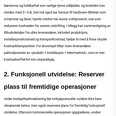
bæreevne og holdbarhet enn vanlige tynne stålplater, og levetiden kan
utvides med 3–5 år. Det må også tas hensyn til hardware-tilbehør som
scharnirer og låser; kjente merker har lavere sviktprosent, noe som
reduserer kostnaden for senere utskifting. I tillegg kan sammenligning av
tilbudsdetaljer fra ulike leverandører, inkludert produktpris,
installasjonskostnad og transportkostnad, hjelpe til med å finne skjulte
kostnadsbesparelser. For eksempel tilbyr noen leverandører
pakketjenester av «produkt + installasjon + ettermarked», som er mer
kostnadseffektivt enn separatkjøp.
2. Funksjonell utvidelse: Reserver
plass til fremtidige operasjoner
Under budsjettoptimalisering bør innkjøpsansatte vurdere ikke bare
nåværende behov, men også reservere plass for fremtidig funksjonell
utvidelse. Ettersom kommersielle operasjoner oppgraderes, endrer