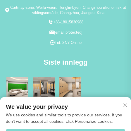
Cartmay-sone, Weifu-veien, Henglin-byen, Changzhou økonomisk ut
viklingsområde, Changzhou, Jiangsu, Kina
+86-18015836988
[email protected]
Tid: 24/7 Online
Siste innlegg
We value your privacy
We use cookies and similar tools to provide our services. If you
don't want to accept all cookies, click Personalize cookies.