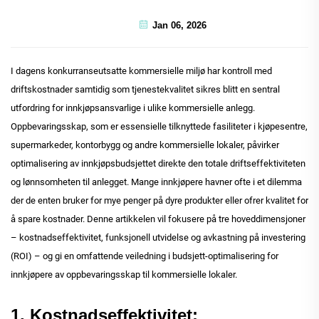
Jan 06, 2026
I dagens konkurranseutsatte kommersielle miljø har kontroll med
driftskostnader samtidig som tjenestekvalitet sikres blitt en sentral
utfordring for innkjøpsansvarlige i ulike kommersielle anlegg.
Oppbevaringsskap, som er essensielle tilknyttede fasiliteter i kjøpesentre,
supermarkeder, kontorbygg og andre kommersielle lokaler, påvirker
optimalisering av innkjøpsbudsjettet direkte den totale driftseffektiviteten
og lønnsomheten til anlegget. Mange innkjøpere havner ofte i et dilemma
der de enten bruker for mye penger på dyre produkter eller ofrer kvalitet for
å spare kostnader. Denne artikkelen vil fokusere på tre hoveddimensjoner
– kostnadseffektivitet, funksjonell utvidelse og avkastning på investering
(ROI) – og gi en omfattende veiledning i budsjett-optimalisering for
innkjøpere av oppbevaringsskap til kommersielle lokaler.
1. Kostnadseffektivitet: