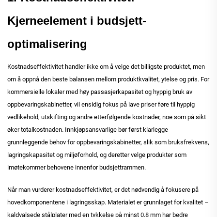
Kjerneelement i budsjett-
optimalisering
Kostnadseffektivitet handler ikke om å velge det billigste produktet, men
om å oppnå den beste balansen mellom produktkvalitet, ytelse og pris. For
kommersielle lokaler med høy passasjerkapasitet og hyppig bruk av
oppbevaringskabinetter, vil ensidig fokus på lave priser føre til hyppig
vedlikehold, utskifting og andre etterfølgende kostnader, noe som på sikt
øker totalkostnaden. Innkjøpsansvarlige bør først klarlegge
grunnleggende behov for oppbevaringskabinetter, slik som bruksfrekvens,
lagringskapasitet og miljøforhold, og deretter velge produkter som
imøtekommer behovene innenfor budsjettrammen.
Når man vurderer kostnadseffektivitet, er det nødvendig å fokusere på
hovedkomponentene i lagringsskap. Materialet er grunnlaget for kvalitet –
kaldvalsede stålplater med en tykkelse på minst 0,8 mm har bedre