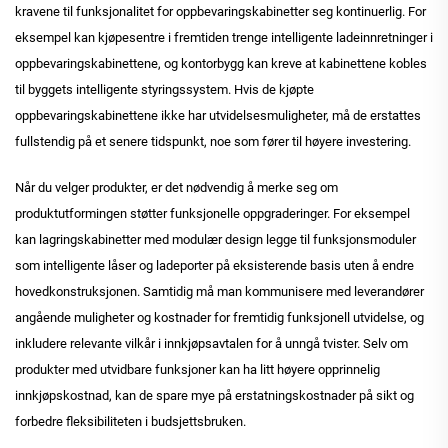
kravene til funksjonalitet for oppbevaringskabinetter seg kontinuerlig. For
eksempel kan kjøpesentre i fremtiden trenge intelligente ladeinnretninger i
oppbevaringskabinettene, og kontorbygg kan kreve at kabinettene kobles
til byggets intelligente styringssystem. Hvis de kjøpte
oppbevaringskabinettene ikke har utvidelsesmuligheter, må de erstattes
fullstendig på et senere tidspunkt, noe som fører til høyere investering.
Når du velger produkter, er det nødvendig å merke seg om
produktutformingen støtter funksjonelle oppgraderinger. For eksempel
kan lagringskabinetter med modulær design legge til funksjonsmoduler
som intelligente låser og ladeporter på eksisterende basis uten å endre
hovedkonstruksjonen. Samtidig må man kommunisere med leverandører
angående muligheter og kostnader for fremtidig funksjonell utvidelse, og
inkludere relevante vilkår i innkjøpsavtalen for å unngå tvister. Selv om
produkter med utvidbare funksjoner kan ha litt høyere opprinnelig
innkjøpskostnad, kan de spare mye på erstatningskostnader på sikt og
forbedre fleksibiliteten i budsjettsbruken.