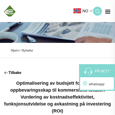
NO
Hjem>
Nyheter
PÅ NETT
Tilbake
Optimalisering av budsjett for kjøp av
whatsapp
oppbevaringsskap til kommersielle lokaler:
Vurdering av kostnadseffektivitet,
funksjonsutvidelse og avkastning på investering
(ROI)