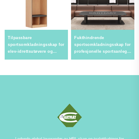
Tilpassbare
Fukthindrende
sportsomkladningsskap for
sportsomkladningsskap for
elev-idrettsutøvere og
profesjonelle sportsanlegg
treningsenter, høytrygg
og treningssentre,
idrettsoppbevaring
slitesterk ståloppbevaring
Ledende global leverandør av HPL-skap og toalettkabiner for