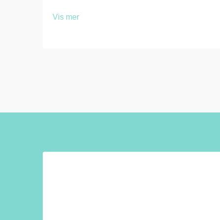
flere sammenhengende faktorer som
Vis mer
direkte påvirker funksjonalitet, holdbarhet
og langsiktig verdi. Uansett om du
utstyrer en gymnastikksal, et arbeidssted
eller en utdanningsinstitusjon …