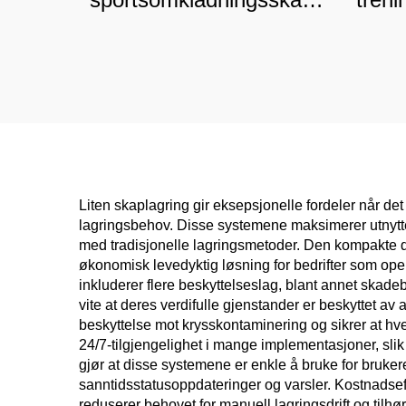
for profesjonelle
fukt
sportsanlegg og
treningssentre, slitesterk
ståloppbevaring
Liten skaplagring gir eksepsjonelle fordeler når de
lagringsbehov. Disse systemene maksimerer utnyttel
med tradisjonelle lagringsmetoder. Den kompakte d
økonomisk levedyktig løsning for bedrifter som op
inkluderer flere beskyttelseslag, blant annet skade
vite at deres verdifulle gjenstander er beskyttet av
beskyttelse mot krysskontaminering og sikrer at hve
24/7-tilgjengelighet i mange implementasjoner, slik
gjør at disse systemene er enkle å bruke for brukere
sanntidsstatusoppdateringer og varsler. Kostnadseff
reduserer behovet for manuell lagringsdrift og til