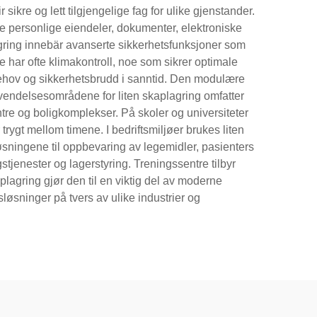
ikre og lett tilgjengelige fag for ulike gjenstander.
me personlige eiendeler, dokumenter, elektroniske
agring innebär avanserte sikkerhetsfunksjoner som
 har ofte klimakontroll, noe som sikrer optimale
behov og sikkerhetsbrudd i sanntid. Den modulære
 Anvendelsesområdene for liten skaplagring omfatter
ntre og boligkomplekser. På skoler og universiteter
rygt mellom timene. I bedriftsmiljøer brukes liten
løsningene til oppbevaring av legemidler, pasienters
stjenester og lagerstyring. Treningssentre tilbyr
agring gjør den til en viktig del av moderne
sløsninger på tvers av ulike industrier og