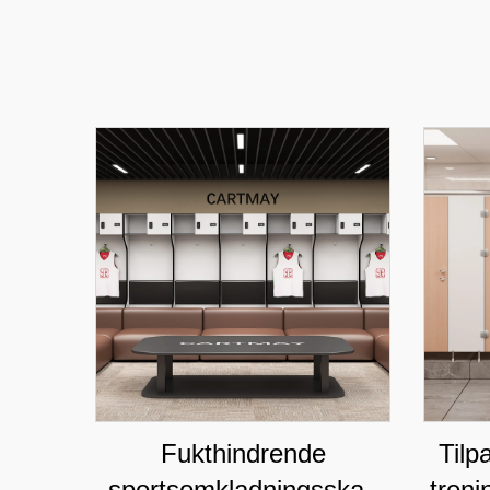
Fukthindrende
Tilp
sportsomkladningsskap
treni