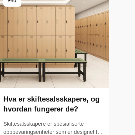
Hva er skiftesalsskapere, og
Hvo
hvordan fungerer de?
ins
fen
Skiftesalsskapere er spesialiserte
oppbevaringsenheter som er designet for
Når 