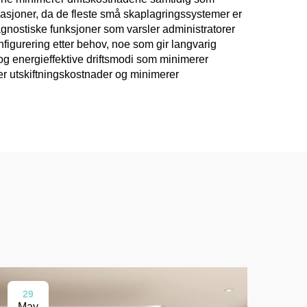
asjoner, da de fleste små skaplagringssystemer er
agnostiske funksjoner som varsler administratorer
onfigurering etter behov, noe som gir langvarig
 og energieffektive driftsmodi som minimerer
er utskiftningskostnader og minimerer
29
0
May
Ma