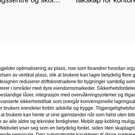
sikker kommersiell
treningssentre
skillevegg
fukthindrende
kommersiell oppbe
t gjelder optimalisering av plass, noe som forandrer hvordan or
sen av vertikal plass, slik at brukere kan lagre betydelig flere
esignen reduserer driftskostnadene for bygninger samtidig som 
ererer i områder med dyre eiendomsmarkeder. Sikkerhetsfordelen
bestandige låser, integrasjon med overvåkningsystemer og tilgan
 avanserte sikkerhetstiltak som overgår konvensjonelle lagringsal
r brukers eiendeler forblir adskilte og trygge. Tilgjengelighet
 at brukere kan hente ut sine gjenstander når som helst uten tid
 av alle aldre og tekniske ferdigheter. Mobilt app-kobling muligg
ektivitet viser seg som en betydelig fordel, siden liten skaplagr
hørende personale. Den automatiserte karakteren til disse syste