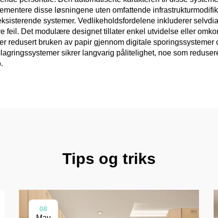
ementere disse løsningene uten omfattende infrastrukturmodifik
 eksisterende systemer. Vedlikeholdsfordelene inkluderer selvdi
rre feil. Det modulære designet tillater enkel utvidelse eller omk
derer redusert bruken av papir gjennom digitale sporingssystemer
agringssystemer sikrer langvarig pålitelighet, noe som reduser
.
Tips og triks
08
May