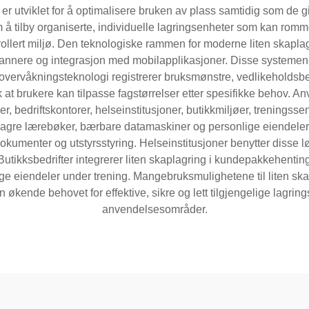
r utviklet for å optimalisere bruken av plass samtidig som de gir s
 å tilby organiserte, individuelle lagringsenheter som kan rom
trollert miljø. Den teknologiske rammen for moderne liten skapl
skannere og integrasjon med mobilapplikasjoner. Disse systemene
 overvåkningsteknologi registrerer bruksmønstre, vedlikeholds
lik at brukere kan tilpasse fagstørrelser etter spesifikke behov.
r, bedriftskontorer, helseinstitusjoner, butikkmiljøer, treningsse
lagre lærebøker, bærbare datamaskiner og personlige eiendeler t
dokumenter og utstyrsstyring. Helseinstitusjoner benytter disse 
utikksbedrifter integrerer liten skaplagring i kundepakkehenting
eiendeler under trening. Mangebruksmulighetene til liten skapl
 økende behovet for effektive, sikre og lett tilgjengelige lagring
anvendelsesområder.