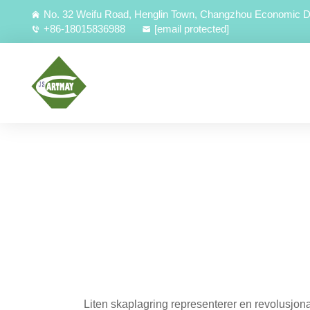
No. 32 Weifu Road, Henglin Town, Changzhou Economic D
+86-18015836988
[email protected]
Liten skaplagring representerer en revolusjo