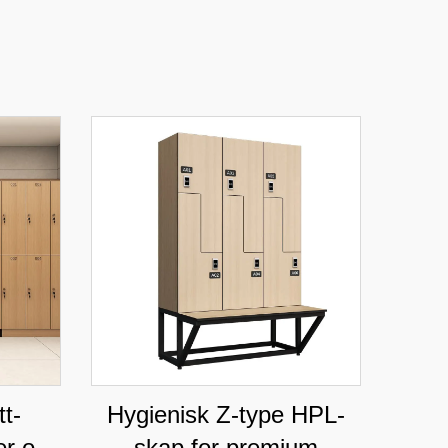
tt-
Hygienisk Z-type HPL-
er og
skap for premium