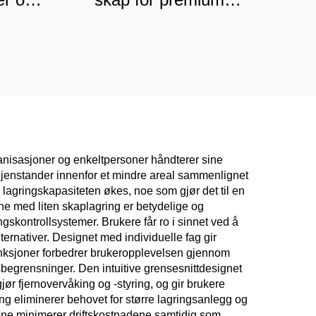
,
sykehus og medisinske
senter, klassifisert
varing
oppbevaringsløsning
ganisasjoner og enkeltpersoner håndterer sine
 gjenstander innenfor et mindre areal sammenlignet
lagringskapasiteten økes, noe som gjør det til en
e med liten skaplagring er betydelige og
gskontrollsystemer. Brukere får ro i sinnet ved å
ternativer. Designet med individuelle fag gir
sfunksjoner forbedrer brukeropplevelsen gjennom
sbegrensninger. Den intuitive grensesnittdesignet
jør fjernovervåking og -styring, og gir brukere
ing eliminerer behovet for større lagringsanlegg og
mene minimerer driftskostnadene samtidig som