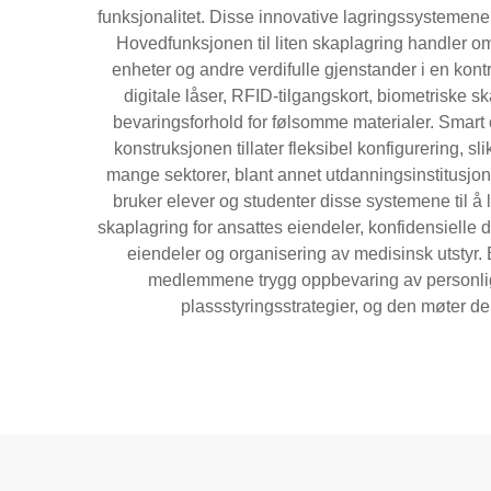
funksjonalitet. Disse innovative lagringssystemene e
Hovedfunksjonen til liten skaplagring handler om
enheter og andre verdifulle gjenstander i en kon
digitale låser, RFID-tilgangskort, biometriske 
bevaringsforhold for følsomme materialer. Smart
konstruksjonen tillater fleksibel konfigurering, s
mange sektorer, blant annet utdanningsinstitusjone
bruker elever og studenter disse systemene til å 
skaplagring for ansattes eiendeler, konfidensielle 
eiendeler og organisering av medisinsk utstyr. B
medlemmene trygg oppbevaring av personlige 
plassstyringsstrategier, og den møter den