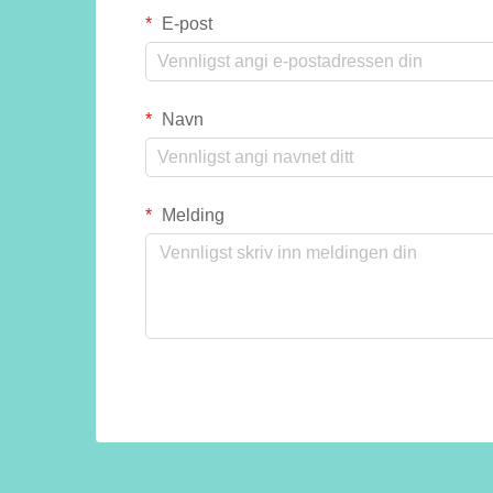
E-post
Navn
Melding