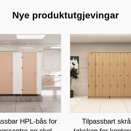
Nye produktutgjevingar
assbar HPL-bås for
Tilpassbart skrå
ngssentre og skoler,
takskap for kontor