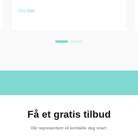
forstå vedlikeholdsbehovet for å beskytte
Vis mer
denne investeringen og sikre langsiktig
ytelse. Fenoliske garderober har blitt
økende populære i kommersielle,
utdannings-...
Få et gratis tilbud
Vår representant vil kontakte deg snart.