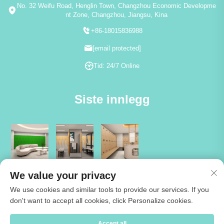
No. 32 Weifu Road, Henglin Town, Changzhou Economic Developme
nt Zone, Changzhou, Jiangsu, Kina
+86-18015836988
[email protected]
Tid: 24/7 Online
Siste innlegg
We value your privacy
We use cookies and similar tools to provide our services. If you
don't want to accept all cookies, click Personalize cookies.
Copyright © 2026 Jiangsu Cartmay Industrial Co.,Ltd. Alle rettigheter
Accept all