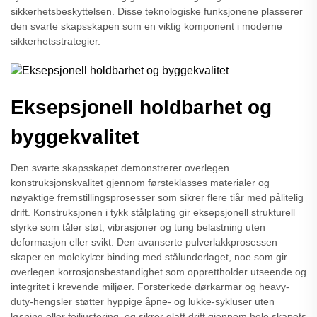
sikkerhetsbeskyttelsen. Disse teknologiske funksjonene plasserer
den svarte skapsskapen som en viktig komponent i moderne
sikkerhetsstrategier.
Eksepsjonell holdbarhet og
byggekvalitet
Den svarte skapsskapet demonstrerer overlegen
konstruksjonskvalitet gjennom førsteklasses materialer og
nøyaktige fremstillingsprosesser som sikrer flere tiår med pålitelig
drift. Konstruksjonen i tykk stålplating gir eksepsjonell strukturell
styrke som tåler støt, vibrasjoner og tung belastning uten
deformasjon eller svikt. Den avanserte pulverlakkprosessen
skaper en molekylær binding med stålunderlaget, noe som gir
overlegen korrosjonsbestandighet som opprettholder utseende og
integritet i krevende miljøer. Forsterkede dørkarmar og heavy-
duty-hengsler støtter hyppige åpne- og lukke-sykluser uten
løsning eller feiljustering, og sikrer glatt drift gjennom hele skapets