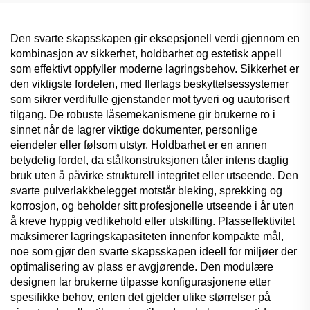
Den svarte skapsskapen gir eksepsjonell verdi gjennom en
kombinasjon av sikkerhet, holdbarhet og estetisk appell
som effektivt oppfyller moderne lagringsbehov. Sikkerhet er
den viktigste fordelen, med flerlags beskyttelsessystemer
som sikrer verdifulle gjenstander mot tyveri og uautorisert
tilgang. De robuste låsemekanismene gir brukerne ro i
sinnet når de lagrer viktige dokumenter, personlige
eiendeler eller følsom utstyr. Holdbarhet er en annen
betydelig fordel, da stålkonstruksjonen tåler intens daglig
bruk uten å påvirke strukturell integritet eller utseende. Den
svarte pulverlakkbelegget motstår bleking, sprekking og
korrosjon, og beholder sitt profesjonelle utseende i år uten
å kreve hyppig vedlikehold eller utskifting. Plasseffektivitet
maksimerer lagringskapasiteten innenfor kompakte mål,
noe som gjør den svarte skapsskapen ideell for miljøer der
optimalisering av plass er avgjørende. Den modulære
designen lar brukerne tilpasse konfigurasjonene etter
spesifikke behov, enten det gjelder ulike størrelser på