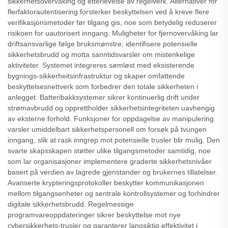
sikkerhetsovervåking og etterlevelse av regelverk. Alternativer for
flerfaktorautentisering forsterker beskyttelsen ved å kreve flere
verifikasjonsmetoder før tilgang gis, noe som betydelig reduserer
risikoen for uautorisert inngang. Muligheter for fjernovervåking lar
driftsansvarlige følge bruksmønstre, identifisere potensielle
sikkerhetsbrudd og motta sanntidsvarsler om mistenkelige
aktiviteter. Systemet integreres sømløst med eksisterende
bygnings-sikkerheitsinfrastruktur og skaper omfattende
beskyttelsesnettverk som forbedrer den totale sikkerheten i
anlegget. Batteribakksystemer sikrer kontinuerlig drift under
strømavbrudd og opprettholder sikkerhetsintegriteten uavhengig
av eksterne forhold. Funksjoner for oppdagelse av manipulering
varsler umiddelbart sikkerhetspersonell om forsøk på tvungen
inngang, slik at rask inngrep mot potensielle trusler blir mulig. Den
svarte skapsskapen støtter ulike tilgangsmetoder samtidig, noe
som lar organisasjoner implementere graderte sikkerhetsnivåer
basert på verdien av lagrede gjenstander og brukernes tillatelser.
Avanserte krypteringsprotokoller beskytter kommunikasjonen
mellom tilgangsenheter og sentrale kontrollsystemer og forhindrer
digitale sikkerhetsbrudd. Regelmessige
programvareoppdateringer sikrer beskyttelse mot nye
cybersikkerhets-trusler og garanterer langsiktig effektivitet i