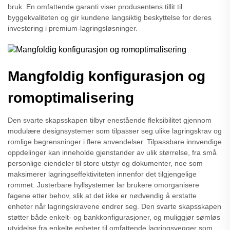
bruk. En omfattende garanti viser produsentens tillit til
byggekvaliteten og gir kundene langsiktig beskyttelse for deres
investering i premium-lagringsløsninger.
Mangfoldig konfigurasjon og
romoptimalisering
Den svarte skapsskapen tilbyr enestående fleksibilitet gjennom
modulære designsystemer som tilpasser seg ulike lagringskrav og
romlige begrensninger i flere anvendelser. Tilpassbare innvendige
oppdelinger kan inneholde gjenstander av ulik størrelse, fra små
personlige eiendeler til store utstyr og dokumenter, noe som
maksimerer lagringseffektiviteten innenfor det tilgjengelige
rommet. Justerbare hyllsystemer lar brukere omorganisere
fagene etter behov, slik at det ikke er nødvendig å erstatte
enheter når lagringskravene endrer seg. Den svarte skapsskapen
støtter både enkelt- og bankkonfigurasjoner, og muliggjør sømløs
utvidelse fra enkelte enheter til omfattende lagringsvegger som