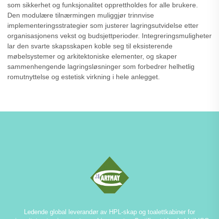
som sikkerhet og funksjonalitet opprettholdes for alle brukere.
Den modulære tilnærmingen muliggjør trinnvise
implementeringsstrategier som justerer lagringsutvidelse etter
organisasjonens vekst og budsjettperioder. Integreringsmuligheter
lar den svarte skapsskapen koble seg til eksisterende
møbelsystemer og arkitektoniske elementer, og skaper
sammenhengende lagringsløsninger som forbedrer helhetlig
romutnyttelse og estetisk virkning i hele anlegget.
Ledende global leverandør av HPL-skap og toalettkabiner for