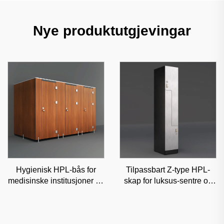
Nye produktutgjevingar
Hygienisk HPL-bås for
Tilpassbart Z-type HPL-
medisinske institusjoner og
skap for luksus-sentre og
klinikker, fuktsikker
kontorer, høyestetisk
kommersiell skillevegg
klassifisert oppbevaring