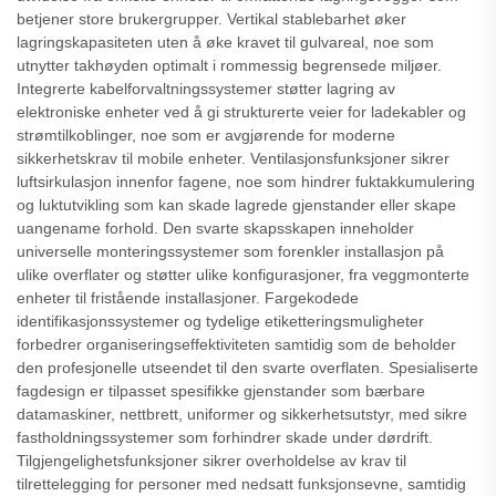
betjener store brukergrupper. Vertikal stablebarhet øker
lagringskapasiteten uten å øke kravet til gulvareal, noe som
utnytter takhøyden optimalt i rommessig begrensede miljøer.
Integrerte kabelforvaltningssystemer støtter lagring av
elektroniske enheter ved å gi strukturerte veier for ladekabler og
strømtilkoblinger, noe som er avgjørende for moderne
sikkerhetskrav til mobile enheter. Ventilasjonsfunksjoner sikrer
luftsirkulasjon innenfor fagene, noe som hindrer fuktakkumulering
og luktutvikling som kan skade lagrede gjenstander eller skape
uangename forhold. Den svarte skapsskapen inneholder
universelle monteringssystemer som forenkler installasjon på
ulike overflater og støtter ulike konfigurasjoner, fra veggmonterte
enheter til fristående installasjoner. Fargekodede
identifikasjonssystemer og tydelige etiketteringsmuligheter
forbedrer organiseringseffektiviteten samtidig som de beholder
den profesjonelle utseendet til den svarte overflaten. Spesialiserte
fagdesign er tilpasset spesifikke gjenstander som bærbare
datamaskiner, nettbrett, uniformer og sikkerhetsutstyr, med sikre
fastholdningssystemer som forhindrer skade under dørdrift.
Tilgjengelighetsfunksjoner sikrer overholdelse av krav til
tilrettelegging for personer med nedsatt funksjonsevne, samtidig