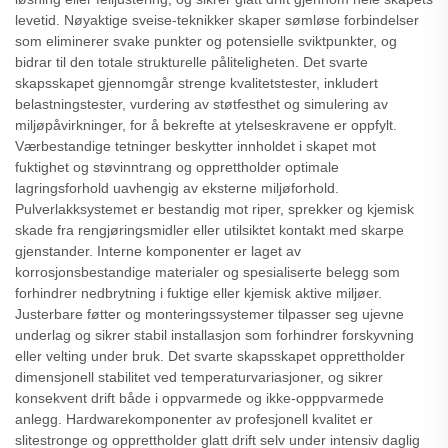
levetid. Nøyaktige sveise-teknikker skaper sømløse forbindelser
som eliminerer svake punkter og potensielle sviktpunkter, og
bidrar til den totale strukturelle påliteligheten. Det svarte
skapsskapet gjennomgår strenge kvalitetstester, inkludert
belastningstester, vurdering av støtfesthet og simulering av
miljøpåvirkninger, for å bekrefte at ytelseskravene er oppfylt.
Værbestandige tetninger beskytter innholdet i skapet mot
fuktighet og støvinntrang og opprettholder optimale
lagringsforhold uavhengig av eksterne miljøforhold.
Pulverlakksystemet er bestandig mot riper, sprekker og kjemisk
skade fra rengjøringsmidler eller utilsiktet kontakt med skarpe
gjenstander. Interne komponenter er laget av
korrosjonsbestandige materialer og spesialiserte belegg som
forhindrer nedbrytning i fuktige eller kjemisk aktive miljøer.
Justerbare føtter og monteringssystemer tilpasser seg ujevne
underlag og sikrer stabil installasjon som forhindrer forskyvning
eller velting under bruk. Det svarte skapsskapet opprettholder
dimensjonell stabilitet ved temperaturvariasjoner, og sikrer
konsekvent drift både i oppvarmede og ikke-opppvarmede
anlegg. Hardwarekomponenter av profesjonell kvalitet er
slitestronge og opprettholder glatt drift selv under intensiv daglig