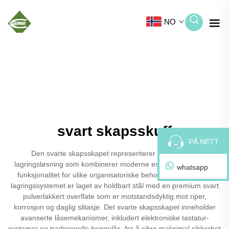
NO
svart skapsskuff
PÅ NETT
Den svarte skapsskapet representerer en sofistikert
lagringsløsning som kombinerer moderne estetikk med robust
whatsapp
funksjonalitet for ulike organisatoriske behov. Dette elegante
lagringssystemet er laget av holdbart stål med en premium svart
pulverlakkert overflate som er motstandsdyktig mot riper,
korrosjon og daglig slitasje. Det svarte skapsskapet inneholder
avanserte låsemekanismer, inkludert elektroniske tastatur-
systemer og tradisjonelle hengelås, for å sikre maksimal sikkerhet