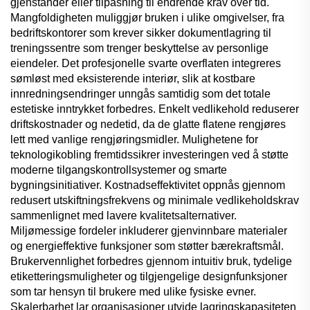
gjenstander eller tilpasning til endrende krav over tid.
Mangfoldigheten muliggjør bruken i ulike omgivelser, fra
bedriftskontorer som krever sikker dokumentlagring til
treningssentre som trenger beskyttelse av personlige
eiendeler. Det profesjonelle svarte overflaten integreres
sømløst med eksisterende interiør, slik at kostbare
innredningsendringer unngås samtidig som det totale
estetiske inntrykket forbedres. Enkelt vedlikehold reduserer
driftskostnader og nedetid, da de glatte flatene rengjøres
lett med vanlige rengjøringsmidler. Mulighetene for
teknologikobling fremtidssikrer investeringen ved å støtte
moderne tilgangskontrollsystemer og smarte
bygningsinitiativer. Kostnadseffektivitet oppnås gjennom
redusert utskiftningsfrekvens og minimale vedlikeholdskrav
sammenlignet med lavere kvalitetsalternativer.
Miljømessige fordeler inkluderer gjenvinnbare materialer
og energieffektive funksjoner som støtter bærekraftsmål.
Brukervennlighet forbedres gjennom intuitiv bruk, tydelige
etiketteringsmuligheter og tilgjengelige designfunksjoner
som tar hensyn til brukere med ulike fysiske evner.
Skalerbarhet lar organisasjoner utvide lagringskapasiteten