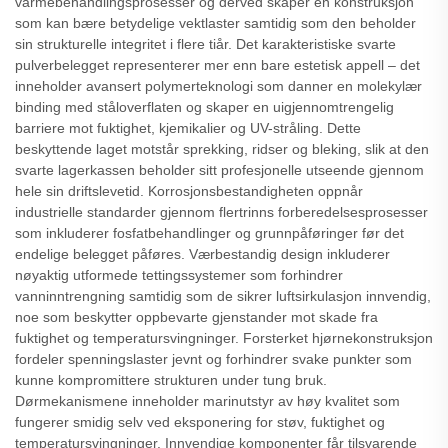
varmebehandlingsprosesser og derved skaper en konstruksjon
som kan bære betydelige vektlaster samtidig som den beholder
sin strukturelle integritet i flere tiår. Det karakteristiske svarte
pulverbelegget representerer mer enn bare estetisk appell – det
inneholder avansert polymerteknologi som danner en molekylær
binding med ståloverflaten og skaper en uigjennomtrengelig
barriere mot fuktighet, kjemikalier og UV-stråling. Dette
beskyttende laget motstår sprekking, ridser og bleking, slik at den
svarte lagerkassen beholder sitt profesjonelle utseende gjennom
hele sin driftslevetid. Korrosjonsbestandigheten oppnår
industrielle standarder gjennom flertrinns forberedelsesprosesser
som inkluderer fosfatbehandlinger og grunnpåføringer før det
endelige belegget påføres. Værbestandig design inkluderer
nøyaktig utformede tettingssystemer som forhindrer
vanninntrengning samtidig som de sikrer luftsirkulasjon innvendig,
noe som beskytter oppbevarte gjenstander mot skade fra
fuktighet og temperatursvingninger. Forsterket hjørnekonstruksjon
fordeler spenningslaster jevnt og forhindrer svake punkter som
kunne kompromittere strukturen under tung bruk.
Dørmekanismene inneholder marinutstyr av høy kvalitet som
fungerer smidig selv ved eksponering for støv, fuktighet og
temperatursvingninger. Innvendige komponenter får tilsvarende