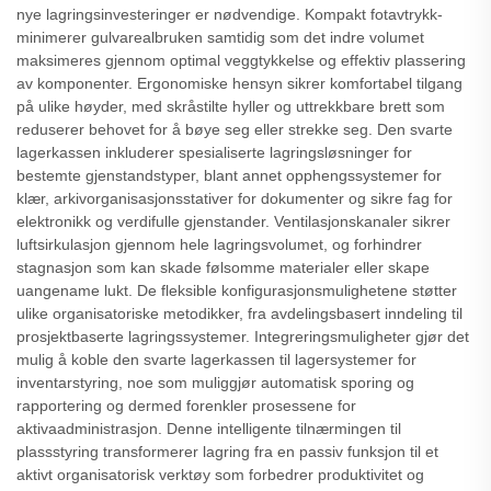
nye lagringsinvesteringer er nødvendige. Kompakt fotavtrykk-
minimerer gulvarealbruken samtidig som det indre volumet
maksimeres gjennom optimal veggtykkelse og effektiv plassering
av komponenter. Ergonomiske hensyn sikrer komfortabel tilgang
på ulike høyder, med skråstilte hyller og uttrekkbare brett som
reduserer behovet for å bøye seg eller strekke seg. Den svarte
lagerkassen inkluderer spesialiserte lagringsløsninger for
bestemte gjenstandstyper, blant annet opphengssystemer for
klær, arkivorganisasjonsstativer for dokumenter og sikre fag for
elektronikk og verdifulle gjenstander. Ventilasjonskanaler sikrer
luftsirkulasjon gjennom hele lagringsvolumet, og forhindrer
stagnasjon som kan skade følsomme materialer eller skape
uangename lukt. De fleksible konfigurasjonsmulighetene støtter
ulike organisatoriske metodikker, fra avdelingsbasert inndeling til
prosjektbaserte lagringssystemer. Integreringsmuligheter gjør det
mulig å koble den svarte lagerkassen til lagersystemer for
inventarstyring, noe som muliggjør automatisk sporing og
rapportering og dermed forenkler prosessene for
aktivaadministrasjon. Denne intelligente tilnærmingen til
plassstyring transformerer lagring fra en passiv funksjon til et
aktivt organisatorisk verktøy som forbedrer produktivitet og