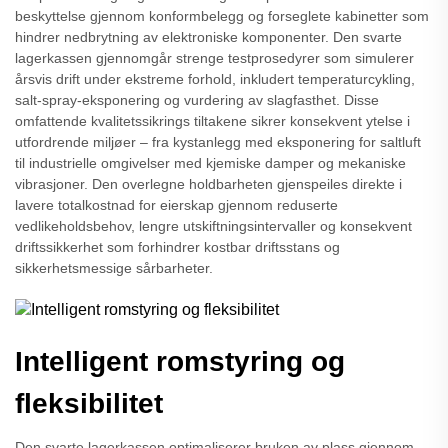
beskyttelse gjennom konformbelegg og forseglete kabinetter som
hindrer nedbrytning av elektroniske komponenter. Den svarte
lagerkassen gjennomgår strenge testprosedyrer som simulerer
årsvis drift under ekstreme forhold, inkludert temperaturcykling,
salt-spray-eksponering og vurdering av slagfasthet. Disse
omfattende kvalitetssikrings tiltakene sikrer konsekvent ytelse i
utfordrende miljøer – fra kystanlegg med eksponering for saltluft
til industrielle omgivelser med kjemiske damper og mekaniske
vibrasjoner. Den overlegne holdbarheten gjenspeiles direkte i
lavere totalkostnad for eierskap gjennom reduserte
vedlikeholdsbehov, lengre utskiftningsintervaller og konsekvent
driftssikkerhet som forhindrer kostbar driftsstans og
sikkerhetsmessige sårbarheter.
Intelligent romstyring og
fleksibilitet
Den svarte lagerkassen optimaliserer bruken av plass gjennom