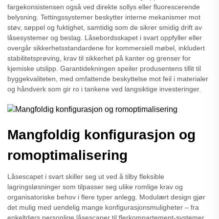
fargekonsistensen også ved direkte sollys eller fluorescerende
belysning. Tettingssystemer beskytter interne mekanismer mot
støv, søppel og fuktighet, samtidig som de sikrer smidig drift av
låsesystemer og beslag. Låsebordsskapet i svart oppfyller eller
overgår sikkerhetsstandardene for kommersiell møbel, inkludert
stabilitetsprøving, krav til sikkerhet på kanter og grenser for
kjemiske utslipp. Garantidekningen speiler produsentens tillit til
byggekvaliteten, med omfattende beskyttelse mot feil i materialer
og håndverk som gir ro i tankene ved langsiktige investeringer.
Mangfoldig konfigurasjon og
romoptimalisering
Låsescapet i svart skiller seg ut ved å tilby fleksible
lagringsløsninger som tilpasser seg ulike romlige krav og
organisatoriske behov i flere typer anlegg. Modulært design gjør
det mulig med uendelig mange konfigurasjonsmuligheter – fra
enkeltdørs personlige låsescaper til flerkompartement-systemer