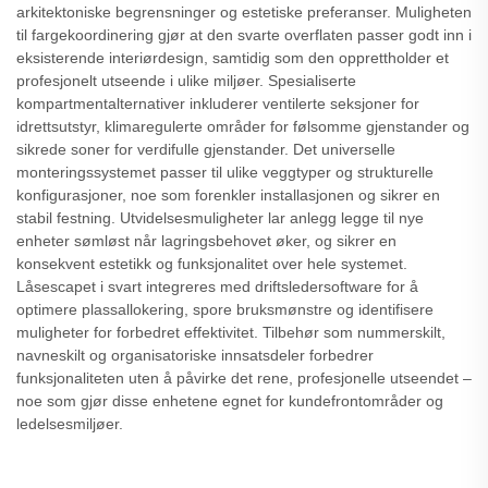
arkitektoniske begrensninger og estetiske preferanser. Muligheten
til fargekoordinering gjør at den svarte overflaten passer godt inn i
eksisterende interiørdesign, samtidig som den opprettholder et
profesjonelt utseende i ulike miljøer. Spesialiserte
kompartmentalternativer inkluderer ventilerte seksjoner for
idrettsutstyr, klimaregulerte områder for følsomme gjenstander og
sikrede soner for verdifulle gjenstander. Det universelle
monteringssystemet passer til ulike veggtyper og strukturelle
konfigurasjoner, noe som forenkler installasjonen og sikrer en
stabil festning. Utvidelsesmuligheter lar anlegg legge til nye
enheter sømløst når lagringsbehovet øker, og sikrer en
konsekvent estetikk og funksjonalitet over hele systemet.
Låsescapet i svart integreres med driftsledersoftware for å
optimere plassallokering, spore bruksmønstre og identifisere
muligheter for forbedret effektivitet. Tilbehør som nummerskilt,
navneskilt og organisatoriske innsatsdeler forbedrer
funksjonaliteten uten å påvirke det rene, profesjonelle utseendet –
noe som gjør disse enhetene egnet for kundefrontområder og
ledelsesmiljøer.