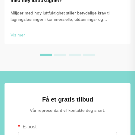
med høy luftfuktighet?
Miljøer med høy luftfuktighet stiller betydelige krav til
lagringsløsninger i kommersielle, utdannings- og
fritidsanlegg. Når fuktighetsnivået konsekvent overstiger
60–70 %, står tradisjonelle skapmateriale som malert stål
Vis mer
og laminert tre…
Få et gratis tilbud
Vår representant vil kontakte deg snart.
E-post