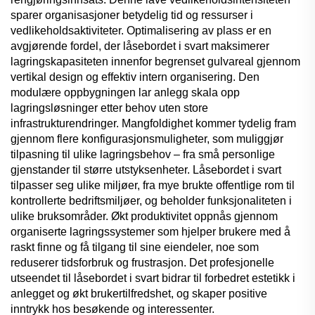
sparer organisasjoner betydelig tid og ressurser i
vedlikeholdsaktiviteter. Optimalisering av plass er en
avgjørende fordel, der låsebordet i svart maksimerer
lagringskapasiteten innenfor begrenset gulvareal gjennom
vertikal design og effektiv intern organisering. Den
modulære oppbygningen lar anlegg skala opp
lagringsløsninger etter behov uten store
infrastrukturendringer. Mangfoldighet kommer tydelig fram
gjennom flere konfigurasjonsmuligheter, som muliggjør
tilpasning til ulike lagringsbehov – fra små personlige
gjenstander til større utstyksenheter. Låsebordet i svart
tilpasser seg ulike miljøer, fra mye brukte offentlige rom til
kontrollerte bedriftsmiljøer, og beholder funksjonaliteten i
ulike bruksområder. Økt produktivitet oppnås gjennom
organiserte lagringssystemer som hjelper brukere med å
raskt finne og få tilgang til sine eiendeler, noe som
reduserer tidsforbruk og frustrasjon. Det profesjonelle
utseendet til låsebordet i svart bidrar til forbedret estetikk i
anlegget og økt brukertilfredshet, og skaper positive
inntrykk hos besøkende og interessenter.