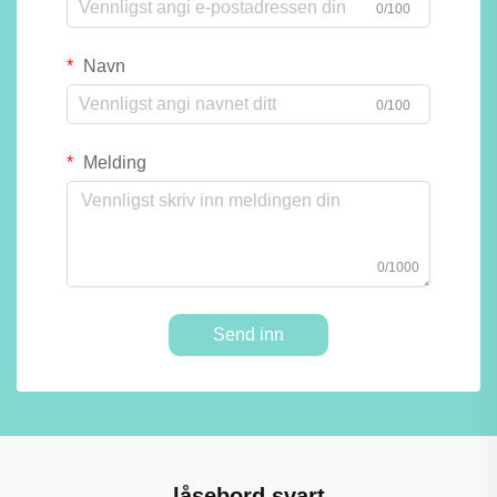
0/100
Navn
0/100
Melding
0/1000
Send inn
låsebord svart