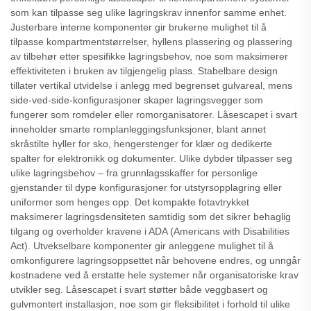
som kan tilpasse seg ulike lagringskrav innenfor samme enhet.
Justerbare interne komponenter gir brukerne mulighet til å
tilpasse kompartmentstørrelser, hyllens plassering og plassering
av tilbehør etter spesifikke lagringsbehov, noe som maksimerer
effektiviteten i bruken av tilgjengelig plass. Stabelbare design
tillater vertikal utvidelse i anlegg med begrenset gulvareal, mens
side-ved-side-konfigurasjoner skaper lagringsvegger som
fungerer som romdeler eller romorganisatorer. Låsescapet i svart
inneholder smarte romplanleggingsfunksjoner, blant annet
skråstilte hyller for sko, hengerstenger for klær og dedikerte
spalter for elektronikk og dokumenter. Ulike dybder tilpasser seg
ulike lagringsbehov – fra grunnlagsskaffer for personlige
gjenstander til dype konfigurasjoner for utstyrsopplagring eller
uniformer som henges opp. Det kompakte fotavtrykket
maksimerer lagringsdensiteten samtidig som det sikrer behaglig
tilgang og overholder kravene i ADA (Americans with Disabilities
Act). Utvekselbare komponenter gir anleggene mulighet til å
omkonfigurere lagringsoppsettet når behovene endres, og unngår
kostnadene ved å erstatte hele systemer når organisatoriske krav
utvikler seg. Låsescapet i svart støtter både veggbasert og
gulvmontert installasjon, noe som gir fleksibilitet i forhold til ulike