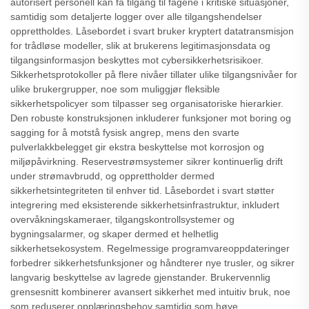
autorisert personell kan få tilgang til fagene i kritiske situasjoner,
samtidig som detaljerte logger over alle tilgangshendelser
opprettholdes. Låsebordet i svart bruker kryptert datatransmisjon
for trådløse modeller, slik at brukerens legitimasjonsdata og
tilgangsinformasjon beskyttes mot cybersikkerhetsrisikoer.
Sikkerhetsprotokoller på flere nivåer tillater ulike tilgangsnivåer for
ulike brukergrupper, noe som muliggjør fleksible
sikkerhetspolicyer som tilpasser seg organisatoriske hierarkier.
Den robuste konstruksjonen inkluderer funksjoner mot boring og
sagging for å motstå fysisk angrep, mens den svarte
pulverlakkbelegget gir ekstra beskyttelse mot korrosjon og
miljøpåvirkning. Reservestrømsystemer sikrer kontinuerlig drift
under strømavbrudd, og opprettholder dermed
sikkerhetsintegriteten til enhver tid. Låsebordet i svart støtter
integrering med eksisterende sikkerhetsinfrastruktur, inkludert
overvåkningskameraer, tilgangskontrollsystemer og
bygningsalarmer, og skaper dermed et helhetlig
sikkerhetsekosystem. Regelmessige programvareoppdateringer
forbedrer sikkerhetsfunksjoner og håndterer nye trusler, og sikrer
langvarig beskyttelse av lagrede gjenstander. Brukervennlig
grensesnitt kombinerer avansert sikkerhet med intuitiv bruk, noe
som reduserer opplæringsbehov samtidig som høye