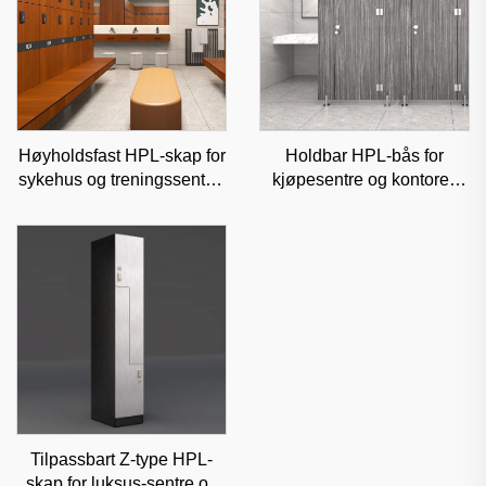
Høyholdsfast HPL-skap for
Holdbar HPL-bås for
sykehus og treningssentre,
kjøpesentre og kontorer,
fukthindrende kommersiell
lydisolert kommersiell
oppbevaringsløsning
skillevegg
Tilpassbart Z-type HPL-
skap for luksus-sentre og