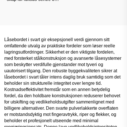
kontorer, høyestetisk
klassifisert oppbevaring
Låsebordet i svart gir eksepsjonell verdi gjennom sitt
omfattende utvalg av praktiske fordeler som løser reelle
lagringsutfordringer. Sikkerhet er den viktigste fordelen,
med forsterket stålkonstruksjon og avanserte låsesystemer
som beskytter verdifulle gjenstander mot tyveri og
uautorisert tilgang. Den robuste byggekvaliteten sikrer at
låsebordet i svart tåler intens daglig bruk samtidig som det
beholder sin strukturelle integritet over lengre tid.
Kostnadseffektivitet fremstår som en annen betydelig
fordel, da den holdbare konstruksjonen reduserer behovet
for utskifting og vedlikeholdsutgifter sammenlignet med
billigere alternativer. Den svarte pulverlakkerte overflaten
er motstandsdyktig mot fingeravtrykk, riper og flekker, og
beholder et profesjonelt utseende med minimal
rengjøringsinnsats. Denne lave vedlikeholdsintensiteten