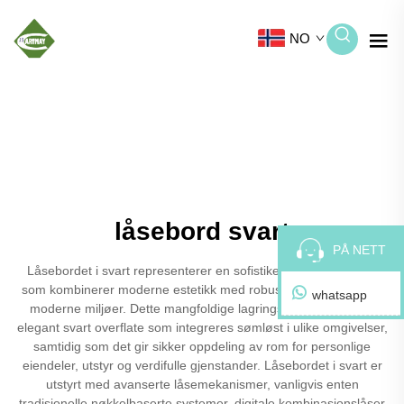
NO
låsebord svart
PÅ NETT
Låsebordet i svart representerer en sofistikert lagringsløsning
som kombinerer moderne estetikk med robust funksjonalitet for
whatsapp
moderne miljøer. Dette mangfoldige lagringssystemet har en
elegant svart overflate som integreres sømløst i ulike omgivelser,
samtidig som det gir sikker oppdeling av rom for personlige
eiendeler, utstyr og verdifulle gjenstander. Låsebordet i svart er
utstyrt med avanserte låsemekanismer, vanligvis enten
tradisjonelle nøkkelbaserte systemer, digitale kombinasjonslåser