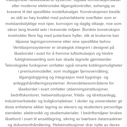
eller moderne elektroniske tilgangskontroller, avhengig av
kravene til det spesifikke modellutvalget. Konstruksjonen består
av stål av høy kvalitet med pulverlakkerte overflater som er
motstandsdyktige mot riper, korrosjon og daglig slitasje, noe som
sikrer lang levetid selv i krevende miljøer. Bordets konstruksjon
inneholder flere fag med justerbare hyller, slik at brukerne kan
tilpasse lagringsrommene etter sine spesifikke behov.
Ventilasjonssystemer er strategisk integrert i designet på
låsebordet i svart for å fremme luftsirkulasjon og hindre
fuktighetssamling som kan skade lagrede gjenstander.
Teknologiske funksjoner omfatter også smarte koblingsmuligheter
i premiummodeller, som muliggjør fjernovervåking,
tilgangsloggning og integrasjon med bygnings- og
anleggshåndteringssystemer. Anvendelsesområdene for
låsebordet i svart omfatter utdanningsinstitusjoner,
bedriftskontorer, helseinstitusjoner, fritids- og idrettsanlegg,
industriverksteder og boligkomplekser. I skoler og universiteter gir
disse enhetene sikker lagring av elevers og studenters personlige
eiendeler, elektronikk og studiematerialer. I bedriftsmiljøer brukes
låsebord i svart til ansattlagring, sikring av bærbare datamaskiner
og dokumenthåndtering. Helseinstitusjoner drar nytte av deres