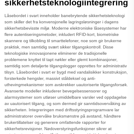
sikkerhetsteknologiintegrering
Låsebordet i svart inneholder banebrytende sikkerhetsteknologi
som skiller det fra konvensjonelle lagringsløsninger i dagens
sikkerhetsbevisste miljø. Moderne elektroniske låsesystemer har
flere autentiseringsmetoder, inkludert RFID-kort, biometriske
skannere og tilkobling til smarttelefoner, noe som gir brukerne
praktisk, men samtidig svært sikker tilgangskontroll. Disse
teknologiske innovasjonene eliminerer de tradisjonelle
problemene knyttet til tapt nøkler eller glemt kombinasjoner,
samtidig som detaljerte tilgangslogger opprettes for administrativ
tilsyn. Låsebordet i svart er bygd med vandalisikker konstruksjon,
forsterkede hengsler, massivt ståldeksel og anti-
uthevingmekanismer som avskrekker uautoriserte tilgangsforsøk.
Avanserte modeller inkluderer bevegelsessensorer og
alarmsystemer som utløser umiddelbare varsler ved oppdagelse
av uautorisert tilgang, og som dermed gir sanntidsovervåking av
sikkerheten. Integreringen med driftsstyringsprogramvare lar
administratorer overvåke bruksmønstre på avstand, håndtere
brukertillatelser og generere omfattende rapporter for
sikkerhetsrevisjoner. Nødoverstyringsfunksjoner sikrer at