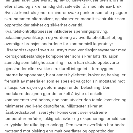
hengsler tåler tusenvis av åpne- og lukke-sykluser uten å løsne
eller slites, og sikrer smidig drift selv etter år med intensiv bruk.
Sveiste konstruksjoner eliminerer svake punkter som ofte plaguer
skru-sammen-alternativer, og skaper en monolittisk struktur som
opprettholder stivhet og sikkerhet over tid.
Kvalitetskontrollprosesser inkluderer spenningsprøving,
belastningsverifikasjon og vurdering av overflateholdbarhet, og
overstiger bransjestandardene for kommersiell lagerutstyr.
Låsebordsskapet i svart er utstyrt med ventilasjonssystemer med
korrosjonsbestandige komponenter som sikrer luftsirkulasjon
samtidig som fuktighetssamling – som kan skade oppbevarte
gjenstander eller svekke strukturell integritet – forebygges.
Interne komponenter, blant annet hyllebrett, kroker og beslag, er
fremstilt av materialer som er spesielt valgt for sin motstand mot
slitasje, korrosjon og deformasjon under belastning. Den
modulære designen gjør det enkelt å bytte ut enkelte
komponenter ved behov, noe som utvider den totale levetiden og
minimerer vedlikeholdsutgiftene. Miljøtester sikrer at
låsebordsskapet i svart yter konsekvent over ekstreme
temperaturområder, fuktighetsnivåer og eksponeringsforhold som
er typiske for ulike typer anlegg. Den svarte overflaten har bedre
motstand mot bleking enn malt overflater og opprettholder