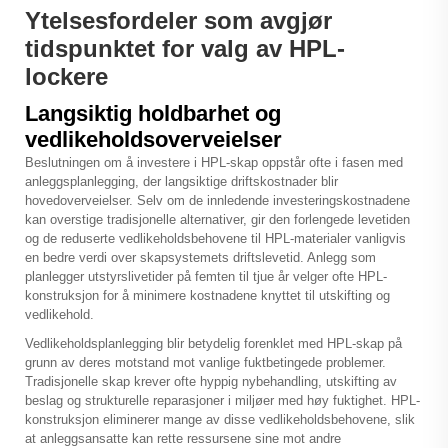
Ytelsesfordeler som avgjør
tidspunktet for valg av HPL-
lockere
Langsiktig holdbarhet og
vedlikeholdsoverveielser
Beslutningen om å investere i HPL-skap oppstår ofte i fasen med
anleggsplanlegging, der langsiktige driftskostnader blir
hovedoverveielser. Selv om de innledende investeringskostnadene
kan overstige tradisjonelle alternativer, gir den forlengede levetiden
og de reduserte vedlikeholdsbehovene til HPL-materialer vanligvis
en bedre verdi over skapsystemets driftslevetid. Anlegg som
planlegger utstyrslivetider på femten til tjue år velger ofte HPL-
konstruksjon for å minimere kostnadene knyttet til utskifting og
vedlikehold.
Vedlikeholdsplanlegging blir betydelig forenklet med HPL-skap på
grunn av deres motstand mot vanlige fuktbetingede problemer.
Tradisjonelle skap krever ofte hyppig nybehandling, utskifting av
beslag og strukturelle reparasjoner i miljøer med høy fuktighet. HPL-
konstruksjon eliminerer mange av disse vedlikeholdsbehovene, slik
at anleggsansatte kan rette ressursene sine mot andre