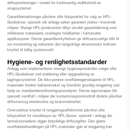
driftsprioriteringer i stedet for kontinuerlig vedlikehold av
skapsystemet.
Garantibetraktninger påvirker ofte tidspunktet for valg av HPL-
låsebokser, spesielt når anlegg søker garantert ytelse i krevende
miljøer. Mange HPL-produsenter tilbyr utvidet garantidekning som
reflekterer materialets overlegne holdbarhet i fuktutsatte
applikasjoner. Denne garantibeskyttelsen gir driftsansvarlige tillit til
sin investering og reduserer den langsiktige økonomiske risikoen
knyttet til tidlig systemsvikt.
Hygiene- og renlighetsstandarder
Anlegg som implementerer strenge hygieneprotokoller velger ofte
HPL-låsebokser ved etablering eller oppgradering av
lagringssystemer. De ikke-porøse overflateegenskapene til HPL-
materialer hindrer bakterievekst og forenkler grundig rengjøring ved
hjelp av standarddesinfiseringsprosedyrer. Denne egenskapen blir
spesielt verdifull i miljøer der kontaminasjonskontroll direkte påvirker
driftsmessig etterlevelse og brukersikkerhet.
Overveielser knyttet til rengjøringseffektivitet påvirker ofte
tidspunktet for installasjon av HPL-låsere, spesielt i anlegg der
lønnskostnadene utgjør betydelige driftsutgifter. Den glatte
overflatebehandlingen på HPL-materialer gjør at rengjøring kan