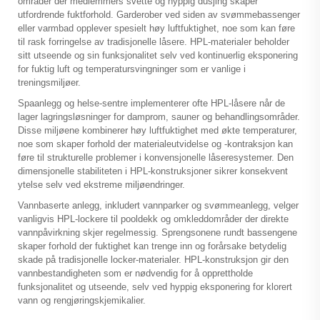
områder der medlemmers svette og hyppig dusjing skaper
utfordrende fuktforhold. Garderober ved siden av svømmebassenger
eller varmbad opplever spesielt høy luftfuktighet, noe som kan føre
til rask forringelse av tradisjonelle låsere. HPL-materialer beholder
sitt utseende og sin funksjonalitet selv ved kontinuerlig eksponering
for fuktig luft og temperatursvingninger som er vanlige i
treningsmiljøer.
Spaanlegg og helse-sentre implementerer ofte HPL-låsere når de
lager lagringsløsninger for damprom, sauner og behandlingsområder.
Disse miljøene kombinerer høy luftfuktighet med økte temperaturer,
noe som skaper forhold der materialeutvidelse og -kontraksjon kan
føre til strukturelle problemer i konvensjonelle låseresystemer. Den
dimensjonelle stabiliteten i HPL-konstruksjoner sikrer konsekvent
ytelse selv ved ekstreme miljøendringer.
Vannbaserte anlegg, inkludert vannparker og svømmeanlegg, velger
vanligvis HPL-lockere til pooldekk og omkleddområder der direkte
vannpåvirkning skjer regelmessig. Sprengsonene rundt bassengene
skaper forhold der fuktighet kan trenge inn og forårsake betydelig
skade på tradisjonelle locker-materialer. HPL-konstruksjon gir den
vannbestandigheten som er nødvendig for å opprettholde
funksjonalitet og utseende, selv ved hyppig eksponering for klorert
vann og rengjøringskjemikalier.