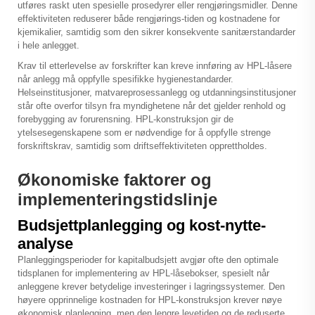
utføres raskt uten spesielle prosedyrer eller rengjøringsmidler. Denne
effektiviteten reduserer både rengjørings-tiden og kostnadene for
kjemikalier, samtidig som den sikrer konsekvente sanitærstandarder
i hele anlegget.
Krav til etterlevelse av forskrifter kan kreve innføring av HPL-låsere
når anlegg må oppfylle spesifikke hygienestandarder.
Helseinstitusjoner, matvareprosessanlegg og utdanningsinstitusjoner
står ofte overfor tilsyn fra myndighetene når det gjelder renhold og
forebygging av forurensning. HPL-konstruksjon gir de
ytelsesegenskapene som er nødvendige for å oppfylle strenge
forskriftskrav, samtidig som driftseffektiviteten opprettholdes.
Økonomiske faktorer og
implementeringstidslinje
Budsjettplanlegging og kost-nytte-
analyse
Planleggingsperioder for kapitalbudsjett avgjør ofte den optimale
tidsplanen for implementering av HPL-låsebokser, spesielt når
anleggene krever betydelige investeringer i lagringssystemer. Den
høyere opprinnelige kostnaden for HPL-konstruksjon krever nøye
økonomisk planlegging, men den lengre levetiden og de reduserte