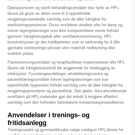
Operasjonsrom og sterilt behandlingsområder drar nytte av HPL-
låsere på grunn av deres evne til å opprettholde
rengjøringsstandarder samtidig som de tåler fuktighet fra
steriliseringsprosesser. Disse områdene utsettes ofte for damp og
krever lagringsløsninger som ikke kompromitterer sterile forhold
gjennom fuktighetsopptak eller overflatekontaminering. HPL-
konstruksjonen gir den holdbarheten som er nødvendig for å tåle
gjentatte steriliseringscykluser uten materiell nedbrytning eller
svekket ytelse.
Pasientomsorgsområder og terapifasiliteter implementerer ofte HPL-
låsere når fuktighetskontroll blir avgjørende for forebygging av
infeksjoner. Fysioterapiavdelinger, rehabiliteringssentre og
pasientklæringsområder krever lagringsløsninger som kan
opprettholde hygieniske forhold samtidig som de tåler fuktighet fra
rengjøringsprosedyrer og pasientbruk. Den glatte, ikke-absorberende
overflaten på HPL-materialer gjør det enkelt å rengjøre effektivt,
samtidig som den forhindrer fuktrelaterte kontaminasjonsproblemer.
Anvendelser i trenings- og
fritidsanlegg
Treningssentre og gymnastikksaler velger vanligvis HPL-låsere for