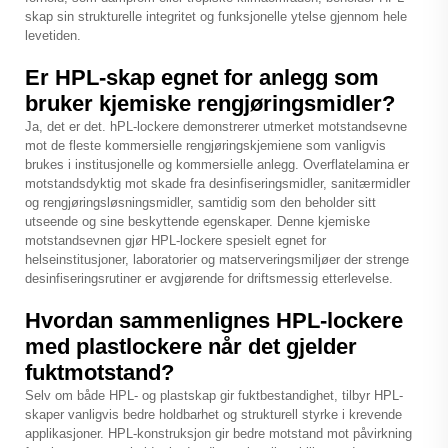
skap sin strukturelle integritet og funksjonelle ytelse gjennom hele
levetiden.
Er HPL-skap egnet for anlegg som
bruker kjemiske rengjøringsmidler?
Ja, det er det.
hPL-lockere
demonstrerer utmerket motstandsevne
mot de fleste kommersielle rengjøringskjemiene som vanligvis
brukes i institusjonelle og kommersielle anlegg. Overflatelamina er
motstandsdyktig mot skade fra desinfiseringsmidler, sanitærmidler
og rengjøringsløsningsmidler, samtidig som den beholder sitt
utseende og sine beskyttende egenskaper. Denne kjemiske
motstandsevnen gjør HPL-lockere spesielt egnet for
helseinstitusjoner, laboratorier og matserveringsmiljøer der strenge
desinfiseringsrutiner er avgjørende for driftsmessig etterlevelse.
Hvordan sammenlignes HPL-lockere
med plastlockere når det gjelder
fuktmotstand?
Selv om både HPL- og plastskap gir fuktbestandighet, tilbyr HPL-
skaper vanligvis bedre holdbarhet og strukturell styrke i krevende
applikasjoner. HPL-konstruksjon gir bedre motstand mot påvirkning