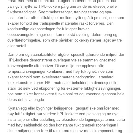
Fasiliteter med konstant luftfuktighet på over seksti prosent har
vanligvis nytte av HPL-lockere på grunn av deres eksepsjonelle
fuktbestandighet. Svømmebassenger, treningssentre og spa-
fasiliteter har ofte luftfuktighet mellom sytti og åtti prosent, noe som
skaper forhold der tradisjonelle materialer raskt forverres. Den
kontinuerlige eksponeringen for fuktighet krever
oppbevaringsløsninger som kan motstå svelling, deformering og
overflateforringelse, som ofte påvirker locker-systemer laget av tre
eller metall.
Damprom og saunafasiliteter utgörer spesielt utfordrende miljøer der
HPL-lockere demonstrerer overlegen ytelse sammenlignet med
konvensjonelle alternativer. Disse miljøene opplever ofte
temperatursvingninger kombinert med høy fuktighet, noe som
skaper forhold som akselererer materialnedbrytning i standard
lockerkonstruksjoner. HPL-materialer beholder sin dimensjonelle
stabilitet selv ved eksponering for ekstreme fuktighetssvingninger,
noe som sikrer konsekvent funksjonalitet og utseende gjennom hele
deres driftslivslengde.
Kystanlegg eller bygninger beliggende i geografiske områder med
høy luftfuktighet bør vurdere
hPL-lockere
ved planlegging av nye
installasjoner eller utskifting av eksisterende lagringssystemer. Lufta
med høy saltinnhold og den konstante fuktighetseksponeringen i
disse miljøene kan føre til rask korrosjon av metallkomponenter og