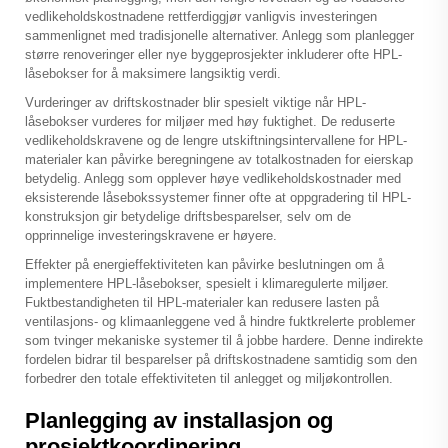
vedlikeholdskostnadene rettferdiggjør vanligvis investeringen
sammenlignet med tradisjonelle alternativer. Anlegg som planlegger
større renoveringer eller nye byggeprosjekter inkluderer ofte HPL-
låsebokser for å maksimere langsiktig verdi.
Vurderinger av driftskostnader blir spesielt viktige når HPL-
låsebokser vurderes for miljøer med høy fuktighet. De reduserte
vedlikeholdskravene og de lengre utskiftningsintervallene for HPL-
materialer kan påvirke beregningene av totalkostnaden for eierskap
betydelig. Anlegg som opplever høye vedlikeholdskostnader med
eksisterende låsebokssystemer finner ofte at oppgradering til HPL-
konstruksjon gir betydelige driftsbesparelser, selv om de
opprinnelige investeringskravene er høyere.
Effekter på energieffektiviteten kan påvirke beslutningen om å
implementere HPL-låsebokser, spesielt i klimaregulerte miljøer.
Fuktbestandigheten til HPL-materialer kan redusere lasten på
ventilasjons- og klimaanleggene ved å hindre fuktkrelerte problemer
som tvinger mekaniske systemer til å jobbe hardere. Denne indirekte
fordelen bidrar til besparelser på driftskostnadene samtidig som den
forbedrer den totale effektiviteten til anlegget og miljøkontrollen.
Planlegging av installasjon og
prosjektkoordinering