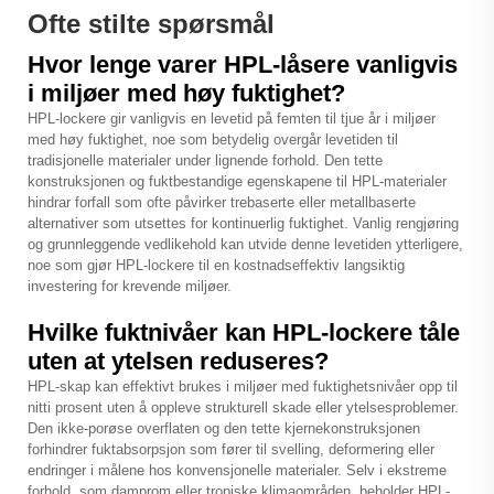
Ofte stilte spørsmål
Hvor lenge varer HPL-låsere vanligvis
i miljøer med høy fuktighet?
HPL-lockere gir vanligvis en levetid på femten til tjue år i miljøer
med høy fuktighet, noe som betydelig overgår levetiden til
tradisjonelle materialer under lignende forhold. Den tette
konstruksjonen og fuktbestandige egenskapene til HPL-materialer
hindrar forfall som ofte påvirker trebaserte eller metallbaserte
alternativer som utsettes for kontinuerlig fuktighet. Vanlig rengjøring
og grunnleggende vedlikehold kan utvide denne levetiden ytterligere,
noe som gjør HPL-lockere til en kostnadseffektiv langsiktig
investering for krevende miljøer.
Hvilke fuktnivåer kan HPL-lockere tåle
uten at ytelsen reduseres?
HPL-skap kan effektivt brukes i miljøer med fuktighetsnivåer opp til
nitti prosent uten å oppleve strukturell skade eller ytelsesproblemer.
Den ikke-porøse overflaten og den tette kjernekonstruksjonen
forhindrer fuktabsorpsjon som fører til svelling, deformering eller
endringer i målene hos konvensjonelle materialer. Selv i ekstreme
forhold, som damprom eller tropiske klimaområden, beholder HPL-