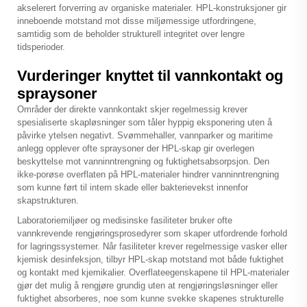
akselerert forverring av organiske materialer. HPL-konstruksjoner gir
inneboende motstand mot disse miljømessige utfordringene,
samtidig som de beholder strukturell integritet over lengre
tidsperioder.
Vurderinger knyttet til vannkontakt og
spraysoner
Områder der direkte vannkontakt skjer regelmessig krever
spesialiserte skapløsninger som tåler hyppig eksponering uten å
påvirke ytelsen negativt. Svømmehaller, vannparker og maritime
anlegg opplever ofte spraysoner der HPL-skap gir overlegen
beskyttelse mot vanninntrengning og fuktighetsabsorpsjon. Den
ikke-porøse overflaten på HPL-materialer hindrer vanninntrengning
som kunne ført til intern skade eller bakterievekst innenfor
skapstrukturen.
Laboratoriemiljøer og medisinske fasiliteter bruker ofte
vannkrevende rengjøringsprosedyrer som skaper utfordrende forhold
for lagringssystemer. Når fasiliteter krever regelmessige vasker eller
kjemisk desinfeksjon, tilbyr HPL-skap motstand mot både fuktighet
og kontakt med kjemikalier. Overflateegenskapene til HPL-materialer
gjør det mulig å rengjøre grundig uten at rengjøringsløsninger eller
fuktighet absorberes, noe som kunne svekke skapenes strukturelle