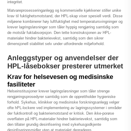
integritet.
Matvareprosesseringanlegg og kommersielle kjøkkener stiller unike
krav til fuktighetsmotstand, der HPL-skap viser spesiell verdi. Disse
miljøene kombinerer høy luftfuktighet med temperatursvingninger og
krever lagringsløsninger som tåler hyppig rengjøring samtidig som
de motstår fuktabsorpsjon. Den tette konstruksjonen av HPL-
materialer hindrer bakterievekst, samtidig som den sikrer
dimensjonell stabilitet selv under utfordrende miljøforhold.
Anleggstyper og anvendelser der
HPL-låsebokser presterer utmerket
Krav for helsevesen og medisinske
fasiliteter
Helseinstitusjoner krever lagringsløsninger som tåler strenge
rengjøringsprosedyrer samtidig som de opprettholder hygieniske
forhold. Sykehus, klinikker og medisinske forskningsanlegg velger
ofte
hPL-lockere
ved implementering av lagringssystemer i områder
der fuktkontroll og bakteriemotstand er kritisk. Den ikke-porøse
overflaten på HPL-materialer hindrer bakterievekst, samtidig som
den tillater grundig desinfisering med sykehusgodkjente
desinfiseringsmidler uten at materialet degraderes.