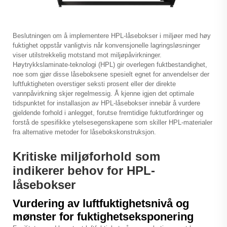
Beslutningen om å implementere HPL-låsebokser i miljøer med høy
fuktighet oppstår vanligtvis når konvensjonelle lagringsløsninger
viser utilstrekkelig motstand mot miljøpåvirkninger.
Høytrykkslaminate-teknologi (HPL) gir overlegen fuktbestandighet,
noe som gjør disse låseboksene spesielt egnet for anvendelser der
luftfuktigheten overstiger seksti prosent eller der direkte
vannpåvirkning skjer regelmessig. Å kjenne igjen det optimale
tidspunktet for installasjon av HPL-låsebokser innebär å vurdere
gjeldende forhold i anlegget, forutse fremtidige fuktutfordringer og
forstå de spesifikke ytelsesegenskapene som skiller HPL-materialer
fra alternative metoder for låsebokskonstruksjon.
Kritiske miljøforhold som
indikerer behov for HPL-
låsebokser
Vurdering av luftfuktighetsnivå og
mønster for fuktighetseksponering