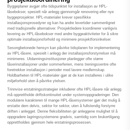
Byggeplaner avgjør ofte tidspunktet for installasjon av HPL-
låsebokser, spesielt når anlegg gjennomgår renovering eller nye
byggeprosjekter. HPL-materialer krever spesifikke
installasjonsprosedyrer og kan ha andre levertider sammenlignet
med tradisjonelle alternativer. Prosjektledere koordinerer vanligvis
levering av HPL-låsebokser med andre byggeaktiviteter for å sikre
optimale installasjonsforhold og minimere prosjektforsinkelser.
Sesongbetonede hensyn kan påvirke tidsplanen for implementering
av HPL-låsere, spesielt i anlegg der installasjonsforstyrrelser må
minimeres. Utdanningsinstitusjoner planlegger ofte større
låserinstallasjoner under sommerferien, mens treningssentre ofte
foretrekker installasjon i perioder med lavere medlemskap.
Holdbarheten til HPL-materialer gjør at de kan installeres i ulike
miljøforhold uten å påvirke ytelsen.
Trinnvise erstatningsstrategier inkluderer ofte HPL-låsere når anlegg
må opprettholde driftskontinuitet under systemoppgraderinger. Den
modulære karakteren til mange HPL-låsersystemer gjør det mulig å
erstatte dem delvis, sektor for sektor, uten å fullstendig forstyrre
driften i anlegget. Denne fleksibiliteten gir anleggene mulighet til å
oppgradere lagringssystemene gradvis, samtidig som brukertilgang
opprettholdes gjennom hele erstatningsprosessen.