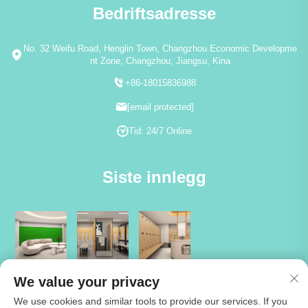
Bedriftsadresse
No. 32 Weifu Road, Henglin Town, Changzhou Economic Developme
nt Zone, Changzhou, Jiangsu, Kina
+86-18015836988
[email protected]
Tid: 24/7 Online
Siste innlegg
We value your privacy
We use cookies and similar tools to provide our services. If you