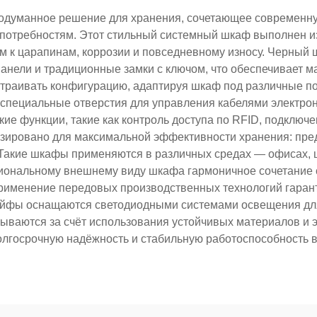
одуманное решение для хранения, сочетающее современную
отребностям. Этот стильный системный шкаф выполнен из
 к царапинам, коррозии и повседневному износу. Черны
анели и традиционные замки с ключом, что обеспечивает м
астраивать конфигурацию, адаптируя шкаф под различные п
 специальные отверстия для управления кабелями электр
ие функции, такие как контроль доступа по RFID, подключе
изировано для максимальной эффективности хранения: пре
Такие шкафы применяются в различных средах — офисах, 
сиональному внешнему виду шкафа гармоничное сочетание
рименение передовых производственных технологий гарант
йфы оснащаются светодиодными системами освещения дл
итываются за счёт использования устойчивых материалов и
олгосрочную надёжность и стабильную работоспособность в