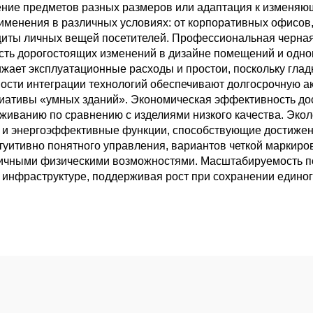
ение предметов разных размеров или адаптация к изменяю
именения в различных условиях: от корпоративных офисов
щиты личных вещей посетителей. Профессиональная черная
сть дорогостоящих изменений в дизайне помещений и одн
жает эксплуатационные расходы и простои, поскольку глад
сти интеграции технологий обеспечивают долгосрочную а
иативы «умных зданий». Экономическая эффективность дост
живанию по сравнению с изделиями низкого качества. Эко
и энергоэффективные функции, способствующие достижению
туитивно понятного управления, вариантов четкой маркиро
личными физическими возможностями. Масштабируемость п
инфраструктуре, поддерживая рост при сохранении единог