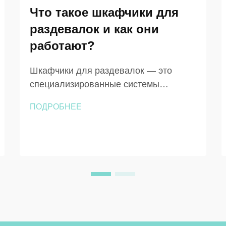
Что такое шкафчики для
раздевалок и как они
работают?
Шкафчики для раздевалок — это
специализированные системы
хранения, предназначенные для
ПОДРОБНЕЕ
обеспечения безопасного,
гигиеничного и организованного
хранения личных вещей в тех местах,
где людям необходимо переодеться
или временно оставить свои вещи.
Эти специально разработанные
решения для хранения...