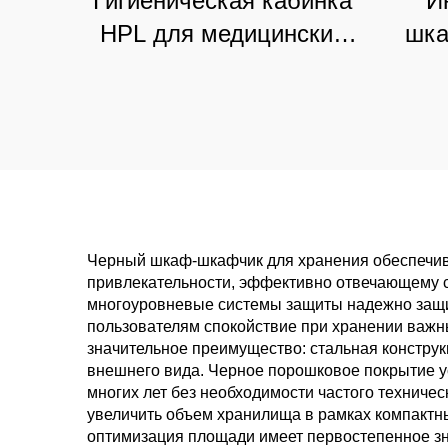
Гигиеническая кабинка
И
HPL для медицинских
шка
учреждений и клиник,
для 
влагостойкая
це
коммерческая
вы
перегородка
кла
Черный шкаф-шкафчик для хранения обеспечива
привлекательности, эффективно отвечающему 
многоуровневые системы защиты надежно защи
пользователям спокойствие при хранении важн
значительное преимущество: стальная констру
внешнего вида. Черное порошковое покрытие у
многих лет без необходимости частого технич
увеличить объем хранилища в рамках компактн
оптимизация площади имеет первостепенное зн