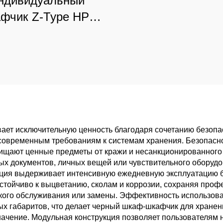
ндивидуальный
фчик Z-Type HPL
люксовых торговых
нтров и офисов,
сокоэстетичное
решение для
ссифицированного
хранения
ет исключительную ценность благодаря сочетанию безопасн
современным требованиям к системам хранения. Безопасн
щают ценные предметы от кражи и несанкционированного д
ых документов, личных вещей или чувствительного оборудо
кция выдерживает интенсивную ежедневную эксплуатацию бе
стойчиво к выцветанию, сколам и коррозии, сохраняя про
еского обслуживания или замены. Эффективность использов
ых габаритов, что делает черный шкаф-шкафчик для хране
ачение. Модульная конструкция позволяет пользователям н