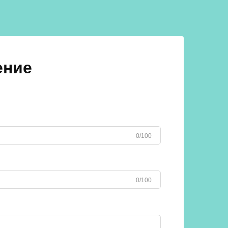
ение
0/100
0/100