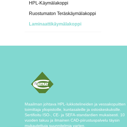
HPL-Käymälakoppi
Ruostumaton Teräskäymälakoppi
Laminaattikäymälakoppi
Maailman johtava HPL-lukkotelineiden ja vessakopuitten
toimittaja yliopistoille, kuntasaleille ja ostoskeskuksille.
Sertifioitu ISO-, CE- ja SEFA-standardien mukaisesti. 10
vuoden takuu ja ilmainen CAD-piirustuspalvelu täysin
mukautettuja suunnitelmia varten.