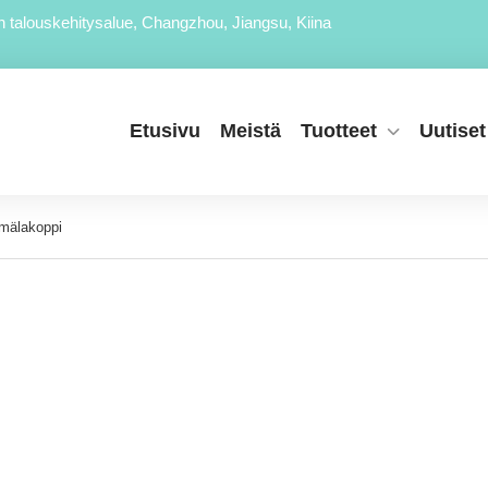
n talouskehitysalue, Changzhou, Jiangsu, Kiina
Etusivu
Meistä
Tuotteet
Uutiset
mälakoppi