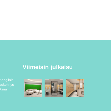
Viimeisin julkaisu
Henglinin
uskehitys
Kiina