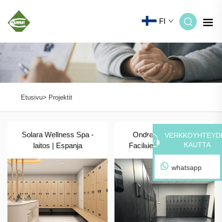
FI
Etusivu>
Projektit
Solara Wellness Spa -
Ondrej Commercial
VERKKOYHTEYD
KAUTTA
laitos | Espanja
Facilities | Yhdysvallat
whatsapp