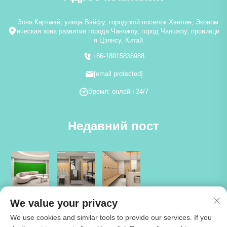
Зона Картмэй, улица Вэйфу, городской поселок Хэнлин, Эконом
ическая зона развития города Чанчжоу, город Чанчжоу, провинци
я Цзянсу, Китай
+86-18015836988
[email protected]
Время: онлайн 24/7
Недавний пост
We value your privacy
We use cookies and similar tools to provide our services. If you