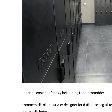
Lagringsløsninger for høy belastning i kontorområder.
Kommersielle skap i USA er designet for å tilpasse seg ulike
industrielle behov.