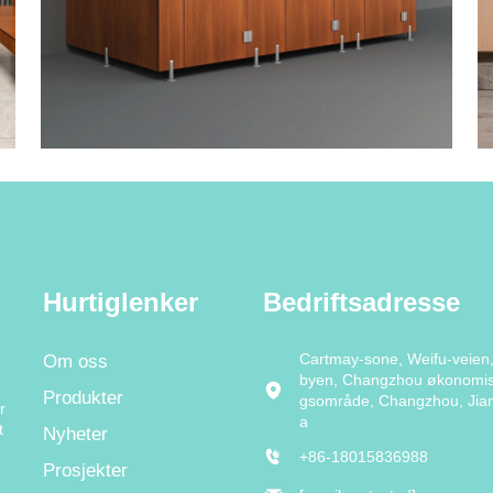
Hurtiglenker
Bedriftsadresse
Cartmay-sone, Weifu-veien,
Om oss
byen, Changzhou økonomisk
Produkter
gsområde, Changzhou, Jian
r
a
t
Nyheter
+86-18015836988
Prosjekter