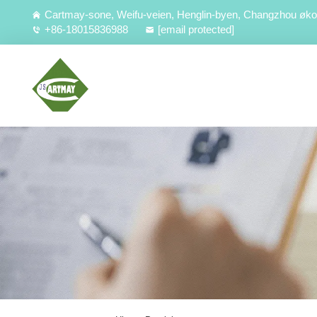
Cartmay-sone, Weifu-veien, Henglin-byen, Changzhou øko
+86-18015836988
[email protected]