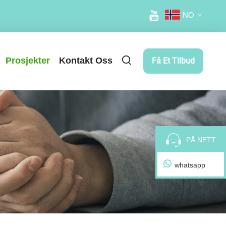
NO
Prosjekter
Kontakt Oss
Få Et Tilbud
PÅ NETT
whatsapp