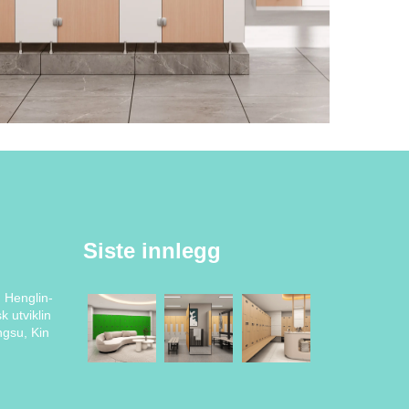
Siste innlegg
 Henglin-
 utviklin
gsu, Kin