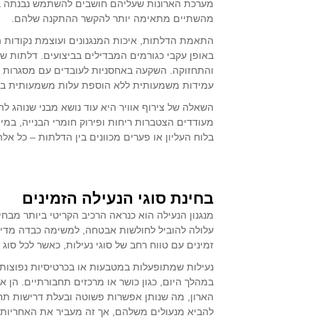
מהשתיים מתאימה יותר להקשר ההתקנה שלהם.
התאמת הדלתות, איכות המנגנונים ועוצמת נקודות 
באופן עקבי כגורמים המבדילים בביצועים. דלתות 
והתחזוקה. השקעה באחסניות לעובדים עם מסגרות דל
עמידות משמעותית ללא הוספת עלות משמעותית בה
השאלה של צירוף אוויר היא עוד נושא מבני שנוהג 
מעודדים הצטברות ריחות ופירוק חומרי הבנייה, במי
בלוח העליון או פערים מכוונים בין הדלתות – כל א
בחינת סוגי הנעילה הזמינים
מנגנון הנעילה הוא כנראה הרכיב הקריטי ביותר מבחי
עלולה להוביל לחולשות אבטחה, למשימה כבדה מדי ב
זמינים עם טווח רחב של סוגי נעילות, כאשר לכל סוג
נעילות שמתופעלות במטבעות או בכרטיסיות נפוצות
במהלך היום, כגון כושר או מרכזים תחבורתיים. הן
הארון, מה שנותן אפשרות פשוטה ובעלת דרישות תחז
להביא מנעולים משלהם, אך זה מעביר את האחריות למ