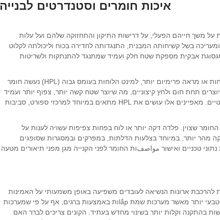
איכות חומרים וסטנדרטים לבנייה
ת על משך חייהם הפעלי, על דרישות התיקון והתחזוקה שלהם ועל עלות
ומעריכה בשל קשיחותה המבנית, התנגדותה לחדירה בכוח וליכולתה לקלוט
ם סגסוגת אבקית מספקת שטח חלק ועמיד שמתנגד להתנתקות ולשריטות
עם זאת, בסביבות הדורשות עמידות מוגברת בפני לחות או מראה פרימיום יותר, למינט הלוחות בעומס גבוה (HPL) נעשה חומר
רה הולך וגובר לארגזים לעובדים. לוחות HPL מיוצרים תחת חום ולחץ קיצוניים, מה שיוצר שטח קשה יותר, צפוף יותר ועמיד
יותר בפני לחות ומכות מאשר חומרים לוחיים סטנדרטיים. מאפיינים אלו עושים את HPL מתאים במיוחד למרכזי ספורט, סביבות
החומר שצוין. פלדה דקה יותר או לוח בפחות צפיפות עשויה לענות על
קה מהר יותר, במיוחד בצלעות הדלתות, במפרקים ובמסגרות שסופגים
 נתוני טכניים ואישור مواصفות החומר לפני הקנייה מגן מפני תיאורים מטעה
 להרכבת ארונות הנשיאה לעובדים משפיעה באופן משמעותי על האמינות
לטווח הארוך. מסגרות פלדה מרותכות חזקות באופן טבעי יותר מאשר מערכות שמת lắpות באמצעות ברגים, אף על פי שמערכות
 מציעות גמישות בהתקנה וקלות יותר בשינוי מחדש בעתיד. הקונים צריכים לברר האם