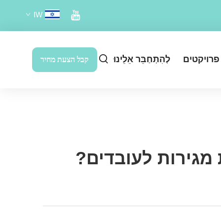
IW
פרויקטים
לְהִתְחַבֵּר אֵלֵינוּ
קבל הצעת מחיר
מגירות לעובדים?