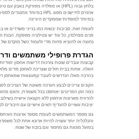
בלחץ גבוה (HPL) או מפלדה מפורקת באב
ארגזים לחיישנים מסוג HPL ב
במיוחד למוסדות שממקדים היגיינה.
פנים ממילמין, כל עוד יש ונטילציה מספקת. הבנת ה
נחוצה או להוציא פחות מדי ולעמוד כשל מוקדם של 
הגדרת פרופילי משתמשים ודרי
האלה. אחות בבית חולים שצריכה לאחסן מדים מלאים,
בהרבה מאלו הנדרשים לעובד קמעונאות שמאחסן רק 
הקונים צריכים לבצע הערכה פשוטה של הצרכים לפנ
כמה זמן הפריטים יאוחסנו בכל משמרת, והאם מתוכ
להרוויח מארונות איחסון ללא הקצאה אישית בשילוב 
יציבות עשויים להעדיף תאים אישיים עם חיבורים לכ
גם מספר המשתמשים לעומת מספר ארונות האיחסון 
והכלכלית יותר עשויה להיות ארונא אחת לכל משמרת
בפועל מונעת גם מחסור וגם בזבוז של שטח.