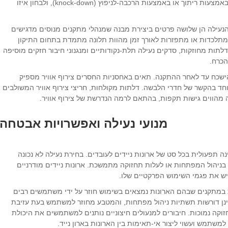
מערכת הארונות שעליהם חושבים להשתמש נבנתה באמצעות ריתוך או באמצעות הרכבה-לניפוץ (knock-down), ולבחון איזו
הנעילה הן שלושה פרטים ביצירת מבנה שמנהלי מתקנים מנוסים מדגישים
שמתלכדות או מתפזרות לאורך זמן מהוות תלונה מתמדת בתחום התיקון
תות מחוזקות, סדקים נעילה תלת-נקודותיים ומנגנוני חיבור חזקים מוסיפה
כרח.
להישכח עד לאחר ההתקנה. תאים באחסניות החסרים צירוף אוויר מספיק
וחד בהקשר של חדרי הלבשה. דלתות מקולחות, חריצי צירוף אוויר המשולבים
לה מהווים גישות תקפות, בהתאם לרמה הנדרשת של צירוף אוויר.
מנועי נעילה ואפשרויות אבטחה
נה תפעולית בכל סט של ארונות ניידים לעובדים. בחירת נעילה לא נכונה
ניהול המפתחות או לעלות תחזוקה מתמשכת. ארונות ניידים מודרניים
 יש את פגמי השימוש הפרקטיים שלו.
 במתקנים שבהם הארונות נמצאים בשימוש חוזר על ידי משתמשים רבים
 אינן דורשות תשתיות ניהול מפתחות, והמטבע מחוזר למשתמש בעת עזיבת
וקה נמוכות. חיבורים למנעולים חיצוניים נותנים למשתמשים את היכולת
שתמש ועשוי ליצור אי-תאימות בין הארונות בארון נייד.