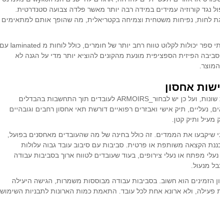
ק עם טיפול נגד קורוזיה עמידים במידה רבה יותר מאשר פלדה צבועה סטנדרטית.
מיוחד מתנגדים לספיגת לחות, נפיחות משטחית וצמיחה בקטריאלית, מה שהופך אותם למתאימים
לעומת זאת, סביבות יבשות כמו בנייני משרדים או בתי ספר יכולות לקלוט טווח רחב יותר של חומרים, כולל לוחות מ minated
סביבה הפיזית הספציפית מונעת מהקונים להוציא יותר מדי על הגנה לא
המוצר.
שות אחסון
קבוצות עובדים שונות צורכות דרישות אחסון יסודיות שונות, ועל כן יש לבחור_ARMOIRS לעובדים תוך התחשבות בהבדלים
 נעליים, תיק אישי ואבזרים רפואיים דורשת תאי אחסון רחבים וגובהיים
מעיל ותיק קטן.
י שיקבעו את הממדים. זה כולל בחינה של מה שהעובדים מאחסנים בפועל,
ננת הקצאה משותפת או פרטית. סביבות עם סיבוב עובד גבוה עלולות
נעלי מפתח או נעלי צירופים, בעוד שעובדים לטווח ארוך בסביבות עבודה
בל מנעול.
הזמינים הוא חשוב. בסביבות עבודה מבוססות משמרות, הגישה היעילה
 פעילה, ולא ארונא אחת לכל עובד. התאמת כמות הארונות לתבניות השימוש