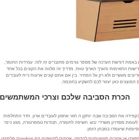
ם באמת דורשת הערכה של מספר גורמים מחוברים זה לזה: עמידות החומר,
ישות התאימות והערך הארוך טווח. מדריך זה מלווה את הקונים בכל אחד
נים מעשיים ולא רק על המחיר. בין אם אתם קונים ארונות נייח לעובדים
המוצגים כאן יעזור לכם להשקיע בחוכמה.
הכרת הסביבה שלכם וצרכי המשתמשים
 בקפידה את הסביבה שבה יותקן ה
תאי אחסון לעובדים
ארון. חדר התחלפות
 לעומת מסדרון משרדי יבש. חשיפה לחומרה, תנודות טמפרטורה, מגע כימי
יומות שיעמדו במבחן הזמן.
לסביבות בעלות רמת לחות גבוהה כגון כושר, מרכזי ספורט או אזורים תעשייתיים להדחה, ארגזים לחיישנים המ wykonים מלמינט