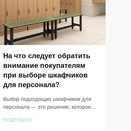
На что следует обратить
На
внимание покупателям
вн
при выборе шкафчиков
вы
для персонала?
шк
Выбор подходящих шкафчиков для
В с
персонала — это решение, которое
инт
имеет большее операционное
под
ПОДРОБНЕЕ
ПОД
значение, чем ожидают многие
пре
управляющие объектами на первом
эсте