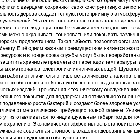
 В отличие от металлических шкафчиков, которые могут вмя
афчики с дверцами сохраняют свою конструктивную целост
тельность дерева создаёт тёплую, гостеприимную атмосфе
 учреждений. Эта естественная красота позволяет деревя
ния, не выглядя при этом безликими или холодными. Воз
ми можно окрашивать, тонировать или покрывать различн
йнерским предпочтениям. Такая гибкость позволяет органи
 объекту. Ещё одним важным преимуществом является эколо
ресурсов и в конце срока службы могут быть переработан
 защитить хранимые предметы от перепадов температуры,
ных материалов, электроники или личных вещей. Шумопог
и работают значительно тише металлических аналогов, с
ности обеспечивают большую безопасность для пользовате
еских изделий. Требования к техническому обслуживанию 
тделочного покрытия для поддержания оптимального внешн
т подавлению роста бактерий и создают более здоровые у
тличие от металлических, требующих полной замены. Униве
гут изготавливаться по индивидуальным габаритам для то
 к хранению. Экономическая эффективность становится о
уживание совокупная стоимость владения деревянными шк
мены или трудоёмкого обслуживания.