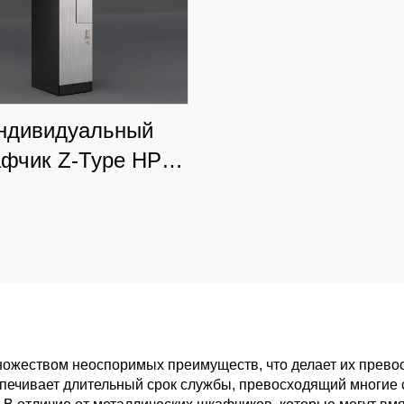
ндивидуальный
фчик Z-Type HPL
люксовых торговых
нтров и офисов,
сокоэстетичное
решение для
ссифицированного
хранения
ожеством неоспоримых преимуществ, что делает их прево
печивает длительный срок службы, превосходящий многие си