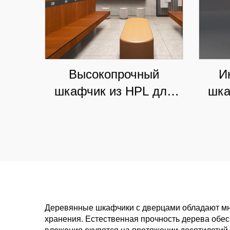
Высокопрочный
И
шкафчик из HPL для
шка
больниц и спортзалов,
для 
влагостойкое
це
коммерческое решение
вы
для хранения
кла
Деревянные шкафчики с дверцами обладают мн
хранения. Естественная прочность дерева обес