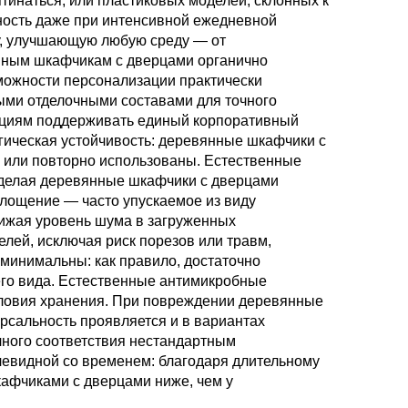
тинаться, или пластиковых моделей, склонных к
ность даже при интенсивной ежедневной
ру, улучшающую любую среду — от
нным шкафчикам с дверцами органично
можности персонализации практически
ыми отделочными составами для точного
зациям поддерживать единый корпоративный
гическая устойчивость: деревянные шкафчики с
ы или повторно использованы. Естественные
 делая деревянные шкафчики с дверцами
лощение — часто упускаемое из виду
нижая уровень шума в загруженных
лей, исключая риск порезов или травм,
минимальны: как правило, достаточно
его вида. Естественные антимикробные
словия хранения. При повреждении деревянные
рсальность проявляется и в вариантах
чного соответствия нестандартным
чевидной со временем: благодаря длительному
афчиками с дверцами ниже, чем у