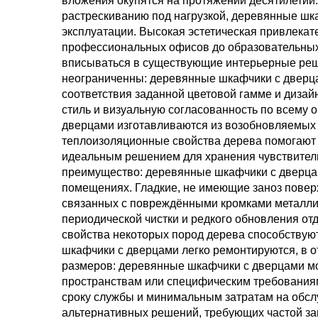
вложения окупятся на протяжении десятилетий.
растрескиванию под нагрузкой, деревянные шк
эксплуатации. Высокая эстетическая привлека
профессиональных офисов до образовательных
вписываться в существующие интерьерные реше
неограниченны: деревянные шкафчики с дверца
соответствия заданной цветовой гамме и диза
стиль и визуальную согласованность по всему
дверцами изготавливаются из возобновляемых 
теплоизоляционные свойства дерева помогают
идеальным решением для хранения чувствитель
преимущество: деревянные шкафчики с дверцам
помещениях. Гладкие, не имеющие заноз поверх
связанных с повреждёнными кромками металлич
периодической чистки и редкого обновления о
свойства некоторых пород дерева способствую
шкафчики с дверцами легко ремонтируются, в о
размеров: деревянные шкафчики с дверцами мо
пространствам или специфическим требованиям
сроку службы и минимальным затратам на обсл
альтернативных решений, требующих частой за