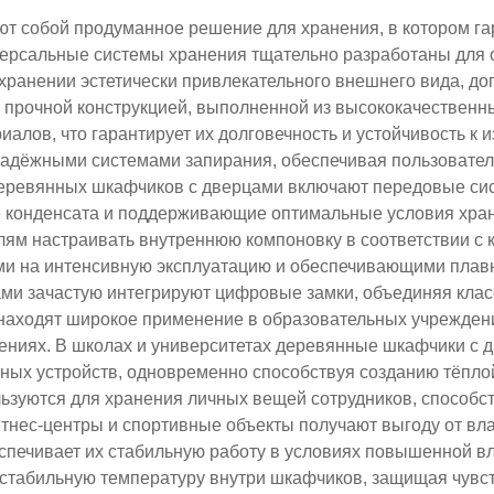
т собой продуманное решение для хранения, в котором га
ерсальные системы хранения тщательно разработаны для 
ранении эстетически привлекательного внешнего вида, до
рочной конструкцией, выполненной из высококачественных
алов, что гарантирует их долговечность и устойчивость к
адёжными системами запирания, обеспечивая пользователя
деревянных шкафчиков с дверцами включают передовые си
 конденсата и поддерживающие оптимальные условия хран
ям настраивать внутреннюю компоновку в соответствии с
и на интенсивную эксплуатацию и обеспечивающими плавну
и зачастую интегрируют цифровые замки, объединяя класс
 находят широкое применение в образовательных учреждени
ниях. В школах и университетах деревянные шкафчики с
нных устройств, одновременно способствуя созданию тёпло
ьзуются для хранения личных вещей сотрудников, способст
тнес-центры и спортивные объекты получают выгоду от вл
спечивает их стабильную работу в условиях повышенной 
стабильную температуру внутри шкафчиков, защищая чувс