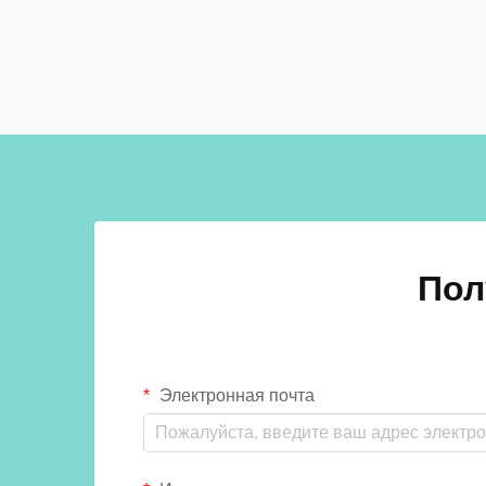
коммерческих, образовательных и
общественных учреждениях.
Конструкция и компоновка систем
кабинок туалетов напрямую...
Пол
Электронная почта