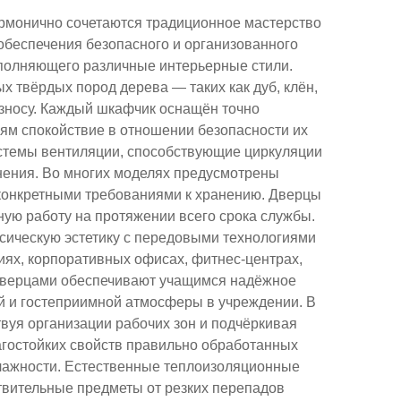
рмонично сочетаются традиционное мастерство
обеспечения безопасного и организованного
полняющего различные интерьерные стили.
 твёрдых пород дерева — таких как дуб, клён,
 износу. Каждый шкафчик оснащён точно
м спокойствие в отношении безопасности их
стемы вентиляции, способствующие циркуляции
ения. Во многих моделях предусмотрены
 конкретными требованиями к хранению. Дверцы
ю работу на протяжении всего срока службы.
ическую эстетику с передовыми технологиями
ях, корпоративных офисах, фитнес-центрах,
 дверцами обеспечивают учащимся надёжное
й и гостеприимной атмосферы в учреждении. В
вуя организации рабочих зон и подчёркивая
агостойких свойств правильно обработанных
влажности. Естественные теплоизоляционные
твительные предметы от резких перепадов