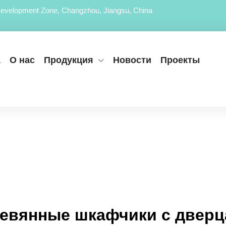
evelopment Zone, Changzhou, Jiangsu, China
а
О нас
Продукция
Новости
Проекты
евянные шкафчики с двер