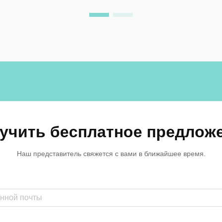
внешний вид. Выбор между
традиционными материалами и
передовыми решениями, такими как
шкафчики из фенольной смолы, о...
учить бесплатное предлож
Наш представитель свяжется с вами в ближайшее время.