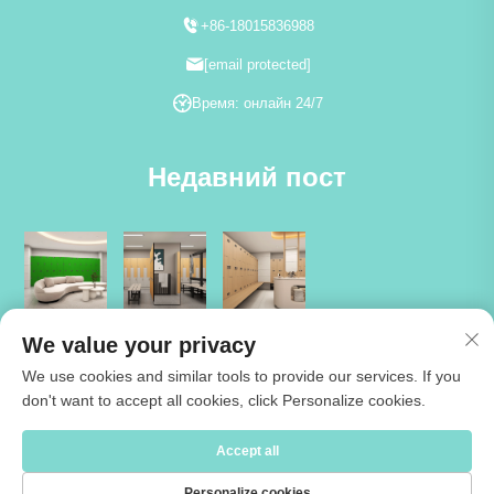
+86-18015836988
[email protected]
Время: онлайн 24/7
Недавний пост
We value your privacy
We use cookies and similar tools to provide our services. If you
don't want to accept all cookies, click Personalize cookies.
Copyright © 2026 Jiangsu Cartmay Industrial Co.,Ltd. Все права
Accept all
защищены -
Политика конфиденциальности
Personalize cookies