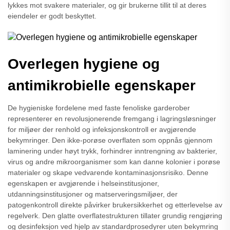
lykkes mot svakere materialer, og gir brukerne tillit til at deres
eiendeler er godt beskyttet.
Overlegen hygiene og
antimikrobielle egenskaper
De hygieniske fordelene med faste fenoliske garderober
representerer en revolusjonerende fremgang i lagringsløsninger
for miljøer der renhold og infeksjonskontroll er avgjørende
bekymringer. Den ikke-porøse overflaten som oppnås gjennom
laminering under høyt trykk, forhindrer inntrengning av bakterier,
virus og andre mikroorganismer som kan danne kolonier i porøse
materialer og skape vedvarende kontaminasjonsrisiko. Denne
egenskapen er avgjørende i helseinstitusjoner,
utdanningsinstitusjoner og matserveringsmiljøer, der
patogenkontroll direkte påvirker brukersikkerhet og etterlevelse av
regelverk. Den glatte overflatestrukturen tillater grundig rengjøring
og desinfeksjon ved hjelp av standardprosedyrer uten bekymring