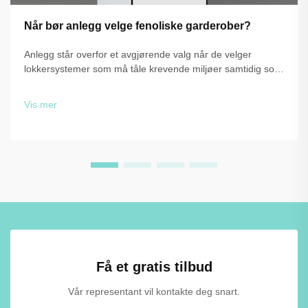
Når bør anlegg velge fenoliske garderober?
Anlegg står overfor et avgjørende valg når de velger
lokkersystemer som må tåle krevende miljøer samtidig som
de beholder funksjonalitet og estetikk. Valget mellom
tradisjonelle materialer og avanserte løsninger, som f.eks.
Vis mer
fenolplastlokker, ...
Få et gratis tilbud
Vår representant vil kontakte deg snart.