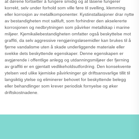
at dørene fortsetter å fungere smidig og at låsene fungerer
korrekt, selv under forhold som ville føre til svelling, klemming
eller korrosjon av metallkomponenter. Kystinstallasjoner drar nytte
av bestandigheten mot saltluft, som forhindrer den akselererte
korrosjonen og nedbrytningen som påvirker metallskap i marine
miljøer. Kjemikaliebestandigheten omfatter også beskyttelse mot
graffiti, da selv aggressive rengjøringsløsemidler kan brukes til å
fjerne vandalisme uten å skade underliggende materiale eller
svekke dets beskyttende egenskaper. Denne egenskapen er
avgjørende i offentlige anlegg og utdanningsmiljøer der fjerning
av graffiti er en gjentatt vedlikeholdsutfordring. Den konsekvente
ytelsen ved ulike kjemiske påvirkninger gir driftsansvarlige tillit til
langsiktig ytelse og eliminerer behovet for beskyttende belegg
eller behandlinger som krever periodisk fornyelse og øker
driftskostnadene.