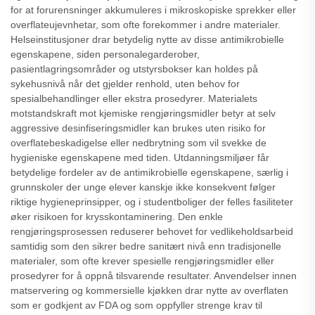
for at forurensninger akkumuleres i mikroskopiske sprekker eller
overflateujevnhetar, som ofte forekommer i andre materialer.
Helseinstitusjoner drar betydelig nytte av disse antimikrobielle
egenskapene, siden personalegarderober,
pasientlagringsområder og utstyrsbokser kan holdes på
sykehusnivå når det gjelder renhold, uten behov for
spesialbehandlinger eller ekstra prosedyrer. Materialets
motstandskraft mot kjemiske rengjøringsmidler betyr at selv
aggressive desinfiseringsmidler kan brukes uten risiko for
overflatebeskadigelse eller nedbrytning som vil svekke de
hygieniske egenskapene med tiden. Utdanningsmiljøer får
betydelige fordeler av de antimikrobielle egenskapene, særlig i
grunnskoler der unge elever kanskje ikke konsekvent følger
riktige hygieneprinsipper, og i studentboliger der felles fasiliteter
øker risikoen for krysskontaminering. Den enkle
rengjøringsprosessen reduserer behovet for vedlikeholdsarbeid
samtidig som den sikrer bedre sanitært nivå enn tradisjonelle
materialer, som ofte krever spesielle rengjøringsmidler eller
prosedyrer for å oppnå tilsvarende resultater. Anvendelser innen
matservering og kommersielle kjøkken drar nytte av overflaten
som er godkjent av FDA og som oppfyller strenge krav til