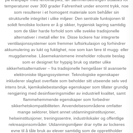
temperaturer over 300 grader Fahrenheit under enormt trykk, noe
som resulterer i et homogent materiale som behåller sin
strukturelle integritet i ulike miljøer. Den sentrale funksjonen til
solidt fenoliske lockere er å gi sikker, hygienisk lagring samtidig
som de tåler harde forhold som ville svekke tradisjonelle
alternativer i metall eller tre. Disse lockere har integrerte
ventilasjonssystemer som fremmer luftsirkulasjon og forhindrer
akkumulering av lukt og fuktighet, noe som kan føre til mugg- eller
muggdannelse. Låsemekanismene inneholder robuste beslag
som er designet for hyppig bruk og støtter ulike
sikkerhetsalternativer – fra tradisjonelle hengelåser til avanserte
elektroniske tilgangssystemer. Teknologiske egenskaper
inkluderer slagfast overflate som beholder sitt utseende selv ved
intens bruk, kjemikaliebestandige egenskaper som tillater grundig
rengjøring med desinfiseringsmidler av industriell kvalitet, samt
flammehemmende egenskaper som forbedrer
sikkerhetskompatibiliteten. Anvendelsesområdene omfatter
mange sektorer, blant annet utdanningsinstitusjoner,
helseinstitusjoner, treningssentre, industrilokaler og offentlige
rekreasjonsområder. Utdanningsmiljøer drar nytte av lockeres
evne til å tåle bruk av elever samtidig som de opprettholder