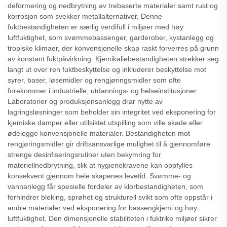
deformering og nedbrytning av trebaserte materialer samt rust og
korrosjon som svekker metallalternativer. Denne
fuktbestandigheten er særlig verdifull i miljøer med høy
luftfuktighet, som svømmebassenger, garderober, kystanlegg og
tropiske klimaer, der konvensjonelle skap raskt forverres på grunn
av konstant fuktpåvirkning. Kjemikaliebestandigheten strekker seg
langt ut over ren fuktbeskyttelse og inkluderer beskyttelse mot
syrer, baser, løsemidler og rengjøringsmidler som ofte
forekommer i industrielle, utdannings- og helseinstitusjoner.
Laboratorier og produksjonsanlegg drar nytte av
lagringsløsninger som beholder sin integritet ved eksponering for
kjemiske damper eller utilsiktet utspilling som ville skade eller
ødelegge konvensjonelle materialer. Bestandigheten mot
rengjøringsmidler gir driftsansvarlige mulighet til å gjennomføre
strenge desinfiseringsrutiner uten bekymring for
materiellnedbrytning, slik at hygienekravene kan oppfylles
konsekvent gjennom hele skapenes levetid. Svømme- og
vannanlegg får spesielle fordeler av klorbestandigheten, som
forhindrer bleking, sprøhet og strukturell svikt som ofte oppstår i
andre materialer ved eksponering for bassengkjemi og høy
luftfuktighet. Den dimensjonelle stabiliteten i fuktrike miljøer sikrer