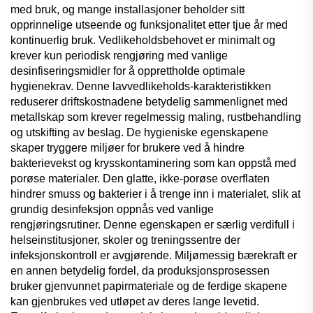
med bruk, og mange installasjoner beholder sitt
opprinnelige utseende og funksjonalitet etter tjue år med
kontinuerlig bruk. Vedlikeholdsbehovet er minimalt og
krever kun periodisk rengjøring med vanlige
desinfiseringsmidler for å opprettholde optimale
hygienekrav. Denne lavvedlikeholds-karakteristikken
reduserer driftskostnadene betydelig sammenlignet med
metallskap som krever regelmessig maling, rustbehandling
og utskifting av beslag. De hygieniske egenskapene
skaper tryggere miljøer for brukere ved å hindre
bakterievekst og krysskontaminering som kan oppstå med
porøse materialer. Den glatte, ikke-porøse overflaten
hindrer smuss og bakterier i å trenge inn i materialet, slik at
grundig desinfeksjon oppnås ved vanlige
rengjøringsrutiner. Denne egenskapen er særlig verdifull i
helseinstitusjoner, skoler og treningssentre der
infeksjonskontroll er avgjørende. Miljømessig bærekraft er
en annen betydelig fordel, da produksjonsprosessen
bruker gjenvunnet papirmateriale og de ferdige skapene
kan gjenbrukes ved utløpet av deres lange levetid.