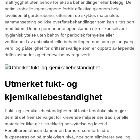
mattrygghet uten behov for ekstra behandlinger eller belegg. De
antimikrobielle egenskapene forblir effektive gjennom hele
levetiden til garderobene, ettersom de skyldes materialets
sammensetning og ikke overflatebehandlinger som kan slites bort
med tiden. Denne permanente egenskapen sikrer konsekvent
hygienisk ytelse uten behov for periodisk fornyelse eller
vedlikehold av antimikrobielle behandlinger, noe som gir langvarig
verdi og pålitelighet for driftsansvarlige som er opptatt av løpende
driftskostnader og etterlevelse av regelverk.
Utmerket fukt- og
kjemikaliebestandighet
Fukt- og kjemikaliebestandigheten til faste fenoliske skap gjør
dem til det fremste valget for krevende miljøer der tradisjonelle
materialer ikke gir tilstrekkelig beskyttelse og levetid.
Fenolharpmatrisen danner en barriere som forhindrer
fuktpenetrasjon på molekylært nivå, noe som eliminerer svelling,