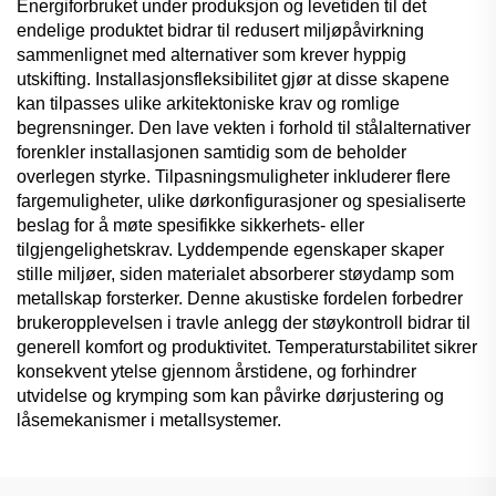
Energiforbruket under produksjon og levetiden til det
endelige produktet bidrar til redusert miljøpåvirkning
sammenlignet med alternativer som krever hyppig
utskifting. Installasjonsfleksibilitet gjør at disse skapene
kan tilpasses ulike arkitektoniske krav og romlige
begrensninger. Den lave vekten i forhold til stålalternativer
forenkler installasjonen samtidig som de beholder
overlegen styrke. Tilpasningsmuligheter inkluderer flere
fargemuligheter, ulike dørkonfigurasjoner og spesialiserte
beslag for å møte spesifikke sikkerhets- eller
tilgjengelighetskrav. Lyddempende egenskaper skaper
stille miljøer, siden materialet absorberer støydamp som
metallskap forsterker. Denne akustiske fordelen forbedrer
brukeropplevelsen i travle anlegg der støykontroll bidrar til
generell komfort og produktivitet. Temperaturstabilitet sikrer
konsekvent ytelse gjennom årstidene, og forhindrer
utvidelse og krymping som kan påvirke dørjustering og
låsemekanismer i metallsystemer.