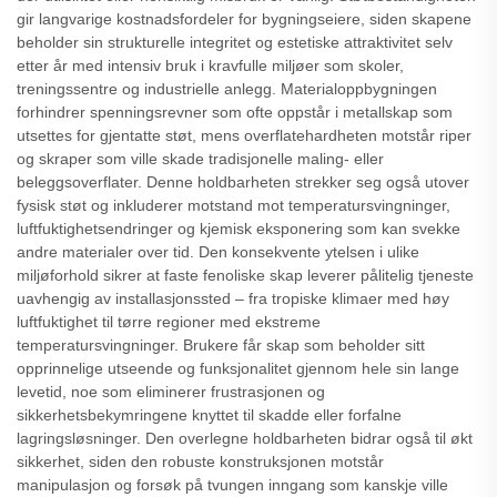
gir langvarige kostnadsfordeler for bygningseiere, siden skapene
beholder sin strukturelle integritet og estetiske attraktivitet selv
etter år med intensiv bruk i kravfulle miljøer som skoler,
treningssentre og industrielle anlegg. Materialoppbygningen
forhindrer spenningsrevner som ofte oppstår i metallskap som
utsettes for gjentatte støt, mens overflatehardheten motstår riper
og skraper som ville skade tradisjonelle maling- eller
beleggsoverflater. Denne holdbarheten strekker seg også utover
fysisk støt og inkluderer motstand mot temperatursvingninger,
luftfuktighetsendringer og kjemisk eksponering som kan svekke
andre materialer over tid. Den konsekvente ytelsen i ulike
miljøforhold sikrer at faste fenoliske skap leverer pålitelig tjeneste
uavhengig av installasjonssted – fra tropiske klimaer med høy
luftfuktighet til tørre regioner med ekstreme
temperatursvingninger. Brukere får skap som beholder sitt
opprinnelige utseende og funksjonalitet gjennom hele sin lange
levetid, noe som eliminerer frustrasjonen og
sikkerhetsbekymringene knyttet til skadde eller forfalne
lagringsløsninger. Den overlegne holdbarheten bidrar også til økt
sikkerhet, siden den robuste konstruksjonen motstår
manipulasjon og forsøk på tvungen inngang som kanskje ville