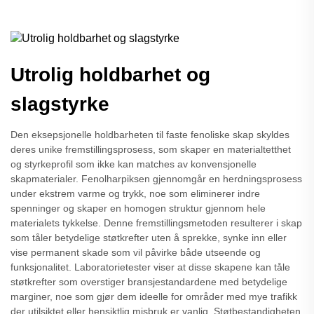
Utrolig holdbarhet og
slagstyrke
Den eksepsjonelle holdbarheten til faste fenoliske skap skyldes
deres unike fremstillingsprosess, som skaper en materialtetthet
og styrkeprofil som ikke kan matches av konvensjonelle
skapmaterialer. Fenolharpiksen gjennomgår en herdningsprosess
under ekstrem varme og trykk, noe som eliminerer indre
spenninger og skaper en homogen struktur gjennom hele
materialets tykkelse. Denne fremstillingsmetoden resulterer i skap
som tåler betydelige støtkrefter uten å sprekke, synke inn eller
vise permanent skade som vil påvirke både utseende og
funksjonalitet. Laboratorietester viser at disse skapene kan tåle
støtkrefter som overstiger bransjestandardene med betydelige
marginer, noe som gjør dem ideelle for områder med mye trafikk
der utilsiktet eller hensiktlig misbruk er vanlig. Støtbestandigheten