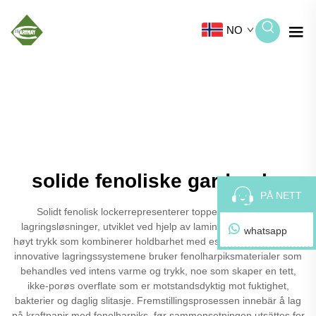
NO
solide fenoliske garderobe
PÅ NETT
Solidt fenolisk lockerrepresenterer toppen av moderne
lagringsløsninger, utviklet ved hjelp av laminatteknologi under
whatsapp
høyt trykk som kombinerer holdbarhet med estetisk appell. Disse
innovative lagringssystemene bruker fenolharpiksmaterialer som
behandles ved intens varme og trykk, noe som skaper en tett,
ikke-porøs overflate som er motstandsdyktig mot fuktighet,
bakterier og daglig slitasje. Fremstillingsprosessen innebär å lag
på kraftpapir med fenolharpiks, før sammensetningen utsättes for