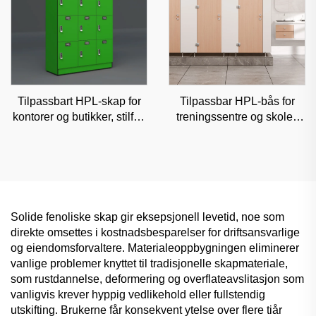
Tilpassbart HPL-skap for
Tilpassbar HPL-bås for
kontorer og butikker, stilfull
treningssentre og skoler,
og lavvedlikeholdende
fuktsikker kommersiell
kommersiell oppbevaring
skillevegg
Solide fenoliske skap gir eksepsjonell levetid, noe som
direkte omsettes i kostnadsbesparelser for driftsansvarlige
og eiendomsforvaltere. Materialeoppbygningen eliminerer
vanlige problemer knyttet til tradisjonelle skapmateriale,
som rustdannelse, deformering og overflateavslitasjon som
vanligvis krever hyppig vedlikehold eller fullstendig
utskifting. Brukerne får konsekvent ytelse over flere tiår