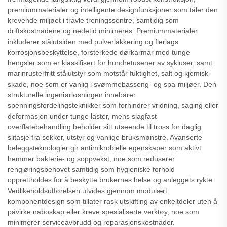
premiummaterialer og intelligente designfunksjoner som tåler den
krevende miljøet i travle treningssentre, samtidig som
driftskostnadene og nedetid minimeres. Premiummaterialer
inkluderer stålutsiden med pulverlakkering og flerlags
korrosjonsbeskyttelse, forsterkede dørkarmar med tunge
hengsler som er klassifisert for hundretusener av sykluser, samt
marinrusterfritt stålutstyr som motstår fuktighet, salt og kjemisk
skade, noe som er vanlig i svømmebasseng- og spa-miljøer. Den
strukturelle ingeniørløsningen innebärer
spenningsfordelingsteknikker som forhindrer vridning, saging eller
deformasjon under tunge laster, mens slagfast
overflatebehandling beholder sitt utseende til tross for daglig
slitasje fra sekker, utstyr og vanlige bruksmønstre. Avanserte
beleggsteknologier gir antimikrobielle egenskaper som aktivt
hemmer bakterie- og soppvekst, noe som reduserer
rengjøringsbehovet samtidig som hygieniske forhold
opprettholdes for å beskytte brukernes helse og anleggets rykte.
Vedlikeholdsutførelsen utvides gjennom modulært
komponentdesign som tillater rask utskifting av enkeltdeler uten å
påvirke naboskap eller kreve spesialiserte verktøy, noe som
minimerer serviceavbrudd og reparasjonskostnader.