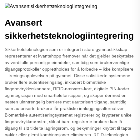
Avansert
sikkerhetsteknologiintegrering
Sikkerhetsteknologien som er integrert i store gymnastikkskap
representerer et kvantehopp fremover når det gjelder beskyttelse
av verdifulle personlige eiendeler, samtidig som brukervennlige
tilgangsprotokoller opprettholdes for å forbedre – ikke komplisere
– treningsopplevelsen på gymmet. Disse sofistikerte systemene
bruker flere autentiseringslag, inkludert biometriske
fingeravtrykksskannere, RFID-nærværs-kort, digitale PIN-koder
og integrasjon med smarttelefon-apper, og skaper dermed en
nesten uinntrengelig barriere mot uautorisert tilgang, samtidig
som autoriserte brukere får praktiske innloggingsalternativer.
Biometriske autentiseringsystemet registrerer og krypterer unike
fingeravtrykkmønstre, slik at bare registrerte brukere kan få
tilgang til sitt tildelte lagringsrom, og bekymringer knyttet til tapte
nøkler eller glemt kombinasjoner elimineres. RFID-teknologien