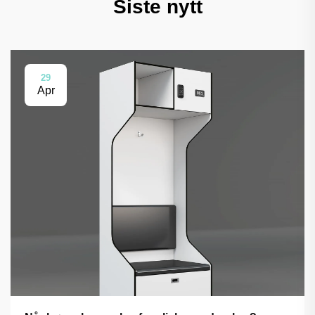
Siste nytt
29
Apr