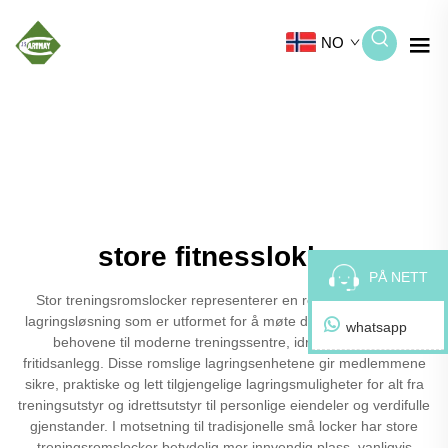
NO
store fitnesslokker
PÅ NETT
Stor treningsromslocker representerer en revolusjonerende
lagringsløsning som er utformet for å møte de stadig endrende
whatsapp
behovene til moderne treningssentre, idrettsanlegg og
fritidsanlegg. Disse romslige lagringsenhetene gir medlemmene
sikre, praktiske og lett tilgjengelige lagringsmuligheter for alt fra
treningsutstyr og idrettsutstyr til personlige eiendeler og verdifulle
gjenstander. I motsetning til tradisjonelle små locker har store
treningsromslocker betydelig mer innvendig plass, vanligvis