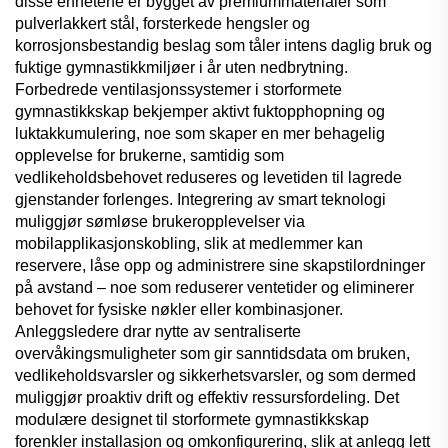
disse enhetene er bygget av premiummaterialer som
pulverlakkert stål, forsterkede hengsler og
korrosjonsbestandig beslag som tåler intens daglig bruk og
fuktige gymnastikkmiljøer i år uten nedbrytning.
Forbedrede ventilasjonssystemer i storformete
gymnastikkskap bekjemper aktivt fuktopphopning og
luktakkumulering, noe som skaper en mer behagelig
opplevelse for brukerne, samtidig som
vedlikeholdsbehovet reduseres og levetiden til lagrede
gjenstander forlenges. Integrering av smart teknologi
muliggjør sømløse brukeropplevelser via
mobilapplikasjonskobling, slik at medlemmer kan
reservere, låse opp og administrere sine skapstilordninger
på avstand – noe som reduserer ventetider og eliminerer
behovet for fysiske nøkler eller kombinasjoner.
Anleggsledere drar nytte av sentraliserte
overvåkingsmuligheter som gir sanntidsdata om bruken,
vedlikeholdsvarsler og sikkerhetsvarsler, og som dermed
muliggjør proaktiv drift og effektiv ressursfordeling. Det
modulære designet til storformete gymnastikkskap
forenkler installasjon og omkonfigurering, slik at anlegg lett