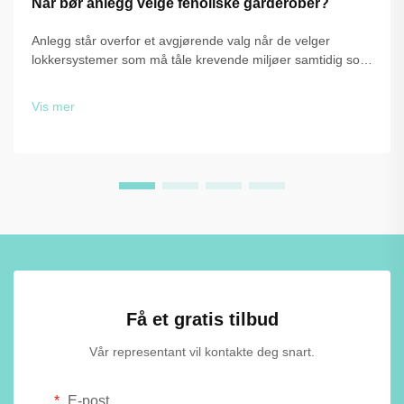
Når bør anlegg velge fenoliske garderober?
Anlegg står overfor et avgjørende valg når de velger
lokkersystemer som må tåle krevende miljøer samtidig som
de beholder funksjonalitet og estetikk. Valget mellom
tradisjonelle materialer og avanserte løsninger, som f.eks.
Vis mer
fenolplastlokker, ...
Få et gratis tilbud
Vår representant vil kontakte deg snart.
E-post