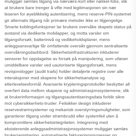
muliggjør sømløs tilgang via nærværs-kort eller nøkkel-fobs, slik
at brukere bare trenger å vifte med legitimasjonen sin nær
leseren for øyeblikkelig autentisering, mens reserve-PIN-systemet
gir alternativ tilgang når primære metoder ikke er tilgjengelige.
Smarte koblingsfunksjoner lar brukere overvåke skapets status på
avstand via dedikerte mobilapper, og motta varsler om
tilgangsforsøk, batterinivå og vedlikeholdsplaner, mens
anleggsansvarlige får omfattende oversikt gjennom sentraliserte
overvåkningsdashbord. Sikkerhetsinfrastrukturen inkluderer
sensorer for oppdagelse av forsøk på manipulering, som utløser
umiddelbare varsler ved uautoriserte tilgangsforsøk, mens
revisjonslogger (audit trails) holder detaljerte registre over alle
interaksjoner med skapene for sikkerhetsanalyse og
etterlevelsesformål. Avanserte krypteringsprotokoller beskytter all
overført data mellom skapene og administrasjonssystemene, slik
at brukerinformasjon og tilgangsautentiseringsdata forblir sikre
mot cybersikkerhets-trusler. Feilsikker design inkluderer
reservestrømsystemer og mekanisk overstyrringsmuligheter, som
garanterer tilgang under strømbrudd eller systemfeil uten å
kompromittere sikkerhetsintegriteten. Integrering med
eksisterende anleggsadministrasjonssystemer muliggjør sømløs
brukerregistrering, automatiserte faktureringsprosesser og