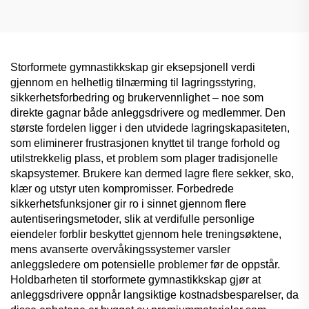
oppbevaringsløsning
Storformete gymnastikkskap gir eksepsjonell verdi
gjennom en helhetlig tilnærming til lagringsstyring,
sikkerhetsforbedring og brukervennlighet – noe som
direkte gagnar både anleggsdrivere og medlemmer. Den
største fordelen ligger i den utvidede lagringskapasiteten,
som eliminerer frustrasjonen knyttet til trange forhold og
utilstrekkelig plass, et problem som plager tradisjonelle
skapsystemer. Brukere kan dermed lagre flere sekker, sko,
klær og utstyr uten kompromisser. Forbedrede
sikkerhetsfunksjoner gir ro i sinnet gjennom flere
autentiseringsmetoder, slik at verdifulle personlige
eiendeler forblir beskyttet gjennom hele treningsøktene,
mens avanserte overvåkingssystemer varsler
anleggsledere om potensielle problemer før de oppstår.
Holdbarheten til storformete gymnastikkskap gjør at
anleggsdrivere oppnår langsiktige kostnadsbesparelser, da