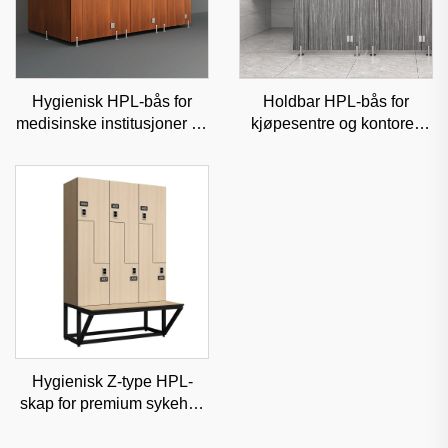
Hygienisk HPL-bås for
Holdbar HPL-bås for
medisinske institusjoner og
kjøpesentre og kontorer,
klinikker, fuktsikker
lydisolert kommersiell
kommersiell skillevegg
skillevegg
Hygienisk Z-type HPL-
skap for premium sykehus
og medisinske senter,
klassifisert