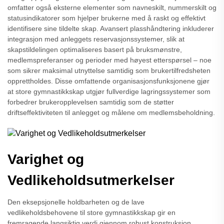
omfatter også eksterne elementer som navneskilt, nummerskilt og
statusindikatorer som hjelper brukerne med å raskt og effektivt
identifisere sine tildelte skap. Avansert plasshåndtering inkluderer
integrasjon med anleggets reservasjonssystemer, slik at
skapstildelingen optimaliseres basert på bruksmønstre,
medlemspreferanser og perioder med høyest etterspørsel – noe
som sikrer maksimal utnyttelse samtidig som brukertilfredsheten
opprettholdes. Disse omfattende organisasjonsfunksjonene gjør
at store gymnastikkskap utgjør fullverdige lagringssystemer som
forbedrer brukeropplevelsen samtidig som de støtter
driftseffektiviteten til anlegget og målene om medlemsbeholdning.
Varighet og
Vedlikeholdsutmerkelser
Den eksepsjonelle holdbarheten og de lave
vedlikeholdsbehovene til store gymnastikkskap gir en
fremragende langsiktig verdi gjennom robust konstruksjon,