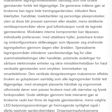
maksimerer lagrings-effektiviteten samtidig som ofte brukte
gjenstander forblir lett tilgjengelige. De generøse målene gjør at
brukerne kan lagre hele treningsgarderober, inkludert flere
klærbytter, handklær, toalettartikler og personlige pleieprodukter,
uten at disse blir presset sammen eller skadet, mens dedikerte
ventilasjonsområder sikrer god luftsirkulasjon rundt de lagrede
gjenstandene. Modulære interne komponenter kan tilpasses
individuelle preferanser, med uttakbare hyller, justerbare kroker
og omkonfigurerbare skillevægger som tilpasser seg endrende
lagringsbehov gjennom dagen eller årstiden. Spesialiserte
lagringsområder inkluderer vannbestandige fag for våte
svømmebekledninger eller handklær, polstrede avdelinger for
sårbare elektroniske enheter og sikre minisikkerhetslåser for høyt
verdsatte gjenstander som smykker, lommebøker og
smarttelefoner. Den vertikale designløsningen maksimerer effektiv
bruken av gulvplassen samtidig som alle lagringsnivåer forblir lett
tilgjengelige, med strategisk plasserte håndtak og ergonomisk
utformede dører som passer brukere med ulik størrelse og fysisk
funksjonalitet. Gode siktlinjer gjennom hele interiøret gjør at
brukerne raskt kan finne de lagrede gjenstandene, mens valgfrie
LED-belysningsanordninger gir fremragende synlighet også i
dårlig opplyste garderobemiljøer. Organiseringsfunksjonene