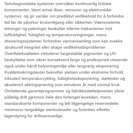
Selvdiagnostiske systemer overvåker kontinuerlig kritiske
komponenter, blant annet låser, sensorer og elektroniske
systemer, og gir varsler om prediktivt vedlikehold for å forhindre
feil før de påvirker brukertilgang eller sikkerhet. Værresistente
tetninger og pakninger beskytter interne mekanismer mot
luftfuktighet, fuktighet og temperatursvingninger, mens
dreneringssystemer forhindrer vannansamling som kan svekke
strukturell integritet eller skape vedlikeholdsproblemer.
Overflatekvaliteten inkluderer fargestabile pigmenter og UV-
beskyttelse som sikrer konsekvent farge og profesjonelt utseende
også under hardt belysningsmiljø eller langvarig eksponering.
Kvalitetssikringstester bekrefter ytelsen under ekstreme forhold,
inkludert temperaturcykling, fuktighetseksponering, støttester og
akselerert aldringsprøving som simulerer år med normal bruk.
Omfattende garantiprogrammer og fabrikksstøttetjenester sikrer
pålitelig drift gjennom hele den forlenget levetiden, mens
standardiserte komponenter og lett tilgjengelige reservedeler
minimerer langsiktige eierkostnader og forenkler effektiv
lagerstyring for driftsansvarlige.