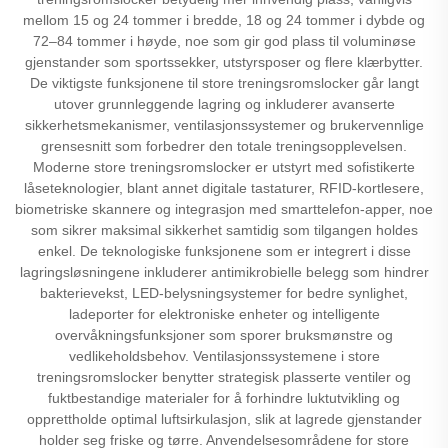
mellom 15 og 24 tommer i bredde, 18 og 24 tommer i dybde og
72–84 tommer i høyde, noe som gir god plass til voluminøse
gjenstander som sportssekker, utstyrsposer og flere klærbytter.
De viktigste funksjonene til store treningsromslocker går langt
utover grunnleggende lagring og inkluderer avanserte
sikkerhetsmekanismer, ventilasjonssystemer og brukervennlige
grensesnitt som forbedrer den totale treningsopplevelsen.
Moderne store treningsromslocker er utstyrt med sofistikerte
låseteknologier, blant annet digitale tastaturer, RFID-kortlesere,
biometriske skannere og integrasjon med smarttelefon-apper, noe
som sikrer maksimal sikkerhet samtidig som tilgangen holdes
enkel. De teknologiske funksjonene som er integrert i disse
lagringsløsningene inkluderer antimikrobielle belegg som hindrer
bakterievekst, LED-belysningsystemer for bedre synlighet,
ladeporter for elektroniske enheter og intelligente
overvåkningsfunksjoner som sporer bruksmønstre og
vedlikeholdsbehov. Ventilasjonssystemene i store
treningsromslocker benytter strategisk plasserte ventiler og
fuktbestandige materialer for å forhindre luktutvikling og
opprettholde optimal luftsirkulasjon, slik at lagrede gjenstander
holder seg friske og tørre. Anvendelsesområdene for store