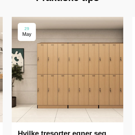
29
May
Hvilke tresorter egner seg