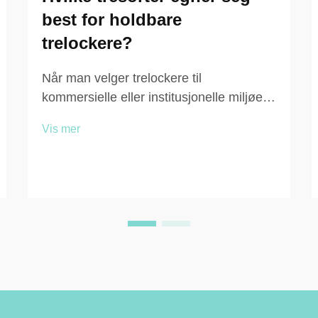
best for holdbare
trelockere?
Når man velger trelockere til
kommersielle eller institusjonelle miljøer,
spiller valget av treverk en avgjørende
Vis mer
rolle for hvor lenge enhetene vil vare,
hvor godt de tåler daglig slitasje og
hvordan de presterer under krevende
forhold. Uansett om ...