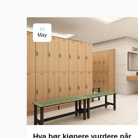
22
May
Hva bør kjøpere vurdere når