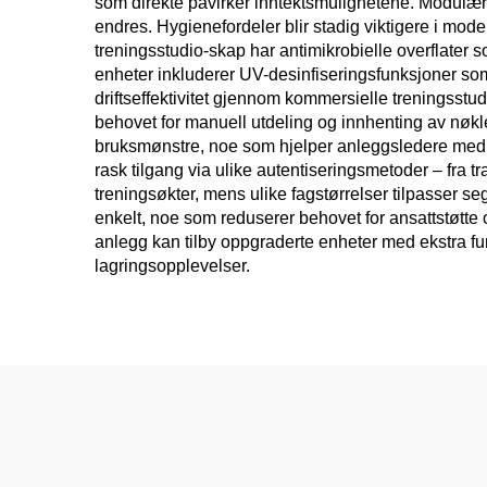
som direkte påvirker inntektsmulighetene. Modulære 
endres. Hygienefordeler blir stadig viktigere i m
treningsstudio-skap har antimikrobielle overflater
enheter inkluderer UV-desinfiseringsfunksjoner so
driftseffektivitet gjennom kommersielle treningsstu
behovet for manuell utdeling og innhenting av nøkl
bruksmønstre, noe som hjelper anleggsledere med å
rask tilgang via ulike autentiseringsmetoder – fra 
treningsøkter, mens ulike fagstørrelser tilpasser s
enkelt, noe som reduserer behovet for ansattstøtte
anlegg kan tilby oppgraderte enheter med ekstra 
lagringsopplevelser.