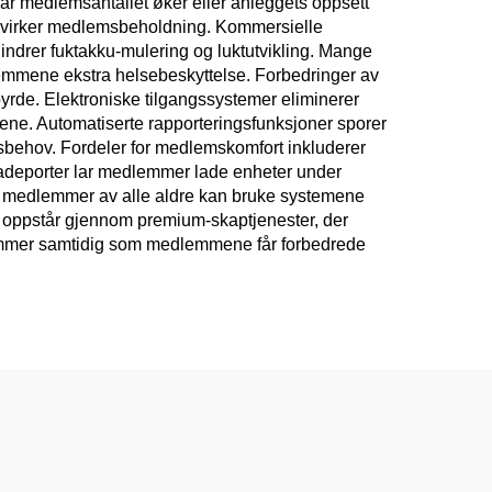
når medlemsantallet øker eller anleggets oppsett
 påvirker medlemsbeholdning. Kommersielle
indrer fuktakku-mulering og luktutvikling. Mange
lemmene ekstra helsebeskyttelse. Forbedringer av
byrde. Elektroniske tilgangssystemer eliminerer
dene. Automatiserte rapporteringsfunksjoner sporer
dsbehov. Fordeler for medlemskomfort inkluderer
v ladeporter lar medlemmer lade enheter under
r at medlemmer av alle aldre kan bruke systemene
er oppstår gjennom premium-skaptjenester, der
rømmer samtidig som medlemmene får forbedrede