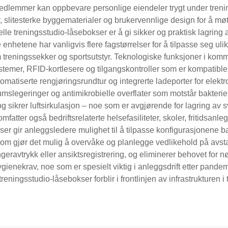
medlemmer kan oppbevare personlige eiendeler trygt under tren
 slitesterke byggematerialer og brukervennlige design for å m
lle treningsstudio-låsebokser er å gi sikker og praktisk lagring
enhetene har vanligvis flere fagstørrelser for å tilpasse seg u
m treningssekker og sportsutstyr. Teknologiske funksjoner i komm
systemer, RFID-kortlesere og tilgangskontroller som er kompatibl
tomatiserte rengjøringsrundtur og integrerte ladeporter for elek
slegeringer og antimikrobielle overflater som motstår bakterie
g sikrer luftsirkulasjon – noe som er avgjørende for lagring a
omfatter også bedriftsrelaterte helsefasiliteter, skoler, fritidsa
ser gir anleggsledere mulighet til å tilpasse konfigurasjonene 
 som gjør det mulig å overvåke og planlegge vedlikehold på av
geravtrykk eller ansiktsregistrering, og eliminerer behovet for nø
ienekrav, noe som er spesielt viktig i anleggsdrift etter pandem
eningsstudio-låsebokser forblir i frontlinjen av infrastrukturen i