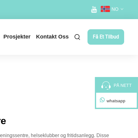
NO
Prosjekter
Kontakt Oss
Få Et Tilbud
PÅ NETT
whatsapp
re
treningssentre, helseklubber og fritidsanlegg. Disse