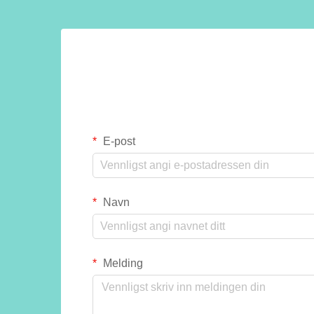
E-post
Navn
Melding