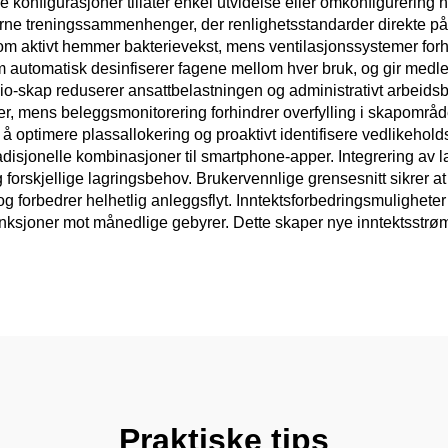
konfigurasjoner tillater enkel utvidelse eller omkonfigurering 
oderne treningssammenhenger, der renlighetsstandarder direkte
 som aktivt hemmer bakterievekst, mens ventilasjonssystemer forh
m automatisk desinfiserer fagene mellom hver bruk, og gir med
dio-skap reduserer ansattbelastningen og administrativt arbeids
er, mens beleggsmonitorering forhindrer overfylling i skapområ
 optimere plassallokering og proaktivt identifisere vedlikehol
tradisjonelle kombinasjoner til smartphone-apper. Integrering a
eg forskjellige lagringsbehov. Brukervennlige grensesnitt sikre
 og forbedrer helhetlig anleggsflyt. Inntektsforbedringsmulighet
funksjoner mot månedlige gebyrer. Dette skaper nye inntektsst
Praktiske tips