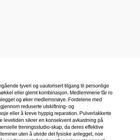
ende tyveri og uautorisert tilgang til personlige
 nøkkel eller glemt kombinasjon. Medlemmene får ro
av anlegget og øker medlemsnøye. Fordelene med
 gjennom reduserte utskiftning- og
asje eller å kreve hyppig reparation. Pulverlakkerte
nne levetiden sikrer en konsekvent avkastning på
ersielle treningsstudio-skap, da deres effektive
dlemmer uten å utvide det fysiske anlegget, noe