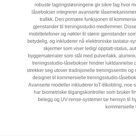
robuste lagringsløsningene gir sikre fag hvor 
låsebokser integrerer avanserte låsemekanismer,
trafikk. Den primære funksjonen til kommersie
gjenstander til treningsstudio-medlemmer. Disse 
mobiltelefoner og nøkler til større gjenstander so
betydelig, og inkluderer nå elektroniske tastatur-
skjermer som viser ledig/ opptatt-status, au
byggematerialer som stål med pulverlakk, aluminium
treningsstudio-låsebokser hindrer luktdannelse o
strekker seg utover tradisjonelle treningssentre og 
designet til kommersielle treningsstudio-låsebok
Avanserte modeller inkluderer IoT-tilkobling, noe
har biometriske tilgangskontroller som bruker fin
belegg og UV-rense-systemer tar hensyn til hyg
kommersielle tr