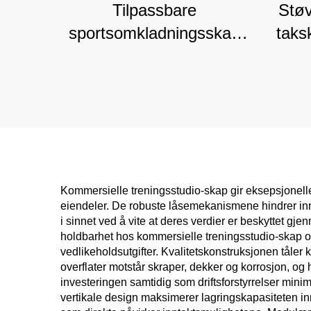
Tilpassbare
Stø
sportsomkladningsskap
taks
for elev-idrettsutøvere og
og s
treningsenter, høytrygg
k
idrettsoppbevaring
Kommersielle treningsstudio-skap gir eksepsjonelle
eiendeler. De robuste låsemekanismene hindrer inn
i sinnet ved å vite at deres verdier er beskyttet
holdbarhet hos kommersielle treningsstudio-skap om
vedlikeholdsutgifter. Kvalitetskonstruksjonen tåler 
overflater motstår skraper, dekker og korrosjon, og 
investeringen samtidig som driftsforstyrrelser mini
vertikale design maksimerer lagringskapasiteten in