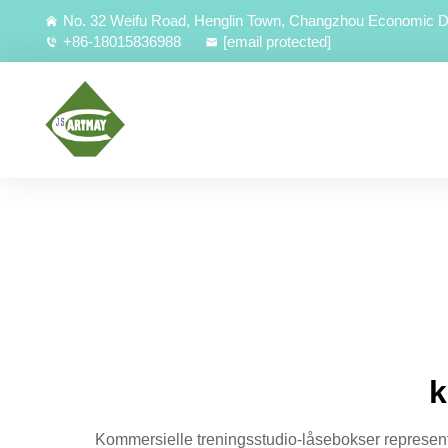
No. 32 Weifu Road, Henglin Town, Changzhou Economic D
+86-18015836988
[email protected]
k
Kommersielle treningsstudio-låsebokser representere