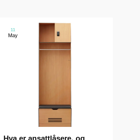
11
1
May
Ma
Hva er ansattlåsere, og
Hv