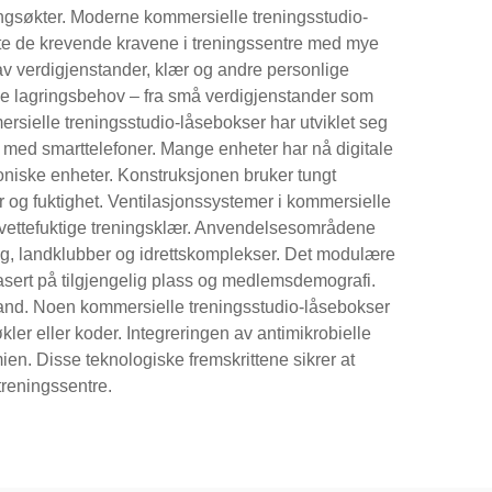
ingsøkter. Moderne kommersielle treningsstudio-
øte de krevende kravene i treningssentre med mye
 av verdigjenstander, klær og andre personlige
like lagringsbehov – fra små verdigjenstander som
ersielle treningsstudio-låsebokser har utviklet seg
e med smarttelefoner. Mange enheter har nå digitale
troniske enheter. Konstruksjonen bruker tungt
r og fuktighet. Ventilasjonssystemer i kommersielle
v svettefuktige treningsklær. Anvendelsesområdene
nlegg, landklubber og idrettskomplekser. Det modulære
basert på tilgjengelig plass og medlemsdemografi.
stand. Noen kommersielle treningsstudio-låsebokser
kler eller koder. Integreringen av antimikrobielle
ien. Disse teknologiske fremskrittene sikrer at
 treningssentre.