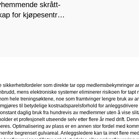
vhemmende skrått-
kap for kjøpesentre
ykehus, kommersiell
lasse slitesterk
oppbevaring
 sikkerhetsfordeler som direkte tar opp medlemsbekymringer angå
brudd, mens elektroniske systemer eliminerer risikoen for tapt
 gjennom hele treningsøktene, noe som framtvinger lengre bruk 
gjøres til betydelige kostnadsparelsforhold for anleggsdrivere
konstant daglig bruk fra hundrevis av medlemmer uten å vise slit
holder et profesjonelt utseende selv etter flere år med drift. De
meres. Optimalisering av plass er en annen stor fordel med komm
nenfor begrenset gulvareal. Anleggsledere kan ta imot flere me