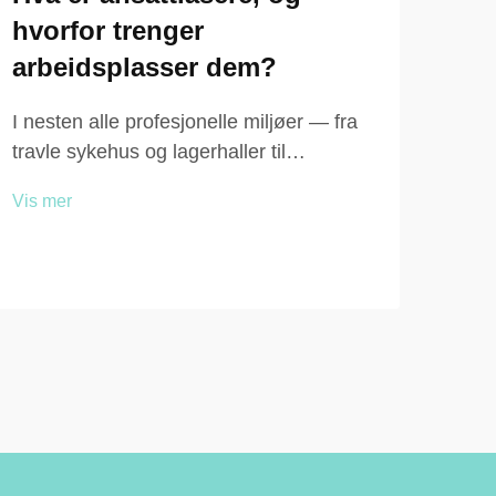
hvorfor trenger
kon
arbeidsplasser dem?
pro
ar
I nesten alle profesjonelle miljøer — fra
eff
travle sykehus og lagerhaller til
kontorbygninger og butikkgulv — er
I mo
Vis mer
spørsmålet om hvor ansatte kan lagre
mang
sine personlige eiendeler trygt mer
pers
betydningsfullt enn det kanskje først
Vis 
prod
virker …
bruke
hånd
beky
pers