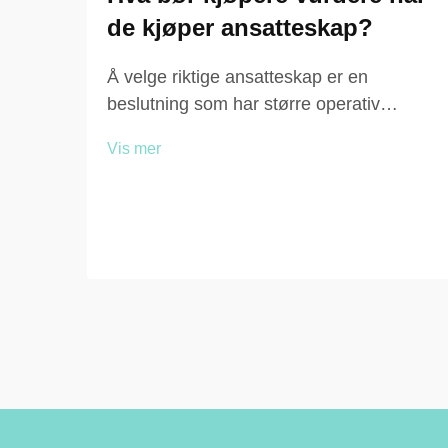
de kjøper ansatteskap?
Å velge riktige ansatteskap er en
beslutning som har større operativ
betydning enn mange driftsledere
Vis mer
opprinnelig antar. Uansett om du utstyrer
et kontorbygg, en fabrikk, en
helseinstitusjon, et treningssenter eller
en skole, har kvaliteten på skapene stor
innvirkning på ...