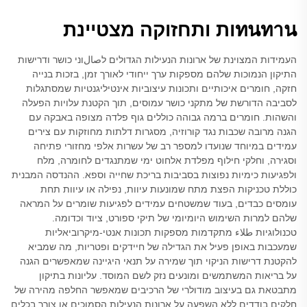
ทนทานות ותחזוקה מצטיינת
העמידות המצוינת של ארונות הנעילות הגדולים לصالוני כושר ודרישות
התיקון הנמוכות שלהם מספקות ערך ייחודי לאורך זמן, בזכות בנייה
חזקה, חומרים איכותיים ותכונות עיצוביות אינטיליגנטיות שמסתגלות
לסביבה הדורשת של מתקני כושר עמוסים, תוך הקטנת עלויות הפעלה
והשהות. חומרים ברמה גבוהה כוללים גוף פלדה מצופה באבקה עם
הגנה מרובה שכבות נגד קורוזיה, מסגרות דלתות מחוזקות עם צירים
עמידים במיוחד שנועדו למספר רב של עשרות אלפי מחזורי פתיחה
וסגירה, וחלקי חילוף מפלדת אלחוט ימי שמתנגדים לחומרה, מלח
ולפגיעות כימיות נפוצות בסביבות בריכת שחייה וספא. ההנדסה המבנית
כוללת טכניקות הפצת מתח שמונעות עיוות, נפילה או עיוות תחת
עומסים כבדים, בעוד שמשטחים עמידים לפגיעות שומרים על המראה
שלהם למרות השימוש היומיומי של תיקי ספורט, ציוד וכדומה.
טכנולוגיות طلاء מתקדמות מספקות תכונות אנטי-מיקרוביאליות
שמעכבות באופן פעיל את הגדילה של חיידקים ופטריות, מה שמביא
להקטנת דרישות הניקוי תוך שמירה על תנאי היגיינה שמאפשרים הגנה
על בריאות המשתמשים ומונעים נזק לשם המוסד. עליונות בתיקון
מתבטאת גם בעיצוב מודולרי של הרכיבים שמאפשר החלפה מהירה של
חלקים בודדים ללא השפעה על ארונות הנעילות הסמוכים או צורך בכלים