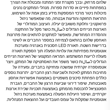
שלהם מרחוק, ובכך מקצרת זמני המתנה ומבטלת את הצורך
במפתחות פיזיים או סדרות ספרות. מנהלי המתקנים נהנים
מיכולות ניטור מרכזי המספקות מידע בזמן אמת על השימוש,
התראות תחזוקה והודעות אבטחה, מה שמאפשר ניהול
פרואקטיבי וחלוקת משאבים יעילה. העיצוב המודולרי של
הארונות הנייחים הגדולים לصالות כושר מקל על ההתקנה
וההסדרה המחודשת, ומאפשר למתקנים להתאים את פתרונות
האחסון שלהם בהתאם לצמיחה במספר החברים או לשינוי
בדרישות השטח. תאורת LED חסכונית באנרגיה ומערכות
אוטומטיות מפחיתות את עלויות הפעלה תוך הספקת תאורה
מעולה לריעות המשתמש. המראה המקצועי של הארונות הנייחים
הגדולים לصالות כושר משפר את האסתטיקה של המתקן, ויוצר
אטמוספרה יוקרתית שמשכה ומחזיקה בחברים, ומעידה על
מחויבות המתקן לאיכות ולשביעות רצון החברים. יתרונות נוספים
כוללים הפחתת סיכונים משפטיים באמצעות אפשרויות אחסון
מאובטחות, שיפור דירוגי שביעות הרצון של החברים, הגברת
הפוטנציאל להכנסות מהמתקן באמצעות תוכניות שכירת ארונות
יוקרתיים, ושיפור היעילות הפעולה באמצעות מערכות ניהול
אוטומטיות שמקלות על עומס העובדים ועל ההוצאות המנהליות.