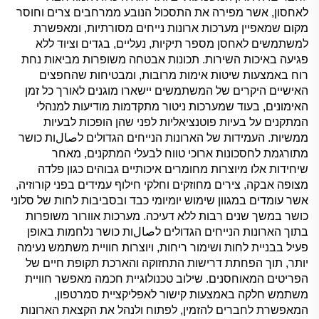
לאחסון, אשר מפירה את התסכול הנובע ממרחבים צרים וחוסר
מקום שמאפיין מערכות ארונות נייחים מסורתיות, ומאפשרת
למשתמשים לאחסן מספר תיקיות, נעליים, בגדים וציוד ללא
פגיעה באיכות השירות. תכונות אבטחה משופרות מביאות נחת
רוח באמצעות שיטות אימות מרובות, ומבטיחות שהחפצים
האישיים היקרים של המשתמשים יישארו מוגנים לאורך כל זמן
האימונים, בעוד שמערכות ניטור מתקדמות מודיעות למנהלי
המתקנים על בעיות פוטנציאליות לפני שהן הופכות לבעיות
ממשיות. העמידות של הארונות הנייחים הגדולים לصالות כושר
מתורגמת לחסכונות ארוכי טווח לבעלי המתקנים, מאחר
שיחידות אלו מיוצרות מחומרים איכותיים גבוהים כגון פלדה
מצופה אבקה, צירים מחוזקים וחלקי חילוף עמידים בפני קורוזיה,
אשר עומדים במגוון שימוש יומיומי כבד ובסביבות לחות של סלוני
כושר במשך שנים רבות ללא דעיכה. מערכות אוורור משופרות
בתוך הארונות הנייחים הגדולים לصالות כושר נלחמות באופן
פעיל בבניית לחות ושימור ריחות, ויוצרות חוויית משתמש נעימה
יותר, תוך הפחתת דרישות התחזוקה והארכת תקופת חיים של
הפריטים המאוחסנים. שילוב טכנולוגיית חכמה מאפשר חוויית
משתמש חלקה באמצעות קישור לאפליקציית סמרטפון,
המאפשרת לחברים להזמין, לפתוח ולנהל את הקצאת הארונות