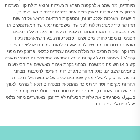
מיוחדים, מה שמביא להקטנת הפרעות בשירות והוצאות לתיקון. מערכות
אבחון עצמי עוקבות באופן רציף אחר רכיבים קריטיים כגון נעילות,
חיישנים ומערכות אלקטרוניות, ומספקות התראות מראש על דרישות
תחזוקה כדי למנוע תקלות לפני שהן משפיעות על גישה המשתמשים או
על האבטחה. חותמות ומחברות עמידות לאוורור מגינות על הרכיבים
הפנימיים מפני לחות, מים ושינויי טמפרטורה, בעוד שמערכות ניקוז
מונעות הצטברות מים שיכולה לפגוע בשלמות המבנית או ליצור בעיות
תחזוקה. איכות הסגסוגת כוללת צבעים עמידים לבלאי ופרוטקציה מפני
קרני UV ששמורים על עקביות הצבע והמראה המקצועי גם בתנאי תאורה
קשים או חשיפה ממושכת. מבחני בקרת איכות מאששים את הביצועים
בתנאים קיצוניים, כולל מחזור טמפרטורות, חשיפה לרטיבות, מבחני
פגיעה ופרוטוקולי גילוי מאיץ שמדמים שנים של שימוש רגיל. תוכניות
אחריות מקיפות ושרותי תמיכה מהמפעל מבטיחים תפעול מהימן לאורך
חיי השירות הארוכים, בעוד שרכיבים סטנדרטיים וחלקי חילוף זמינים
בسهولة מפחיתים את עלויות הבעלות לאורך זמן ומאפשרים ניהול מלאי
יעיל למנהלי המוסדות.