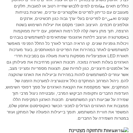
כוללים תאים مقاומים למים ללבוש שחייה רטוב או למגבות, חלקים
מעוצבים עם כריתון לפריטים אלקטרוניים עדינים, וארונות בטיחות
קטנים ואمنיים לפריטים בעלי ערך גבוה כגון תכשיטים, ארנקים
וטלפונים חכמים. העיצוב האנכי מקסם את יעילות השימוש בשטח
הרצפה, תוך מתן גישה קלה לכל רמות האחסון, עם ידיות ממוקמות
באסטרטגיה ועיצוב דלתות ארגונומי שמתאימים למשתמשים בגבהים
ויכולות גופניות שונים. קו הראיה הברור לאורך כל החלל הפנימי מאפשר
למשתמשים לאתר במהירות את הפריטים המאוחסנים, בעוד מערכות
תאורת LED אופציונליות מספקות נראות מעולה גם בסביבות חדרי
הארגזים בעלות תאורה נמוכה. תכונות הארגון מרחיבות את פעילותן גם
אל אלמנטים חיצוניים, כגון לוחיות שם, תצוגות מספריות ומצייני מצב,
אשר עוזרים למשתמשים לזהות במהירות וביעילות את הארגז שהוקצה
להם. ניהול המרחב המתקדם כולל אינטגרציה למערכות הזמנה של
המתקנים, אשר ממקסמת את הקצאת הארגזים על סמך דפוסי השימוש,
העדפות החברים ותקופות הביקוש המרבי, ומבטיחה ניצול מרבי תוך
שמירה על שביעות רצון המשתמשים. תכונות הארגון המקיפות הללו
ממצבות את הארגזים הגדולים למכוני הכושר כאקוסיסטם אחסון שלם,
המשפר את חוויית המשתמש, תומך בייעילות הפעולה של המתקן ועוזר
במטרות השמירה על החברים.