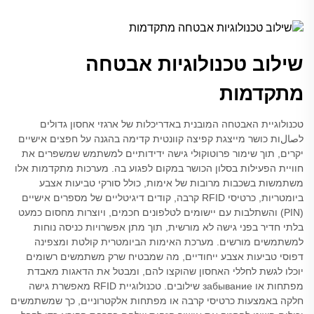
שילוב טכנולוגיות אבטחה
מתקדמות
טכנולוגיית האבטחה המובנית באדריכלות של ארגזי אחסון גדולים
לصالות כושר מייצגת קפיצה קוונטית קדימה בהגנה על חפצים אישיים
יקרים, תוך שימור פרוטוקולי גישה ידידותיים למשתמש שמשפרים את
חוויית הפעילות בסלון הכושר במקום לפגוע בה. מערכות מתקדמות אלו
משתמשות בשכבות מרובות של אימות, כולל סורקי טביעות אצבע
ביומטריות, כרטיסי RFID קרבה, קודים דיגיטליים של מספרים אישיים
(PIN) והשתלבות עם יישומים לטלפונים חכמים, ויוצרות מחסום כמעט
בלתי חדיר בפני גישה לא מורשית, תוך מתן אפשרויות כניסה נוחות
למשתמשים מורשים. מערכת האימות הביומטרית קולטת ומצפינה
דפוסי טביעות אצבע ייחודיים, מה שמבטיח שרק משתמשים רשומים
יוכלו לגשת לחללי האחסון שהוקצו להם, ומבטל את הדאגות מאבדת
מפתחות או забывание שילובים. טכנולוגיית RFID מאפשרת גישה
חלקה באמצעות כרטיסי קרבה או מפתחות אלקטרוניים, כך שמשתמשים