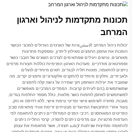
תכונות מתקדמות לניהול וארגון
המרחב
יכולות ניהול המרחב الاستثنאיות של הארגזים הגדולים למכוני הכושר
הופכות את אחסון החפצים מאילוץ ליתרון, ומספקות פתרונות
מאורגנים, נגישים ויעילים שמתאימים לצרכים השונים של חובבי כושר
וספורטאים מודרניים. מערכות הארגון הפנימיות כוללות תצורות מדפים
ניתנים להתאמה, מוטות תליה לבגדים, תאים מיוחדים לנעלים
ולאביזרים, וחלקים מיוחדים להתקנים אלקטרוניים וחפצים יקרים, מה
שמגביר את יעילות האחסון תוך שמירה על גישה קלה לחפצים
שמשתמשים בהם לעיתים קרובות. הממדים המרביים מאפשרים
למשתמשים לאחסן לוחמות כושר מלאות, כולל מספר החלפות בגדים,
מגבות, סחורה לשימוש אישי ופריטי טיפוח אישי, ללא דחיסה או נזק,
בעוד אזורי התחבושת המיועדים מבטיחים זרימת אוויר מתאימה סביב
הפריטים המאוחסנים. רכיבי הפנים המודולריים ניתנים להתאמה לפי
העדפות פרטניות, עם מדפים ניתנים להסרה, קרסי התלייה ניתנים
להתאמה ומחיצות שניתנות لإعادة תצורה, אשר מתאמות את עצמן
לצרכי אחסון משתנים במהלך היום או עונה. אזורים מיוחדים לאחסון