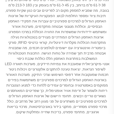
38 ל-61 ס"מ ברוחב, בין 45 ל-61 ס"מ בעומק ובין 183 ל-213 ס"מ
בגובה, מה שמביא למספק מקום רב לפריטים עבים כגון שקיות ספורט,
תיבות ציוד ומספר החלפות לבוש. הפונקציות העיקריות של ארונות
האחסון הגדולים למרכזים ספורטיביים עוברות את תפקידי האחסון
הבסיסיים, וכוללות מנגנוני אבטחה מתקדמים, מערכות אוורור
ומשתמש-ידידותיות שמשפרות את החוויה הכוללת במרכז הספורט.
ארונות האחסון הגדולים המודרניים מצוידים בטכנולוגיות נעילה
מתקדמות הכוללות מקלדות דיגיטליות, קוראי כרטיסי RFID, סורקי
ביומטריה ואינטגרציה עם יישומים לטלפונים חכמים, מה שמבטיח
אבטחה מרבית תוך שמירה על נוחות הגישה. התכונות הטכנולוגיות
המשולבות בפתרונות האחסון הללו כוללות שכבת כיסוי
אנטי-מיקרוביאלית שמעכבת את צמיחת חיידקים, מערכות תאורה LED
לשיפור הנראות, יציאות טעינה להתקנים אלקטרוניים ויכולות ניטור
חכמות שמעקובות אחר דפוסי השימוש וצרכי התיקון. מערכות האוורור
בארונות האחסון הגדולים למרכזים ספורטיביים משתמשות בפירים
ממוקמים באסטרטגיה ובחומרים עמידים ללחות כדי למנוע הצטברות
ריחות ולשמור על זרימת אוויר אופטימלית, כך שפריטים המאוחסנים
נשארים טריים ויבשים. תחומי היישום של ארונות האחסון הגדולים
למרכזים ספורטיביים משתרעים על פני מגוון רחב של מרחבים, כולל
מרכזי ספורט מסחריים, מתקני בידור באוניברסיטאות, מרכזי בריאות
ארגוניים, מתחמי ספורט, בריכות שחייה ומחלקות שיקום.