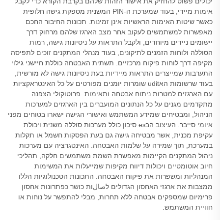
יכולים פשוט להחזיק את אישור הזהות שלהם בקרבת הקורא כדי לקבל
אימות מיידי, בעוד שמערכת ה-PIN המשנית מספקת גישה חלופית
כאשר שיטות האימות הראשיות אינן זמינות. תכונות החיבור החכם
מאפשרות למשתמשים לעקוב אחר מצב הארגז שלהם מרחוק דרך
יישומים ניידים מיוחדים, ולקבל התראות על ניסיונות גישה, רמות
הסוללה ולוחות הזמנים לתיקונים, בעוד מנהלי המתקנים זוכים לתפיסה
מקיפה דרך לוחות פיקוח מרכזיים. תשתית האבטחה כוללת חיישני גילוי
התערבות שמייצרים התראות מיידיות בעת ניסיונות גישה לא מורשית,
בעוד שרשומות האudit שומרות יומנים מפורטים על כל האינטראקציות
עם הארגזים למטרות ניתוח אבטחה ותאימות. פרוטוקולי הצפנה
מתקדמים מגנים על כל הנתונים המועברים בין הארגזים למערכות
הניהול, ומבטיחים שמידע המשתמש ואישורי הגישה ישארו בטוחים מפני
איומי סייבר. העיצוב הבез סיכון כולל מערכות סוללה משנית ויכולת
עקיפת מכנית, אשר מבטיחה גישה גם בעת הפסקות חשמל או תקלות
במערכת, תוך שמירה על שלמות האבטחה. האינטגרציה עם מערכות
ניהול המתקנים הקיימות מאפשרת השמת משתמשים חלקה, תהליכי
חיוב אוטומטיים ויכולות דיווח מקיפות שמייעלות את המשימות
המנהליות ומשפרות את פיקוח האבטחה. התכונות הטכנולוגיות הללו
ממצבות את ארגזי האחסון הגדולים לصالות כושר כפתרונות אחסון
פרימיום שמספקים אבטחה ללא תחרות, מבלי להתפשר על נוחות או
חוויית המשתמש.