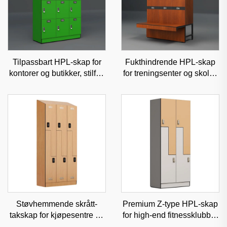
Tilpassbart HPL-skap for
Fukthindrende HPL-skap
kontorer og butikker, stilfull
for treningsenter og skoler,
og lavvedlikeholdende
slitesterk kommersiell
kommersiell oppbevaring
oppbevaring med
tilpasningsmuligheter
Støvhemmende skrått-
Premium Z-type HPL-skap
takskap for kjøpesentre og
for high-end fitnessklubber
sykehus, kommersiell
og spaer, fuktbestandig