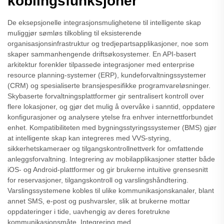
koblingsfunksjoner
De eksepsjonelle integrasjonsmulighetene til intelligente skap
muliggjør sømløs tilkobling til eksisterende
organisasjonsinfrastruktur og tredjepartsapplikasjoner, noe som
skaper sammanhengende driftsøkosystemer. En API-basert
arkitektur forenkler tilpassede integrasjoner med enterprise
resource planning-systemer (ERP), kundeforvaltningssystemer
(CRM) og spesialiserte bransjespesifikke programvareløsninger.
Skybaserte forvaltningsplattformer gir sentralisert kontroll over
flere lokasjoner, og gjør det mulig å overvåke i sanntid, oppdatere
konfigurasjoner og analysere ytelse fra enhver internettforbundet
enhet. Kompatibiliteten med bygningsstyringssystemer (BMS) gjør
at intelligente skap kan integreres med VVS-styring,
sikkerhetskameraer og tilgangskontrollnettverk for omfattende
anleggsforvaltning. Integrering av mobilapplikasjoner støtter både
iOS- og Android-plattformer og gir brukerne intuitive grensesnitt
for reservasjoner, tilgangskontroll og varslingshåndtering.
Varslingssystemene kobles til ulike kommunikasjonskanaler, blant
annet SMS, e-post og pushvarsler, slik at brukerne mottar
oppdateringer i tide, uavhengig av deres foretrukne
kommunikasjonsmåte. Integrering med