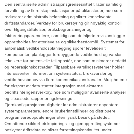
Den sentraliserte administrasjonsgrensesnittet tillater samtidig
forvaltning av flere skapinstallasjoner på ulike steder, noe som
reduserer administrativ belastning og sikrer konsekvente
driftsstandarder. Verktøy for brukerstyring gir nøyaktig kontroll
over tilgangstillatelser, bruksbegrensninger og
faktureringsparametere, samtidig som detaljerte revisjonslogger
opprettholdes for etterlevelse og sikkerhetsformål. Systemet for
automatisk vedlikeholdsplanlegging sporer levetiden til
komponenter, planlegger forebyggende vedlikehold og varsler
teknikere før potensielle feil oppstår, noe som minimerer nedetid
og reparasjonskostnader. Tilpassbare varslingssystemer holder
interessenter informert om systemstatus, bruksvarsler og
vedlikehovsbehov via flere kommunikasjonskanaler. Mulighetene
for eksport av data støtter integrasjon med eksterne
bedriftsintelligensverktøy, noe som muliggjør avanserte analyser
og tilpassede rapporteringsløsninger.
Fjernkonfigurasjonsmuligheter lar administratorer oppdatere
systemparametere, endre brukerinnstillinger og distribuere
programvareoppdateringer uten fysisk besøk på stedet.
Omfattende sikkerhetskopierings- og gjenopprettingsystemer
beskytter driftsdata og sikrer forretningskontinuitet under