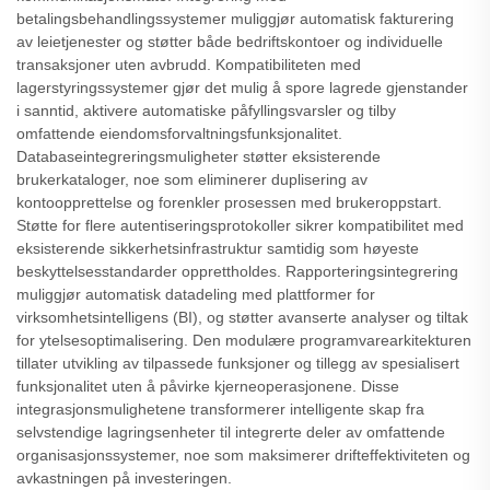
betalingsbehandlingssystemer muliggjør automatisk fakturering
av leietjenester og støtter både bedriftskontoer og individuelle
transaksjoner uten avbrudd. Kompatibiliteten med
lagerstyringssystemer gjør det mulig å spore lagrede gjenstander
i sanntid, aktivere automatiske påfyllingsvarsler og tilby
omfattende eiendomsforvaltningsfunksjonalitet.
Databaseintegreringsmuligheter støtter eksisterende
brukerkataloger, noe som eliminerer duplisering av
kontoopprettelse og forenkler prosessen med brukeroppstart.
Støtte for flere autentiseringsprotokoller sikrer kompatibilitet med
eksisterende sikkerhetsinfrastruktur samtidig som høyeste
beskyttelsesstandarder opprettholdes. Rapporteringsintegrering
muliggjør automatisk datadeling med plattformer for
virksomhetsintelligens (BI), og støtter avanserte analyser og tiltak
for ytelsesoptimalisering. Den modulære programvarearkitekturen
tillater utvikling av tilpassede funksjoner og tillegg av spesialisert
funksjonalitet uten å påvirke kjerneoperasjonene. Disse
integrasjonsmulighetene transformerer intelligente skap fra
selvstendige lagringsenheter til integrerte deler av omfattende
organisasjonssystemer, noe som maksimerer drifteffektiviteten og
avkastningen på investeringen.