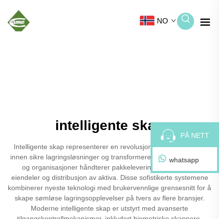
NO
intelligente skap
PÅ NETT
Intelligente skap representerer en revolusjonerende fremgang
innen sikre lagringsløsninger og transformerer hvordan bedrifter
whatsapp
og organisasjoner håndterer pakkeleveringer, personlige
eiendeler og distribusjon av aktiva. Disse sofistikerte systemene
kombinerer nyeste teknologi med brukervennlige grensesnitt for å
skape sømløse lagringsopplevelser på tvers av flere bransjer.
Moderne intelligente skap er utstyrt med avanserte
tilgangskontrollmekanismer, inkludert biometriske skannere,