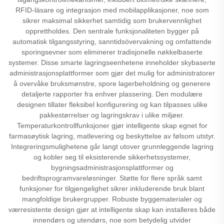
RFID-läsare og integrasjon med mobilapplikasjoner, noe som
sikrer maksimal sikkerhet samtidig som brukervennlighet
opprettholdes. Den sentrale funksjonaliteten bygger på
automatisk tilgangsstyring, sanntidsövervakning og omfattende
sporingsevner som eliminerer tradisjonelle nøkkelbaserte
systemer. Disse smarte lagringseenhetene inneholder skybaserte
administrasjonsplattformer som gjør det mulig for administratorer
å overvåke bruksmønstre, spore lagerbeholdning og generere
detaljerte rapporter fra enhver plassering. Den modulære
designen tillater fleksibel konfigurering og kan tilpasses ulike
pakkestørrelser og lagringskrav i ulike miljøer.
Temperaturkontrollfunksjoner gjør intelligente skap egnet for
farmasøytisk lagring, matlevering og beskyttelse av følsom utstyr.
Integreringsmulighetene går langt utover grunnleggende lagring
og kobler seg til eksisterende sikkerhetssystemer,
bygningsadministrasjonsplattformer og
bedriftsprogramvareløsninger. Støtte for flere språk samt
funksjoner for tilgjengelighet sikrer inkluderende bruk blant
mangfoldige brukergrupper. Robuste byggematerialer og
værresistente design gjør at intelligente skap kan installeres både
innendørs og utendørs, noe som betydelig utvider