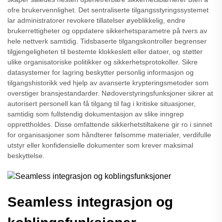
ofre brukervennlighet. Det sentraliserte tilgangsstyringssystemet
lar administratorer revokere tillatelser øyeblikkelig, endre
brukerrettigheter og oppdatere sikkerhetsparametre på tvers av
hele nettverk samtidig. Tidsbaserte tilgangskontroller begrenser
tilgjengeligheten til bestemte klokkeslett eller datoer, og støtter
ulike organisatoriske politikker og sikkerhetsprotokoller. Sikre
datasystemer for lagring beskytter personlig informasjon og
tilgangshistorikk ved hjelp av avanserte krypteringsmetoder som
overstiger bransjestandarder. Nødoverstyringsfunksjoner sikrer at
autorisert personell kan få tilgang til fag i kritiske situasjoner,
samtidig som fullstendig dokumentasjon av slike inngrep
opprettholdes. Disse omfattende sikkerhetstiltakene gir ro i sinnet
for organisasjoner som håndterer følsomme materialer, verdifulle
utstyr eller konfidensielle dokumenter som krever maksimal
beskyttelse.
Seamless integrasjon og