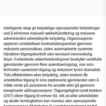
klasse slitesterk
klassifisert oppbevaring
oppbevaring
Intelligente skap gir betydelige operasjonelle forbedringer
ved å eliminere manuell nøkkelhåndtering og redusere
administrativt arbeidsbyrde betydelig. Organisasjoner
opplever umiddelbare kostnadsbesparelser gjennom
reduserte personalkrav, siden automatiserte systemer
håndterer tilgangskontroll uten konstant menneskelig
tilsyn. Forbedrede sikkerhetsfunksjoner beskytter verdifulle
gjenstander gjennom flere autentiseringslag, noe som
forhindrer uautorisert tilgang og reduserer tyveri dramatisk.
Tids-effektiviteten øker betydelig, siden brukere får
umiddelbar tilgang til sine oppbevarte gjenstander uten å
måtte vente på assistanse fra ansatte eller gå gjennom
kompliserte utlånsprosedyrer. Tilgjengelighet rundt klokken
(24/7) sikrer tilgang til enhver tid, slik at ulike arbeidstider
og akutte hentingbehov kan ivaretas uten operasjonelle