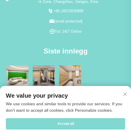
nt Zone, Changzhou, Jiangsu, Kina
+86-18015836988
[email protected]
Tid: 24/7 Online
Siste innlegg
We value your privacy
We use cookies and similar tools to provide our services. If you
don't want to accept all cookies, click Personalize cookies.
Copyright © 2026 Jiangsu Cartmay Industrial Co.,Ltd. Alle rettigheter
Accept all
reservert -
Personvernpolicy