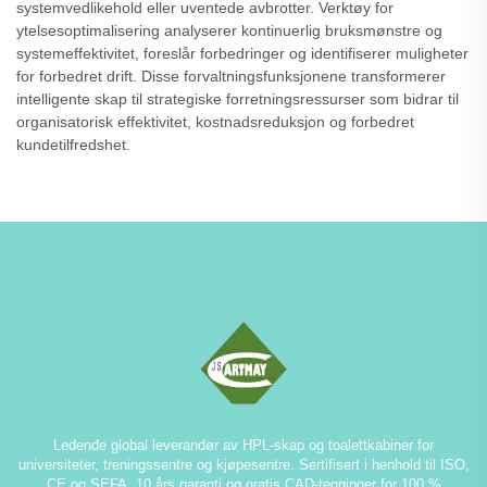
systemvedlikehold eller uventede avbrotter. Verktøy for
ytelsesoptimalisering analyserer kontinuerlig bruksmønstre og
systemeffektivitet, foreslår forbedringer og identifiserer muligheter
for forbedret drift. Disse forvaltningsfunksjonene transformerer
intelligente skap til strategiske forretningsressurser som bidrar til
organisatorisk effektivitet, kostnadsreduksjon og forbedret
kundetilfredshet.
Ledende global leverandør av HPL-skap og toalettkabiner for
universiteter, treningssentre og kjøpesentre. Sertifisert i henhold til ISO,
CE og SEFA. 10 års garanti og gratis CAD-tegninger for 100 %