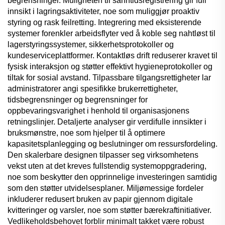
begrensninger. Muligheten til sanntidsregistrering gir full
innsikt i lagringsaktiviteter, noe som muliggjør proaktiv
styring og rask feilretting. Integrering med eksisterende
systemer forenkler arbeidsflyter ved å koble seg nahtløst til
lagerstyringssystemer, sikkerhetsprotokoller og
kundeserviceplattformer. Kontaktløs drift reduserer kravet til
fysisk interaksjon og støtter effektivt hygieneprotokoller og
tiltak for sosial avstand. Tilpassbare tilgangsrettigheter lar
administratorer angi spesifikke brukerrettigheter,
tidsbegrensninger og begrensninger for
oppbevaringsvarighet i henhold til organisasjonens
retningslinjer. Detaljerte analyser gir verdifulle innsikter i
bruksmønstre, noe som hjelper til å optimere
kapasitetsplanlegging og beslutninger om ressursfordeling.
Den skalerbare designen tilpasser seg virksomhetens
vekst uten at det kreves fullstendig systemoppgradering,
noe som beskytter den opprinnelige investeringen samtidig
som den støtter utvidelsesplaner. Miljømessige fordeler
inkluderer redusert bruken av papir gjennom digitale
kvitteringer og varsler, noe som støtter bærekraftinitiativer.
Vedlikeholdsbehovet forblir minimalt takket være robust