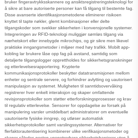
bruker fingeravtrykksskannere og ansiktsregistreringsteknologi for
å sikre at bare autoriserte personer kan få tilgang til bestemte fag.
Disse avanserte identifikasjonsmetodene eliminerer risikoen
knyttet til tapte nøkler, glemt kombinasjoner eller delte
tilgangskoder som svekker sikkerheten i konvensjonelle systemer.
Integreringen av RFID-teknologi muliggjør sømløs tilgang via
nærhetskort eller innebygde mikrochips, og gir sikre men likevel
praktiske inngangsmetoder i miljøer med høy trafikk. Mobilt app-
kobling lar brukere låse opp fag på avstand, samtidig som
detaljerte tilgangslogger opprettholdes for sikkerhetsgranskninger
og etterlevelsesrapportering. Krypterte
kommunikasjonsprotokoller beskytter datatransmisjonen mellom
enheter og sentrale servere, og forhindrer avlytting og uautorisert
manipulasjon av systemet. Muligheten til sanntidsovervåking
registrerer hver enkelt interaksjon og skaper omfattende
revisjonsprotokoller som støtter etterforskningsprosesser og krav
til regulativ etterlevelse. Sensorer for oppdagelse av forsøk på
manipulering varsler umiddelbart administratorer om eventuelle
uautoriserte fysiske inngrep, og utløser automatisk
sikkerhetsprotokoller samt varslingssystemer. Alternativer for
flerfaktorautentisering kombinerer ulike verifikasjonsmetoder og
skaper således nesten upenetrerbare sikkerhetsbarrierer uten å