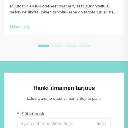
Muutostilojen lukkotelineet ovat erityisesti suunniteltuja
säilytysyksiköitä, joiden tarkoituksena on tarjota turvallista,
hygieenistä ja järjesteltyä henkilökohtaisten esineiden
säilytystä ympäristöissä, joissa ihmiset joutuvat vaihtamaan
Näytä lisää
vaatteitaan tai säilyttämään tavaroitaan tilapäisesti. Nämä
tarkoitukseen suunnitellut säilytysratkaisut ...
Hanki ilmainen tarjous
Edustajamme ottaa sinuun yhteyttä pian.
Sähköposti
0/100