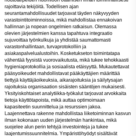
rajoittavia tekijöitä. Todellisen ajan
seurantamahdollisuudet tarjoavat täyden näkyvyyden
varastointitoiminnoissa, mikä mahdollistaa ennakoivan
hallinnan ja nopean ongelmien ratkaisun. Olemassa
olevien järjestelmien kanssa tapahtuva integraatio
sujuvoittaa työnkulkuja ja yhdistää saumattomasti
varastonhallintaan, turvaprotokolliin ja
asiakaspalvelualustoihin. Kosketukseton toimintatapa
vähentää fyysistä vuorovaikutusta, mikä tukee tehokkaasti
hygieniaprotokollia ja sosiaalista etäisyyttä. Mukautettavat
pääsyoikeudet mahdollistavat pääkäyttäjien määrittää
tiettyjä käyttäjäoikeuksia, aikarajoituksia ja säilytysajan
rajoituksia organisaation sisäisten sääntöjen mukaisesti.
Yksityiskohtaiset analytiikka-työkalut tarjoavat arvokkaita
tietoja käyttötapoista, mikä auttaa optimoimaan
kapasiteetin suunnittelua ja resurssien jakoa.
Laajennettava rakenne mahdollistaa liiketoiminnan kasvun
ilman kokonaan uuden järjestelmän hankintaa, mikä
suojelee alun perin tehtyjä investointeja ja tukee
laajentumissuunnitelmia. Ympäristöhyödyt sisältävät