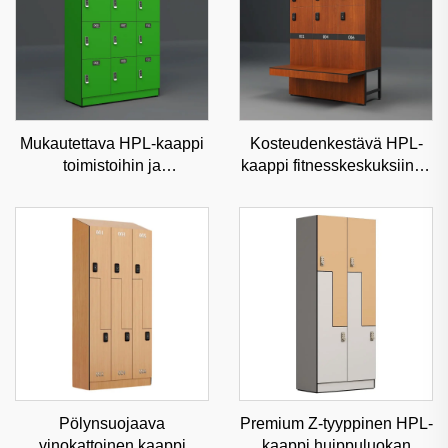
Mukautettava HPL-kaappi
Kosteudenkestävä HPL-
toimistoihin ja
kaappi fitnesskeskuksiin ja
vähittäiskauppoihin,
kouluihin, kestävä
tyylikäs ja vähän
kaupallinen varastointi
huollettava kaupallinen
mukautettavilla
varastointi
vaihtoehdoilla
Pölynsuojaava
Premium Z-tyyppinen HPL-
vinokattoinen kaappi
kaappi huippuluokan