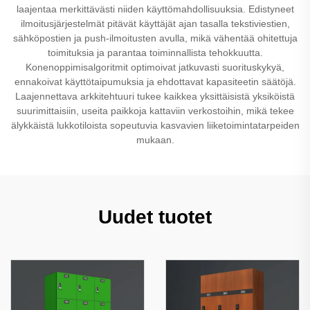
laajentaa merkittävästi niiden käyttömahdollisuuksia. Edistyneet
ilmoitusjärjestelmät pitävät käyttäjät ajan tasalla tekstiviestien,
sähköpostien ja push-ilmoitusten avulla, mikä vähentää ohitettuja
toimituksia ja parantaa toiminnallista tehokkuutta.
Konenoppimisalgoritmit optimoivat jatkuvasti suorituskykyä,
ennakoivat käyttötaipumuksia ja ehdottavat kapasiteetin säätöjä.
Laajennettava arkkitehtuuri tukee kaikkea yksittäisistä yksiköistä
suurimittaisiin, useita paikkoja kattaviin verkostoihin, mikä tekee
älykkäistä lukkotiloista sopeutuvia kasvavien liiketoimintatarpeiden
mukaan.
Uudet tuotet