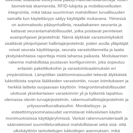
biometrisiä skannereita, RFID-lukijoita ja mobiilisovellusten
integrointia, mikä takaa suurimman mahdollisen turvallisuuden
samalla kun käytettävyys säilyy käyttäjälle mukavana. Ytimessä
on automatisoitu pääsynhallinta, reaaliaikainen seuranta ja
kattavat seurantamahdollisuudet, jotka poistavat perinteiset
avainpohjaiset järjestelmät. Nämä älykkäät varastointiyksiköt
sisältävät pilvipohjaiset hallintajärjestelmät, joiden avulla ylläpitäjät
voivat seurata käyttötapoja, seurata varastotilannetta ja laatia
yksityiskohtaisia raportteja mistä tahansa paikasta. Modulaarinen
rakenne mahdollistaa joustavan konfiguroinnin, joka sopeutuu
erilaisiin pakettikokoihin ja varastointivaatimuksiin eri
ympäristöissä. Lämpötilan säätöominaisuudet tekevät älykkäistä
lukkotiloista sopivia lääkkeiden varastointiin, ruuan toimitukseen ja
herkkiä laitteita suojaavaan käyttöön. Integrointimahdollisuudet
ulottuvat yksinkertaisen varastoinnin yli ja kytkentä tapahtuu
olemassa oleviin turvajärjestelmiin, rakennushallintajärjestelmiin ja
yrityssovellusratkaisuihin. Monikielisyys- ja
esteettömyysominaisuudet varmistavat inklusiivisen käytön
monimuotoisissa käyttäjäryhmissä. Vankat rakennusmateriaalit ja
säänsietoiset suunnitteluratkaisut mahdollistavat sekä sisä- että
ulkokäyttöön tarkoitettujen lukkotilojen asennuksen, mikä