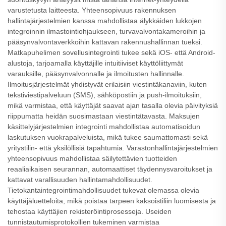
varustetusta laitteesta. Yhteensopivuus rakennuksen
hallintajärjestelmien kanssa mahdollistaa älykkäiden lukkojen
integroinnin ilmastointiohjaukseen, turvavalvontakameroihin ja
pääsynvalvontaverkkoihin kattavan rakennushallinnan tueksi.
Matkapuhelimen sovellusintegrointi tukee sekä iOS- että Android-
alustoja, tarjoamalla käyttäjille intuitiiviset käyttöliittymät
varauksille, pääsynvalvonnalle ja ilmoitusten hallinnalle.
Ilmoitusjärjestelmät yhdistyvät erilaisiin viestintäkanaviin, kuten
tekstiviestipalveluun (SMS), sähköpostiin ja push-ilmoituksiin,
mikä varmistaa, että käyttäjät saavat ajan tasalla olevia päivityksiä
riippumatta heidän suosimastaan viestintätavasta. Maksujen
käsittelyjärjestelmien integrointi mahdollistaa automatisoidun
laskutuksen vuokrapalveluista, mikä tukee saumattomasti sekä
yritystilin- että yksilöllisiä tapahtumia. Varastonhallintajärjestelmien
yhteensopivuus mahdollistaa säilytettävien tuotteiden
reaaliaikaisen seurannan, automaattiset täydennysvaroitukset ja
kattavat varallisuuden hallintamahdollisuudet.
Tietokantaintegrointimahdollisuudet tukevat olemassa olevia
käyttäjäluetteloita, mikä poistaa tarpeen kaksoistiliin luomisesta ja
tehostaa käyttäjien rekisteröintiprosesseja. Useiden
tunnistautumisprotokollien tukeminen varmistaa