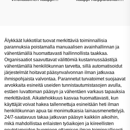
ostoskeskuksiin ja
fitnessklubeihin ja spaihin,
sairaaloihin, kaupallista
kosteudenvastaista
käyttöä varten suunniteltu
luokiteltua varastointia
kestävä varastointi
Älykkäät lukkotilat tuovat merkittäviä toiminnallisia
parannuksia poistamalla manuaalisen avainhallinnan ja
vähentämällä huomattavasti hallinnollista taakkaa.
Organisaatiot saavuttavat välittömiä kustannussäästöjä
vähentämällä henkilökunnan tarvetta, sillä automatisoidut
järjestelmät hoitavat pääsynvalvonnan ilman jatkuvaa
ihmispohjaista valvontaa. Parannetut turvatoimet suojaavat
arvokkaita esineitä useiden tunnistautumistasojen avulla,
estäen luvattoman pääsyn ja vähentäen varkaus tapauksia
merkittävästi. Aikatehokkuus kasvaa huomattavasti, kun
käyttäjät voivat hakea tallennettuja esineitään heti ilman
henkilökunnan apua tai monimutkaisia lainausmenettelyjä.
24/7-saatavuus takaa jatkuvan pääsyn kaikkiin aikoihin,
mikä mahdollistaa erilaisten työaikojen ja kiireellisten
noutotarpeiden huomioon ottamisen ilman toiminnallisesti