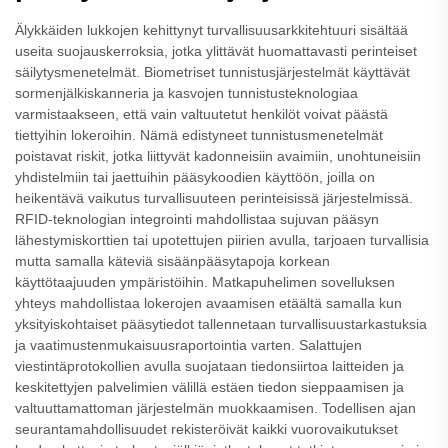
Älykkäiden lukkojen kehittynyt turvallisuusarkkitehtuuri sisältää
useita suojauskerroksia, jotka ylittävät huomattavasti perinteiset
säilytysmenetelmät. Biometriset tunnistusjärjestelmät käyttävät
sormenjälkiskanneria ja kasvojen tunnistusteknologiaa
varmistaakseen, että vain valtuutetut henkilöt voivat päästä
tiettyihin lokeroihin. Nämä edistyneet tunnistusmenetelmät
poistavat riskit, jotka liittyvät kadonneisiin avaimiin, unohtuneisiin
yhdistelmiin tai jaettuihin pääsykoodien käyttöön, joilla on
heikentävä vaikutus turvallisuuteen perinteisissä järjestelmissä.
RFID-teknologian integrointi mahdollistaa sujuvan pääsyn
lähestymiskorttien tai upotettujen piirien avulla, tarjoaen turvallisia
mutta samalla käteviä sisäänpääsytapoja korkean
käyttötaajuuden ympäristöihin. Matkapuhelimen sovelluksen
yhteys mahdollistaa lokerojen avaamisen etäältä samalla kun
yksityiskohtaiset pääsytiedot tallennetaan turvallisuustarkastuksia
ja vaatimustenmukaisuusraportointia varten. Salattujen
viestintäprotokollien avulla suojataan tiedonsiirtoa laitteiden ja
keskitettyjen palvelimien välillä estäen tiedon sieppaamisen ja
valtuuttamattoman järjestelmän muokkaamisen. Todellisen ajan
seurantamahdollisuudet rekisteröivät kaikki vuorovaikutukset