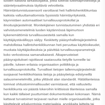
luoden kattavia tarkastusjälkiä, jotka tukevat tutkintaprosesseja ja
sääntelyvaatimuksia täyttäviä velvoitteita.
Häirintäntunnistussensorit varoittavat heti hallintohenkilökuntaa
kaikista valtuuttamattomista fyysisistä häirintäyrityksistä,
käynnistäen automaattiset turvallisuusprotokollat ja
ilmoitusjärjestelmät. Monitekijäinen tunnistautuminen yhdistää eri
vahvistusmenetelmiä luoden käytännössä läpimurtoon
kykenemättömiä turvallisuusesteitä samalla kun
käyttäjäystävällisyys säilyy. Keskitetty pääsynhallintajärjestelmä
mahdollistaa hallintohenkilökunnan heti peruuttaa käyttöoikeudet,
muokata käyttäjäoikeuksia ja päivittää turvallisuusparametrejä
koko verkostossa samanaikaisesti. Aikaperusteiset
pääsyrajoitukset rajoittavat saatavuutta tietyille tunneille tai
päiville, tukeen erilaisia organisaation politiikkoja ja
turvallisuusprotokollia. Turvalliset tietojen tallennusjärjestelmät
suojaavat henkilökohtaisia tietoja ja pääsytietoja edistyneillä
salausmenetelmillä, jotka ylittävät alan standardit. Hätätilanteissa
toimivat ohitustoiminnallisuudet varmistavat, että valtuutettu
henkilökunta voi päästä lokeroihin kriittisissä tilanteissa samalla
kun kaikki tällaiset puuttumiset dokumentoidaan kokonaan. Nämä
kattavat turvatoimet tarjoavat rauhan mielle organisaatioille, jotka
käsittelevät arkaluontoisia materiaaleja, arvokkaita laitteita tai