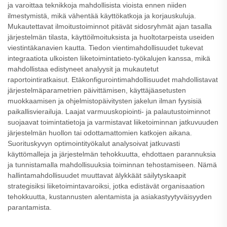
ja varoittaa teknikkoja mahdollisista vioista ennen niiden
ilmestymistä, mikä vähentää käyttökatkoja ja korjauskuluja.
Mukautettavat ilmoitustoiminnot pitävät sidosryhmät ajan tasalla
järjestelmän tilasta, käyttöilmoituksista ja huoltotarpeista useiden
viestintäkanavien kautta. Tiedon vientimahdollisuudet tukevat
integraatiota ulkoisten liiketoimintatieto-työkalujen kanssa, mikä
mahdollistaa edistyneet analyysit ja mukautetut
raportointiratkaisut. Etäkonfigurointimahdollisuudet mahdollistavat
järjestelmäparametrien päivittämisen, käyttäjäasetusten
muokkaamisen ja ohjelmistopäivitysten jakelun ilman fyysisiä
paikallisvierailuja. Laajat varmuuskopiointi- ja palautustoiminnot
suojaavat toimintatietoja ja varmistavat liiketoiminnan jatkuvuuden
järjestelmän huollon tai odottamattomien katkojen aikana.
Suorituskyvyn optimointityökalut analysoivat jatkuvasti
käyttömalleja ja järjestelmän tehokkuutta, ehdottaen parannuksia
ja tunnistamalla mahdollisuuksia toiminnan tehostamiseen. Nämä
hallintamahdollisuudet muuttavat älykkäät säilytyskaapit
strategisiksi liiketoimintavaroiksi, jotka edistävät organisaation
tehokkuutta, kustannusten alentamista ja asiakastyytyväisyyden
parantamista.