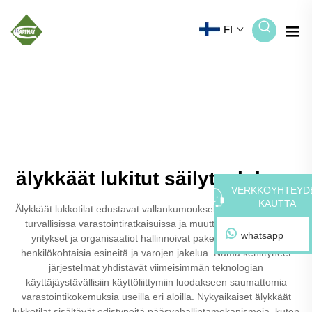
FI
älykkäät lukitut säilytyslokero
VERKKOYHTEYD
KAUTTA
Älykkäät lukkotilat edustavat vallankumouksellista edistysaskelta
turvallisissa varastointiratkaisuissa ja muuttavat siten, miten
whatsapp
yritykset ja organisaatiot hallinnoivat pakettien toimitusta,
henkilökohtaisia esineitä ja varojen jakelua. Nämä kehittyneet
järjestelmät yhdistävät viimeisimmän teknologian
käyttäjäystävällisiin käyttöliittymiin luodakseen saumattomia
varastointikokemuksia useilla eri aloilla. Nykyaikaiset älykkäät
lukkotilat sisältävät edistyneitä pääsynhallintamekanismeja, kuten