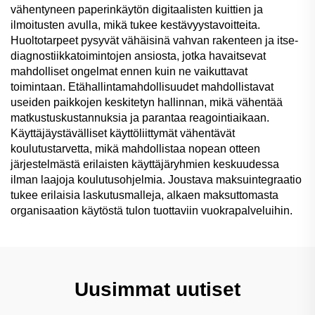
vähentyneen paperinkäytön digitaalisten kuittien ja
ilmoitusten avulla, mikä tukee kestävyystavoitteita.
Huoltotarpeet pysyvät vähäisinä vahvan rakenteen ja itse-
diagnostiikkatoimintojen ansiosta, jotka havaitsevat
mahdolliset ongelmat ennen kuin ne vaikuttavat
toimintaan. Etähallintamahdollisuudet mahdollistavat
useiden paikkojen keskitetyn hallinnan, mikä vähentää
matkustuskustannuksia ja parantaa reagointiaikaan.
Käyttäjäystävälliset käyttöliittymät vähentävät
koulutustarvetta, mikä mahdollistaa nopean otteen
järjestelmästä erilaisten käyttäjäryhmien keskuudessa
ilman laajoja koulutusohjelmia. Joustava maksuintegraatio
tukee erilaisia laskutusmalleja, alkaen maksuttomasta
organisaation käytöstä tulon tuottaviin vuokrapalveluihin.
Uusimmat uutiset