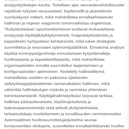
analyysityökalujen kautta. Todellisen ajan seurantamahdollisuudet
näyttävät nykyiset varausasteet, käyttömallit ja järjestelmän
suorituskyvyn mittarit, mikä mahdollistaa ennaltaehkäisevän
hallinnan ja nopean reagoinnin toiminnallisissa ongelmissa.
Yksityiskohtaiset raportointitoiminnot tuottavat mukautettavia
analyysejä käyttäjäkäyttäytymisestä, huippukäyttöaikoista ja
kapasiteetin hyötyasteen kehityksestä, mikä tukee strategista
suunnittelua ja resurssien optimointipäätöksiä. Ennakoiva analyysi
käyttää koneoppialgoritmeja ennustamaan kysyntämalleja,
huoltotarpeita ja kapasiteettitarpeita, mikä mahdollistaa
organisaatioiden ennalta suunnitellun laajentamisen ja
konfiguraatioiden optimoinnin. Keskitetty hallintaliittymä
mahdollistaa useiden eri paikoissa sijaitsevien
säilytyskaappijärjestelmien samanaikaisen hallinnan, mikä
vähentää hallintakulujen määrää ja varmistaa yhtenäiset
toimintastandardit. Käyttäjähallintatyökalut tarjoavat tarkkaa
hallintaa pääsyoikeuksista, käyttörajoituksista ja
laskutusparametreistä sekä pitävät yksityiskohtaisia
tarkastuslokeja noudattamisen ja turvallisuuden varmistamiseksi.
Automaattinen huoltosuunnittelujärjestelmä seuraa
komponenttien elinkaaria, suunnittelee ennaltaehkäisevän huollon