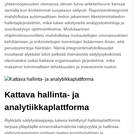
yhteensopivuuden olemassa olevan turva-arkkitehtuurin kanssa
samalla kun korkeimmat suojatasot säilyvät. Raportointiintegrointi
mahdollistaa automaattisen tiedon jakamisen liiketoimintatiedon
hallintajärjestelmiin, mikä tukee edistyneitä analyysitoimintoja ja
suorituskyvyn optimointitoimia. Modulaarinen
ohjelmistosuunnittelu mahdollistaa mukautettujen ominaisuuksien
kehittämisen ja erikoistettujen toimintojen lisäämisen ilman, että
perustoimintoja häiritään. Nämä integrointimahdollisuudet
muuttavat älykkäät lukot pelkistä itsenäisistä säilytysyksiköistä
olennaisiksi osiksi kattavia organisaation järjestelmiä, mikä
maksimoi toiminnallisen tehokkuuden ja investoinnin tuoton.
Kattava hallinta- ja
analytiikkaplattforma
Älykkäitä säilytyskaappeja tukeva kehittynyt hallintaplattforma
tarjoaa ylläpitäjille ennennäkemätöntä näkyvyyttä ja hallintaa
säilytystoimintojen suhteen laajien koontinäyttöjen ja