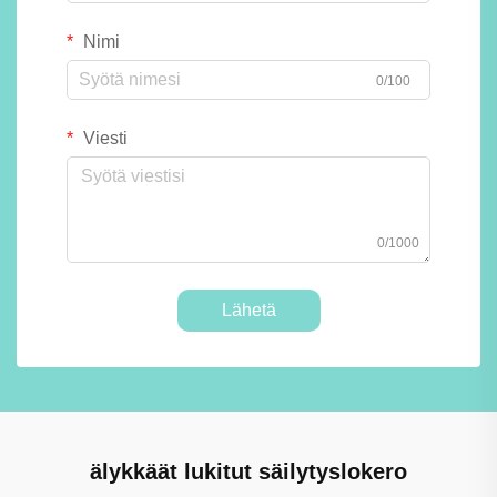
Nimi
0/100
Viesti
0/1000
Lähetä
älykkäät lukitut säilytyslokero