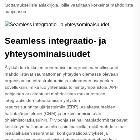
luottamuksellisia asiakirjoja, joille vaaditaan korkeinta mahdollista
suojatasoa.
Seamless integraatio- ja
yhteysominaisuudet
Älykkäiden lukkojen erinomaiset integrointimahdollisuudet
mahdollistavat saumattoman yhteyden olemassa olevaan
organisaation infrastruktuuriin ja kolmannen osapuolen
sovelluksiin, mikä luo yhtenäisiä toimintaympäristöjä. API-
pohjainen arkkitehtuuri mahdollistaa mukautettujen
integraatioiden toteuttamisen yritysten
resurssisuunnittelujärjestelmiin (ERP), asiakassuhteiden
hallintajärjestelmiin (CRM) ja erikoistuneisiin alan
ohjelmistoratkaisuihin. Pilvipohjaiset hallintaplatformit tarjoavat
keskitetyn hallinnan useilla sijaintipaikoilla, mikä mahdollistaa
reaaliaikaisen seurannan, konfiguraatiopäivitykset ja
suorituskyvyn analyysit mistä tahansa internet-yhteydellä