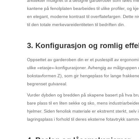
arkitekter mulighet til å designe garderober som føles me
kantene på fenolplaten bearbeides til ulike profiler, og kje
en elegant, moderne kontrast til overflatefargen. Dette ni
til den totale merkevareidentiteten til bedriften din.
3. Konfigurasjon og romlig effek
Oppsettet av garderoben din er et puslespill av ergonomi
ulike «etasje»-konfigurasjoner. Avhengig av målgruppen 
bokstavformen Z), som gir hengeplass for lange frakkene
begrenset gulvareal.
Vurder dybden og bredden på skapene basert på hva bruk
bare plass til en liten sekke og sko, mens industriarbei
hjelmer. Siden fenolisk materiale er ekstremt sterkt, selv 
lagringsplass i forhold til deres eksterne fotavtrykk sam