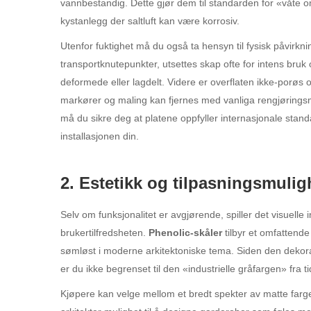
vannbestandig. Dette gjør dem til standarden for «vå
kystanlegg der saltluft kan være korrosiv.
Utenfor fuktighet må du også ta hensyn til fysisk påvirkni
transportknutepunkter, utsettes skap ofte for intens bruk o
deformede eller lagdelt. Videre er overflaten ikke-porøs 
markører og maling kan fjernes med vanliga rengjøringsm
må du sikre deg at platene oppfyller internasjonale standa
installasjonen din.
2. Estetikk og tilpasningsmulig
Selv om funksjonalitet er avgjørende, spiller det visuelle i
brukertilfredsheten.
Phenolic-skåler
tilbyr et omfattend
sømløst i moderne arkitektoniske tema. Siden den dekorat
er du ikke begrenset til den «industrielle gråfargen» fra ti
Kjøpere kan velge mellom et bredt spekter av matte farge