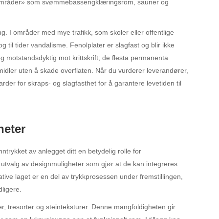
te områder» som svømmebassengklæringsrom, sauner og
ng. I områder med mye trafikk, som skoler eller offentlige
g til tider vandalisme. Fenolplater er slagfast og blir ikke
og motstandsdyktig mot krittskrift; de flesta permanenta
idler uten å skade overflaten. Når du vurderer leverandører,
rder for skraps- og slagfasthet for å garantere levetiden til
heter
nntrykket av anlegget ditt en betydelig rolle for
e utvalg av designmuligheter som gjør at de kan integreres
ive laget er en del av trykkprosessen under fremstillingen,
dligere.
r, tresorter og steinteksturer. Denne mangfoldigheten gir