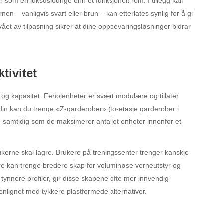
r som en luksuslounge enn et funksjonelt rom. I tillegg kan
rnen – vanligvis svart eller brun – kan etterlates synlig for å gi
vået av tilpasning sikrer at dine oppbevaringsløsninger bidrar
tivitet
 og kapasitet. Fenolenheter er svært modulære og tillater
din kan du trenge «Z-garderober» (to-etasje garderober i
 samtidig som de maksimerer antallet enheter innenfor et
erne skal lagre. Brukere på treningssenter trenger kanskje
dere kan trenge bredere skap for voluminøse verneutstyr og
i tynnere profiler, gir disse skapene ofte mer innvendig
menlignet med tykkere plastformede alternativer.