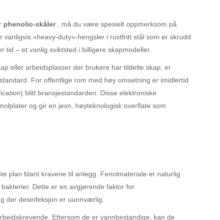
er
phenolic-skåler
, må du være spesielt oppmerksom på
 vanligvis «heavy-duty»-hengsler i rustfritt stål som er skrudd
id – et vanlig sviktsted i billigere skapmodeller.
ap eller arbeidsplasser der brukere har tildelte skap, er
standard. For offentlige rom med høy omsetning er imidlertid
fication) blitt bransjestandarden. Disse elektroniske
nolplater og gir en jevn, høyteknologisk overflate som
te plan blant kravene til anlegg. Fenolmateriale er naturlig
 bakterier. Dette er en avgjørende faktor for
gg der desinfeksjon er uunnværlig.
 arbeidskrevende. Ettersom de er vannbestandige, kan de