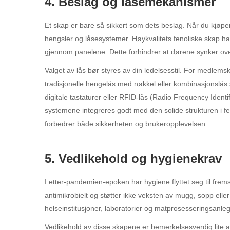
4. Beslag og låsemekanismer
Et skap er bare så sikkert som dets beslag. Når du kjøp
hengsler og låsesystemer. Høykvalitets fenoliske skap har
gjennom panelene. Dette forhindrer at dørene synker over t
Valget av lås bør styres av din ledelsesstil. For medlemsk
tradisjonelle hengelås med nøkkel eller kombinasjonslås 
digitale tastaturer eller RFID-lås (Radio Frequency Identi
systemene integreres godt med den solide strukturen i fe
forbedrer både sikkerheten og brukeropplevelsen.
5. Vedlikehold og hygienekrav
I etter-pandemien-epoken har hygiene flyttet seg til frems
antimikrobielt og støtter ikke veksten av mugg, sopp eller
helseinstitusjoner, laboratorier og matprosesseringsanle
Vedlikehold av disse skapene er bemerkelsesverdig lite