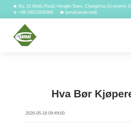
No. 32 Weifu Road, Henglin Town, Changzhou Economic D
+86-18015836988
[email protected]
Hva Bør Kjøpere
2026-05-18 09:49:00