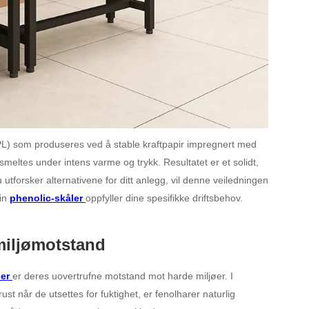
HPL) som produseres ved å stable kraftpapir impregnert med
meltes under intens varme og trykk. Resultatet er et solidt,
tforsker alternativene for ditt anlegg, vil denne veiledningen
din
phenolic-skåler
oppfyller dine spesifikke driftsbehov.
miljømotstand
ler
er deres uovertrufne motstand mot harde miljøer. I
ust når de utsettes for fuktighet, er fenolharer naturlig