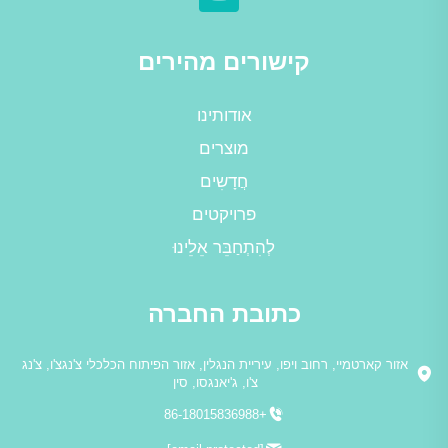
קישורים מהירים
אודותינו
מוצרים
חֲדָשִים
פרויקטים
לְהִתְחַבֵּר אֵלֵינוּ
כתובת החברה
אזור קארטמיי, רחוב ויפו, עיריית הנגלין, אזור הפיתוח הכלכלי צ'נגצ'ו, צ'נג
צ'ו, ג'יאנגסו, סין
+86-18015836988