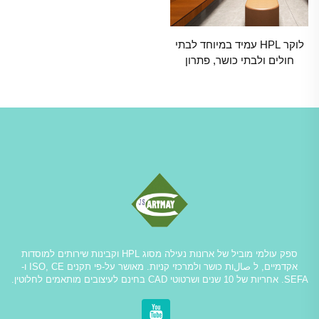
לוקר HPL עמיד במיוחד לבתי
חולים ולבתי כושר, פתרון
איחסון מסחרי עמיד בפני לחות
ספק עולמי מוביל של ארונות נעילה מסוג HPL וקבינות שירותים למוסדות
אקדמיים, ל صالות כושר ולמרכזי קניות. מאושר על-פי תקנים ISO, CE ו-
SEFA. אחריות של 10 שנים ושרטוטי CAD בחינם לעיצובים מותאמים לחלוטין.