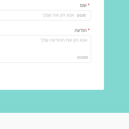
שם
0/100
הודעה
0/1000