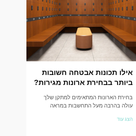
אילו תכונות אבטחה חשובות
מה 
ביותר בבחירת ארונות מגירות?
בוחר
פנול
בחירת הארונות המתאימים למתקן שלך
עולה בהרבה מעל התחשבות במראה
בעולם
החיצוני או בכמות האחסון. בין אם אתה
פתרון
הצג עוד
מנהל מרכז כושר, מסעדה לכדורגל, משרד
עמידו
הצג ע
תאגידי או מרכז תחנות, תכונות האבטחה
עלו כ