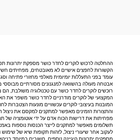
ולמרפאות ספא, איחסון
מסווג עמיד בפני לח
ההחלטה לרכוש לוקרים לחדר כושר מספקת יתרונות תפעול
הקשורות לחפצים אישיים לא מאובטחים, מפחיתים חששות
עומד בפני התעללות יומיומית מאלפי מחזורי פתיחה וסג
אבטחה מעולה בהשוואה למנגנונים מסורתיים מבוססי מ
רוכשים לוקרים לחדר כושר עם טכנולוגיה משולבת, הם 
המקצועי של לוקרים מודרניים לחדר כושר משפר את האסת
המובנות בעיצובי לוקרים עכשוויים מונעות הצטברות לח
והתצורות הזמינים מאפשר למתקנים למקסם את ניצול הח
מפחיתות את דרישות הכוח אדם על ידי אוטומציה של תהל
תשלומים מאפשר למתקנים לייצר הכנסות נוספות באמצעו
לעקוב אחר שיעורי ניצול, לזהות תקופות שיא של שימוש 
מספקים יתרונות היגיינה נוספים, חשובים במיוחד בניה