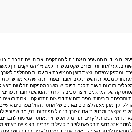
יים מיידיים המשפרים את ניהול המתקנים ואת חוויית החברים בו זמ
 בנוגע לאחריות ויוצרים שקט נפשי הן למפעילי המתקנים והן למש
ירה, ומספק עמידות יוצאת דופן הממזערת את עלויות ההחלפה לאורך
פתחות, מבטלות חששות לגבי אובדן מפתחות וגישה לא מורשית, תוך 
מקבלים תובנות חשובות לגבי דפוסי שימוש המספקות החלטות תפעול
טיקה של המתקנים, ויוצר סביבה יוקרתית המושכת חברות פרימיום ו
ות והתפתחות ריחות, מפחיתות את דרישות התחזוקה ויוצרות תנאים נע
לל תוך מתן מענה לצרכים מגוונים של אחסון, החל מפריטים אישיים 
יכי הקצאה ומבטלות את הצורך בניהול מפתחות ידני, מה שמוביל לחיס
ת דמי השכרת לוקרים, תוך מתן אפשרויות אחסון גמישות לחברים. ת
ולמטב אסטרטגיות הקצאת לוקרים ליעילות מרבית. הציפויים האנטי-מיק
ול מתקנים לאחר מגיפה. כאשר אתם רוכשים לוקרים בחדר כושר עם כי