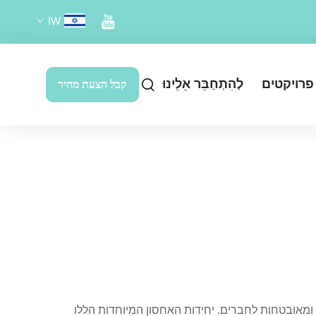
IW
פרויקטים
לְהִתְחַבֵּר אֵלֵינוּ
קבל הצעת מחיר
 ומאובטחות לחברים. יחידות האחסון המיוחדות הללו