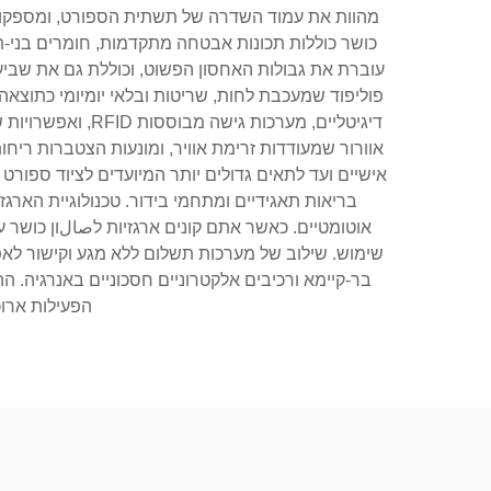
מהוות את עמוד השדרה של תשתית הספורט, ומספקות 
כושר כוללות תכונות אבטחה מתקדמות, חומרים בני-תו
עוברת את גבולות האחסון הפשוט, וכוללת גם את שביעו
פוליפוד שמעכבת לחות, שריטות ובלאי יומיומי כתוצאה מ
דיגיטליים, מערכ
אוורור שמעודדות זרימת אוויר, ומונעות הצטברות ריח
אישיים ועד לתאים גדולים יותר המיועדים לציוד ספורט 
בריאות תאגידיים ומתחמי בידור. טכנולוגיית האר
אוטומטיים. כאשר אתם קונים ארגזיות לصالון כושר 
שימוש. שילוב של מערכות תשלום ללא מגע וקישור לאפל
בר-קיימא ורכיבים אלקטרוניים חסכוניים באנרגיה. ה
הפעילות ארו