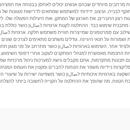
מרחבים מיוחדים שבהם אנשים יכולים לאחסן בבטחה את חפציהם הא
קף לבנייה, ועיצוב ידידותי למשתמש שמתאים לדרישות מגוונות של מ
ת רצון החברים, את הארגון של המתקן, ואת היעילות הפעולה שלו. לי
תבנית שימוש כבד. ההחלטה לקנות ארגזיות לصالון כושר כוללת בחינה 
ות גישה מבוססות RFID, ואפשרויות שילוב עם סמרטפונים שמייצרות חוויית משתמש חלקה. 
ות ושמורות על תנאי היגיינה. גודלים משתנים מתאימים לצרכים שוני
ולציוד אחר. השימוש בארגזיות לصالון כושר מתרחב על פני מגוון תחו
גזיות החכמות מאפשרת למנהלי המתקנים לעקוב אחרי דפוסי השימוש,
עם תכונות מתקדמות, אתם מקבלים גישה למערכות ניהול מרכזיות שמס
יקציות ניידיות משפר את הנוחות לחברים ומקטין את העומס המנהלי.
השקעה בארגזיות איכותיות לصالון כושר משפיעה ישירות על שיעורי הש
כת הטווח, מה שהופך את ההחלטה על הקנייה לחשובה ביותר להצלחת