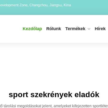
evelopment Zone, Changzhou, Jiangsu, Kína
Kezdőlap
Rólunk
Termékek
Hírek
sport szekrények eladók
tő tárolási megoldásokat jelent, amelyeket kifejezetten sportlét