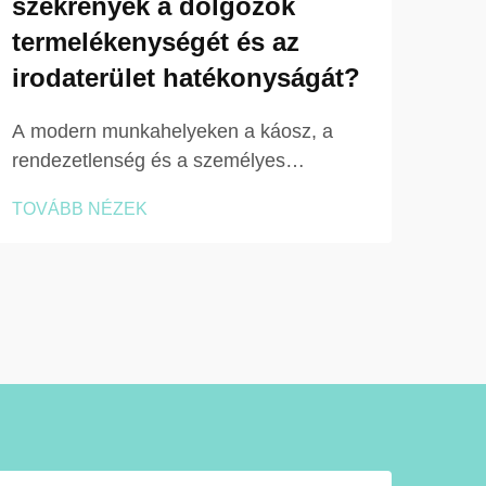
szekrények a dolgozók
hog
termelékenységét és az
sze
irodaterület hatékonyságát?
Egy 
szer
A modern munkahelyeken a káosz, a
kérd
rendezetlenség és a személyes
TOV
term
tárolóhely hiánya csendes
TOVÁBB NÉZEK
elég
termelékenység-csökkentő tényezők.
haté
Azok a dolgozók, akik időt töltenek
szek
személyes tárgyaik keresésével, az
legg
íróasztaluk túlterheltségének kezelésével
vagy személyes tárgyaik biztonságával
kapcsolatos aggodalmakkal, csökkentett
teljesítményt nyújtanak...