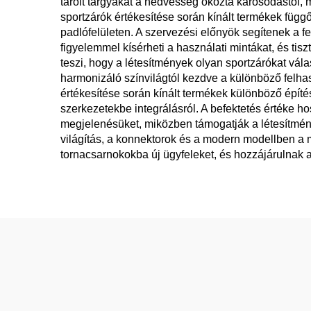
tárolt tárgyakat a nedvesség okozta károsodástól, m
sportzárók értékesítése során kínált termékek függ
padlófelületen. A szervezési előnyök segítenek a f
figyelemmel kísérheti a használati mintákat, és ti
teszi, hogy a létesítmények olyan sportzárókat vá
harmonizáló színvilágtól kezdve a különböző felhasz
értékesítése során kínált termékek különböző építé
szerkezetekbe integrálásról. A befektetés értéke h
megjelenésüket, miközben támogatják a létesítmény
világítás, a konnektorok és a modern modellben a m
tornacsarnokokba új ügyfeleket, és hozzájárulnak 