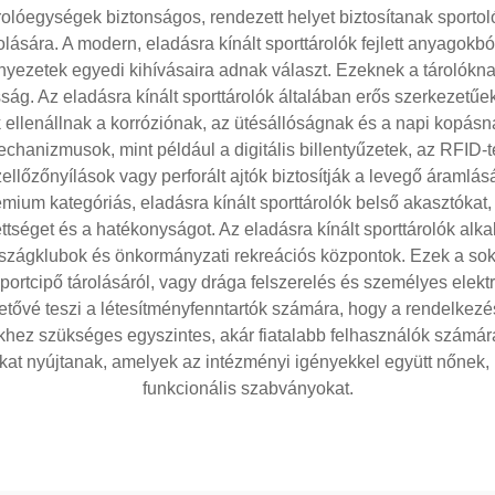
rolóegységek biztonságos, rendezett helyet biztosítanak sporto
rolására. A modern, eladásra kínált sporttárolók fejlett anyagokbó
yezetek egyedi kihívásaira adnak választ. Ezeknek a tárolóknak 
sság. Az eladásra kínált sporttárolók általában erős szerkezetű
ellenállnak a korróziónak, az ütésállóságnak és a napi kopásnak
rmechanizmusok, mint például a digitális billentyűzetek, az RF
zellőzőnyílások vagy perforált ajtók biztosítják a levegő áram
m kategóriás, eladásra kínált sporttárolók belső akasztókat, po
séget és a hatékonyságot. Az eladásra kínált sporttárolók alka
országklubok és önkormányzati rekreációs központok. Ezek a sok
portcipő tárolásáról, vagy drága felszerelés és személyes elek
hetővé teszi a létesítményfenntartók számára, hogy a rendelkezé
nyekhez szükséges egyszintes, akár fiatalabb felhasználók számá
kat nyújtanak, amelyek az intézményi igényekkel együtt nőnek,
funkcionális szabványokat.