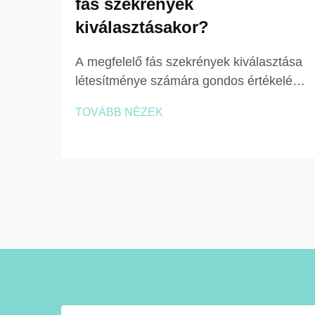
fás szekrények
kiválasztásakor?
A megfelelő fás szekrények kiválasztása
létesítménye számára gondos értékelést
igényel több összefüggő tényezőt,
TOVÁBB NÉZEK
amelyek közvetlenül befolyásolják a
funkcióképességet, az időtállóságot és
az élettartam alatti értéket. Akár egy
tornatermet, munkahelyet vagy oktatási
intézményt is felszerel, …