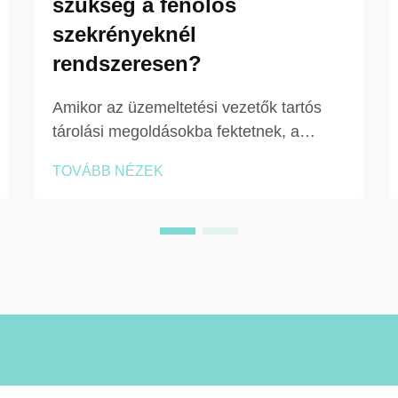
szükség a fenolos
szekrényeknél
rendszeresen?
Amikor az üzemeltetési vezetők tartós
tárolási megoldásokba fektetnek, a
karbantartási követelmények megértése
TOVÁBB NÉZEK
elengedhetetlen ahhoz, hogy megvédjék
ezt a beruházást, és hosszú távon
biztosítsák a megfelelő működést. A
fenolos szekrények egyre népszerűbbé
váltak kereskedelmi, oktatási...