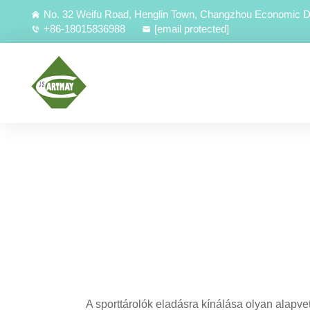
No. 32 Weifu Road, Henglin Town, Changzhou Economic D
+86-18015836988
[email protected]
A sporttárolók eladásra kínálása olyan alapve