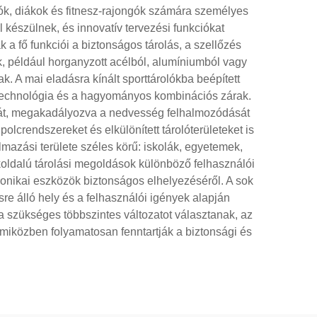
lók, diákok és fitnesz-rajongók számára személyes
l készülnek, és innovatív tervezési funkciókat
a fő funkciói a biztonságos tárolás, a szellőzés
ek, például horganyzott acélból, alumíniumból vagy
. A mai eladásra kínált sporttárolókba beépített
ID-technológia és a hagyományos kombinációs zárak.
lását, megakadályozva a nedvesség felhalmozódását
lcrendszereket és elkülönített tárolóterületeket is
lmazási területe széles körű: iskolák, egyetemek,
oldalú tárolási megoldások különböző felhasználói
tronikai eszközök biztonságos elhelyezéséről. A sok
sre álló hely és a felhasználói igények alapján
ra szükséges többszintes változatot választanak, az
 miközben folyamatosan fenntartják a biztonsági és