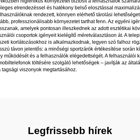
iközben higiénikus környezetet biztosít a felhasználók számára. 
őleges elrendezéssel és hatékony belső elosztással maximalizálj
elhasználóknak rendezett, könnyen elérhető tárolási lehetőséget
sztább, professzionálisabb környezetet tarthat fenn. Az egyéni 
lasszanak, amelyek pontosan illeszkednek az adott esztétikai k
nálói csoportok igényeit kielégítő méretválasztáson át. A telep
szeti korlátozásokhoz is alkalmazkodnak, legyen szó falhoz rög
osszú távon jelentős: a minőségi sportzárók értékesítése során k
 működését és a felhasználók elégedettségét. A felhasználói ké
obiltelefonok töltésére szolgáló lehetőségek – javítják az álta
a tagsági viszonyok megtartásához.
Legfrissebb hírek