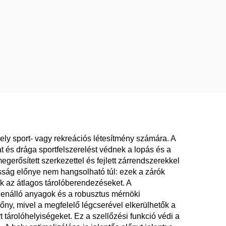
ely sport- vagy rekreációs létesítmény számára. A
 és drága sportfelszerelést védnek a lopás és a
gerősített szerkezettel és fejlett zárrendszerekkel
sság előnye nem hangsolható túl: ezek a zárók
k az átlagos tárolóberendezéseket. A
ellenálló anyagok és a robusztus mérnöki
őny, mivel a megfelelő légcserével elkerülhetők a
 tárolóhelyiségeket. Ez a szellőzési funkció védi a