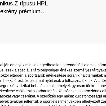
énikus Z-típusú HPL
zekrény prémium
góriájú kórházakhoz
rvosi központokhoz,
tályozott tárolási
megoldás
yel jár, amelyek miatt elengedhetetlen berendezési elemek bárm
el ezek a speciális tárolóegységek értékes személyes tárgyakat
tól eltérően a sportzárók értékesítése során kínált termékek me
hozzáférést, és bizalmat nyújtanak a felhasználóknak. A tartó
sségnek és a fizikai behatásoknak, amelyek gyorsan tönkretenné
tékesítése csökkenti a karbantartási költségeket a korroziónak 
ásokat vagy cseréket. A szellőzés egy másik kulcsfontosságú el
lyek gyakran jellemzik a sportlétesítményekben elhelyezett zárt