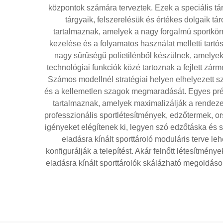
központok számára terveztek. Ezek a speciális tá
tárgyaik, felszerelésük és értékes dolgaik tá
tartalmaznak, amelyek a nagy forgalmú sportkörn
kezelése és a folyamatos használat melletti tartó
nagy sűrűségű polietilénből készülnek, amelyek 
technológiai funkciók közé tartoznak a fejlett zá
Számos modellnél stratégiai helyen elhelyezett s
és a kellemetlen szagok megmaradását. Egyes prémiu
tartalmaznak, amelyek maximalizálják a rendezett
professzionális sportlétesítmények, edzőtermek, 
igényeket elégítenek ki, legyen szó edzőtáska és s
eladásra kínált sporttároló moduláris terve le
konfigurálják a telepítést. Akár felnőtt létesítmé
eladásra kínált sporttárolók skálázható megoldáso