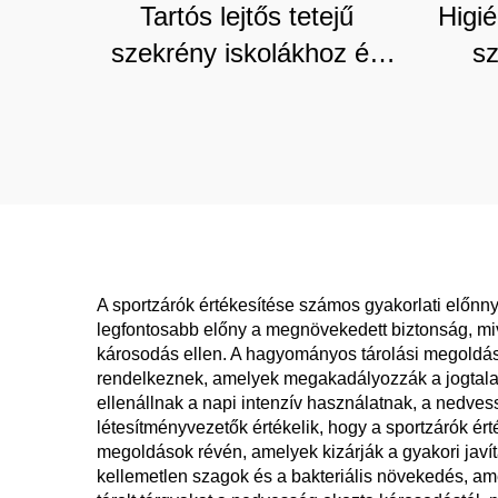
Tartós lejtős tetejű
Higi
szekrény iskolákhoz és
s
üzletekhez, pormentes
kate
kereskedelmi tároló
és o
testreszabható szögekkel
osz
A sportzárók értékesítése számos gyakorlati előnn
legfontosabb előny a megnövekedett biztonság, miv
károsodás ellen. A hagyományos tárolási megoldások
rendelkeznek, amelyek megakadályozzák a jogtalan 
ellenállnak a napi intenzív használatnak, a nedve
létesítményvezetők értékelik, hogy a sportzárók ér
megoldások révén, amelyek kizárják a gyakori javít
kellemetlen szagok és a bakteriális növekedés, ame