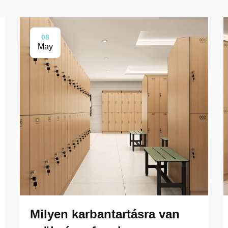
08
May
Milyen karbantartásra van