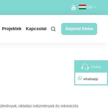
HU
Projektek
Kapcsolat
Árajánlat Kérése
Online
whatsapp
esítmények, oktatási intézmények és rekreációs