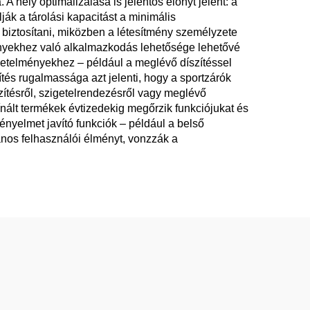
A hely optimalizálása is jelentős előnyt jelent: a
ák a tárolási kapacitást a minimális
 biztosítani, miközben a létesítmény személyzete
igényekhez való alkalmazkodás lehetősége lehetővé
övetelményekhez – például a meglévő díszítéssel
ítés rugalmassága azt jelenti, hogy a sportzárók
zítésről, szigetelrendezésről vagy meglévő
ínált termékek évtizedekig megőrzik funkciójukat és
nyelmet javító funkciók – például a belső
lános felhasználói élményt, vonzzák a