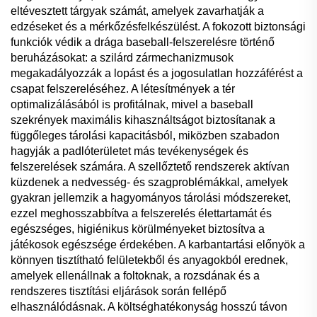
eltévesztett tárgyak számát, amelyek zavarhatják a
edzéseket és a mérkőzésfelkészülést. A fokozott biztonsági
funkciók védik a drága baseball-felszerelésre történő
beruházásokat: a szilárd zármechanizmusok
megakadályozzák a lopást és a jogosulatlan hozzáférést a
csapat felszereléséhez. A létesítmények a tér
optimalizálásából is profitálnak, mivel a baseball
szekrények maximális kihasználtságot biztosítanak a
függőleges tárolási kapacitásból, miközben szabadon
hagyják a padlóterületet más tevékenységek és
felszerelések számára. A szellőztető rendszerek aktívan
küzdenek a nedvesség- és szagproblémákkal, amelyek
gyakran jellemzik a hagyományos tárolási módszereket,
ezzel meghosszabbítva a felszerelés élettartamát és
egészséges, higiénikus körülményeket biztosítva a
játékosok egészsége érdekében. A karbantartási előnyök a
könnyen tisztítható felületekből és anyagokból erednek,
amelyek ellenállnak a foltoknak, a rozsdának és a
rendszeres tisztítási eljárások során fellépő
elhasználódásnak. A költséghatékonyság hosszú távon