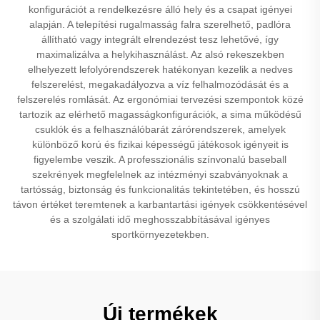
konfigurációt a rendelkezésre álló hely és a csapat igényei
alapján. A telepítési rugalmasság falra szerelhető, padlóra
állítható vagy integrált elrendezést tesz lehetővé, így
maximalizálva a helykihasználást. Az alsó rekeszekben
elhelyezett lefolyórendszerek hatékonyan kezelik a nedves
felszerelést, megakadályozva a víz felhalmozódását és a
felszerelés romlását. Az ergonómiai tervezési szempontok közé
tartozik az elérhető magasságkonfigurációk, a sima működésű
csuklók és a felhasználóbarát zárórendszerek, amelyek
különböző korú és fizikai képességű játékosok igényeit is
figyelembe veszik. A professzionális színvonalú baseball
szekrények megfelelnek az intézményi szabványoknak a
tartósság, biztonság és funkcionalitás tekintetében, és hosszú
távon értéket teremtenek a karbantartási igények csökkentésével
és a szolgálati idő meghosszabbításával igényes
sportkörnyezetekben.
Új termékek