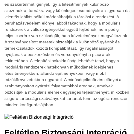
és szakértelmet igényel, így a létesítmények különböző
szezonokra, tornákra vagy különleges eseményekre is gyorsan és
jelentős leállás nélkül módosíthatják a tárolási elrendezést. A
beruházásvédelem előnyei abból fakadnak, hogy a moduláris
rendszerek a változó igényekkel együtt fejlődnek, nem pedig
teljes cserére van szükségük, ha a követelmények megváltoznak.
A szabványosított méretek biztosítják a különböző gyártók és
termékcsaládok közötti kompatibilitást, így rugalmasságot
nyújtanak a beszerzésben és versenyelőnyt a piaci árak
tekintetében. A telepítési sokoldalúság lehetővé teszi, hogy a
moduláris rendszerek hatékonyan működjenek ideiglenes
létesítményekben, állandó építményekben vagy mobil
edzőkörnyezetekben egyaránt. A minőségellenőrzés előnyei a
szabványosított gyártási folyamatokból erednek, amelyek
biztosítják a moduláris elemek egységes teljesítményét, miközben
szigorú tartóssági szabványokat tartanak fenn az egész rendszer
minden konfigurációjában.
Feltétlen Biztonsági Integráció