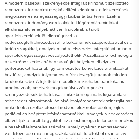
A modern baseball szekrényekbe integrált kifinomult szellőztető
rendszerek forradalmi megközelítést jelentenek a felszerelések
megőrzése és az egészségügyi karbantartás terén. Ezek a
rendszerek tudományosan kialakított légáramlás-mintákat
alkalmaznak, amelyek aktívan harcolnak a tárolt
sportfelszerelések fő ellenségeivel: a
nedvességfelhalmozódással, a baktériumok szaporodásával és a
tartós szagokkal, amelyek mind a felszerelés integritását, mind a
sportolók egészségét veszélyeztethetik. A szellőztető technológia
a szekrény szerkezetében stratégiai helyeken elhelyezett
perforációkat használ, így természetes konvekciós áramlatokat
hoz létre, amelyek folyamatosan friss levegőt juttatnak minden
tárolórekeszbe. A fejlettebb modellek mikrohálós panelokat is
tartalmaznak, amelyek megakadályozzák a por és
szennyeződések behatolását, miközben optimális légáramlási
sebességet biztosítanak. Az alsó lefolyórendszerek szinergikusan
működnek a szellőztetéssel nedves felszerelés esetén, lejtős
padlóval és beépített lefolyócsatornákkal, amelyek a nedvességet
eltávolítják a tárolt tárgyaktól. Ez a technológia különösen értékes
a baseball felszerelés számára, amely gyakran nedvességnek
van kitéve eső miatti megszakításokból, fűfoltokból és intenzív