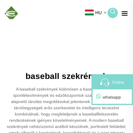
HU
baseball szekrények
Online
A baseball szekrények különösen a baseballcsapatok,
sportlétesítmények és edzőközpontok számára tervezett,
whatsapp
alapvető tárolási megoldásokat jelentenek. Ezek a speciális
tárolóegységek erős szerkezetet és intelligens tervezést
kombinálnak, hogy megfeleljenek a baseballfelszerelés
rendezésének igényes követelményeinek. A modern baseball
szekrények nehézüzemű acélból készülnek, porfestett felülettel,
amely ellenáll a korróziónak, karcolódásnak és a napi intenzív