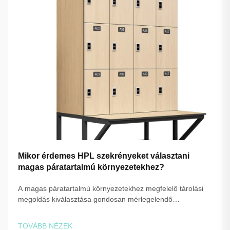
Mikor érdemes HPL szekrényeket választani
magas páratartalmú környezetekhez?
A magas páratartalmú környezetekhez megfelelő tárolási
megoldás kiválasztása gondosan mérlegelendő
anyagtulajdonságokat, tartósságot és hosszú távú
karbantartási igényeket igényel. Amikor egy létesítmény
TOVÁBB NÉZEK