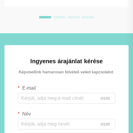
folyamatosan nedvességnek, gőznek vagy víznek van
kitéve, …
Ingyenes árajánlat kérése
Képviselőnk hamarosan felvételi veled kapcsolatot.
E-mail
0/100
Név
0/100