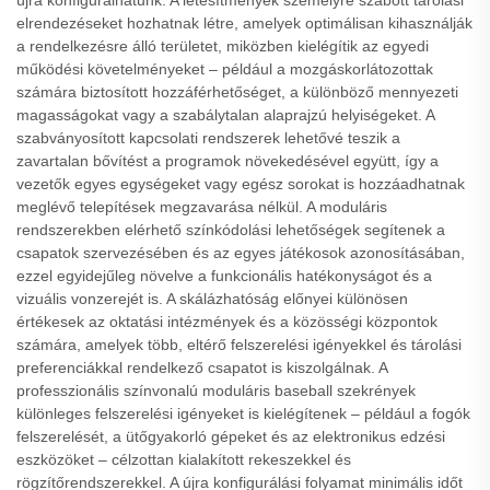
újra konfigurálhatunk. A létesítmények személyre szabott tárolási
elrendezéseket hozhatnak létre, amelyek optimálisan kihasználják
a rendelkezésre álló területet, miközben kielégítik az egyedi
működési követelményeket – például a mozgáskorlátozottak
számára biztosított hozzáférhetőséget, a különböző mennyezeti
magasságokat vagy a szabálytalan alaprajzú helyiségeket. A
szabványosított kapcsolati rendszerek lehetővé teszik a
zavartalan bővítést a programok növekedésével együtt, így a
vezetők egyes egységeket vagy egész sorokat is hozzáadhatnak
meglévő telepítések megzavarása nélkül. A moduláris
rendszerekben elérhető színkódolási lehetőségek segítenek a
csapatok szervezésében és az egyes játékosok azonosításában,
ezzel egyidejűleg növelve a funkcionális hatékonyságot és a
vizuális vonzerejét is. A skálázhatóság előnyei különösen
értékesek az oktatási intézmények és a közösségi központok
számára, amelyek több, eltérő felszerelési igényekkel és tárolási
preferenciákkal rendelkező csapatot is kiszolgálnak. A
professzionális színvonalú moduláris baseball szekrények
különleges felszerelési igényeket is kielégítenek – például a fogók
felszerelését, a ütőgyakorló gépeket és az elektronikus edzési
eszközöket – célzottan kialakított rekeszekkel és
rögzítőrendszerekkel. A újra konfigurálási folyamat minimális időt