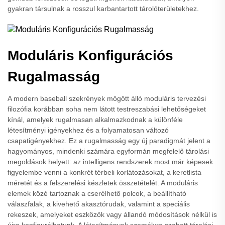
gyakran társulnak a rosszul karbantartott tárolóterületekhez.
Moduláris Konfigurációs
Rugalmasság
A modern baseball szekrények mögött álló moduláris tervezési
filozófia korábban soha nem látott testreszabási lehetőségeket
kínál, amelyek rugalmasan alkalmazkodnak a különféle
létesítményi igényekhez és a folyamatosan változó
csapatigényekhez. Ez a rugalmasság egy új paradigmát jelent a
hagyományos, mindenki számára egyformán megfelelő tárolási
megoldások helyett: az intelligens rendszerek most már képesek
figyelembe venni a konkrét térbeli korlátozásokat, a keretlista
méretét és a felszerelési készletek összetételét. A moduláris
elemek közé tartoznak a cserélhető polcok, a beállítható
válaszfalak, a kivehető akasztórudak, valamint a speciális
rekeszek, amelyeket eszközök vagy állandó módosítások nélkül is