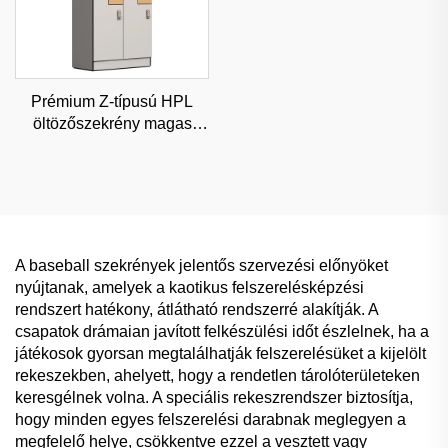
Prémium Z-típusú HPL
öltözőszekrény magas
színvonalú
fitneszklubokhoz és
wellneszközpontokhoz,
nedvességálló besorolt
tároló
A baseball szekrények jelentős szervezési előnyöket
nyújtanak, amelyek a kaotikus felszerelésképzési
rendszert hatékony, átlátható rendszerré alakítják. A
csapatok drámaian javított felkészülési időt észlelnek, ha a
játékosok gyorsan megtalálhatják felszerelésüket a kijelölt
rekeszekben, ahelyett, hogy a rendetlen tárolóterületeken
keresgélnek volna. A speciális rekeszrendszer biztosítja,
hogy minden egyes felszerelési darabnak meglegyen a
megfelelő helye, csökkentve ezzel a vesztett vagy