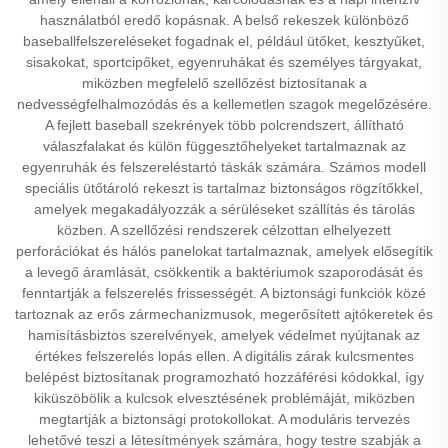
használatból eredő kopásnak. A belső rekeszek különböző
baseballfelszereléseket fogadnak el, például ütőket, kesztyűket,
sisakokat, sportcipőket, egyenruhákat és személyes tárgyakat,
miközben megfelelő szellőzést biztosítanak a
nedvességfelhalmozódás és a kellemetlen szagok megelőzésére.
A fejlett baseball szekrények több polcrendszert, állítható
válaszfalakat és külön függesztőhelyeket tartalmaznak az
egyenruhák és felszereléstartó táskák számára. Számos modell
speciális ütőtároló rekeszt is tartalmaz biztonságos rögzítőkkel,
amelyek megakadályozzák a sérüléseket szállítás és tárolás
közben. A szellőzési rendszerek célzottan elhelyezett
perforációkat és hálós panelokat tartalmaznak, amelyek elősegítik
a levegő áramlását, csökkentik a baktériumok szaporodását és
fenntartják a felszerelés frissességét. A biztonsági funkciók közé
tartoznak az erős zármechanizmusok, megerősített ajtókeretek és
hamisításbiztos szerelvények, amelyek védelmet nyújtanak az
értékes felszerelés lopás ellen. A digitális zárak kulcsmentes
belépést biztosítanak programozható hozzáférési kódokkal, így
kiküszöbölik a kulcsok elvesztésének problémáját, miközben
megtartják a biztonsági protokollokat. A moduláris tervezés
lehetővé teszi a létesítmények számára, hogy testre szabják a