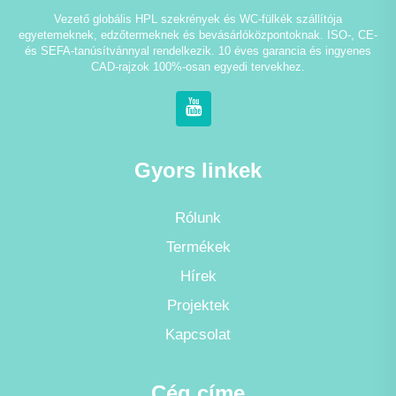
Vezető globális HPL szekrények és WC-fülkék szállítója
egyetemeknek, edzőtermeknek és bevásárlóközpontoknak. ISO-, CE-
és SEFA-tanúsítvánnyal rendelkezik. 10 éves garancia és ingyenes
CAD-rajzok 100%-osan egyedi tervekhez.
Gyors linkek
Rólunk
Termékek
Hírek
Projektek
Kapcsolat
Cég címe