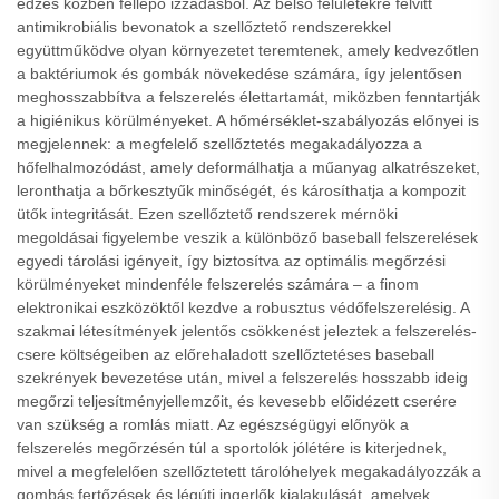
edzés közben fellépő izzadásból. Az belső felületekre felvitt
antimikrobiális bevonatok a szellőztető rendszerekkel
együttműködve olyan környezetet teremtenek, amely kedvezőtlen
a baktériumok és gombák növekedése számára, így jelentősen
meghosszabbítva a felszerelés élettartamát, miközben fenntartják
a higiénikus körülményeket. A hőmérséklet-szabályozás előnyei is
megjelennek: a megfelelő szellőztetés megakadályozza a
hőfelhalmozódást, amely deformálhatja a műanyag alkatrészeket,
leronthatja a bőrkesztyűk minőségét, és károsíthatja a kompozit
ütők integritását. Ezen szellőztető rendszerek mérnöki
megoldásai figyelembe veszik a különböző baseball felszerelések
egyedi tárolási igényeit, így biztosítva az optimális megőrzési
körülményeket mindenféle felszerelés számára – a finom
elektronikai eszközöktől kezdve a robusztus védőfelszerelésig. A
szakmai létesítmények jelentős csökkenést jeleztek a felszerelés-
csere költségeiben az előrehaladott szellőztetéses baseball
szekrények bevezetése után, mivel a felszerelés hosszabb ideig
megőrzi teljesítményjellemzőit, és kevesebb előidézett cserére
van szükség a romlás miatt. Az egészségügyi előnyök a
felszerelés megőrzésén túl a sportolók jólétére is kiterjednek,
mivel a megfelelően szellőztetett tárolóhelyek megakadályozzák a
gombás fertőzések és légúti ingerlők kialakulását, amelyek