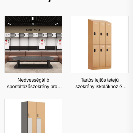
Nedvességálló
Tartós lejtős tetejű
sportöltözőszekrény profi
szekrény iskolákhoz és
sportlétesítményekhez és
üzletekhez, pormentes
edzőtermekhez, tartós acél
kereskedelmi tároló
tároló
testreszabható szögekkel