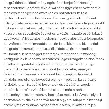
integrálódnak a létesítmény egészére kiterjedő biztonsági
rendszerekbe, lehetővé téve a központi figyelést és vezérlést a
meglévő megfigyelőhálózatokon és hozzáférés-kezelő
platformokon keresztül. A biometrikus megoldások – például
ujjlenyomat-olvasók és közelítési kártya-olvasók – a legmagasabb
biztonsági szintet nyújtják, miközben kiküszöbölik a jelszavakkal
kapcsolatos sebezhetőségeket és a közös hozzáférésből fakadó
aggályokat. A hibabiztos mechanizmusok biztosítják a folyamatos
hozzáférést áramkimaradás esetén is, miközben a biztonsági
integritást akkumulátoros tartalékellátással és mechanikus
felülbírálási lehetőséggel fenntartják. A többszintű biztonsági
konfigurációk különböző hozzáférési jogosultságokat biztosítanak
edzőknek, sportolóknak és karbantartó személyzetnek, így
hierarchikus vezérlési struktúrákat hoznak létre, amelyek
összhangban vannak a szervezet biztonsági politikáival. A
vandalizmus-ellenes tervezési elemek – például karcolásálló
felületek, graffitiket gátló bevonatok és ütésálló anyagok –
megőrzik a professzionális megjelenést még a nehéz
körülmények közötti intenzív használat mellett is. A vészhelyzeti
hozzáférési funkciók lehetővé teszik a gyors belépést biztonsági
személyzet vagy orvosi vészhelyzet esetén, miközben teljes