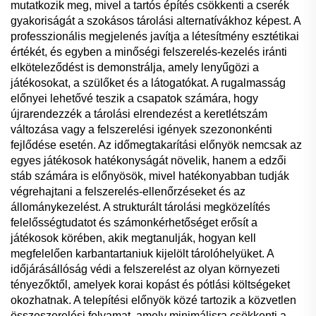
mutatkozik meg, mivel a tartós építés csökkenti a cserék
gyakoriságát a szokásos tárolási alternatívákhoz képest. A
professzionális megjelenés javítja a létesítmény esztétikai
értékét, és egyben a minőségi felszerelés-kezelés iránti
elköteleződést is demonstrálja, amely lenyűgözi a
játékosokat, a szülőket és a látogatókat. A rugalmasság
előnyei lehetővé teszik a csapatok számára, hogy
újrarendezzék a tárolási elrendezést a keretlétszám
változása vagy a felszerelési igények szezononkénti
fejlődése esetén. Az időmegtakarítási előnyök nemcsak az
egyes játékosok hatékonyságát növelik, hanem a edzői
stáb számára is előnyösök, mivel hatékonyabban tudják
végrehajtani a felszerelés-ellenőrzéseket és az
állománykezelést. A strukturált tárolási megközelítés
felelősségtudatot és számonkérhetőséget erősít a
játékosok körében, akik megtanulják, hogyan kell
megfelelően karbantartaniuk kijelölt tárolóhelyüket. A
időjárásállóság védi a felszerelést az olyan környezeti
tényezőktől, amelyek korai kopást és pótlási költségeket
okozhatnak. A telepítési előnyök közé tartozik a közvetlen
összeszerelési folyamat, amely minimálisra csökkenti a