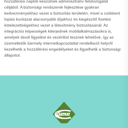
hozzáférési naplók készülnek adminisztratív felülvizsgálat
céljából. A biztonsági rendszerek fejlesztése gyakran
kedvezményekhez vezet a biztosítás területén, mivel a csökkent
lopási kockázat alacsonyabb díjakhoz és kiegészítő fizetési
kötelezettségekhez vezet a létesítmény biztosításánál. Az
integrációs képességek kiterjednek mobilalkalmazásokra is,
amelyek távoli figyelést és vezérlést tesznek lehetővé, így az
üzemeltetők bármely internetkapcsolattal rendelkező helyről
kezelhetik a hozzáférési engedélyeket és figyelhetik a biztonsági
állapotot.