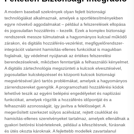
A modern baseball szekrények olyan fejlett biztonsági
technológiákat alkalmaznak, amelyek a sportlétesítményekben
egyre növekvő aggodalmakat – például a felszerelések ellopása
és jogosulatlan hozzáférés – kezelik. Ezek a komplex biztonsági
rendszerek messze túlmutatnak a hagyományos kulcsal működő
zárakon, és digitális hozzáférés-vezérlést, megfigyelőrendszer-
integrációt valamint hamisítás-ellenes funkciókat is magukban
foglalnak, így védelmet nyújtanak az értékes felszerelési
berendezéseknek, miközben fenntartják a felhasználói kényelmet.
A digitális zártechnológia megszünteti a kulcsok elvesztésével,
jogosulatlan kulcsképzéssel és központi kulcsok biztonsági
megsértésével járó tartós problémákat, amelyek a hagyományos
zárrendszereket gyengítik. A programozható hozzáférési kódok
lehetővé teszik az egyéni belépési engedélyeket és naplózási
funkciókat, amelyek rögzítik a hozzáférés időpontját és a
felhasználó azonosságát, így javítva a felelősséget. A
megerősített szerkezet súlyos acélvázat, rejtett csuklókat és
hamisítás-ellenes szerelvényeket tartalmaz, amelyek ellenállnak a
gyakori betörési kísérleteknek, például a kifeszítésnek, fúrásnak
és ütés okozta károknak. A fejlettebb modellek zavartalanul