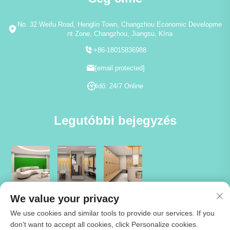
No. 32 Weifu Road, Henglin Town, Changzhou Economic Developme
nt Zone, Changzhou, Jiangsu, Kína
+86-18015836988
[email protected]
Idő: 24/7 Online
Legutóbbi bejegyzés
We value your privacy
We use cookies and similar tools to provide our services. If you
don't want to accept all cookies, click Personalize cookies.