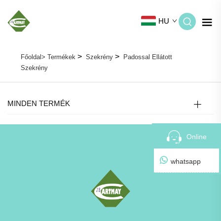
HU
>
>
Főoldal>
Termékek
Szekrény
Padossal Ellátott
Szekrény
MINDEN TERMÉK
Online
whatsapp