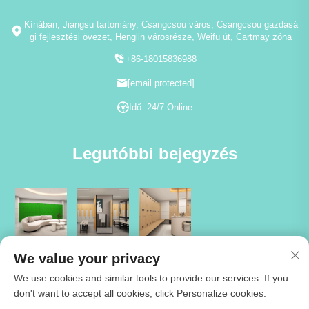
Kínában, Jiangsu tartomány, Csangcsou város, Csangcsou gazdasá
gi fejlesztési övezet, Henglin városrésze, Weifu út, Cartmay zóna
+86-18015836988
[email protected]
Idő: 24/7 Online
Legutóbbi bejegyzés
We value your privacy
We use cookies and similar tools to provide our services. If you
don't want to accept all cookies, click Personalize cookies.