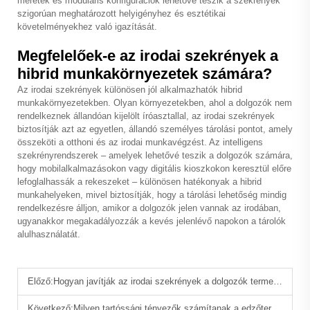
méretek és moduláris konfigurációk lehetővé teszik a szekrények
szigorúan meghatározott helyigényhez és esztétikai
követelményekhez való igazítását.
Megfelelőek-e az irodai szekrények a
hibrid munkakörnyezetek számára?
Az irodai szekrények különösen jól alkalmazhatók hibrid
munkakörnyezetekben. Olyan környezetekben, ahol a dolgozók nem
rendelkeznek állandóan kijelölt íróasztallal, az irodai szekrények
biztosítják azt az egyetlen, állandó személyes tárolási pontot, amely
összeköti a otthoni és az irodai munkavégzést. Az intelligens
szekrényrendszerek – amelyek lehetővé teszik a dolgozók számára,
hogy mobilalkalmazásokon vagy digitális kioszkokon keresztül előre
lefoglalhassák a rekeszeket – különösen hatékonyak a hibrid
munkahelyeken, mivel biztosítják, hogy a tárolási lehetőség mindig
rendelkezésre álljon, amikor a dolgozók jelen vannak az irodában,
ugyanakkor megakadályozzák a kevés jelenlévő napokon a tárolók
alulhasználatát.
Előző:
Hogyan javítják az irodai szekrények a dolgozók termelékenységét és az irodaterület hatékonyságát?
Következő:
Milyen tartóssági tényezők számítanak a edzőterem szekrények kiválasztásakor?