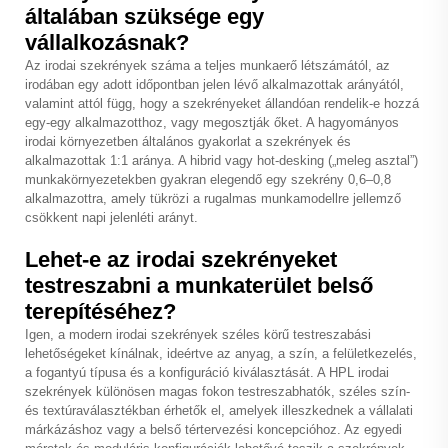
általában szüksége egy
vállalkozásnak?
Az irodai szekrények száma a teljes munkaerő létszámától, az
irodában egy adott időpontban jelen lévő alkalmazottak arányától,
valamint attól függ, hogy a szekrényeket állandóan rendelik-e hozzá
egy-egy alkalmazotthoz, vagy megosztják őket. A hagyományos
irodai környezetben általános gyakorlat a szekrények és
alkalmazottak 1:1 aránya. A hibrid vagy hot-desking („meleg asztal”)
munkakörnyezetekben gyakran elegendő egy szekrény 0,6–0,8
alkalmazottra, amely tükrözi a rugalmas munkamodellre jellemző
csökkent napi jelenléti arányt.
Lehet-e az irodai szekrényeket
testreszabni a munkaterület belső
terepítéséhez?
Igen, a modern irodai szekrények széles körű testreszabási
lehetőségeket kínálnak, ideértve az anyag, a szín, a felületkezelés,
a fogantyú típusa és a konfiguráció kiválasztását. A HPL irodai
szekrények különösen magas fokon testreszabhatók, széles szín-
és textúraválasztékban érhetők el, amelyek illeszkednek a vállalati
márkázáshoz vagy a belső tértervezési koncepcióhoz. Az egyedi