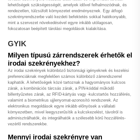
lehetőségek szükségességét, amelyek idővel felhalmozódnak, és
rendezetlen, túlzsúfolt környezetet eredményeznek. Egy átfogó
szekrényrendszerbe való kezdeti befektetés sokkal hatékonyabb,
mint a szervezet növekedésével egyre inkább utólagosan,
fokozatosan beépített tárolási megoldások kialakítása.
GYIK
Milyen típusú zárrendszerek érhetők el
irodai szekrényekhez?
Az irodai szekrények különböző biztonsági igényeknek és kezelési
preferenciáknak megfelelően számos különböző zárrendszerrel
kaphatók. A lehetőségek közé tartoznak a hagyományos kulcsos
zárak, a kombinációs tárcsás zárak, a PIN-kóddal működő
billentyűzetes zárak, az RFID-kártyás vagy -kulcstartós hozzáférés,
valamint a biometrikus ujjlenyomat-azonosító rendszerek. Az
elektronikus megoldások egyre inkább előnyösek a vállalati
környezetben, mivel leegyszerűsítik a kulcskezelést, távolról is
adminisztrálhatók, és integrálhatók a szélesebb körű hozzáférés-
vezérlő rendszerekbe.
Mennyi irodai szekrényre van