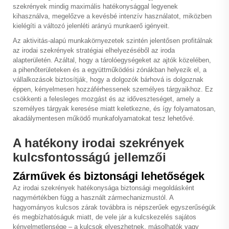
szekrények mindig maximális hatékonysággal legyenek
kihasználva, megelőzve a kevésbé intenzív használatot, miközben
kielégíti a változó jelenléti arányú munkaerő igényeit.
Az aktivitás-alapú munkakörnyezetek szintén jelentősen profitálnak
az irodai szekrények stratégiai elhelyezéséből az iroda
alapterületén. Azáltal, hogy a tárolóegységeket az ajtók közelében,
a pihenőterületeken és a együttműködési zónákban helyezik el, a
vállalkozások biztosítják, hogy a dolgozók bárhová is dolgoznak
éppen, kényelmesen hozzáférhessenek személyes tárgyaikhoz. Ez
csökkenti a felesleges mozgást és az időveszteséget, amely a
személyes tárgyak keresése miatt keletkezne, és így folyamatosan,
akadálymentesen működő munkafolyamatokat tesz lehetővé.
A hatékony irodai szekrények
kulcsfontosságú jellemzői
Zárművek és biztonsági lehetőségek
Az irodai szekrények hatékonysága biztonsági megoldásként
nagymértékben függ a használt zármechanizmustól. A
hagyományos kulcsos zárak továbbra is népszerűek egyszerűségük
és megbízhatóságuk miatt, de vele jár a kulcskezelés sajátos
kényelmetlensége – a kulcsok elveszhetnek, másolhatók vagy