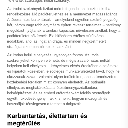
70%-ának szükséges irodai szekrény.
Az irodai szekrények fizikai méreteit gondosan illeszteni kell a
rendelkezésre álló padlóterülethez és a mennyezet magasságához.
A többszintes kialakítások – amelyeknél egyetlen szekrényegység
két, három vagy több egymásra épített rekeszt tartalmaz – hatékony
megoldást nyújtanak a tárolási kapacitás növelésére anélkül, hogy a
padlóterületet bővítenék. Ez különösen értékes sűrű városi
irodákban, ahol az ingatlan drága, és minden négyzetmétert
stratégiai szempontból kell kihasználni.
Az irodán belüli elhelyezés ugyanolyan fontos. Az irodai
szekrényeket könnyen elérhető, de mégis zavaró hatás nélküli
helyeken kell elhelyezni – kényelmes elérés érdekében a bejáratok
és kijáratok közelében, elsődleges munkaterületektől távol, hogy ne
okozzanak zavart, valamint olyan területeken, ahol a természetes
közlekedési forgalom miatt könnyen elérhetők. Az optimális
elhelyezés meghatározása a létesítménygazdálkodási,
belsőépítészeti és az emberi erőforrásokért felelős személyek
együttműködését igényli, akik ismerik, hogyan mozognak és
használják ténylegesen a terepet a dolgozók.
Karbantartás, élettartam és
megtérülés