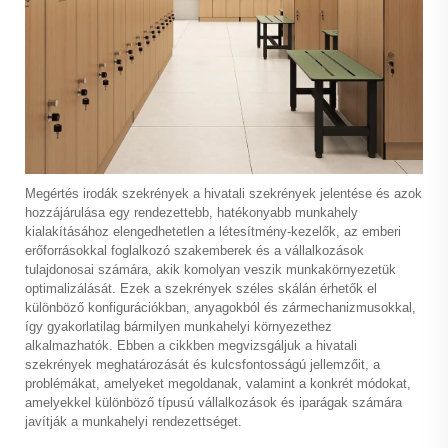
Megértés
irodák szekrények
a hivatali szekrények jelentése és azok
hozzájárulása egy rendezettebb, hatékonyabb munkahely
kialakításához elengedhetetlen a létesítmény-kezelők, az emberi
erőforrásokkal foglalkozó szakemberek és a vállalkozások
tulajdonosai számára, akik komolyan veszik munkakörnyezetük
optimalizálását. Ezek a szekrények széles skálán érhetők el
különböző konfigurációkban, anyagokból és zármechanizmusokkal,
így gyakorlatilag bármilyen munkahelyi környezethez
alkalmazhatók. Ebben a cikkben megvizsgáljuk a hivatali
szekrények meghatározását és kulcsfontosságú jellemzőit, a
problémákat, amelyeket megoldanak, valamint a konkrét módokat,
amelyekkel különböző típusú vállalkozások és iparágak számára
javítják a munkahelyi rendezettséget.