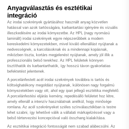
Anyagválasztás és esztétikai
integráció
Az irodai szekrények gyártásához használt anyag közvetlen
hatással van azok tartósságára, karbantartási igényére és vizuális
illeszkedésére az irodai környezetbe. Az HPL (nagy nyomású
laminált) irodai szekrények egyre népszerűbbek a modern
kereskedelmi környezetekben, mivel kiváló ellenállást nyújtanak a
nedvességnek, a karcolásoknak és a mindennapi kopásnak,
miközben tiszta, kortárs megjelenést nyújtanak, amely jól illik a
professzionális belső terekhez. Az HPL felületek könnyen
tisztíthatók és karbantarthatók, így hosszú távon gyakorlatias
befektetést jelentenek.
A porcelánfestett acél irodai szekrények továbbra is tartós és
költséghatékony megoldást nyújtanak, különösen nagy forgalmú
környezetekben vagy ott, ahol egy ipari jellegű esztétika megfelelő.
A porcelánfestési eljárás kemény, repedésálló felületet hoz létre,
amely ellenáll a intenzív használatnak anélkül, hogy minősége
romlana. Az acél szekrényeket széles színválasztékban is testre
lehet szabni, így lehetővé válik a vállalati márkajelzéssel vagy a
belső tértervezési koncepcióval való összhang kialakítása.
Az esztétikai integráció fontosságát nem szabad alábecsülni. Az