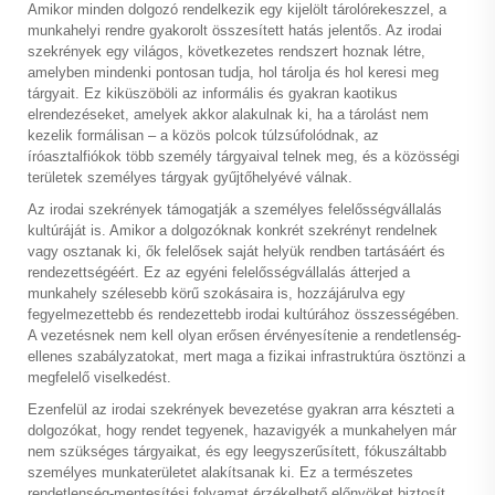
Amikor minden dolgozó rendelkezik egy kijelölt tárolórekeszzel, a
munkahelyi rendre gyakorolt összesített hatás jelentős. Az irodai
szekrények egy világos, következetes rendszert hoznak létre,
amelyben mindenki pontosan tudja, hol tárolja és hol keresi meg
tárgyait. Ez kiküszöböli az informális és gyakran kaotikus
elrendezéseket, amelyek akkor alakulnak ki, ha a tárolást nem
kezelik formálisan – a közös polcok túlzsúfolódnak, az
íróasztalfiókok több személy tárgyaival telnek meg, és a közösségi
területek személyes tárgyak gyűjtőhelyévé válnak.
Az irodai szekrények támogatják a személyes felelősségvállalás
kultúráját is. Amikor a dolgozóknak konkrét szekrényt rendelnek
vagy osztanak ki, ők felelősek saját helyük rendben tartásáért és
rendezettségéért. Ez az egyéni felelősségvállalás átterjed a
munkahely szélesebb körű szokásaira is, hozzájárulva egy
fegyelmezettebb és rendezettebb irodai kultúrához összességében.
A vezetésnek nem kell olyan erősen érvényesítenie a rendetlenség-
ellenes szabályzatokat, mert maga a fizikai infrastruktúra ösztönzi a
megfelelő viselkedést.
Ezenfelül az irodai szekrények bevezetése gyakran arra készteti a
dolgozókat, hogy rendet tegyenek, hazavigyék a munkahelyen már
nem szükséges tárgyaikat, és egy leegyszerűsített, fókuszáltabb
személyes munkaterületet alakítsanak ki. Ez a természetes
rendetlenség-mentesítési folyamat érzékelhető előnyöket biztosít