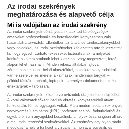
Az irodai szekrények
meghatározása és alapvető célja
Mi is valójában az irodai szekrény
Az irodai szekrények célirányosan kialakított tárolóegységek,
amelyeket professzionális és kereskedelmi környezetben való
használatra terveztek. Ellentétben az általános tárolószekrényekkel
vagy polcokkal, az irodai szekrényeket kifejezetten arra fejlesztették
ki, hogy egyedi, zárható rekeszeket biztosítsanak, amelyeket
konkrét alkalmazottaknak lehet kiosztani, vagy megosztott, forgó
alapon lehet használni. Minden rekesz általában ajtóval,
zármechanizmussal, belső akasztókkal, polcokkal vagy rúdakkal
van felszerelve, és méretei alkalmasak mindennapi tárgyak –
például táskák, kabátok, laptopok, személyes dokumentumok és
értéktárgyak – tárolására.
Az irodai szekrények fizikai terve évtizedek óta jelentősen fejlődött.
A korai változatok főként ipari és oktatási környezetekből átvett,
funkcionális fémes egységek voltak. Ma a modern irodai szekrények
nagynyomású laminátból (HPL), porfestett acélból, fárburkolatból és
egyéb prémium anyagokból készülnek, amelyek összhangban állnak
a mai irodai tervezési szabványokkal. Az eredmény egy olyan tároló
megoldás, amely a funkciót a vizuális harmóniával egyesíti, és