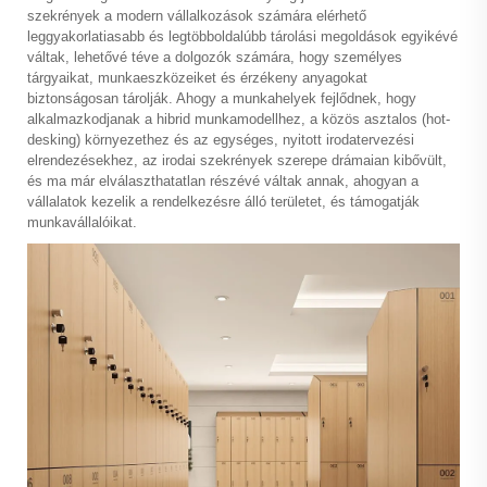
szekrények
a modern vállalkozások számára elérhető
leggyakorlatiasabb és legtöbboldalúbb tárolási megoldások egyikévé
váltak, lehetővé téve a dolgozók számára, hogy személyes
tárgyaikat, munkaeszközeiket és érzékeny anyagokat
biztonságosan tárolják. Ahogy a munkahelyek fejlődnek, hogy
alkalmazkodjanak a hibrid munkamodellhez, a közös asztalos (hot-
desking) környezethez és az egységes, nyitott irodatervezési
elrendezésekhez, az irodai szekrények szerepe drámaian kibővült,
és ma már elválaszthatatlan részévé váltak annak, ahogyan a
vállalatok kezelik a rendelkezésre álló területet, és támogatják
munkavállalóikat.