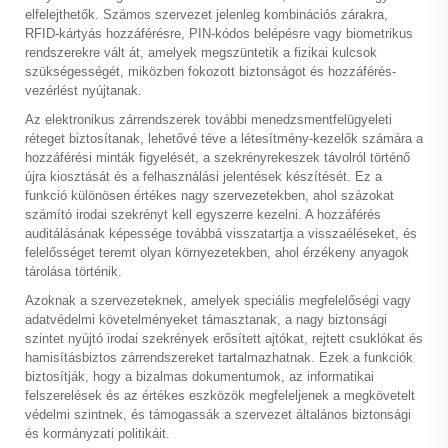
elfelejthetők. Számos szervezet jelenleg kombinációs zárakra,
RFID-kártyás hozzáférésre, PIN-kódos belépésre vagy biometrikus
rendszerekre vált át, amelyek megszüntetik a fizikai kulcsok
szükségességét, miközben fokozott biztonságot és hozzáférés-
vezérlést nyújtanak.
Az elektronikus zárrendszerek további menedzsmentfelügyeleti
réteget biztosítanak, lehetővé téve a létesítmény-kezelők számára a
hozzáférési minták figyelését, a szekrényrekeszek távolról történő
újra kiosztását és a felhasználási jelentések készítését. Ez a
funkció különösen értékes nagy szervezetekben, ahol százokat
számító irodai szekrényt kell egyszerre kezelni. A hozzáférés
auditálásának képessége továbbá visszatartja a visszaéléseket, és
felelősséget teremt olyan környezetekben, ahol érzékeny anyagok
tárolása történik.
Azoknak a szervezeteknek, amelyek speciális megfelelőségi vagy
adatvédelmi követelményeket támasztanak, a nagy biztonsági
szintet nyújtó irodai szekrények erősített ajtókat, rejtett csuklókat és
hamisításbiztos zárrendszereket tartalmazhatnak. Ezek a funkciók
biztosítják, hogy a bizalmas dokumentumok, az informatikai
felszerelések és az értékes eszközök megfeleljenek a megkövetelt
védelmi szintnek, és támogassák a szervezet általános biztonsági
és kormányzati politikáit.