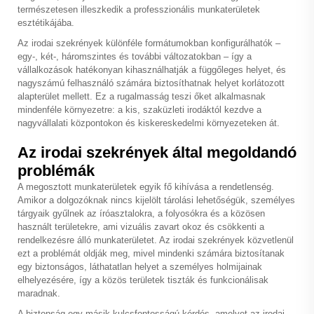
természetesen illeszkedik a professzionális munkaterületek
esztétikájába.
Az irodai szekrények különféle formátumokban konfigurálhatók –
egy-, két-, háromszintes és további változatokban – így a
vállalkozások hatékonyan kihasználhatják a függőleges helyet, és
nagyszámú felhasználó számára biztosíthatnak helyet korlátozott
alapterület mellett. Ez a rugalmasság teszi őket alkalmasnak
mindenféle környezetre: a kis, szaküzleti irodáktól kezdve a
nagyvállalati központokon és kiskereskedelmi környezeteken át.
Az irodai szekrények által megoldandó
problémák
A megosztott munkaterületek egyik fő kihívása a rendetlenség.
Amikor a dolgozóknak nincs kijelölt tárolási lehetőségük, személyes
tárgyaik gyűlnek az íróasztalokra, a folyosókra és a közösen
használt területekre, ami vizuális zavart okoz és csökkenti a
rendelkezésre álló munkaterületet. Az irodai szekrények közvetlenül
ezt a problémát oldják meg, mivel mindenki számára biztosítanak
egy biztonságos, láthatatlan helyet a személyes holmijainak
elhelyezésére, így a közös területek tiszták és funkcionálisak
maradnak.
A biztonság egy másik kulcsfontosságú kérdés, amelyet az irodai