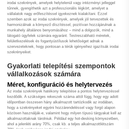
irodai szekrények, amelyek helytelenül vagy intézményi jelleggel
tűnnek, gyengíthetik azt a professzionális légkört, amelyet a
vállalatok nagy erőfeszítéssel igyekeznek kialakítani. Ezzel
szemben azok az irodai szekrények, amelyek jól tervezettek és
harmonizálnak a környező díszítéssel, pozitívan hozzájárulnak a
munkahely általános benyomásához – mind a dolgozók, mind a
látogató ügyfelek számára egyaránt. Testreszabható méretek,
felületkezelések és fogantyústílusok lehetőséget adnak a
szervezeteknek, hogy pontosan a térük igényeihez igazítsák irodai
szekrényeiket.
Gyakorlati telepítési szempontok
vállalkozások számára
Méret, konfiguráció és helytervezés
Az irodai szekrények hatékony telepítése a pontos helytervezéssel
kezdődik. A szükséges rekeszek száma attól függ, hogy egy adott
időpontban összesen hány alkalmazott tartózkodik az irodában,
hogy a szekrényeket egyéni hozzárendeléssel vagy forgó alapon
közösen használják-e, valamint hogy milyen típusú tárgyakat kell az
alkalmazottaknak tárolniuk. Például egy hot-desking környezetben,
ahol a jelenléti arány 70%, csak kb. a teljes alkalmazottlétszám