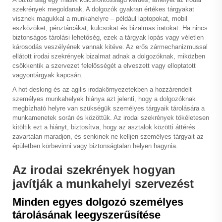
szekrények megoldanak. A dolgozók gyakran értékes tárgyakat
visznek magukkal a munkahelyre – például laptopokat, mobil
eszközöket, pénztárcákat, kulcsokat és bizalmas iratokat. Ha nincs
biztonságos tárolási lehetőség, ezek a tárgyak lopás vagy véletlen
károsodás veszélyének vannak kitéve. Az erős zármechanizmussal
ellátott irodai szekrények bizalmat adnak a dolgozóknak, miközben
csökkentik a szervezet felelősségét a elveszett vagy elloptatott
vagyontárgyak kapcsán.
A hot-desking és az agilis irodakörnyezetekben a hozzárendelt
személyes munkahelyek hiánya azt jelenti, hogy a dolgozóknak
megbízható helyre van szükségük személyes tárgyaik tárolására a
munkamenetek során és közöttük. Az irodai szekrények tökéletesen
kitöltik ezt a hiányt, biztosítva, hogy az asztalok közötti áttérés
zavartalan maradjon, és senkinek ne kelljen személyes tárgyait az
épületben körbevinni vagy biztonságtalan helyen hagynia.
Az irodai szekrények hogyan
javítják a munkahelyi szervezést
Minden egyes dolgozó személyes
tárolásának leegyszerűsítése