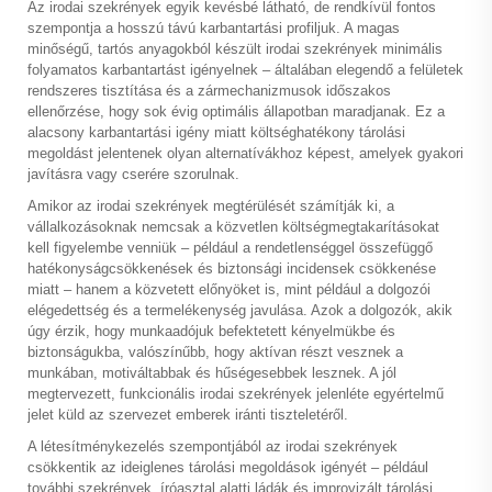
Az irodai szekrények egyik kevésbé látható, de rendkívül fontos
szempontja a hosszú távú karbantartási profiljuk. A magas
minőségű, tartós anyagokból készült irodai szekrények minimális
folyamatos karbantartást igényelnek – általában elegendő a felületek
rendszeres tisztítása és a zármechanizmusok időszakos
ellenőrzése, hogy sok évig optimális állapotban maradjanak. Ez a
alacsony karbantartási igény miatt költséghatékony tárolási
megoldást jelentenek olyan alternatívákhoz képest, amelyek gyakori
javításra vagy cserére szorulnak.
Amikor az irodai szekrények megtérülését számítják ki, a
vállalkozásoknak nemcsak a közvetlen költségmegtakarításokat
kell figyelembe venniük – például a rendetlenséggel összefüggő
hatékonyságcsökkenések és biztonsági incidensek csökkenése
miatt – hanem a közvetett előnyöket is, mint például a dolgozói
elégedettség és a termelékenység javulása. Azok a dolgozók, akik
úgy érzik, hogy munkaadójuk befektetett kényelmükbe és
biztonságukba, valószínűbb, hogy aktívan részt vesznek a
munkában, motiváltabbak és hűségesebbek lesznek. A jól
megtervezett, funkcionális irodai szekrények jelenléte egyértelmű
jelet küld az szervezet emberek iránti tiszteletéről.
A létesítménykezelés szempontjából az irodai szekrények
csökkentik az ideiglenes tárolási megoldások igényét – például
további szekrények, íróasztal alatti ládák és improvizált tárolási