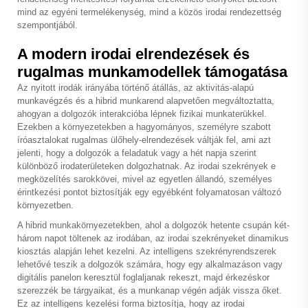
mind az egyéni termelékenység, mind a közös irodai rendezettség
szempontjából.
A modern irodai elrendezések és
rugalmas munkamodellek támogatása
Az nyitott irodák irányába történő átállás, az aktivitás-alapú
munkavégzés és a hibrid munkarend alapvetően megváltoztatta,
ahogyan a dolgozók interakcióba lépnek fizikai munkaterükkel.
Ezekben a környezetekben a hagyományos, személyre szabott
íróasztalokat rugalmas ülőhely-elrendezések váltják fel, ami azt
jelenti, hogy a dolgozók a feladatuk vagy a hét napja szerint
különböző irodaterületeken dolgozhatnak. Az irodai szekrények e
megközelítés sarokkövei, mivel az egyetlen állandó, személyes
érintkezési pontot biztosítják egy egyébként folyamatosan változó
környezetben.
A hibrid munkakörnyezetekben, ahol a dolgozók hetente csupán két-
három napot töltenek az irodában, az irodai szekrényeket dinamikus
kiosztás alapján lehet kezelni. Az intelligens szekrényrendszerek
lehetővé teszik a dolgozók számára, hogy egy alkalmazáson vagy
digitális panelon keresztül foglaljanak rekeszt, majd érkezéskor
szerezzék be tárgyaikat, és a munkanap végén adják vissza őket.
Ez az intelligens kezelési forma biztosítja, hogy az irodai