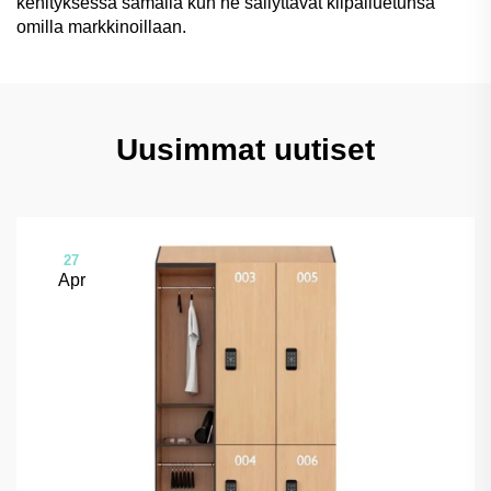
kehityksessä samalla kun he säilyttävät kilpailuetunsa
omilla markkinoillaan.
Uusimmat uutiset
27
Apr