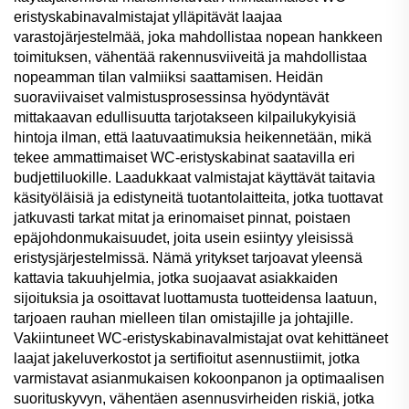
eristyskabinavalmistajat ylläpitävät laajaa
varastojärjestelmää, joka mahdollistaa nopean hankkeen
toimituksen, vähentää rakennusviiveitä ja mahdollistaa
nopeamman tilan valmiiksi saattamisen. Heidän
suoraviivaiset valmistusprosessinsa hyödyntävät
mittakaavan edullisuutta tarjotakseen kilpailukykyisiä
hintoja ilman, että laatuvaatimuksia heikennetään, mikä
tekee ammattimaiset WC-eristyskabinat saatavilla eri
budjettiluokille. Laadukkaat valmistajat käyttävät taitavia
käsityöläisiä ja edistyneitä tuotantolaitteita, jotka tuottavat
jatkuvasti tarkat mitat ja erinomaiset pinnat, poistaen
epäjohdonmukaisuudet, joita usein esiintyy yleisissä
eristysjärjestelmissä. Nämä yritykset tarjoavat yleensä
kattavia takuuhjelmia, jotka suojaavat asiakkaiden
sijoituksia ja osoittavat luottamusta tuotteidensa laatuun,
tarjoaen rauhan mielleen tilan omistajille ja johtajille.
Vakiintuneet WC-eristyskabinavalmistajat ovat kehittäneet
laajat jakeluverkostot ja sertifioitut asennustiimit, jotka
varmistavat asianmukaisen kokoonpanon ja optimaalisen
suorituskyvyn, vähentäen asennusvirheiden riskiä, jotka