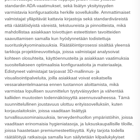
standardin ADA-vaatimukset, sekä lisätyn yksityisyyden
varmistavia konfiguraatioita herkille sovelluksille. Ammattimaiset
valmistajat ylläpitävät kattavia kirjastoja sekä standardiväreistä
että räätälöidyistä väreistä, tekstuureista ja pinnoitteista, mikä
mahdollistaa asiakkaan toivottujen esteettisten tavoitteiden
saavuttamisen samalla kun hyödynnetään todistettuja
suorituskykyominaisuuksia. Räätälöintiprosessi sisältää yleensä
tarkkoja projektineuvotteluja, joissa valmistajat analysoivat
kohteen olosuhteita, käyttöennusteita ja asiakkaan vaatimuksia
suositellakseen optimaalisia konfiguraatioita ja materiaaleja.
Edistyneet valmistajat tarjoavat 3D-mallinnus- ja
visualisointipalveluita, joilla asiakkaat voivat esikatsella
vessarakentelmaansa ennen tuotannon aloittamista, mikä
varmistaa lopullisen suunnittelun tyytyväisyyden ja vähentää
kalliiden muutosten todennäköisyyttä asennusvaiheessa. Tämä
suunnittelullinen joustavuus ulottuu erityissovelluksiin, kuten
korjauslaitoksiin, joissa vaaditaan lisättyjä
turvallisuusominaisuuksia, terveydenhuollon ympäristöihin, joissa
vaaditaan erinomaisia hygieniatasoja, ja luksuskaupallisille tiloille,
joissa haastetaan premiumesteettisyyttä. Kyky tarjota todella
räätälöityjä ratkaisuja samalla kun säilytetään kilpailukykyiset