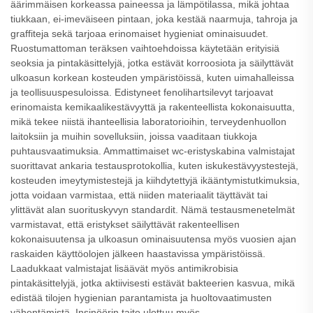
äärimmäisen korkeassa paineessa ja lämpötilassa, mikä johtaa
tiukkaan, ei-imeväiseen pintaan, joka kestää naarmuja, tahroja ja
graffiteja sekä tarjoaa erinomaiset hygieniat ominaisuudet.
Ruostumattoman teräksen vaihtoehdoissa käytetään erityisiä
seoksia ja pintakäsittelyjä, jotka estävät korroosiota ja säilyttävät
ulkoasun korkean kosteuden ympäristöissä, kuten uimahalleissa
ja teollisuuspesuloissa. Edistyneet fenolihartsilevyt tarjoavat
erinomaista kemikaalikestävyyttä ja rakenteellista kokonaisuutta,
mikä tekee niistä ihanteellisia laboratorioihin, terveydenhuollon
laitoksiin ja muihin sovelluksiin, joissa vaaditaan tiukkoja
puhtausvaatimuksia. Ammattimaiset wc-eristyskabina valmistajat
suorittavat ankaria testausprotokollia, kuten iskukestävyystestejä,
kosteuden imeytymistestejä ja kiihdytettyjä ikääntymistutkimuksia,
jotta voidaan varmistaa, että niiden materiaalit täyttävät tai
ylittävät alan suorituskyvyn standardit. Nämä testausmenetelmät
varmistavat, että eristykset säilyttävät rakenteellisen
kokonaisuutensa ja ulkoasun ominaisuutensa myös vuosien ajan
raskaiden käyttöolojen jälkeen haastavissa ympäristöissä.
Laadukkaat valmistajat lisäävät myös antimikrobisia
pintakäsittelyjä, jotka aktiivisesti estävät bakteerien kasvua, mikä
edistää tilojen hygienian parantamista ja huoltovaatimusten
vähentämistä. Insinöörin taito ulottuu myös