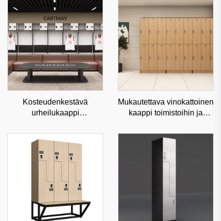
Kosteudenkestävä
Mukautettava vinokattoinen
urheilukaappi
kaappi toimistoihin ja
ammattilaisten
kuntosalien käyttöön,
urheilupaikkojen ja
kosteudenkestävä
kuntosalien käyttöön,
kaupallinen varastointi
kestävä teräksinen
varastoratkaisu