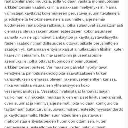
räätälöintimahdollisuuksia, joilla voidaan vastata monimuotoisiin
arkkitehtonisiin vaatimuksiin ja asiakkaan mieltymyksiin. Nämä
valmistajat käyttävät kokemukseen perustuvia suunnittelutiimejä
ja edistyneitä tietokoneavusteisia suunnittelujärjestelmiä
luodakseen räätälöityjä ratkaisuja, jotka sulautuvat saumattomasti
olemassa olevan rakennuksen esteettiseen kokonaisuuteen
samalla kun ne optimoivat tilankäyttöä ja käyttäjäystävällisyyttä.
Niiden räätälöintimahdollisuudet ulottuvat pitkälle perusmittojen
säätöjen yli, kattamaan erityisratkaisut ainutlaatuisiin tiloihin, kuten
kaareviin seinämiin, kulma-asentoihin ja useatasoisille
asennuksille, jotka ottavat huomioon monimutkaiset
arkkitehtoniset piirteet. Värimaaston palvelut hyödyntävät
kehittyneitä pinnoitusteknologioita saavuttaakseen tarkan
värisovituksen olemassa olevien rakennuselementtien kanssa,
mikä varmistaa visuaalisen yhtenäisyyden koko
vessaympäristössä. Vessakopinvalmistajat tarjoavat laajan
valikoiman kiinnikkeitä, mukaan lukien erilaiset lukitusmekanismit,
oven suunnat ja kiinnitysjärjestelmät, joita voidaan konfiguroida
täyttämään tiukat turvallisuusvaatimukset, esteettömyysstandardit
ja käyttötapamallit. Niiden suunnittelullinen joustavuus
mahdollistaa erityistarpeiden huomioon ottamisen, kuten
perhevessejä, esteettömiä koppeja, joiden mitat ylittävät