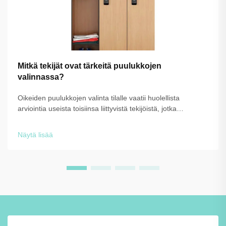
Mitkä tekijät ovat tärkeitä puulukkojen
valinnassa?
Oikeiden puulukkojen valinta tilalle vaatii huolellista
arviointia useista toisiinsa liittyvistä tekijöistä, jotka
vaikuttavat suoraan toiminnallisuuteen, kestävyyteen ja
pitkän aikavälin arvoon. Valitsetpa lukkoja liikuntasalille,
Näytä lisää
työpaikalle tai koulutustiloihin...