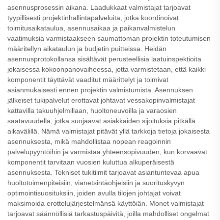
asennusprosessin aikana. Laadukkaat valmistajat tarjoavat
tyypillisesti projektinhallintapalveluita, jotka koordinoivat
toimitusaikataulua, asennusaikaa ja paikanvalmistelun
vaatimuksia varmistaakseen saumattoman projektin toteutumisen
määritellyn aikataulun ja budjetin puitteissa. Heidän
asennusprotokollansa sisältävät perusteellisia laatuinspektioita
jokaisessa kokoonpanovaiheessa, jotta varmistetaan, että kaikki
komponentit täyttävät vaaditut määrittelyt ja toimivat
asianmukaisesti ennen projektin valmistumista. Asennuksen
jälkeiset tukipalvelut erottavat johtavat vessakopinvalmistajat
kattavilla takuuhjelmillaan, huoltoneuvoilla ja varaosien
saatavuudella, jotka suojaavat asiakkaiden sijoituksia pitkällä
aikavälillä. Nämä valmistajat pitävät yllä tarkkoja tietoja jokaisesta
asennuksesta, mikä mahdollistaa nopean reagoinnin
palvelupyyntöihin ja varmistaa yhteensopivuuden, kun korvaavat
komponentit tarvitaan vuosien kuluttua alkuperäisestä
asennuksesta. Tekniset tukitiimit tarjoavat asiantuntevaa apua
huoltotoimenpiteisiin, vianetsintäohjeisiin ja suorituskyvyn
optimointisuosituksiin, joiden avulla tilojen johtajat voivat
maksimoida erottelujärjestelmänsä käyttöiän. Monet valmistajat
tarjoavat säännöllisiä tarkastuspäivitä, joilla mahdolliset ongelmat