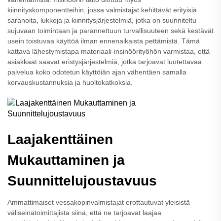
kiinnityskomponentteihin, jossa valmistajat kehittävät erityisiä
saranoita, lukkoja ja kiinnitysjärjestelmiä, jotka on suunniteltu
sujuvaan toimintaan ja parannettuun turvallisuuteen sekä kestävät
usein toistuvaa käyttöä ilman ennenaikaista pettämistä. Tämä
kattava lähestymistapa materiaali-insinöörityöhön varmistaa, että
asiakkaat saavat eristysjärjestelmiä, jotka tarjoavat luotettavaa
palvelua koko odotetun käyttöiän ajan vähentäen samalla
korvauskustannuksia ja huoltokatkoksia.
Laajakenttäinen
Mukauttaminen ja
Suunnittelujoustavuus
Ammattimaiset vessakopinvalmistajat erottautuvat yleisistä
väliseinätoimittajista siinä, että ne tarjoavat laajaa