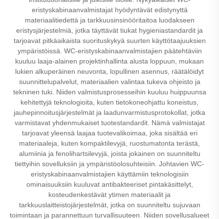
eristyskabinaanvalmistajat hyödyntävät edistynyttä
materiaalitiedettä ja tarkkuusinsinööritaitoa luodakseen
eristysjärjestelmiä, jotka täyttävät tiukat hygieniastandardit ja
tarjoavat pitkäaikaista suorituskykyä suurten käyttötaajuuksien
ympäristöissä. WC-eristyskabinaanvalmistajien päätehtäviin
kuuluu laaja-alainen projektinhallinta alusta loppuun, mukaan
lukien alkuperäinen neuvonta, lopullinen asennus, räätälöidyt
suunnittelupalvelut, materiaalien valintaa tukeva ohjeisto ja
tekninen tuki. Niiden valmistusprosesseihin kuuluu huippuunsa
kehitettyjä teknologioita, kuten tietokoneohjattu koneistus,
jauhepinnoitusjärjestelmät ja laadunvarmistusprotokollat, jotka
varmistavat yhdenmukaiset tuotestandardit. Nämä valmistajat
tarjoavat yleensä laajaa tuotevalikoimaa, joka sisältää eri
materiaaleja, kuten kompaktilevyjä, ruostumatonta terästä,
alumiinia ja fenolihartsilevyjä, joista jokainen on suunniteltu
tiettyihin sovelluksiin ja ympäristöolosuhteisiin. Johtavien WC-
eristyskabinaanvalmistajien käyttämiin teknologisiin
ominaisuuksiin kuuluvat antibakteeriset pintakäsittelyt,
kosteudenkestävät ytimen materiaalit ja
tarkkuuslaitteistojärjestelmät, jotka on suunniteltu sujuvaan
toimintaan ja parannettuun turvallisuuteen. Niiden sovellusalueet