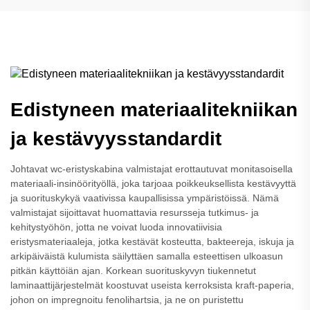
Edistyneen materiaalitekniikan
ja kestävyysstandardit
Johtavat wc-eristyskabina valmistajat erottautuvat monitasoisella
materiaali-insinöörityöllä, joka tarjoaa poikkeuksellista kestävyyttä
ja suorituskykyä vaativissa kaupallisissa ympäristöissä. Nämä
valmistajat sijoittavat huomattavia resursseja tutkimus- ja
kehitystyöhön, jotta ne voivat luoda innovatiivisia
eristysmateriaaleja, jotka kestävät kosteutta, bakteereja, iskuja ja
arkipäiväistä kulumista säilyttäen samalla esteettisen ulkoasun
pitkän käyttöiän ajan. Korkean suorituskyvyn tiukennetut
laminaattijärjestelmät koostuvat useista kerroksista kraft-paperia,
johon on impregnoitu fenolihartsia, ja ne on puristettu