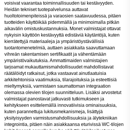
voisivat vaarantaa toiminnallisuuden tai kestävyyden.
Heidän tekniset tuotepalvelunsa auttavat
huoltotoimenpiteissä ja varaosien saatavuudessa, pitäen
tuotteiden käyttöikää pidemmällä ja minimoimalla pitkän
aikavälin omistuskustannuksia. Monet valmistajat ottavat
nykyisin käyttöön kestävyyttä edistäviä käytäntöjä, kuten
kierrätettyjä materiaaleja ja ympäristöystävällisiä
tuotantomenetelmiä, auttaen asiakkaita saavuttamaan
vihreän rakentamisen sertifikaatit ja vähentämään
ympäristövaikutuksia. Ammattimaiden valmistajien
tarjoamat mukauttamismahdollisuudet mahdollistavat
räätälöidyt ratkaisut, jotka vastaavat ainutlaatuisia
arkkitehtonisia vaatimuksia, tilarajoituksia ja esteettisiä
mieltymyksiä, varmistaen saumattoman integraation
olemassa olevien tilojen suunnitteluun. Lisäksi arvostetut
valmistajat panostavat jatkuvasti tutkimukseen ja
kehitykseen esittelemällä innovatiivisia ominaisuuksia,
kuten parannettuja lukitusmekanismeja, lisättyjä
yksityisyyden varmistusmahdollisuuksia ja älytekniikan
integrointia, pitäen näin asiakkaansa eturivissä WC-tilojen