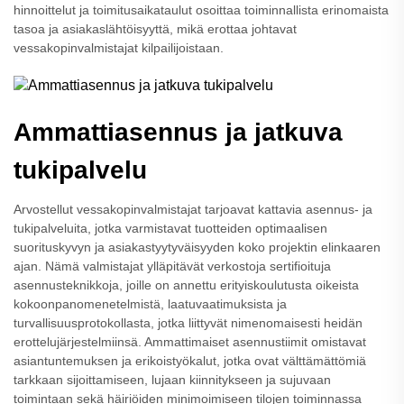
hinnoittelut ja toimitusaikataulut osoittaa toiminnallista erinomaista
tasoa ja asiakaslähtöisyyttä, mikä erottaa johtavat
vessakopinvalmistajat kilpailijoistaan.
Ammattiasennus ja jatkuva
tukipalvelu
Arvostellut vessakopinvalmistajat tarjoavat kattavia asennus- ja
tukipalveluita, jotka varmistavat tuotteiden optimaalisen
suorituskyvyn ja asiakastyytyväisyyden koko projektin elinkaaren
ajan. Nämä valmistajat ylläpitävät verkostoja sertifioituja
asennusteknikkoja, joille on annettu erityiskoulutusta oikeista
kokoonpanomenetelmistä, laatuvaatimuksista ja
turvallisuusprotokollasta, jotka liittyvät nimenomaisesti heidän
erottelujärjestelmiinsä. Ammattimaiset asennustiimit omistavat
asiantuntemuksen ja erikoistyökalut, jotka ovat välttämättömiä
tarkkaan sijoittamiseen, lujaan kiinnitykseen ja sujuvaan
toimintaan sekä häiriöiden minimoimiseen tilojen toiminnassa