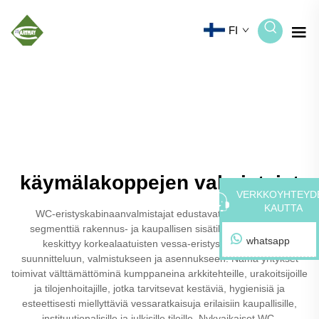
FI
käymälakoppejen valmistajat
VERKKOYHTEYD
KAUTTA
WC-eristyskabinaanvalmistajat edustavat erikoistunutta
segmenttiä rakennus- ja kaupallisen sisätilojen alalla, joka
whatsapp
keskittyy korkealaatuisten vessa-eristysjärjestelmien
suunnitteluun, valmistukseen ja asennukseen. Nämä yritykset
toimivat välttämättöminä kumppaneina arkkitehteille, urakoitsijoille
ja tilojenhoitajille, jotka tarvitsevat kestäviä, hygienisiä ja
esteettisesti miellyttäviä vessaratkaisuja erilaisiin kaupallisille,
instituutionalisille ja julkisille tiloille. Nykyaikaiset WC-