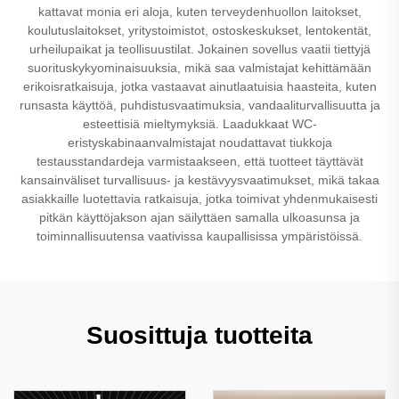
kattavat monia eri aloja, kuten terveydenhuollon laitokset,
koulutuslaitokset, yritystoimistot, ostoskeskukset, lentokentät,
urheilupaikat ja teollisuustilat. Jokainen sovellus vaatii tiettyjä
suorituskykyominaisuuksia, mikä saa valmistajat kehittämään
erikoisratkaisuja, jotka vastaavat ainutlaatuisia haasteita, kuten
runsasta käyttöä, puhdistusvaatimuksia, vandaaliturvallisuutta ja
esteettisiä mieltymyksiä. Laadukkaat WC-
eristyskabinaanvalmistajat noudattavat tiukkoja
testausstandardeja varmistaakseen, että tuotteet täyttävät
kansainväliset turvallisuus- ja kestävyysvaatimukset, mikä takaa
asiakkaille luotettavia ratkaisuja, jotka toimivat yhdenmukaisesti
pitkän käyttöjakson ajan säilyttäen samalla ulkoasunsa ja
toiminnallisuutensa vaativissa kaupallisissa ympäristöissä.
Suosittuja tuotteita