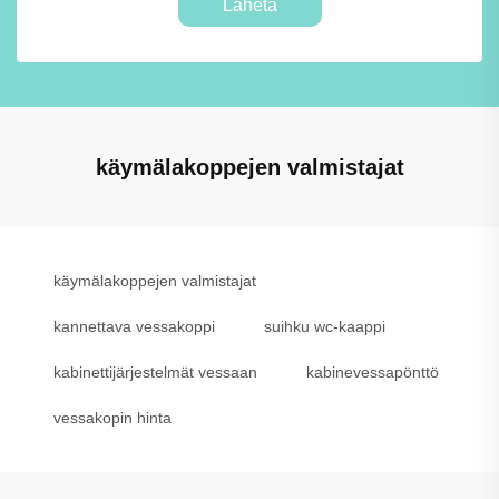
Lähetä
käymälakoppejen valmistajat
käymälakoppejen valmistajat
kannettava vessakoppi
suihku wc-kaappi
kabinettijärjestelmät vessaan
kabinevessapönttö
vessakopin hinta