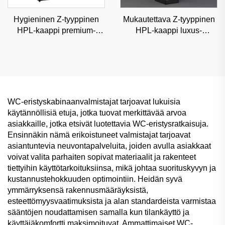
Hygieninen Z-tyyppinen
Mukautettava Z-tyyppinen
HPL-kaappi premium-
HPL-kaappi luxus-
sairaaloihin ja
ostoskeskuksiin ja
lääkintäkeskuksiin,
toimistoihin, korkean
luokiteltu varastoratkaisu
esteettisyyden luokiteltu
varastointi
WC-eristyskabinaanvalmistajat tarjoavat lukuisia
käytännöllisiä etuja, jotka tuovat merkittävää arvoa
asiakkaille, jotka etsivät luotettavia WC-eristysratkaisuja.
Ensinnäkin nämä erikoistuneet valmistajat tarjoavat
asiantuntevia neuvontapalveluita, joiden avulla asiakkaat
voivat valita parhaiten sopivat materiaalit ja rakenteet
tiettyihin käyttötarkoituksiinsa, mikä johtaa suorituskyvyn ja
kustannustehokkuuden optimointiin. Heidän syvä
ymmärryksensä rakennusmääräyksistä,
esteettömyysvaatimuksista ja alan standardeista varmistaa
sääntöjen noudattamisen samalla kun tilankäyttö ja
käyttäjäkomfortti maksimoituvat. Ammattimaiset WC-