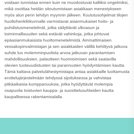
voidaan tunnistaa ennen kuin ne muodostuvat kalliiksi ongelmiksi,
mikä osoittaa heidän sitoutumistaan asiakkaan menestykseen
myös alun perin tehdyn myynnin jälkeen. Koulutusohjelmat tilojen
huoltohenkilökunnalle varmistavat asianmukaiset hoito- ja
puhdistusmenetelmät, jotka säilyttävät ulkoasun ja
toiminnallisuuden sekä estävät vahinkoja, jotka johtuvat
epäasianmukaisista huoltomenetelmistä. Ammattimaisen
vessakopinvalmistajan ja sen asiakkaiden välillä kehittyvä jatkuva
suhde luo molemminpuolista arvoa jatkuvan parantamisen
mahdollisuuksien, palautteen huomioimisen sekä saatavilla
olevien tuoteuudistusten tai parannusten hyödyntämisen kautta.
Tämä kattava palvelulähestymistapa antaa asiakkaille luottamusta
erottelujärjestelmään tehdyssä sijoituksessa ja vahvistaa
pitkäaikaisia kumppanuuksia, jotka hyödyttävät molempia
osapuolia toistuvien kauppa- ja suosittelusuhteiden kautta
kaupallisessa rakentamisalalla.