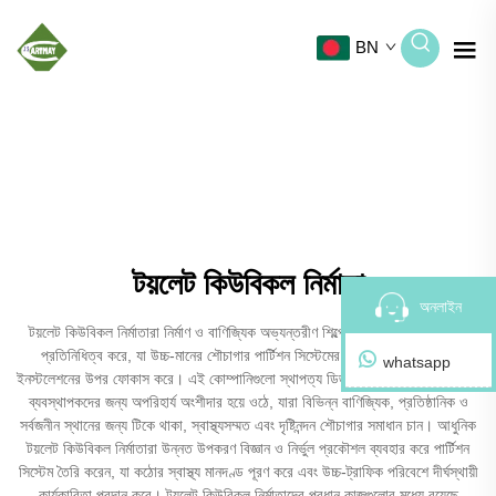
BN
টয়লেট কিউবিকল নির্মাতা
অনলাইন
টয়লেট কিউবিকল নির্মাতারা নির্মাণ ও বাণিজ্যিক অভ্যন্তরীণ শিল্পের একটি বিশেষায়িত খণ্ড
প্রতিনিধিত্ব করে, যা উচ্চ-মানের শৌচাগার পার্টিশন সিস্টেমের ডিজাইন, উৎপাদন এবং
whatsapp
ইনস্টলেশনের উপর ফোকাস করে। এই কোম্পানিগুলো স্থাপত্য ডিজাইনার, ঠিকাদার এবং সুবিধা
ব্যবস্থাপকদের জন্য অপরিহার্য অংশীদার হয়ে ওঠে, যারা বিভিন্ন বাণিজ্যিক, প্রতিষ্ঠানিক ও
সর্বজনীন স্থানের জন্য টিকে থাকা, স্বাস্থ্যসম্মত এবং দৃষ্টিনন্দন শৌচাগার সমাধান চান। আধুনিক
টয়লেট কিউবিকল নির্মাতারা উন্নত উপকরণ বিজ্ঞান ও নির্ভুল প্রকৌশল ব্যবহার করে পার্টিশন
সিস্টেম তৈরি করেন, যা কঠোর স্বাস্থ্য মানদণ্ড পূরণ করে এবং উচ্চ-ট্রাফিক পরিবেশে দীর্ঘস্থায়ী
কার্যকারিতা প্রদান করে। টয়লেট কিউবিকল নির্মাতাদের প্রধান কাজগুলোর মধ্যে রয়েছে