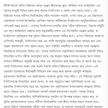
বিশিষ্ট টয়লেট কাবিন নির্মাতারা সমগ্র প্রকল্প জীবনচক্র জুড়ে অপ্টিমাল পণ্য কার্যকারিতা এবং
গ্রাহক সন্তুষ্টি নিশ্চিত করার জন্য ব্যাপক ইনস্টলেশন ও সমর্থন সেবা প্রদান করেন। এই
নির্মাতারা তাদের পার্টিশন সিস্টেমগুলির সঠিক সংযোজন পদ্ধতি, গুণগত মানদণ্ড এবং নিরাপত্তা
প্রোটোকল সম্পর্কে বিশেষায়িত প্রশিক্ষণ প্রাপ্ত সার্টিফায়েড ইনস্টলেশন প্রযুক্তিবিদদের একটি
নেটওয়ার্ক বজায় রাখেন। পেশাদার ইনস্টলেশন দলগুলির কাছে সঠিক সারিবদ্ধতা, নিরাপদ মাউন্টিং
এবং মসৃণ কার্যকারিতা অর্জনের জন্য প্রয়োজনীয় দক্ষতা এবং বিশেষায়িত সরঞ্জাম রয়েছে, যা
ইনস্টলেশন প্রক্রিয়ার সময় সুবিধা পরিচালনায় ব্যাঘাত কমিয়ে রাখে। গুণগত নির্মাতারা সাধারণত
ডেলিভারি সময়সূচী, ইনস্টলেশন সময় এবং সাইট প্রস্তুতির প্রয়োজনীয়তা সমন্বয় করে এমন
প্রকল্প ব্যবস্থাপনা সেবা প্রদান করেন, যাতে নির্ধারিত সময়সীমা ও বাজেটের মধ্যে প্রকল্পের
নিরবচ্ছিন্ন বাস্তবায়ন নিশ্চিত হয়। তাদের ইনস্টলেশন প্রোটোকলে সংযোজনের প্রতিটি পর্যায়ে
বিস্তারিত গুণগত পরীক্ষা অন্তর্ভুক্ত থাকে, যার মাধ্যমে প্রকল্প সম্পন্ন হওয়ার আগে সমস্ত
উপাদান নির্দিষ্টকরণ অনুযায়ী হয়েছে কিনা এবং সঠিকভাবে কাজ করছে কিনা তা যাচাই করা হয়।
পোস্ট-ইনস্টলেশন সমর্থন সেবা প্রধান টয়লেট কাবিন নির্মাতাদের আলাদা করে তোলে—এই
সেবাগুলি গ্রাহকদের দীর্ঘমেয়াদী বিনিয়োগ রক্ষা করার জন্য ব্যাপক ওয়ারেন্টি কার্যক্রম,
রক্ষণাবেক্ষণ নির্দেশিকা এবং প্রতিস্থাপন যোগানের সুযোগ নিয়ে গঠিত। এই নির্মাতারা প্রতিটি
ইনস্টলেশনের বিস্তারিত রেকর্ড রাখেন, যা সেবা অনুরোধে দ্রুত প্রতিক্রিয়া দেওয়া এবং
প্রাথমিক ইনস্টলেশনের বছর পরে প্রয়োজন হলে প্রতিস্থাপন উপাদানগুলির সামঞ্জস্য নিশ্চিত
করতে সহায়তা করে। টেকনিক্যাল সাপোর্ট দলগুলি রক্ষণাবেক্ষণ পদ্ধতি, সমস্যা নির্ণয়ের
নির্দেশিকা এবং কার্যকারিতা অপ্টিমাইজেশনের সুপারিশ সহ বিশেষজ্ঞ সহায়তা প্রদান করে, যা
সুবিধা ব্যবস্থাপকদের তাদের পার্টিশন সিস্টেমগুলির সেবা জীবন সর্বোচ্চ করতে সাহায্য করে।
অনেক নির্মাতা পর্যায়ক্রমিক পরীক্ষা সেবা প্রদান করেন, যা সম্ভাব্য সমস্যাগুলি সেগুলি ব্যয়বহুল