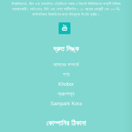
বিশ্ববিদ্যালয়, জিম এবং মলগুলিতে এইচপিএল লকার ও টয়লেট কিউবিকলের অগ্রণী বৈশ্বিক
সরবরাহকারী। আইএসও, সিই এবং সেফা সার্টিফাইড। ১০ বছরের ওয়ারান্টি এবং ১০০%
কাস্টমাইজড ডিজাইনের জন্য বিনামূল্যে সিএডি ড্রয়িং।
দ্রুত লিঙ্ক
আমাদের সম্পর্কে
পণ্য
Khobor
প্রকল্পসমূহ
Sampark Kora
কোম্পানির ঠিকানা