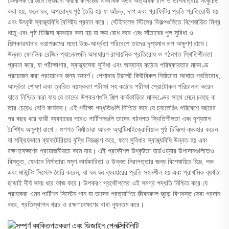
ফেনলিক রেজিনে ভিজানো ক্রাফ্ট কাগজের একাধিক স্তর অত্যধিক চাপ ও তাপমাত্রায় সংকুচিত
করা হয়, ফলে ঘন, অপরোদ্ধ পৃষ্ঠ তৈরি হয় যা আঁচড়, দাগ এবং গ্রাফিটির প্রতি প্রতিরোধী হয়
এবং উৎকৃষ্ট স্বাস্থ্যবিধি বৈশিষ্ট্য প্রদান করে। স্টেইনলেস স্টিলের বিকল্পগুলিতে বিশেষায়িত মিশ্র
ধাতু এবং পৃষ্ঠ চিকিত্সা ব্যবহার করা হয় যা ক্ষয় রোধ করে এবং সাঁতারের পুল সুবিধা ও
শিল্পকারখানার ওয়াশরুমের মতো উচ্চ-আর্দ্রতা পরিবেশে তাদের দৃশ্যমান রূপ অক্ষুণ্ণ রাখে।
উন্নত ফেনলিক রেজিন প্যানেলগুলি অসাধারণ রাসায়নিক প্রতিরোধ ও গঠনগত স্থিতিশীলতা
প্রদান করে, যা পরীক্ষাগার, স্বাস্থ্যসেবা সুবিধা এবং অন্যান্য কঠোর পরিষ্কারতার মানদণ্ড
প্রয়োজন করা প্রয়োগের জন্য আদর্শ। পেশাদার টয়লেট কিউবিকল নির্মাতারা আঘাত প্রতিরোধ,
আর্দ্রতা শোষণ এবং ত্বরিত বয়স্করণ পরীক্ষা সহ কঠোর পরীক্ষা প্রোটোকল পরিচালনা করেন
যাতে নিশ্চিত করা যায় যে তাদের উপকরণগুলি শিল্প কার্যকারিতা মানদণ্ডের সাথে মেনে চলছে বা
তার চেয়েও বেশি কার্যকর। এই পরীক্ষা পদ্ধতিগুলি নিশ্চিত করে যে চ্যালেঞ্জিং পরিবেশে বছরের
পর বছর ধরে ভারী ব্যবহারের পরেও পার্টিশনগুলি তাদের গঠনগত স্থিতিশীলতা এবং দৃশ্যমান
বৈশিষ্ট্য অক্ষুণ্ণ রাখে। গুণগত নির্মাতারা আরও অ্যান্টিমাইক্রোবিয়াল পৃষ্ঠ চিকিত্সা ব্যবহার করেন
যা সক্রিয়ভাবে ব্যাকটেরিয়ার বৃদ্ধি নিয়ন্ত্রণ করে, ফলে সুবিধার স্বাস্থ্যবিধি উন্নত হয় এবং
রক্ষণাবেক্ষণের প্রয়োজনীয়তা কমে যায়। এই প্রকৌশল উৎকৃষ্টতা হার্ডওয়্যার উপাদানগুলিতেও
বিস্তৃত, যেখানে নির্মাতারা মসৃণ কার্যকারিতা ও উন্নত নিরাপত্তার জন্য বিশেষায়িত হিঞ্জ, লক
এবং মাউন্টিং সিস্টেম তৈরি করেন, যা ঘন ঘন ব্যবহারের প্রতি সহনশীল হয় এবং প্রাথমিক ব্যর্থতা
ছাড়াই দীর্ঘ সময় ধরে কাজ করে। উপকরণ প্রকৌশলের এই সমগ্র পদ্ধতি নিশ্চিত করে যে
গ্রাহকরা এমন পার্টিশন সিস্টেম পান যা তাদের প্রত্যাশিত জীবনকাল জুড়ে বিশ্বস্ত সেবা প্রদান
করে, প্রতিস্থাপন খরচ ও রক্ষণাবেক্ষণের বাধা ন্যূনতম করে।