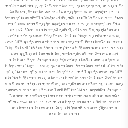
প্রাথমিক পরামর্শ থেকে চূড়ান্ত ইনস্টলেশন পর্যন্ত সম্পূর্ণ প্রকল্প ব্যবস্থাপনা, যার মধ্যে কাস্টম
ডিজাইন সেবা, উপকরণ নির্বাচনের পরামর্শ এবং প্রযুক্তিগত সহায়তা অন্তর্ভুক্ত। তাদের
উৎপাদন প্রক্রিয়ায় কম্পিউটার-নিয়ন্ত্রিত মেশিনিং, পাউডার কোটিং সিস্টেম এবং গুণগত নিশ্চয়তা
প্রোটোকলসহ অগ্রগামী প্রযুক্তি অন্তর্ভুক্ত করা হয়, যা পণ্যের সামঞ্জস্যপূর্ণ মান নিশ্চিত
করে। এই নির্মাতারা সাধারণত কম্প্যাক্ট ল্যামিনেট, স্টেইনলেস স্টিল, অ্যালুমিনিয়াম এবং
ফেনলিক রেজিন প্যানেলসহ বিভিন্ন উপকরণে তৈরি করা বিস্তৃত পণ্য লাইন প্রদান করেন,
যেগুলো নির্দিষ্ট অ্যাপ্লিকেশন ও পরিবেশগত শর্তের জন্য প্রকৌশলীভাবে ডিজাইন করা হয়েছে।
শীর্ষস্থানীয় টয়লেট কিউবিকল নির্মাতারা যে প্রযুক্তিগত বৈশিষ্ট্যগুলো ব্যবহার করেন, তার মধ্যে
রয়েছে অ্যান্টি-ব্যাকটেরিয়াল পৃষ্ঠ চিকিত্সা, আর্দ্রতা-প্রতিরোধী কোর উপকরণ এবং মসৃণ
কার্যকারিতা ও উন্নত নিরাপত্তার জন্য নির্ভুল হার্ডওয়্যার সিস্টেম। এদের অ্যাপ্লিকেশন
বিভিন্ন ক্ষেত্রে বিস্তৃত—যেমন স্বাস্থ্যসেবা প্রতিষ্ঠান, শিক্ষাপ্রতিষ্ঠান, কর্পোরেট অফিস, শপিং
সেন্টার, বিমানবন্দর, ক্রীড়া স্থাপনা এবং শিল্প প্রতিষ্ঠান। প্রতিটি অ্যাপ্লিকেশনের জন্য নির্দিষ্ট
কার্যকারিতা বৈশিষ্ট্য প্রয়োজন হয়, যা নির্মাতাদের বিশেষায়িত সমাধান তৈরি করতে উৎসাহিত করে,
যা ভারী ব্যবহার, পরিষ্কারের প্রয়োজনীয়তা, বর্জ্য প্রতিরোধ এবং দৃষ্টিনন্দন পছন্দের মতো অনন্য
চ্যালেঞ্জগুলো সমাধান করে। উচ্চমানের টয়লেট কিউবিকল নির্মাতারা আন্তর্জাতিক নিরাপত্তা ও
টিকে থাকার প্রয়োজনীয়তা পূরণ করে তাদের পণ্যের গুণগত মান যাচাই করার জন্য কঠোর
পরীক্ষা মানদণ্ড বজায় রাখেন, যাতে গ্রাহকরা বিশ্বস্ত সমাধান পান যা দীর্ঘ সেবা সময়কালে
ধারাবাহিকভাবে কার্যকর হয় এবং চাহিদাপূর্ণ বাণিজ্যিক পরিবেশে তাদের দৃষ্টিনন্দন রূপ ও
কার্যকারিতা বজায় রাখে।