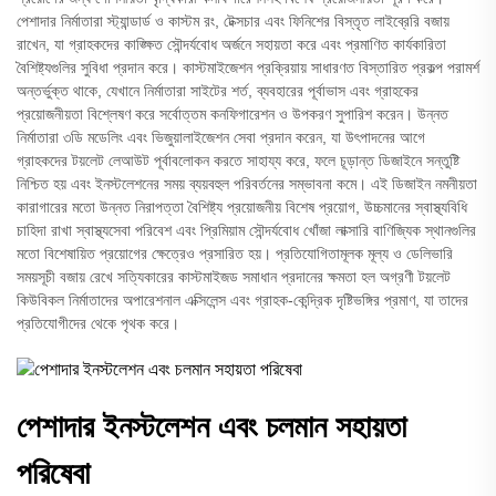
পেশাদার নির্মাতারা স্ট্যান্ডার্ড ও কাস্টম রং, টেক্সচার এবং ফিনিশের বিস্তৃত লাইব্রেরি বজায়
রাখেন, যা গ্রাহকদের কাঙ্ক্ষিত সৌন্দর্যবোধ অর্জনে সহায়তা করে এবং প্রমাণিত কার্যকারিতা
বৈশিষ্ট্যগুলির সুবিধা প্রদান করে। কাস্টমাইজেশন প্রক্রিয়ায় সাধারণত বিস্তারিত প্রকল্প পরামর্শ
অন্তর্ভুক্ত থাকে, যেখানে নির্মাতারা সাইটের শর্ত, ব্যবহারের পূর্বাভাস এবং গ্রাহকের
প্রয়োজনীয়তা বিশ্লেষণ করে সর্বোত্তম কনফিগারেশন ও উপকরণ সুপারিশ করেন। উন্নত
নির্মাতারা ৩ডি মডেলিং এবং ভিজুয়ালাইজেশন সেবা প্রদান করেন, যা উৎপাদনের আগে
গ্রাহকদের টয়লেট লেআউট পূর্বাবলোকন করতে সাহায্য করে, ফলে চূড়ান্ত ডিজাইনে সন্তুষ্টি
নিশ্চিত হয় এবং ইনস্টলেশনের সময় ব্যয়বহুল পরিবর্তনের সম্ভাবনা কমে। এই ডিজাইন নমনীয়তা
কারাগারের মতো উন্নত নিরাপত্তা বৈশিষ্ট্য প্রয়োজনীয় বিশেষ প্রয়োগ, উচ্চমানের স্বাস্থ্যবিধি
চাহিদা রাখা স্বাস্থ্যসেবা পরিবেশ এবং প্রিমিয়াম সৌন্দর্যবোধ খোঁজা লাক্সারি বাণিজ্যিক স্থানগুলির
মতো বিশেষায়িত প্রয়োগের ক্ষেত্রেও প্রসারিত হয়। প্রতিযোগিতামূলক মূল্য ও ডেলিভারি
সময়সূচী বজায় রেখে সত্যিকারের কাস্টমাইজড সমাধান প্রদানের ক্ষমতা হল অগ্রণী টয়লেট
কিউবিকল নির্মাতাদের অপারেশনাল এক্সিলেন্স এবং গ্রাহক-কেন্দ্রিক দৃষ্টিভঙ্গির প্রমাণ, যা তাদের
প্রতিযোগীদের থেকে পৃথক করে।
পেশাদার ইনস্টলেশন এবং চলমান সহায়তা
পরিষেবা