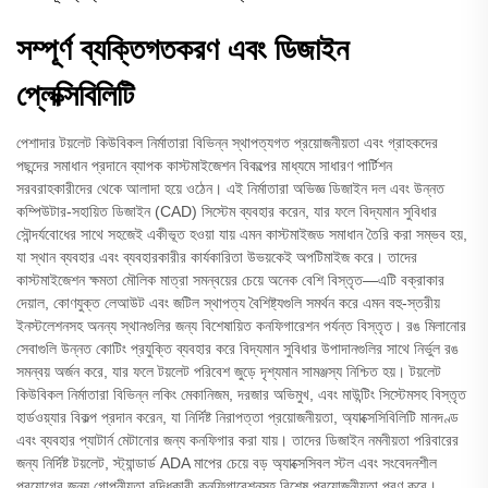
সম্পূর্ণ ব্যক্তিগতকরণ এবং ডিজাইন
প্লেক্সিবিলিটি
পেশাদার টয়লেট কিউবিকল নির্মাতারা বিভিন্ন স্থাপত্যগত প্রয়োজনীয়তা এবং গ্রাহকদের
পছন্দের সমাধান প্রদানে ব্যাপক কাস্টমাইজেশন বিকল্পের মাধ্যমে সাধারণ পার্টিশন
সরবরাহকারীদের থেকে আলাদা হয়ে ওঠেন। এই নির্মাতারা অভিজ্ঞ ডিজাইন দল এবং উন্নত
কম্পিউটার-সহায়িত ডিজাইন (CAD) সিস্টেম ব্যবহার করেন, যার ফলে বিদ্যমান সুবিধার
সৌন্দর্যবোধের সাথে সহজেই একীভূত হওয়া যায় এমন কাস্টমাইজড সমাধান তৈরি করা সম্ভব হয়,
যা স্থান ব্যবহার এবং ব্যবহারকারীর কার্যকারিতা উভয়কেই অপটিমাইজ করে। তাদের
কাস্টমাইজেশন ক্ষমতা মৌলিক মাত্রা সমন্বয়ের চেয়ে অনেক বেশি বিস্তৃত—এটি বক্রাকার
দেয়াল, কোণযুক্ত লেআউট এবং জটিল স্থাপত্য বৈশিষ্ট্যগুলি সমর্থন করে এমন বহু-স্তরীয়
ইনস্টলেশনসহ অনন্য স্থানগুলির জন্য বিশেষায়িত কনফিগারেশন পর্যন্ত বিস্তৃত। রঙ মিলানোর
সেবাগুলি উন্নত কোটিং প্রযুক্তি ব্যবহার করে বিদ্যমান সুবিধার উপাদানগুলির সাথে নির্ভুল রঙ
সমন্বয় অর্জন করে, যার ফলে টয়লেট পরিবেশ জুড়ে দৃশ্যমান সামঞ্জস্য নিশ্চিত হয়। টয়লেট
কিউবিকল নির্মাতারা বিভিন্ন লকিং মেকানিজম, দরজার অভিমুখ, এবং মাউন্টিং সিস্টেমসহ বিস্তৃত
হার্ডওয়্যার বিকল্প প্রদান করেন, যা নির্দিষ্ট নিরাপত্তা প্রয়োজনীয়তা, অ্যাক্সেসিবিলিটি মানদণ্ড
এবং ব্যবহার প্যাটার্ন মেটানোর জন্য কনফিগার করা যায়। তাদের ডিজাইন নমনীয়তা পরিবারের
জন্য নির্দিষ্ট টয়লেট, স্ট্যান্ডার্ড ADA মাপের চেয়ে বড় অ্যাক্সেসিবল স্টল এবং সংবেদনশীল
প্রয়োগের জন্য গোপনীয়তা বৃদ্ধিকারী কনফিগারেশনসহ বিশেষ প্রয়োজনীয়তা পূরণ করে।