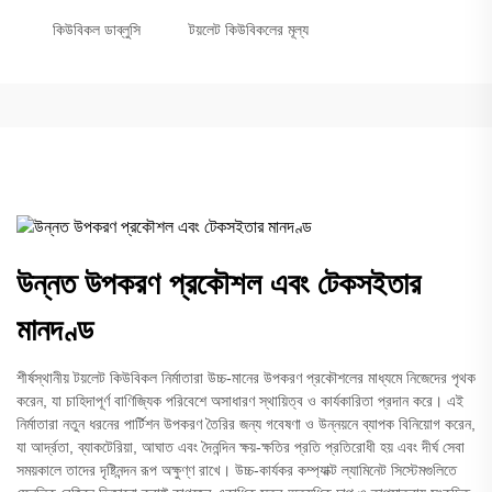
কিউবিকল ডাব্লুসি
টয়লেট কিউবিকলের মূল্য
উন্নত উপকরণ প্রকৌশল এবং টেকসইতার
মানদণ্ড
শীর্ষস্থানীয় টয়লেট কিউবিকল নির্মাতারা উচ্চ-মানের উপকরণ প্রকৌশলের মাধ্যমে নিজেদের পৃথক
করেন, যা চাহিদাপূর্ণ বাণিজ্যিক পরিবেশে অসাধারণ স্থায়িত্ব ও কার্যকারিতা প্রদান করে। এই
নির্মাতারা নতুন ধরনের পার্টিশন উপকরণ তৈরির জন্য গবেষণা ও উন্নয়নে ব্যাপক বিনিয়োগ করেন,
যা আর্দ্রতা, ব্যাকটেরিয়া, আঘাত এবং দৈনন্দিন ক্ষয়-ক্ষতির প্রতি প্রতিরোধী হয় এবং দীর্ঘ সেবা
সময়কালে তাদের দৃষ্টিনন্দন রূপ অক্ষুণ্ণ রাখে। উচ্চ-কার্যকর কম্প্যাক্ট ল্যামিনেট সিস্টেমগুলিতে