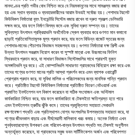
মানদণ্ডের প্রতি গভীর বোধ নিশ্চিত করে যে নিয়মকানুনের সাথে সামঞ্জস্য বজায় রাখা
হয় এবং স্থান ব্যবহার ও ব্যবহারকারীদের আরাম উভয়ই সর্বোচ্চ হয়। পেশাদার টয়লেট
কিউবিকল নির্মাতারা বৃহৎ ইনভেন্টরি সিস্টেম বজায় রাখেন যা দ্রুত প্রকল্প ডেলিভারি
সক্ষম করে, যার ফলে নির্মাণ বিলম্ব কমে এবং সুবিধা দ্রুত সম্পন্ন হয়। তাদের
সুবিন্যস্ত উৎপাদন প্রক্রিয়াগুলি অর্থনৈতিক স্কেল ব্যবহার করে গুণগত মান কমানো
ছাড়াই প্রতিযোগিতামূলক মূল্য প্রদান করে, যার ফলে বিভিন্ন বাজেট স্তরের জন্য
পেশাদার-মানের শৌচাগার বিভাজন সহজলভ্য হয়। গুণগত নির্মাতারা দক্ষ শিল্পী এবং
উন্নত উৎপাদন সরঞ্জাম নিয়োগ করেন যা সুস্পষ্ট মাত্রা এবং উচ্চমানের ফিনিশ
স্থিরভাবে প্রদান করে, যা সাধারণ বিভাজন সিস্টেমগুলির সাথে প্রায়শই যুক্ত
অসঙ্গতিগুলি দূর করে। এই কোম্পানিগুলি সাধারণত গ্রাহকদের বিনিয়োগ রক্ষা করে এবং
তাদের পণ্যের গুণগত মানের প্রতি আস্থা প্রদর্শন করে এমন ব্যাপক ওয়ারেন্টি
প্রোগ্রাম প্রদান করে, যা সুবিধা মালিক ও পরিচালকদের জন্য মানসিক শান্তি প্রদান
করে। প্রতিষ্ঠিত টয়লেট কিউবিকল নির্মাতারা প্রতিষ্ঠিত বিতরণ নেটওয়ার্ক এবং
প্রমাণিত ইনস্টলেশন দল বিকাশ করেছেন যা সঠিক সংযোজন এবং অপ্টিমাল
কার্যকারিতা নিশ্চিত করে, যার ফলে কার্যকারিতা বা টেকসইতা ক্ষতিগ্রস্ত হতে পারে
এমন ইনস্টলেশন ত্রুটির ঝুঁকি কমে। তাদের প্রযুক্তিগত সহায়তা সেবাগুলি
রক্ষণাবেক্ষণ পদ্ধতি এবং প্রতিস্থাপন যোগ্য অংশগুলির উপলব্ধতায় সহায়তা করে, যা
পণ্যের জীবনকাল বাড়ায় এবং দীর্ঘমেয়াদী মালিকানা খরচ কমায়। অনেক নির্মাতা এখন
পুনর্ব্যবহারযোগ্য উপকরণ এবং পরিবেশ-বান্ধব উৎপাদন পদ্ধতি সহ টেকসই অনুশীলন
অন্তর্ভুক্ত করেছেন, যা গ্রাহকদের সবুজ ভবন সার্টিফিকেশন অর্জন এবং পরিবেশগত