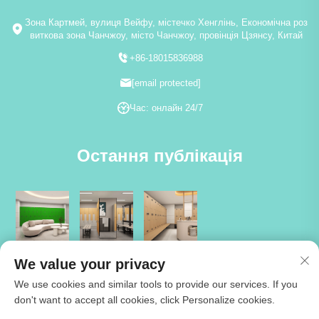
Зона Картмей, вулиця Вейфу, містечко Хенглінь, Економічна роз
виткова зона Чанчжоу, місто Чанчжоу, провінція Цзянсу, Китай
+86-18015836988
[email protected]
Час: онлайн 24/7
Остання публікація
We value your privacy
We use cookies and similar tools to provide our services. If you
don't want to accept all cookies, click Personalize cookies.