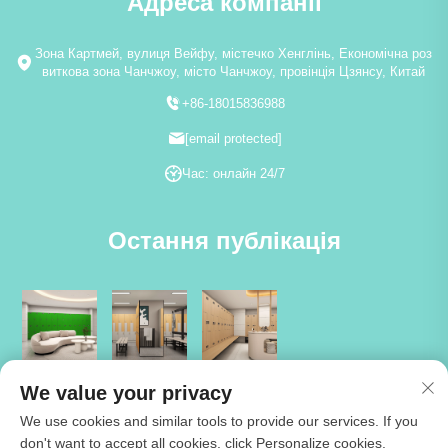
Адреса компанії
Зона Картмей, вулиця Вейфу, містечко Хенглінь, Економічна роз
виткова зона Чанчжоу, місто Чанчжоу, провінція Цзянсу, Китай
+86-18015836988
[email protected]
Час: онлайн 24/7
Остання публікація
We value your privacy
We use cookies and similar tools to provide our services. If you
don't want to accept all cookies, click Personalize cookies.