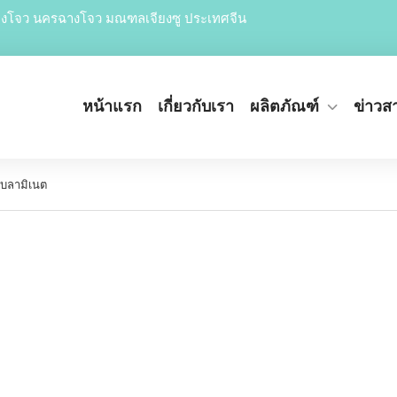
จฉางโจว นครฉางโจว มณฑลเจียงซู ประเทศจีน
หน้าแรก
เกี่ยวกับเรา
ผลิตภัณฑ์
ข่าวส
บบลามิเนต