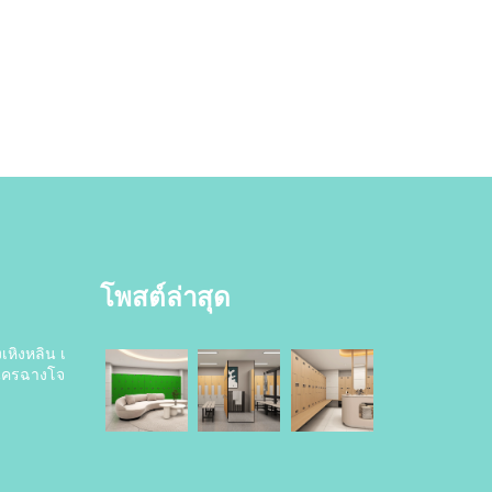
โพสต์ล่าสุด
เหิงหลิน เ
นครฉางโจ