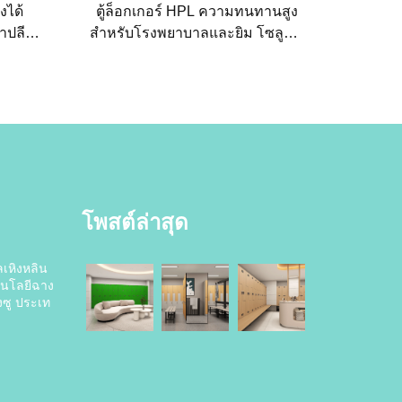
่งได้
ตู้ล็อกเกอร์ HPL ความทนทานสูง
าปลีก
สำหรับโรงพยาบาลและยิม โซลูชัน
สมัยและ
จัดเก็บเชิงพาณิชย์ต้านความชื้น
โพสต์ล่าสุด
ลเหิงหลิน
นโลยีฉาง
ซู ประเท