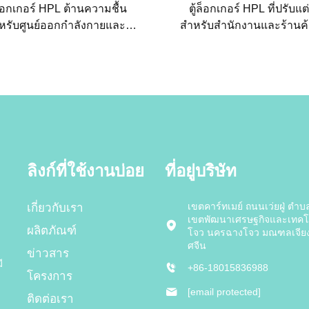
ล็อกเกอร์ HPL ต้านความชื้น
ตู้ล็อกเกอร์ HPL ที่ปรับแต
หรับศูนย์ออกกำลังกายและ
สำหรับสำนักงานและร้านค้
เรียน การจัดเก็บเชิงพาณิชย์
การจัดเก็บเชิงพาณิชย์ที่ทัน
ทานพร้อมตัวเลือกปรับแต่ง
ต่ำในการดูแลรักษา
ลิงก์ที่ใช้งานบ่อย
ที่อยู่บริษัท
เขตคาร์ทเมย์ ถนนเว่ยฝู่ ตำบ
เกี่ยวกับเรา
เขตพัฒนาเศรษฐกิจและเทคโ
ผลิตภัณฑ์
โจว นครฉางโจว มณฑลเจียง
ศจีน
ข่าวสาร
ี
+86-18015836988
โครงการ
[email protected]
ติดต่อเรา