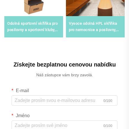
Odolná sportovní skříňka pro
Vysoce odolná HPL skříňka
posilovny a sportovní kluby,
pro nemocnice a posilovny,
vlhku odolné ocelové úložné
vlhku odolné komerční úložné
řešení
řešení
Získejte bezplatnou cenovou nabídku
Náš zástupce vám brzy zavolá.
E-mail
0/100
Jméno
0/100