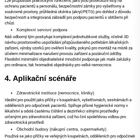
Lze přizpůsobit praktickými funkcemi, jako jsou protikolizní lišty na
ochranu pacientů a personálu, bezpečnostní zámky pro vyšetřovny a
soukromé prostory, průhledná okénka (akryl/PETG) pro dohled z důvodu
bezpečnosti a integrovaná zábradlí pro podporu pacientů s obtížemi při
chůzi.
Komplexní servisní podpora
Náš odborný tým poskytuje komplexní jednohubkové služby, včetně 3D
návrhu prostorového uspořádání přizpůsobeného potřebám lékařských
zařízení, výroby vzorků pro ověření kvality, pokynů pro montáž na místě za
účelem minimalizace narušení provozu zařízení a pozáruční údržby.
Flexibilní minimální objednatelské množství podporuje jak malé zakázky
pro ordinace, tak hromadné objednávky pro velké nemocnice.
4. Aplikační scénáře
Zdravotnické instituce (nemocnice, kliniky)
Ideální pro použití jako příčky v koupelnách, vyšetřovnách, sestrárnách a
odděleních pro odpočinek pacientů. Splňuje přísné hygienické normy v
lékařství a odolá častému čištění a dezinfekci silnými prostředky
určenými pro zdravotnická zařízení, což ho činí spolehlivou volbou pro
zdravotnická prostředí.
Obchodní budovy (nákupní centra, supermarkety)
Používá se jako příčky ve veřejných koupelnách, odděleních pro odpočinek