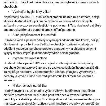
zařízeních – například trvalé chodci a přesunu vybavení v nemocničních
chodbách.
Vynikající hygienický výkon
Neprůtočný povrch HPL brání adhezi prachu, bakteriím a skvrnám, což je
klíčová vlastnost splňující přísné hygienické normy zdravotnických
zařízení a provozoven souvisejících s potravinami. Tato vlastnost zajišťuje
snadnou dezinfekci a pomáhá omezit šíření patogenů.
Silná přizpůsobivost k prostředí
Přirozeně vodě a plísním odolný s vynikající odolností proti korozi, což jej
činí ideálním pro vlhká prostředí zdravotnických zařízení – jako jsou
oddělení koupelen, sprchové prostory a prádelny – a oblasti s velkými
výkyvy teploty, zajišťuje dlouhodobý výkon bez degradace.
Zvýšení zvukové izolace
Hustá struktura panelů HPL ve spojení s odbornými těsnicími pásky
dosahuje účinné zvukové izolace se zvukovou izolační hodnotou ≥35 dB.
To zajišťuje soukromí v samostatných zónách, jako jsou vyšetřovny a
poradny, a vytváří klidné prostředí pro komunikaci mezi pacientem a
lékařem.
Nízké náklady na údržbu
Hladký povrch HPL lze snadno vyčistit vlhkým hadříkem a neutrálním
čisticím prostředkem, není nutné používat specializované údržbové
produkty ani složité postupy. To snižuje dlouhodobé provozní náklady pro
manažery zdravotnických zařízení a minimalizuje výpadky během čištění.