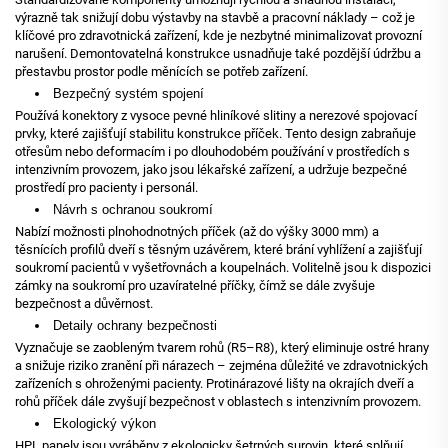
výrazně tak snižují dobu výstavby na stavbě a pracovní náklady – což je
klíčové pro zdravotnická zařízení, kde je nezbytné minimalizovat provozní
narušení. Demontovatelná konstrukce usnadňuje také pozdější údržbu a
přestavbu prostor podle měnících se potřeb zařízení.
Bezpečný systém spojení
Používá konektory z vysoce pevné hliníkové slitiny a nerezové spojovací
prvky, které zajišťují stabilitu konstrukce příček. Tento design zabraňuje
otřesům nebo deformacím i po dlouhodobém používání v prostředích s
intenzivním provozem, jako jsou lékařské zařízení, a udržuje bezpečné
prostředí pro pacienty i personál.
Návrh s ochranou soukromí
Nabízí možnosti plnohodnotných příček (až do výšky 3000 mm) a
těsnících profilů dveří s těsným uzávěrem, které brání vyhlížení a zajišťují
soukromí pacientů v vyšetřovnách a koupelnách. Volitelně jsou k dispozici
zámky na soukromí pro uzavíratelné příčky, čímž se dále zvyšuje
bezpečnost a důvěrnost.
Detaily ochrany bezpečnosti
Vyznačuje se zaobleným tvarem rohů (R5–R8), který eliminuje ostré hrany
a snižuje riziko zranění při nárazech – zejména důležité ve zdravotnických
zařízeních s ohroženými pacienty. Protinárazové lišty na okrajích dveří a
rohů příček dále zvyšují bezpečnost v oblastech s intenzivním provozem.
Ekologický výkon
HPL panely jsou vyráběny z ekologicky šetrných surovin, které splňují