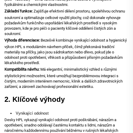
fyzikálními a chemickými vlastnostmi.
Základní funkce:
Zajišťuje efektivní dělení prostoru, spolehlivou ochranu
soukromí a optimalizuje celkové využití plochy, což dokonale vyhovuje
požadavkům funkčního uspořádání lékařských prostředí s vysokým
provozem, kde je pro péči o pacienty klíčové oddělení čistých zón a
soukromí.
Výhoda diferenciace:
Bezešvě kombinuje vynikající odolnost a hygienický
výkon HPL s modulárním návrhem příček, čímž překonává tradiční
materiály na příčky, jako jsou sádrokarton nebo dřevo, pokud jde o
odolnost proti opotřebení, vlhkosti a přizpůsobení přísným požadavkům
lékařského prostředí.
Kompatibilita návrhu:
Má elegantní, minimalistický vzhled s různými
stylistickými možnostmi, které umožňují bezproblémovou integraci s
čistým, moderním interiérem nemocnic, klinik a dalších zdravotnických
zařízení, a zároveň zachovávají profesionální estetiku.
2. Klíčové výhody
Vynikající odolnost
Desky HPL vykazují vynikající odolnost proti poškrábání, nárazům a
opotřebení, snadno odolávají častému kontaktu s lidmi, nárazům a
náročnému každodennímu používání běžnému v rušných lékařských