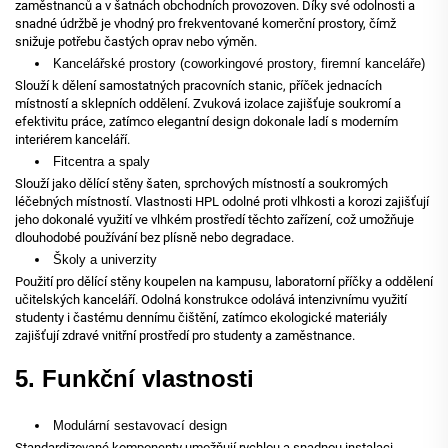
zaměstnanců a v šatnách obchodních provozoven. Díky své odolnosti a
snadné údržbě je vhodný pro frekventované komerční prostory, čímž
snižuje potřebu častých oprav nebo výměn.
Kancelářské prostory (coworkingové prostory, firemní kanceláře)
Slouží k dělení samostatných pracovních stanic, příček jednacích
místností a sklepních oddělení. Zvuková izolace zajišťuje soukromí a
efektivitu práce, zatímco elegantní design dokonale ladí s moderním
interiérem kanceláří.
Fitcentra a spaly
Slouží jako dělící stěny šaten, sprchových místností a soukromých
léčebných místností. Vlastnosti HPL odolné proti vlhkosti a korozi zajišťují
jeho dokonalé využití ve vlhkém prostředí těchto zařízení, což umožňuje
dlouhodobé používání bez plísně nebo degradace.
Školy a univerzity
Použití pro dělící stěny koupelen na kampusu, laboratorní příčky a oddělení
učitelských kanceláří. Odolná konstrukce odolává intenzivnímu využití
studenty i častému dennímu čištění, zatímco ekologické materiály
zajišťují zdravé vnitřní prostředí pro studenty a zaměstnance.
5. Funkční vlastnosti
Modulární sestavovací design
Standardizované komponenty umožňují rychlou a snadnou instalaci,