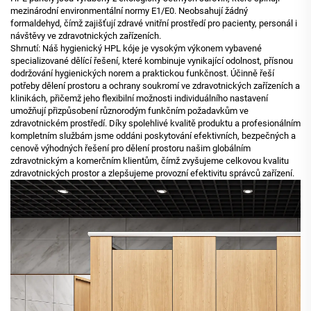
mezinárodní environmentální normy E1/E0. Neobsahují žádný
formaldehyd, čímž zajišťují zdravé vnitřní prostředí pro pacienty, personál i
návštěvy ve zdravotnických zařízeních.
Shrnutí: Náš hygienický HPL kóje je vysokým výkonem vybavené
specializované dělící řešení, které kombinuje vynikající odolnost, přísnou
dodržování hygienických norem a praktickou funkčnost. Účinně řeší
potřeby dělení prostoru a ochrany soukromí ve zdravotnických zařízeních a
klinikách, přičemž jeho flexibilní možnosti individuálního nastavení
umožňují přizpůsobení různorodým funkčním požadavkům ve
zdravotnickém prostředí. Díky spolehlivé kvalitě produktu a profesionálním
kompletním službám jsme oddáni poskytování efektivních, bezpečných a
cenově výhodných řešení pro dělení prostoru našim globálním
zdravotnickým a komerčním klientům, čímž zvyšujeme celkovou kvalitu
zdravotnických prostor a zlepšujeme provozní efektivitu správců zařízení.