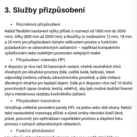
3. Služby přizpůsobení
Rozměrová přizpůsobení
Nabízí flexibilní nastavení výšky příček (v rozmezí od 1800 mm do 3000
mm), šířky (800 mm až 2000 mm) a tloušťky (s možnostmi 12 mm, 18 mm
a 25 mm) pro přizpůsobení různým velikostem prostor a funkčním
požadavkům ve zdravotnických zařízeních – například kompaktním
vyšetřovnám nebo rozlehlým prostorám veřejných toalet.
Přizpůsobení materiálu HPL
K dispozici je více než 30 barevných variant, včetně neutrálních tónů
vhodných pro lékařské prostory (bílá, světlá šedá, béžová), které
odpovídají čistému vzhledu zdravotnického prostředí, a dále imitace
dřevěných struktur pro teplejší dojem. Dále je k dispozici více než 10 druhů
povrchových úprav (matná, lesklá, reliéfní), aby bylo možné dodržet firemní
styl a interiérovou výzdobu konkrétního zařízení.
Přizpůsobení konstrukce
Umožňuje volitelné provedení panely HPL na jednu nebo obě strany. Nabízí
také nastavitelné rozestupy příček a různé směry otevírání dveří (levé,
pravé, posuvné) pro optimalizaci uspořádání prostoru a zlepšení toku
provozu v rušných zdravotnických oblastech.
Funkční příslušenství