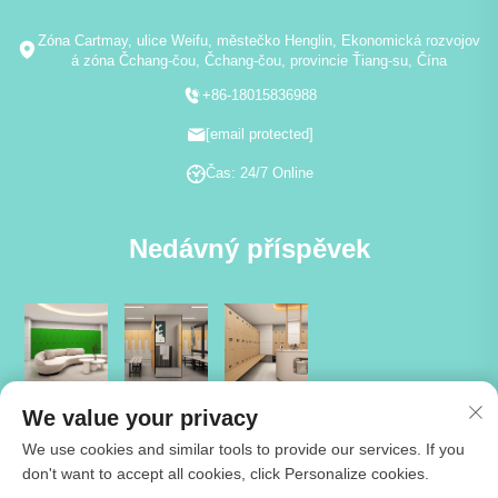
Zóna Cartmay, ulice Weifu, městečko Henglin, Ekonomická rozvojov
á zóna Čchang-čou, Čchang-čou, provincie Ťiang-su, Čína
+86-18015836988
[email protected]
Čas: 24/7 Online
Nedávný příspěvek
We value your privacy
We use cookies and similar tools to provide our services. If you
don't want to accept all cookies, click Personalize cookies.