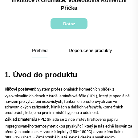
Instituce A Ordinace, Voděodolná Komerční
Příčka
Dotaz
Přehled
Doporučené produkty
1. Úvod do produktu
Klíčové postavení:
Systém profesionálních komerčních příček z
vysokokvalitních desek z tvrdé laminátové fólie (HPL), který je speciálně
navržen pro vytváření nezávislých, funkčních prostorových zón ve
zdravotnických zařízeních, klinikách a dalších veřejných/komerčních
prostorách, kde je na prvním místě hygiena a odolnost.
Základ z materiálu HPL:
Skládá se z více vrstev kraftového papíru
impregnovaného termosyntetickou pryskyřicí, který je následně lisován za
přesných podmínek – vysoké teploty (150–180 °C) a vysokého tlaku
(800–1200 bar) – čímž vzniká hustá, pevná deska s vynikajícími