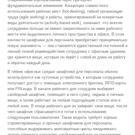
фундаментальные изменения. Концепции совместного
использования рабочих мест (hot-desking), гибкой организации
труда (agile working) и работы, ориентированной на конкретные
виды деятельности (activity-based work), означают, что многие
сотрудники больше не имеют закреплённого за ними рабочего
места или выделенного личного пространства в офисе. В этом
контексте шкафчики для персонала приобретают принципиально
новую значимость — они становятся единственной постоянной и
личной точкой взаимодействия сотрудника с офисным зданием,
где хранятся вещи, которые он берёт с собой из дома на работу
и обратно каждый день.
В гибких офисных средах шкафчики для персонала обычно
используются как суточные устройства, к которым сотрудники
получают доступ с помощью электронного брелока, RFID-карты
или PIN-кода. В начале рабочего дня сотрудник выбирает
свободный шкафчик, помещает в него сумку, пиджак и личные
вещи, а затем работает за любым подходящим столом или в
любой зоне. В конце рабочего дня он забирает свои вещи, после
чего шкафчик сбрасывается и готов к использованию
следующим пользователем. Такая модель требует хорошо
спроектированных и прочных шкафчиков для персонала,
способных выдерживать многократные циклы ежедневного
использования и сохранять свой внешний вид на протяжении