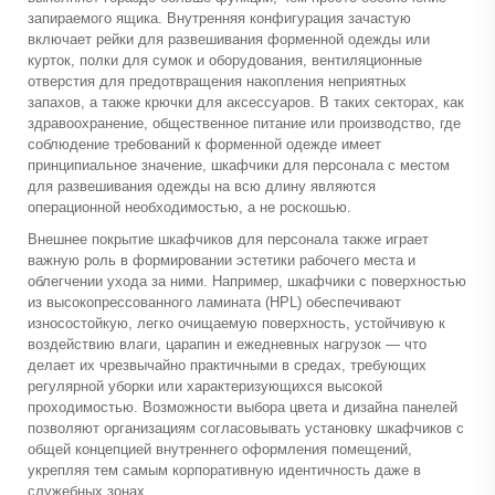
запираемого ящика. Внутренняя конфигурация зачастую
включает рейки для развешивания форменной одежды или
курток, полки для сумок и оборудования, вентиляционные
отверстия для предотвращения накопления неприятных
запахов, а также крючки для аксессуаров. В таких секторах, как
здравоохранение, общественное питание или производство, где
соблюдение требований к форменной одежде имеет
принципиальное значение, шкафчики для персонала с местом
для развешивания одежды на всю длину являются
операционной необходимостью, а не роскошью.
Внешнее покрытие шкафчиков для персонала также играет
важную роль в формировании эстетики рабочего места и
облегчении ухода за ними. Например, шкафчики с поверхностью
из высокопрессованного ламината (HPL) обеспечивают
износостойкую, легко очищаемую поверхность, устойчивую к
воздействию влаги, царапин и ежедневных нагрузок — что
делает их чрезвычайно практичными в средах, требующих
регулярной уборки или характеризующихся высокой
проходимостью. Возможности выбора цвета и дизайна панелей
позволяют организациям согласовывать установку шкафчиков с
общей концепцией внутреннего оформления помещений,
укрепляя тем самым корпоративную идентичность даже в
служебных зонах.