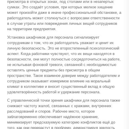
присмотра в открытых зонах, под столами или в незапертых
сумках. Это создаёт условия, при которых мелкое хищение
может произойти даже в иначе профессиональной обстановке, а
работодатель может столкнуться с вопросами ответственности
в случае утраты или повреждения личных вещей сотрудников
на территории предприятия.
Установка шкафчиков для персонала сигнализирует
сотрудникам о том, что их работодатель уважает и ценит их
личную безопасность. Это не второстепенный психологический
аспект. Когда работники чувствуют, что их вещи находятся в
безопасности, они могут полностью сосредоточиться на работе,
не испытывая фоновой тревоги, связанной с необходимостью
оставлять ценные предметы без присмотра в общем
пространстве. Такое взаимное доверие между работодателем и
сотрудником оказывает измеримое влияние на моральный
климат в коллективе и вносит существенный вклад в общую
удовлетворённость работой и удержание персонала.
С управленческой точки зрения шкафчики для персонала также
снижают частоту жалоб, связанных с кражами, внутренних
расследований и споров. Рабочее место, которое
заблаговременно обеспечивает надёжное хранение,
минимизирует предсказуемую категорию конфликтов ещё до
того, как они перерастут в проблему, демонстрируя зрелость