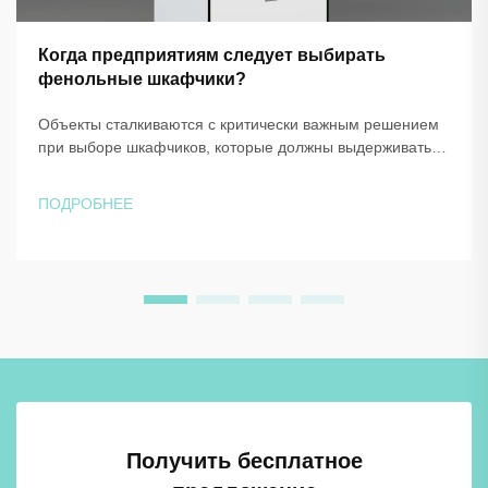
Когда предприятиям следует выбирать
фенольные шкафчики?
Объекты сталкиваются с критически важным решением
при выборе шкафчиков, которые должны выдерживать
экстремальные условия эксплуатации, сохраняя при
этом функциональность и эстетичный внешний вид.
ПОДРОБНЕЕ
Выбор между традиционными материалами и
передовыми решениями, такими как шкафчики из
фенольной смолы, о...
Получить бесплатное