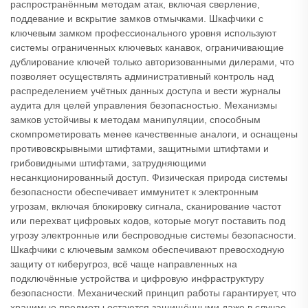
распространённым методам атак, включая сверление,
поддевание и вскрытие замков отмычками. Шкафчики с
ключевым замком профессионального уровня используют
системы ограниченных ключевых канавок, ограничивающие
дублирование ключей только авторизованными дилерами, что
позволяет осуществлять административный контроль над
распределением учётных данных доступа и вести журналы
аудита для целей управления безопасностью. Механизмы
замков устойчивы к методам манипуляции, способным
скомпрометировать менее качественные аналоги, и оснащены
противовскрывными штифтами, защитными штифтами и
грибовидными штифтами, затрудняющими
несанкционированный доступ. Физическая природа системы
безопасности обеспечивает иммунитет к электронным
угрозам, включая блокировку сигнала, сканирование частот
или перехват цифровых кодов, которые могут поставить под
угрозу электронные или беспроводные системы безопасности.
Шкафчики с ключевым замком обеспечивают превосходную
защиту от киберугроз, всё чаще направленных на
подключённые устройства и цифровую инфраструктуру
безопасности. Механический принцип работы гарантирует, что
хранимые предметы остаются защищёнными даже в случае