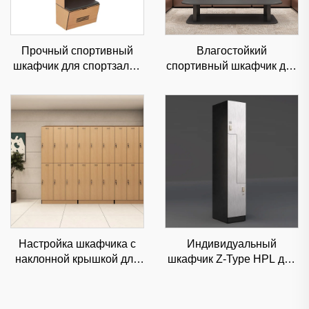
Прочный спортивный
Влагостойкий
шкафчик для спортзалов
спортивный шкафчик для
и спортивных клубов,
профессиональных
влагостойкое стальное
спортивных объектов и
хранилище
тренажерных залов,
прочное стальное
хранение
Настройка шкафчика с
Индивидуальный
наклонной крышкой для
шкафчик Z-Type HPL для
офисов и спортзалов,
люксовых торговых
влагостойкое
центров и офисов,
коммерческое хранение
высокоэстетичное