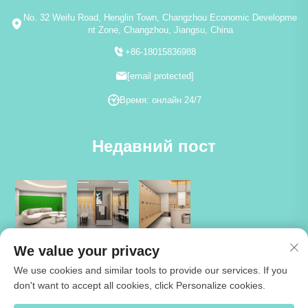
No. 32 Weifu Road, Henglin Town, Changzhou Economic Developme
nt Zone, Changzhou, Jiangsu, China
+86-18015836988
[email protected]
Время: онлайн 24/7
Недавний пост
We value your privacy
We use cookies and similar tools to provide our services. If you
don't want to accept all cookies, click Personalize cookies.